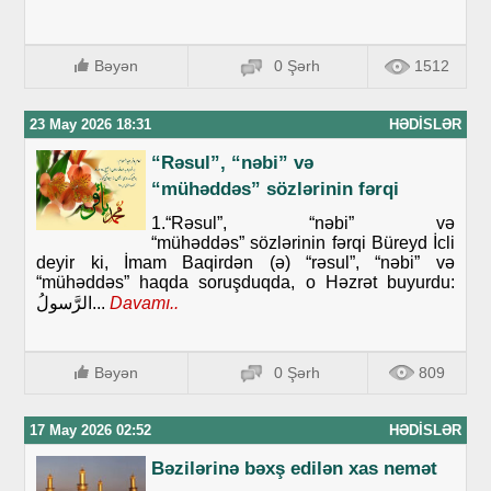
Bəyən
0 Şərh
1512
23 May 2026 18:31
HƏDISLƏR
“Rəsul”, “nəbi” və
“mühəddəs” sözlərinin fərqi
1.“Rəsul”, “nəbi” və
“mühəddəs” sözlərinin fərqi Büreyd İcli
deyir ki, İmam Baqirdən (ə) “rəsul”, “nəbi” və
“mühəddəs” haqda soruşduqda, o Həzrət buyurdu:
الرَّسولُ...
Davamı..
Bəyən
0 Şərh
809
17 May 2026 02:52
HƏDISLƏR
Bəzilərinə bəxş edilən xas nemət