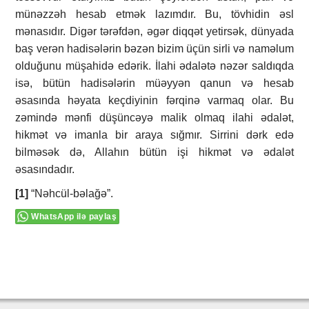
münəzzəh hesab etmək lazımdır. Bu, tövhidin əsl
mənasıdır. Digər tərəfdən, əgər diqqət yetirsək, dünyada
baş verən hadisələrin bəzən bizim üçün sirli və naməlum
olduğunu müşahidə edərik. İlahi ədalətə nəzər saldıqda
isə, bütün hadisələrin müəyyən qanun və hesab
əsasında həyata keçdiyinin fərqinə varmaq olar. Bu
zəmində mənfi düşüncəyə malik olmaq ilahi ədalət,
hikmət və imanla bir araya sığmır. Sirrini dərk edə
bilməsək də, Allahın bütün işi hikmət və ədalət
əsasındadır.
[1]
“Nəhcül-bəlağə”.
WhatsApp ilə paylaş