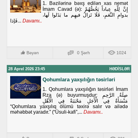
1. Bəzilərinə bəxş edilən xas nemət
İmam Cavad (ə): إِنَّ لِلّهِ عِباداً يَخُصُّهُمْ
بدوامِ النِّعَمِ، فَلَا تَزالُ فيهِم ما بَذَلوا لَها،
فَإذا...
Davamı..
Bəyən
0 Şərh
1024
28 Aprel 2026 23:45
HƏDISLƏR
Qohumlara yaxşılığın təsirləri
1. Qohumlara yaxşılığın təsirləri İmam
Rza (ə) buyurmuşdur: صِلَةُ الرَّحِمِ
مَنْسَأَةٌ فِي الْأَجَلِ مَحْبَبَةٌ فِي الْأَهْلِ
“Qohumlara yaxşılıq ölümü təxirə salır və ailədə
məhəbbət yaradır.” (“Üsuli-kafi”,...
Davamı..