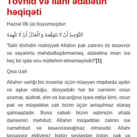
Tövhid və ilahi ədalətin
həqiqəti
Həzrət Əli (ə) buyurmuşdur:
التَّوْحِيدُ أَنْ لَا تَتَوَهَّمَهُ وَ الْعَدْلُ أَنْ لَا تَتَّهِمَهُ
“İlahi tövhidin mahiyyəti Allahın pak zatınını öz təsəvvür
və xəyalınla məhdudlaşdırmamaq, ədalətinə iman isə
heç bir işdə onu müttəhim etməməyindir!”
[1]
Qısa izah
Allahın varlığı biz insanlar üçün nüəyyən miqdarda aydın
və aşkar olduğu,. dünyadakı hər bir zərrənin onun
əzəmət, qüdrəti, elm və bacarığına işarə etdiyi kimi, onun
pak və müqəddəs zatı bizim üçün anlaşılmaz olaraq
qalmaqdadır. Buna səbəb bizim əqlimizin əhatə
dairəsinin məhdud, Allahın müqəddəs zatının isə
naməhdud və təsəvvürəsığmaz olmasıdır. Allahı
təssəvvür etdiyimiz bütün şeylərdən üstün, pak və