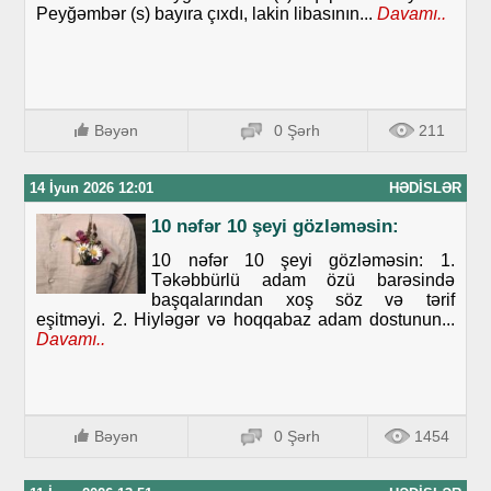
Peyğəmbər (s) bayıra çıxdı, lakin libasının...
Davamı..
Bəyən
0 Şərh
211
14 İyun 2026 12:01
HƏDISLƏR
10 nəfər 10 şeyi gözləməsin:
10 nəfər 10 şeyi gözləməsin: 1.
Təkəbbürlü adam özü barəsində
başqalarından xoş söz və tərif
eşitməyi. 2. Hiyləgər və hoqqabaz adam dostunun...
Davamı..
Bəyən
0 Şərh
1454