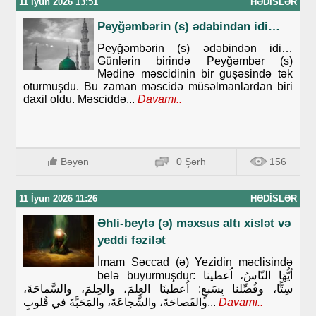
11 İyun 2026 13:51
HƏDISLƏR
Peyğəmbərin (s) ədəbindən idi…
Peyğəmbərin (s) ədəbindən idi…
Günlərin birində Peyğəmbər (s)
Mədinə məscidinin bir guşəsində tək
oturmuşdu. Bu zaman məscidə müsəlmanlardan biri
daxil oldu. Məsciddə...
Davamı..
Bəyən
0 Şərh
156
11 İyun 2026 11:26
HƏDISLƏR
Əhli-beytə (ə) məxsus altı xislət və
yeddi fəzilət
İmam Səccad (ə) Yezidin məclisində
belə buyurmuşdur: أيُّهَا النّاسُ، اُعطينا
سِتًّا، وفُضِّلنا بِسَبعٍ: اُعطينَا العِلمَ، والحِلمَ، والسَّماحَةَ،
والفَصاحَةَ، والشَّجاعَةَ، والمَحَبَّةَ في قُلوبِ...
Davamı..