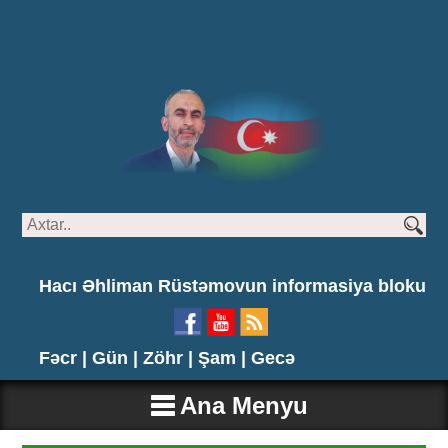
Hacı Əhliman Rüstəmovun informasiya bloku
Fəcr |
Gün |
Zöhr |
Şam |
Gecə
Ana Menyu