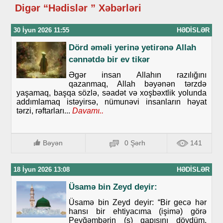
Digər “Hədislər ” Xəbərləri
30 İyun 2026 11:55
HƏDISLƏR
Dörd әmәli yеrinә yеtirәnə Аllаh
cәnnәtdә bir еv tikәr
Əgər insan Allahın razılığını
qazanmaq, Allah bəyənən tərzdə
yaşamaq, başqa sözlə, səadət və xoşbəxtlik yolunda
addımlamaq istəyirsə, nümunəvi insanların həyat
tərzi, rəftarları...
Davamı..
Bəyən
0 Şərh
141
18 İyun 2026 13:08
HƏDISLƏR
Üsamə bin Zeyd deyir:
Üsamə bin Zeyd deyir: “Bir gecə hər
hansı bir ehtiyacıma (işimə) görə
Peyğəmbərin (s) qapısını döydüm.