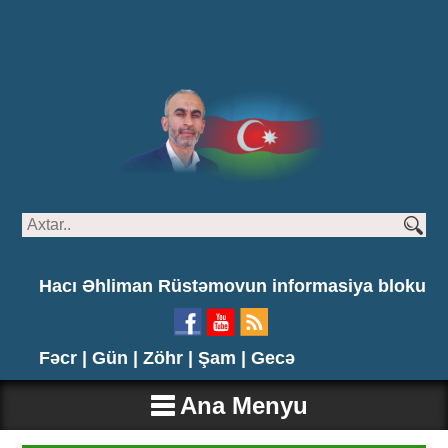
Hacı Əhliman Rüstəmovun informasiya bloku
Fəcr |
Gün |
Zöhr |
Şam |
Gecə
Ana Menyu