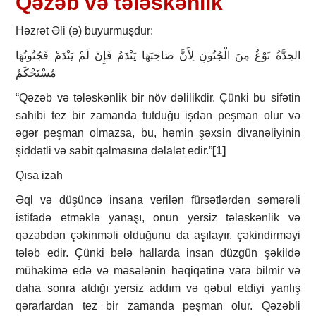
Qəzəb və tələskənlik
Həzrət Əli (ə) buyurmuşdur:
الحِدَّةُ نَوْعٌ مِنَ الْجُنُونِ لِأَنَّ صَاحِبَهَا يَنْدَمُ فَإِنْ لَمْ يَنْدَمْ فَجُنُونُهَا
مُسْتَحْكَمٌ
“Qəzəb və tələskənlik bir növ dəlilikdir. Çünki bu sifətin
sahibi tez bir zamanda tutduğu işdən peşman olur və
əgər peşman olmazsa, bu, həmin şəxsin divanəliyinin
şiddətli və sabit qalmasına dəlalət edir.”
[1]
Qısa izah
Əql və düşüncə insana verilən fürsətlərdən səmərəli
istifadə etməklə yanaşı, onun yersiz tələskənlik və
qəzəbdən çəkinməli olduğunu da aşılayır. çəkindirməyi
tələb edir. Çünki belə hallarda insan düzgün şəkildə
mühakimə edə və məsələnin həqiqətinə vara bilmir və
daha sonra atdığı yersiz addım və qəbul etdiyi yanlış
qərarlardan tez bir zamanda peşman olur. Qəzəbli