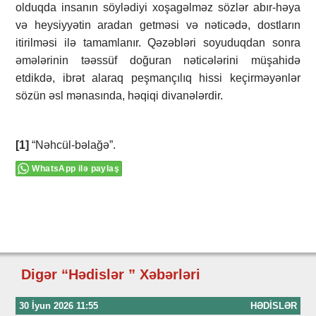
olduqda insanın söylədiyi xoşagəlməz sözlər abır-həya
və heysiyyətin aradan getməsi və nəticədə, dostların
itirilməsi ilə tamamlanır. Qəzəbləri soyuduqdan sonra
əmələrinin təəssüf doğuran nəticələrini müşahidə
etdikdə, ibrət alaraq peşmançılıq hissi keçirməyənlər
sözün əsl mənasında, həqiqi divanələrdir.
[1]
“Nəhcül-bəlağə”.
WhatsApp ilə paylaş
Digər “Hədislər ” Xəbərləri
30 İyun 2026 11:55
HƏDISLƏR