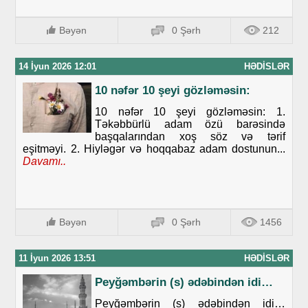
Bəyən
0 Şərh
212
14 İyun 2026 12:01
HƏDISLƏR
10 nəfər 10 şeyi gözləməsin:
10 nəfər 10 şeyi gözləməsin: 1.
Təkəbbürlü adam özü barəsində
başqalarından xoş söz və tərif
eşitməyi. 2. Hiyləgər və hoqqabaz adam dostunun...
Davamı..
Bəyən
0 Şərh
1456
11 İyun 2026 13:51
HƏDISLƏR
Peyğəmbərin (s) ədəbindən idi…
Peyğəmbərin (s) ədəbindən idi…