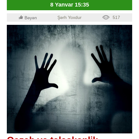
8 Yanvar 15:35
Şərh Yoxdur
517
Bəyən