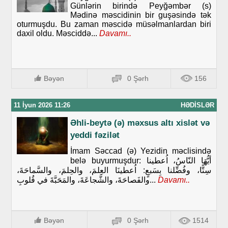
Günlərin birində Peyğəmbər (s)
Mədinə məscidinin bir guşəsində tək
oturmuşdu. Bu zaman məscidə müsəlmanlardan biri
daxil oldu. Məsciddə...
Davamı..
Bəyən
0 Şərh
156
11 İyun 2026 11:26
HƏDISLƏR
Əhli-beytə (ə) məxsus altı xislət və
yeddi fəzilət
İmam Səccad (ə) Yezidin məclisində
belə buyurmuşdur: أيُّهَا النّاسُ، اُعطينا
سِتًّا، وفُضِّلنا بِسَبعٍ: اُعطينَا العِلمَ، والحِلمَ، والسَّماحَةَ،
والفَصاحَةَ، والشَّجاعَةَ، والمَحَبَّةَ في قُلوبِ...
Davamı..
Bəyən
0 Şərh
1514