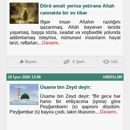
Dörd әmәli yеrinә yеtirәnə Аllаh
cәnnәtdә bir еv tikәr
Əgər insan Allahın razılığını
qazanmaq, Allah bəyənən tərzdə
yaşamaq, başqa sözlə, səadət və xoşbəxtlik yolunda
addımlamaq istəyirsə, nümunəvi insanların həyat
tərzi, rəftarları...
Davamı..
Bəyən
0 Şərh
142
18 İyun 2026 13:08
HƏDISLƏR
Üsamə bin Zeyd deyir:
Üsamə bin Zeyd deyir: “Bir gecə hər
hansı bir ehtiyacıma (işimə) görə
Peyğəmbərin (s) qapısını döydüm.
Peyğəmbər (s) bayıra çıxdı, lakin libasının...
Davamı..