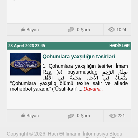
Bəyən
0 Şərh
1024
28 Aprel 2026 23:45
HƏDISLƏR
Qohumlara yaxşılığın təsirləri
1. Qohumlara yaxşılığın təsirləri İmam
Rza (ə) buyurmuşdur: صِلَةُ الرَّحِمِ
مَنْسَأَةٌ فِي الْأَجَلِ مَحْبَبَةٌ فِي الْأَهْلِ
“Qohumlara yaxşılıq ölümü təxirə salır və ailədə
məhəbbət yaradır.” (“Üsuli-kafi”,...
Davamı..
Bəyən
0 Şərh
221
Copyright © 2026, Hacı Əhlimanın İnformasiya Bloqu