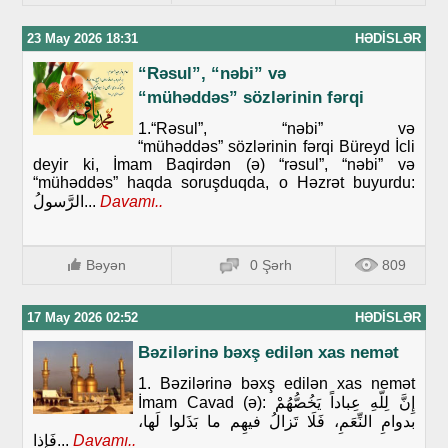
23 May 2026 18:31
HƏDISLƏR
“Rəsul”, “nəbi” və
“mühəddəs” sözlərinin fərqi
1.“Rəsul”, “nəbi” və
“mühəddəs” sözlərinin fərqi Büreyd İcli
deyir ki, İmam Baqirdən (ə) “rəsul”, “nəbi” və
“mühəddəs” haqda soruşduqda, o Həzrət buyurdu:
الرَّسولُ...
Davamı..
Bəyən
0 Şərh
809
17 May 2026 02:52
HƏDISLƏR
Bəzilərinə bəxş edilən xas nemət
1. Bəzilərinə bəxş edilən xas nemət
İmam Cavad (ə): إِنَّ لِلّهِ عِباداً يَخُصُّهُمْ
بدوامِ النِّعَمِ، فَلَا تَزالُ فيهِم ما بَذَلوا لَها،
فَإذا...
Davamı..