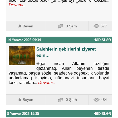
سَمِعْتُ أَبَا الْحَسَنِ (ع) يَقُولُ‏: مَنْ عَادَى شِيعَتَنَا فَقَدْ عَادَانَا...
Devamı..
Bəyən
0 Şərh
577
14 Yanvar 2026 09:34
HƏDISLƏR
Salehlərin qəbirlərini ziyarət
edin…
Əgər insan Allahın razılığını
qazanmaq, Allah bəyənən tərzdə
yaşamaq, başqa sözlə, səadət və xoşbəxtlik yolunda
addımlamaq istəyirsə, nümunəvi insanların həyat
tərzi, rəftarları...
Devamı..
Bəyən
0 Şərh
484
8 Yanvar 2026 15:35
HƏDISLƏR