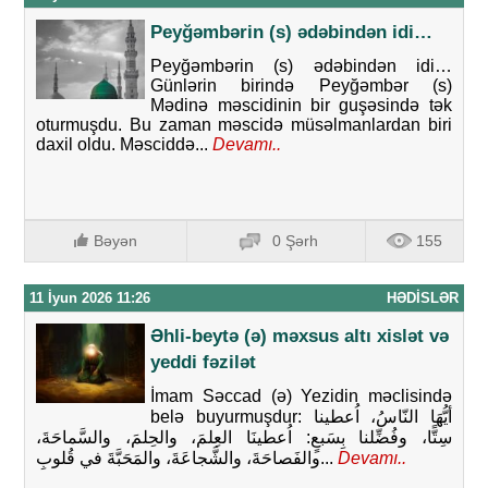
Peyğəmbərin (s) ədəbindən idi…
Peyğəmbərin (s) ədəbindən idi…
Günlərin birində Peyğəmbər (s)
Mədinə məscidinin bir guşəsində tək
oturmuşdu. Bu zaman məscidə müsəlmanlardan biri
daxil oldu. Məsciddə...
Devamı..
Bəyən
0 Şərh
155
11 İyun 2026 11:26
HƏDISLƏR
Əhli-beytə (ə) məxsus altı xislət və
yeddi fəzilət
İmam Səccad (ə) Yezidin məclisində
belə buyurmuşdur: أيُّهَا النّاسُ، اُعطينا
سِتًّا، وفُضِّلنا بِسَبعٍ: اُعطينَا العِلمَ، والحِلمَ، والسَّماحَةَ،
والفَصاحَةَ، والشَّجاعَةَ، والمَحَبَّةَ في قُلوبِ...
Devamı..