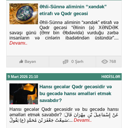
Əhli-Sünnə aliminin “xəndək”
etirafı və Qədr gecəsi
Əhli-Sünnə aliminin “xəndək” etirafı və
Qədr gecəsi “Əlinin (ə) XƏNDƏK
savaşı günü (Əmr bin Əbdəvidə) vurduğu zərbə
insanların və cinlərin ibadətindən üstündür”....
Devamı..
Bəyən
0 Şərh
768
9 Mart 2026 21:10
HƏDISLƏR
Hansı gecələr Qədr gecəsidir və
bu gecədə hansı əməlləri etmək
savabdır?
Hansı gecələr Qədr gecəsidir və bu gecədə hansı
əməlləri etmək savabdır? عَنْ إِسْمَاعِيلَ بْنِ مِهْرَانَ قَالَ:
سَمِعْتُ جَعْفَرَ بْنَ مُحَمَّدٍ (ع) يَقُولُ‏:...
Devamı..