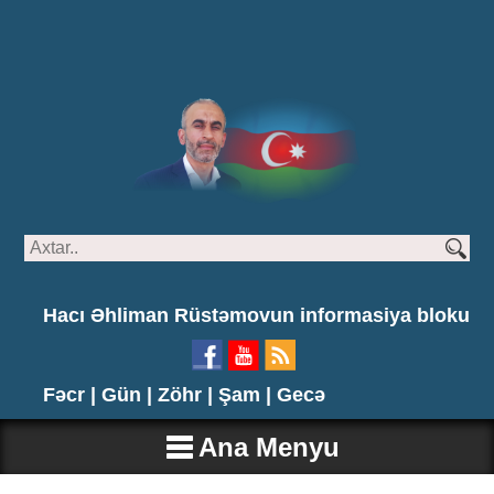
Hacı Əhliman Rüstəmovun informasiya bloku
Fəcr |
Gün |
Zöhr |
Şam |
Gecə
Ana Menyu