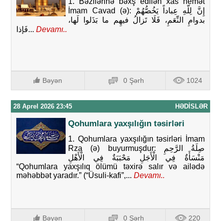
1. Bəzilərinə bəxş edilən xas nemət
İmam Cavad (ə): إِنَّ لِلّهِ عِباداً يَخُصُّهُمْ
بدوامِ النِّعَمِ، فَلَا تَزالُ فيهِم ما بَذَلوا لَها،
فَإذا...
Devamı..
Bəyən
0 Şərh
1024
28 Aprel 2026 23:45
HƏDISLƏR
Qohumlara yaxşılığın təsirləri
1. Qohumlara yaxşılığın təsirləri İmam
Rza (ə) buyurmuşdur: صِلَةُ الرَّحِمِ
مَنْسَأَةٌ فِي الْأَجَلِ مَحْبَبَةٌ فِي الْأَهْلِ
“Qohumlara yaxşılıq ölümü təxirə salır və ailədə
məhəbbət yaradır.” (“Üsuli-kafi”,...
Devamı..
Bəyən
0 Şərh
220