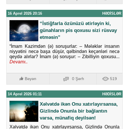
16 Aprel 2026 20:16
HƏDISLƏR
“İstiğfarla özünüzü ətirləyin ki,
günahların pis qoxusu sizi rüsvay
etməsin”
“İmam Kazimdən (ə) soruşurlar: – Mələklər insanın
niyyətini necə başa düşür, qəlbindən keçənləri necə
qeydə alırlar? İmam (ə) soruşur: – Zibilliyin qoxusu...
Devamı..
Bəyən
0 Şərh
519
14 Aprel 2026 01:11
HƏDISLƏR
Xəlvətdə ikən Onu xatırlayırsansa,
Gizlində Onunla bir bağlantın
varsa, münafiq deyilsən!
Xəlvətdə ikən Onu xatırlayırsansa, Gizlində Onunla