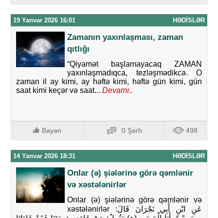
19 Yanvar 2026 16:01
HƏDISLƏR
Zamanın yaxınlaşması, zaman
qıtlığı
“Qiyamət başlamayacaq ZAMAN
yaxınlaşmadıqca, tezləşmədikcə. O
zaman il ay kimi, ay həftə kimi, həftə gün kimi, gün
saat kimi keçər və saat...
Devamı..
Bəyən
0 Şərh
498
14 Yanvar 2026 18:31
HƏDISLƏR
Onlar (ə) şiələrinə görə qəmlənir
və xəstələnirlər
Onlar (ə) şiələrinə görə qəmlənir və
xəstələnirlər عَنِ ابْنِ أَبِي نَجْرَانَ قَالَ: