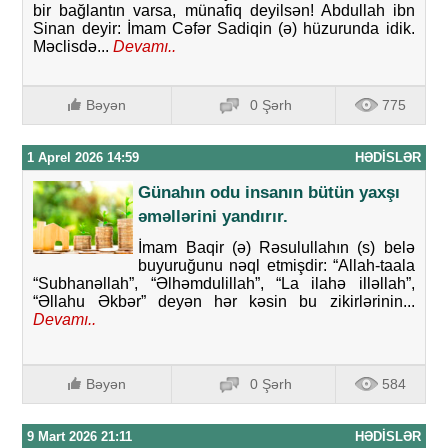
bir bağlantın varsa, münafiq deyilsən! Abdullah ibn
Sinan deyir: İmam Cəfər Sadiqin (ə) hüzurunda idik.
Məclisdə...
Devamı..
Bəyən
0 Şərh
775
1 Aprel 2026 14:59
HƏDISLƏR
Günahın odu insanın bütün yaxşı
əməllərini yandırır.
İmam Baqir (ə) Rəsulullahın (s) belə
buyuruğunu nəql etmişdir: “Allah-taala
“Subhanəllah”, “Əlhəmdulillah”, “La ilahə illəllah”,
“Əllahu Əkbər” deyən hər kəsin bu zikirlərinin...
Devamı..
Bəyən
0 Şərh
584
9 Mart 2026 21:11
HƏDISLƏR