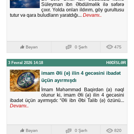
Süleyman ibn Əbdülməlik ilə səfərə
çıxır. Yolda onları ildırım, göy gurultusu
tutur və qara buludların yaratdığı...
Devamı..
Bəyən
0 Şərh
475
3 Fevral 2026 14:18
HƏDISLƏR
imam Əli (ə) ilin 4 gecəsini ibadət
üçün ayırmışdı
İmam Məhəmməd Baqirdən (ə) nəql
olunur ki, imam Əli (ə) ilin 4 gecəsini
ibadət üçün ayırmışdı: “Əli ibn Əbi Talib (ə) özünü...
Devamı..
Bəyən
0 Şərh
820