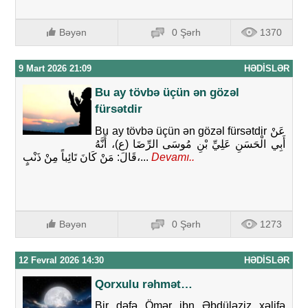
Bəyən
0 Şərh
1370
9 Mart 2026 21:09
HƏDISLƏR
Bu ay tövbə üçün ən gözəl
fürsətdir
Bu ay tövbə üçün ən gözəl fürsətdir عَنْ
أَبِي الْحَسَنِ عَلِيِّ بْنِ مُوسَى الرِّضَا (ع)، أَنَّهُ
قَالَ: مَنْ كَانَ تَائِباً مِنْ ذَنْبٍ،...
Devamı..
Bəyən
0 Şərh
1273
12 Fevral 2026 14:30
HƏDISLƏR
Qorxulu rəhmət…
Bir dəfə Ömər ibn Əbdüləziz xəlifə