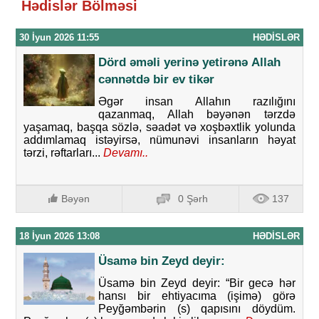
Hədislər Bölməsi
30 İyun 2026 11:55
HƏDISLƏR
Dörd әmәli yеrinә yеtirәnə Аllаh
cәnnәtdә bir еv tikәr
Əgər insan Allahın razılığını
qazanmaq, Allah bəyənən tərzdə
yaşamaq, başqa sözlə, səadət və xoşbəxtlik yolunda
addımlamaq istəyirsə, nümunəvi insanların həyat
tərzi, rəftarları...
Devamı..
Bəyən
0 Şərh
137
18 İyun 2026 13:08
HƏDISLƏR
Üsamə bin Zeyd deyir:
Üsamə bin Zeyd deyir: “Bir gecə hər
hansı bir ehtiyacıma (işimə) görə
Peyğəmbərin (s) qapısını döydüm.