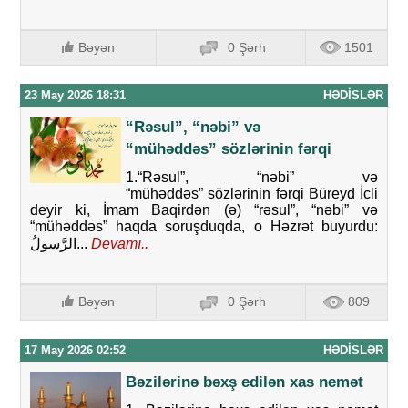
Bəyən
0 Şərh
1501
23 May 2026 18:31
HƏDISLƏR
“Rəsul”, “nəbi” və
“mühəddəs” sözlərinin fərqi
1.“Rəsul”, “nəbi” və
“mühəddəs” sözlərinin fərqi Büreyd İcli
deyir ki, İmam Baqirdən (ə) “rəsul”, “nəbi” və
“mühəddəs” haqda soruşduqda, o Həzrət buyurdu:
الرَّسولُ...
Devamı..
Bəyən
0 Şərh
809
17 May 2026 02:52
HƏDISLƏR
Bəzilərinə bəxş edilən xas nemət