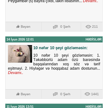
Peyğəmbər (s) bayıra çıxdı, lakin libasının...
Devamı..
Bəyən
0 Şərh
211
14 İyun 2026 12:01
HƏDISLƏR
10 nəfər 10 şeyi gözləməsin:
10 nəfər 10 şeyi gözləməsin: 1.
Təkəbbürlü adam özü barəsində
başqalarından xoş söz və tərif
eşitməyi. 2. Hiyləgər və hoqqabaz adam dostunun...
Devamı..
Bəyən
0 Şərh
1441
11 İyun 2026 13:51
HƏDISLƏR