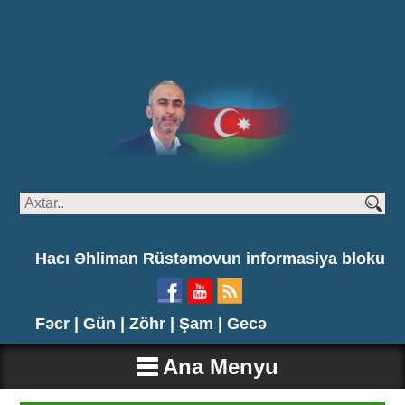
Hacı Əhliman Rüstəmovun informasiya bloku
Fəcr |
Gün |
Zöhr |
Şam |
Gecə
Ana Menyu