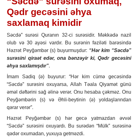
“Səcdə” surəsini oxumaq,
Qədr gecəsini əhya
saxlamaq kimidir
Səcdə” surəsi Quranın 32-ci surəsidir. Məkkədə nazil
olub və 30 ayəsi vardır. Bu surənin fəziləti barəsində
Həzrət Peyğəmbər (s) buyurmuşdur:
“Hər kim “Səcdə”
surəsini qiraət edər, ona bənzəyir ki, Qədr gecəsini
əhya saxlamışdır”
.
İmam Sadiq (ə) buyurur: “Hər kim cümə gecəsində
“Səcdə” surəsini oxuyarsa, Allah Təala Qiyamət günü
əməl dəftərini sağ əlinə verər. Onu hesaba çəkməz. Onu
Peyğəmbərin (s) və Əhli-beytinin (ə) yoldaşlarından
qərar verər”.
Həzrət Peyğəmbər (s) hər gecə yatmazdan əvvəl
“Səcdə” surəsini oxuyardı. Bu surədən “Mülk” surəsinə
qədər oxumadan, yuxuya getməzdi.