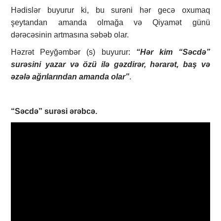
Hədislər buyurur ki, bu surəni hər gecə oxumaq
şeytandan amanda olmağa və Qiyamət günü
dərəcəsinin artmasına səbəb olar.
Həzrət Peyğəmbər (s) buyurur:
“Hər kim “Səcdə”
surəsini yazar və özü ilə gəzdirər, hərarət, baş və
əzələ ağrılarından amanda olar”
.
“Səcdə”
surəsi ərəbcə.