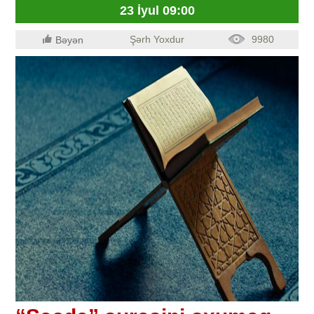
23 İyul 09:00
Şərh Yoxdur
9980
Bəyən