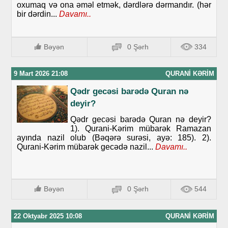
oxumaq və ona əməl etmək, dərdlərə dərmandır. (hər
bir dərdin...
Davamı..
Bəyən
0 Şərh
334
9 Mart 2026 21:08
QURANI KƏRIM
Qədr gecəsi barədə Quran nə
deyir?
Qədr gecəsi barədə Quran nə deyir?
1). Qurani-Kərim mübarək Ramazan
ayında nazil olub (Bəqərə surəsi, ayə: 185). 2).
Qurani-Kərim mübarək gecədə nazil...
Davamı..
Bəyən
0 Şərh
544
22 Oktyabr 2025 10:08
QURANI KƏRIM