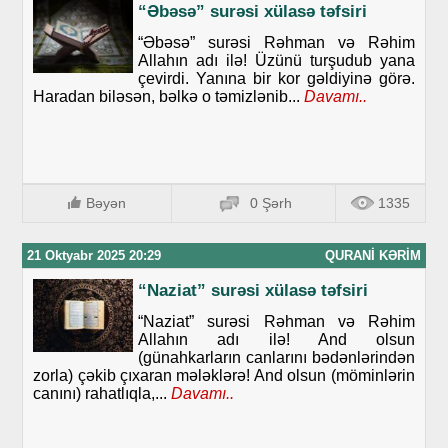
“Əbəsə” surəsi xülasə təfsiri
“Əbəsə” surəsi Rəhman və Rəhim
Allahın adı ilə! Üzünü turşudub yana
çevirdi. Yanına bir kor gəldiyinə görə.
Haradan biləsən, bəlkə o təmizlənib...
Davamı..
Bəyən
0 Şərh
1335
21 Oktyabr 2025 20:29
QURANI KƏRIM
“Naziat” surəsi xülasə təfsiri
“Naziat” surəsi Rəhman və Rəhim
Allahın adı ilə! And olsun
(günahkarların canlarını bədənlərindən
zorla) çəkib çıxaran mələklərə! And olsun (möminlərin
canını) rahatlıqla,...
Davamı..