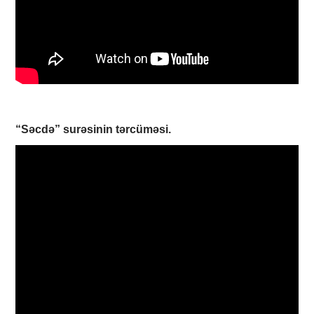
“Səcdə”
surəsinin tərcüməsi.