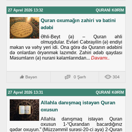
27 Aprel 2026 13:32
QURANI KƏRIM
Quran oxumağın zahiri və batini
ədəbi
Əhli-Beyt (ə) – Quran əhli
olmuşdular. Evləri Cəbrayilin (ə) endiyi
məkan və vəhy yeri idi. Ona görə də Quranın ədəbini
də onlardan öryənmək lazımdır. Zahiri ədəb qaydası
Məsumların (ə) nurani kəlamlarından...
Davamı..
Bəyən
0 Şərh
304
27 Aprel 2026 13:31
QURANI KƏRIM
Allahla danışmaq istəyən Quran
oxusun
Allahla danışmaq istəyən Quran
oxusun 1-“Qurandan bacardığınız
qədər oxuyun.” (Müzzəmmil surəsi-20-ci ayə) 2-Quran