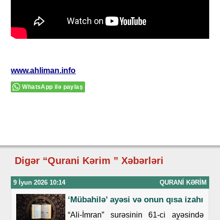
www.ahliman.info
WhatsApp ilə paylaş
Digər “Qurani Kərim ” Xəbərləri
9 İyun 2026 10:14
QURANI KƏRIM
‘Mübahilə’ ayəsi və onun qısa izahı
“Ali-İmran” surəsinin 61-ci ayəsində