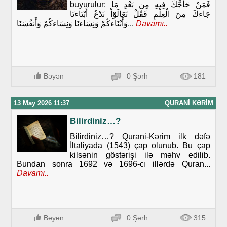
buyurulur: فَمَنْ حَآجَّكَ فِيهِ مِن بَعْدِ مَا
جَاءكَ مِنَ الْعِلْمِ فَقُلْ تَعَالَوْاْ نَدْعُ أَبْنَاءنَا
وَأَبْنَاءكُمْ وَنِسَاءنَا وَنِسَاءكُمْ وَأَنفُسَنَا...
Davamı..
Bəyən
0 Şərh
181
13 May 2026 11:37
QURANI KƏRIM
Bilirdiniz…?
Bilirdiniz…? Qurani-Kərim ilk dəfə
İltaliyada (1543) çap olunub. Bu çap
kilsənin göstərişi ilə məhv edilib.
Bundan sonra 1692 və 1696-cı illərdə Quran...
Davamı..
Bəyən
0 Şərh
315