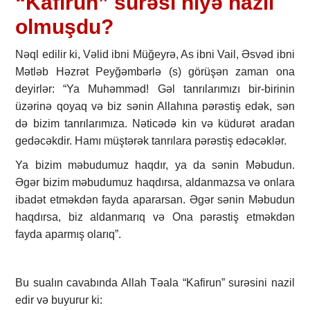
“Kafirun” surəsi niyə nazil
olmuşdu?
Nəql edilir ki, Vəlid ibni Müğeyrə, As ibni Vail, Əsvəd ibni
Mətləb Həzrət Peyğəmbərlə (s) görüşən zaman ona
deyirlər: “Ya Muhəmməd! Gəl tanrılarımızı bir-birinin
üzərinə qoyaq və biz sənin Allahına pərəstiş edək, sən
də bizim tanrılarımıza. Nəticədə kin və küdurət aradan
gedəcəkdir. Hamı müştərək tanrılara pərəstiş edəcəklər.
Ya bizim məbudumuz haqdır, ya da sənin Məbudun.
Əgər bizim məbudumuz haqdırsa, aldanmazsa və onlara
ibadət etməkdən fayda apararsan. Əgər sənin Məbudun
haqdırsa, biz aldanmarıq və Ona pərəstiş etməkdən
fayda aparmış olarıq”.
Bu sualın cavabında Allah Təala “Kafirun” surəsini nazil
edir və buyurur ki: