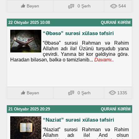
Bəyən
0 Şərh
544
22 Oktyabr 2025 10:08
QURANI KƏRIM
“Əbəsə” surəsi xülasə təfsiri
“Əbəsə” surəsi Rəhman və Rəhim
Allahın adı ilə! Üzünü turşudub yana
çevirdi. Yanına bir kor gəldiyinə görə.
Haradan biləsən, bəlkə o təmizlənib...
Davamı..
Bəyən
0 Şərh
1335
21 Oktyabr 2025 20:29
QURANI KƏRIM
“Naziat” surəsi xülasə təfsiri
“Naziat” surəsi Rəhman və Rəhim
Allahın adı ilə! And olsun