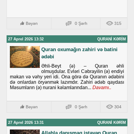
Bəyən
0 Şərh
315
27 Aprel 2026 13:32
QURANI KƏRIM
Quran oxumağın zahiri və batini
ədəbi
Əhli-Beyt (ə) – Quran əhli
olmuşdular. Evləri Cəbrayilin (ə) endiyi
məkan və vəhy yeri idi. Ona görə də Quranın ədəbini
də onlardan öryənmək lazımdır. Zahiri ədəb qaydası
Məsumların (ə) nurani kəlamlarından...
Davamı..
Bəyən
0 Şərh
304
27 Aprel 2026 13:31
QURANI KƏRIM
Allahla danışmaq istəyən Quran