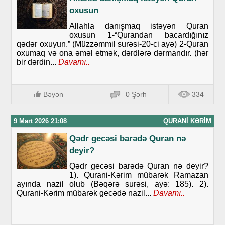
oxusun
Allahla danışmaq istəyən Quran
oxusun 1-“Qurandan bacardığınız
qədər oxuyun.” (Müzzəmmil surəsi-20-ci ayə) 2-Quran
oxumaq və ona əməl etmək, dərdlərə dərmandır. (hər
bir dərdin...
Davamı..
Bəyən
0 Şərh
334
9 Mart 2026 21:08
QURANI KƏRIM
Qədr gecəsi barədə Quran nə
deyir?
Qədr gecəsi barədə Quran nə deyir?
1). Qurani-Kərim mübarək Ramazan
ayında nazil olub (Bəqərə surəsi, ayə: 185). 2).
Qurani-Kərim mübarək gecədə nazil...
Davamı..