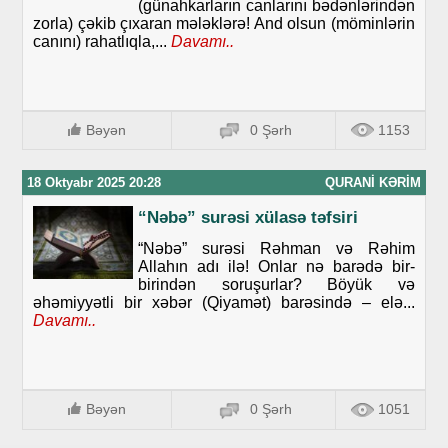
(günahkarların canlarını bədənlərindən
zorla) çəkib çıxaran mələklərə! And olsun (möminlərin
canını) rahatlıqla,...
Davamı..
Bəyən
0 Şərh
1153
18 Oktyabr 2025 20:28
QURANI KƏRIM
“Nəbə” surəsi xülasə təfsiri
“Nəbə” surəsi Rəhman və Rəhim
Allahın adı ilə! Onlar nə barədə bir-
birindən soruşurlar? Böyük və
əhəmiyyətli bir xəbər (Qiyamət) barəsində – elə...
Davamı..
Bəyən
0 Şərh
1051