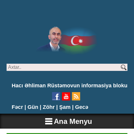
Hacı Əhliman Rüstəmovun informasiya bloku
Fəcr |
Gün |
Zöhr |
Şam |
Gecə
Ana Menyu