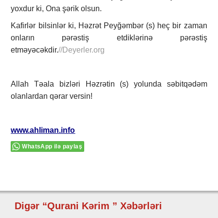
yoxdur ki, Ona şərik olsun.
Kafirlər bilsinlər ki, Həzrət Peyğəmbər (s) heç bir zaman
onların pərəstiş etdiklərinə pərəstiş
etməyəcəkdir.
//Deyerler.org
Allah Təala bizləri Həzrətin (s) yolunda səbitqədəm
olanlardan qərar versin!
www.ahliman.info
WhatsApp ilə paylaş
Digər “Qurani Kərim ” Xəbərləri