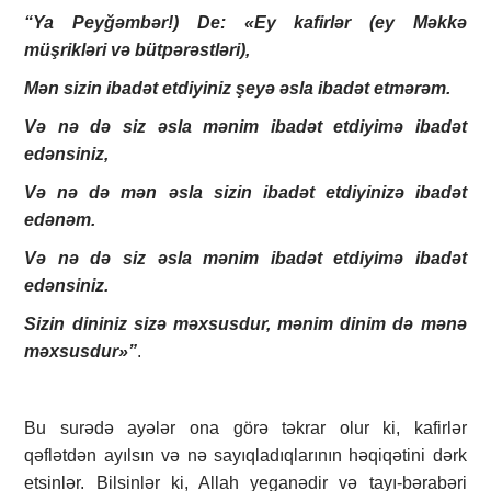
“Ya Peyğəmbər!) De: «Ey kafirlər (ey Məkkə
müşrikləri və bütpərəstləri),
Mən sizin ibadət etdiyiniz şeyə əsla ibadət etmərəm.
Və nə də siz əsla mənim ibadət etdiyimə ibadət
edənsiniz,
Və nə də mən əsla sizin ibadət etdiyinizə ibadət
edənəm.
Və nə də siz əsla mənim ibadət etdiyimə ibadət
edənsiniz.
Sizin dininiz sizə məxsusdur, mənim dinim də mənə
məxsusdur»”
.
Bu surədə ayələr ona görə təkrar olur ki, kafirlər
qəflətdən ayılsın və nə sayıqladıqlarının həqiqətini dərk
etsinlər. Bilsinlər ki, Allah yeganədir və tayı-bərabəri