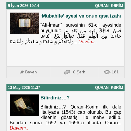
9 İyun 2026 10:14
QURANI KƏRIM
‘Mübahilə’ ayəsi və onun qısa izahı
“Ali-İmran” surəsinin 61-ci ayəsində
buyurulur: فَمَنْ حَآجَّكَ فِيهِ مِن بَعْدِ مَا
جَاءكَ مِنَ الْعِلْمِ فَقُلْ تَعَالَوْاْ نَدْعُ أَبْنَاءنَا
وَأَبْنَاءكُمْ وَنِسَاءنَا وَنِسَاءكُمْ وَأَنفُسَنَا...
Davamı..
Bəyən
0 Şərh
181
13 May 2026 11:37
QURANI KƏRIM
Bilirdiniz…?
Bilirdiniz…? Qurani-Kərim ilk dəfə
İltaliyada (1543) çap olunub. Bu çap
kilsənin göstərişi ilə məhv edilib.
Bundan sonra 1692 və 1696-cı illərdə Quran...
Davamı..