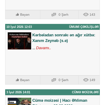
Bəyən
0 Şərh
143
10 İyul 2026 12:03
ÜMUMI ÇƏKILIŞLƏR
Kərbəladan sonrakı ən ağır xütbə:
Xanım Zeynəb (s.ə)
...
Davamı..
Bəyən
0 Şərh
149
3 İyul 2026 14:01
CÜMƏ MOIZƏLƏRI
Cümə moizəsi | Hacı Əhliman