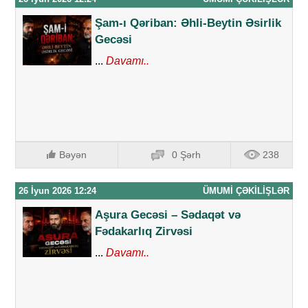
Şam-ı Qəriban: Əhli-Beytin Əsirlik
Gecəsi
...
Davamı..
Bəyən
0 Şərh
238
26 İyun 2026 12:24
ÜMUMI ÇƏKILIŞLƏR
Aşura Gecəsi – Sədaqət və
Fədakarlıq Zirvəsi
...
Davamı..