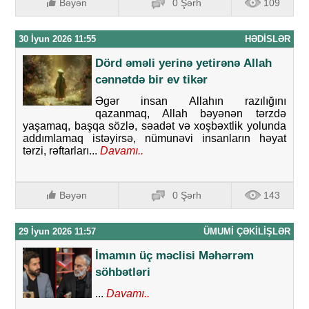
Bəyən
0 Şərh
109
30 İyun 2026 11:55
HƏDISLƏR
Dörd әmәli yеrinә yеtirәnə Аllаh
cәnnәtdә bir еv tikәr
Əgər insan Allahın razılığını
qazanmaq, Allah bəyənən tərzdə
yaşamaq, başqa sözlə, səadət və xoşbəxtlik yolunda
addımlamaq istəyirsə, nümunəvi insanların həyat
tərzi, rəftarları...
Davamı..
Bəyən
0 Şərh
143
29 İyun 2026 11:57
ÜMUMI ÇƏKILIŞLƏR
İmamın üç məclisi Məhərrəm
söhbətləri
...
Davamı..