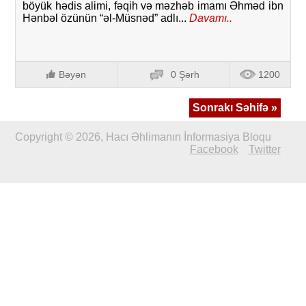
böyük hədis alimi, fəqih və məzhəb imamı Əhməd ibn
Hənbəl özünün “əl-Müsnəd” adlı...
Davamı..
Bəyən
0 Şərh
1200
Sonrakı Səhifə »
Copyright © 2026, Hacı Əhlimanın İnformasiya Bloqu
Facebook
Twitter