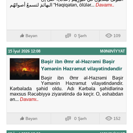
البهائمَ لتسمعُ أصواتَهُم “Həqiqətən, ölülər...
Davamı..
Bəyən
0 Şərh
109
15 İyul 2026 12:08
MƏNƏVIYYAT
Bəşir ibn Əmr əl-Həzrəmi Bəşir
Yəmənin Həzrəmut vilayətindəndir
Bəşir ibn Əmr əl-Həzrəmi Bəşir
Yəmənin Həzrəmut vilayətindəndir.
Kərbəlada şəhid oldu. Adı Kərbəla şəhidlərinə
məxsus Rəcəbiyyə ziyarətində də keçir. O, əshabdan
ən...
Davamı..
Bəyən
0 Şərh
152