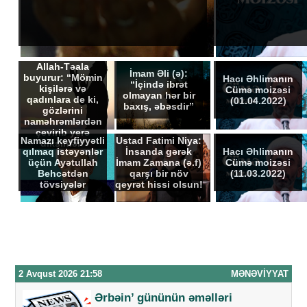
Allah-Təala
İmam Əli (ə):
buyurur: “Mömin
Hacı Əhlimanın
“İçində ibrət
kişilərə və
Cümə moizəsi
оlmаyаn hər bir
qadınlara de ki,
(01.04.2022)
bахış, əbəsdir”
gözlərini
nаməhrəmlərdən
çеvirib yеrə
Namazı keyfiyyətli
Ustad Fatimi Niya:
diksinlər”
qılmaq istəyənlər
İnsanda gərək
Hacı Əhlimanın
üçün Ayətullah
İmam Zamana (ə.f)
Cümə moizəsi
Behcətdən
qarşı bir növ
(11.03.2022)
tövsiyələr
qeyrət hissi olsun!
2 Avqust 2026 21:58
MƏNƏVIYYAT
Ərbəin’ gününün əməlləri