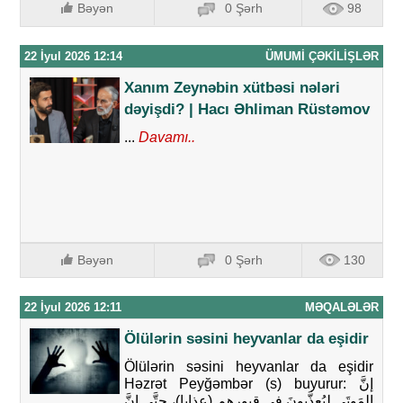
Bəyən
0 Şərh
98
22 İyul 2026 12:14
ÜMUMI ÇƏKILIŞLƏR
Xanım Zeynəbin xütbəsi nələri
dəyişdi? | Hacı Əhliman Rüstəmov
...
Davamı..
Bəyən
0 Şərh
130
22 İyul 2026 12:11
MƏQALƏLƏR
Ölülərin səsini heyvanlar da eşidir
Ölülərin səsini heyvanlar da eşidir
Həzrət Peyğəmbər (s) buyurur: إنَّ
المَوتَى ليُعذَّبونَ في قبورِهِم (عذابا)، حتَّى إنَّ