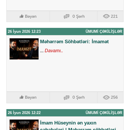
Bəyən
0 Şərh
221
26 İyun 2026 12:23
ÜMUMI ÇƏKILIŞLƏR
Məhərrəm Söhbətləri: İmamət
...
Davamı..
Bəyən
0 Şərh
256
26 İyun 2026 12:22
ÜMUMI ÇƏKILIŞLƏR
İmam Hüseynin ən yaxın
səhabələri | Məhərrəm söhbətləri