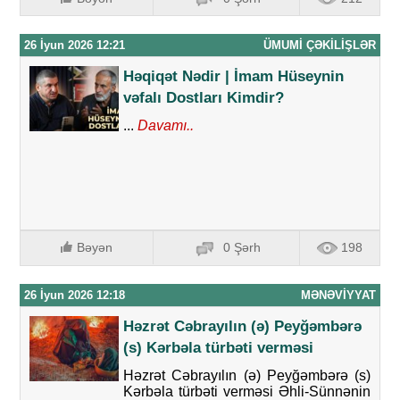
26 İyun 2026 12:21
ÜMUMI ÇƏKILIŞLƏR
Həqiqət Nədir | İmam Hüseynin
vəfalı Dostları Kimdir?
...
Davamı..
Bəyən
0 Şərh
198
26 İyun 2026 12:18
MƏNƏVIYYAT
Həzrət Cəbrayılın (ə) Peyğəmbərə
(s) Kərbəla türbəti verməsi
Həzrət Cəbrayılın (ə) Peyğəmbərə (s)
Kərbəla türbəti verməsi Əhli-Sünnənin