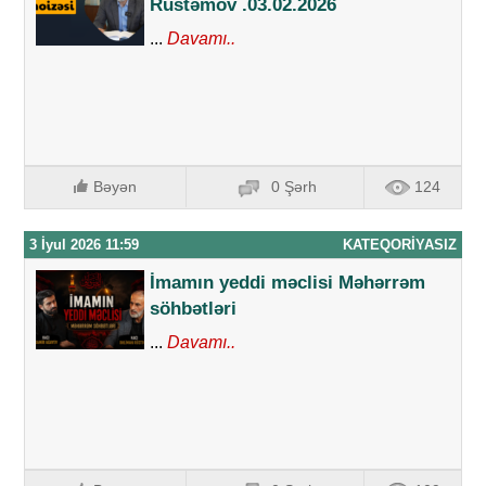
Rüstəmov .03.02.2026
...
Davamı..
Bəyən
0 Şərh
124
3 İyul 2026 11:59
KATEQORIYASIZ
İmamın yeddi məclisi Məhərrəm
söhbətləri
...
Davamı..