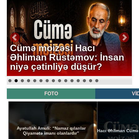
Cümə moizəsi Hacı
Əhliman Rüstəmov: İnsan
niyə çətinliyə düşür?
FOTO
Vİ
Ayətullah Amuli: “Namaz qılanlar
Hacı Əhliman Cümə 
Qiyamətə imanı olanlardır”