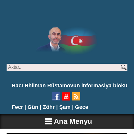
Hacı Əhliman Rüstəmovun informasiya bloku
Fəcr |
Gün |
Zöhr |
Şam |
Gecə
Ana Menyu