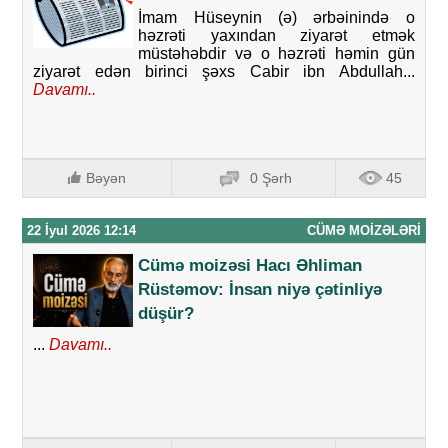
İmam Hüseynin (ə) ərbəinində o
həzrəti yaxından ziyarət etmək
müstəhəbdir və o həzrəti həmin gün
ziyarət edən birinci şəxs Cabir ibn Abdullah...
Davamı..
Bəyən
0 Şərh
45
22 İyul 2026 12:14
CÜMƏ MOIZƏLƏRI
Cümə moizəsi Hacı Əhliman
Rüstəmov: İnsan niyə çətinliyə
düşür?
...
Davamı..