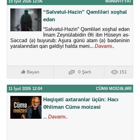
15 İyul 2026 12:06
MƏNƏVIYYAT
“Səlvətul-Həzin” Qəmliləri xoşhal
edən
“Səlvətul-Həzin” Qəmliləri xoşhal edən
İmam Zeynülabidin Əli ibn Hüseyn əs-
Səccad (ə) buyurub: Aşura günü atam (ə) bədəninin
yaralarından qan gəldiyi halda məni...
Davamı..
Bəyən
0 Şərh
151
11 İyul 2026 12:04
CÜMƏ MOIZƏLƏRI
Həqiqəti axtaranlar üçün: Hacı
Əhliman Cümə moizəsi
...
Davamı..