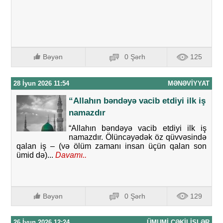
Bəyən
0 Şərh
125
28 İyun 2026 11:54
MƏNƏVIYYAT
“Allahın bəndəyə vacib etdiyi ilk iş
namazdır
“Allahın bəndəyə vacib etdiyi ilk iş
namazdır. Ölüncəyədək öz qüvvəsində
qalan iş – (və ölüm zamanı insan üçün qalan son
ümid də)...
Davamı..
Bəyən
0 Şərh
129
26 İyun 2026 12:24
ÜMUMI ÇƏKILIŞLƏR