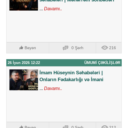
...
Davamı..
Bəyən
0 Şərh
216
26 İyun 2026 12:22
ÜMUMI ÇƏKILIŞLƏR
İmam Hüseynin Səhabələri |
Onların Fədakarlığı və İmani
...
Davamı..
Bəyən
0 Şərh
212