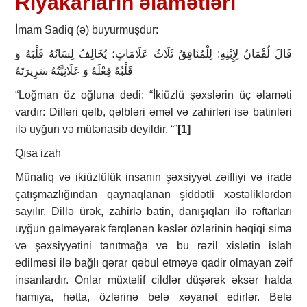
Riyakarların əlamətləri
İmam Sadiq (ə) buyurmuşdur:
قَالَ لُقْمَانُ لِإِبْنِهِ: لِلْمُنَافِقُ ثَلَاثُ عَلَامَاتٍ؛ يُخَالِفُ لِسَانُهُ قَلْبَهُ وَ
قَلْبُهُ فِعْلَهُ وَ عَلَانِيَّتُهُ سَرِيرَتَهُ
“Loğman öz oğluna dedi: “İkiüzlü şəxslərin üç əlaməti
vardır: Dilləri qəlb, qəlbləri əməl və zahirləri isə batinləri
ilə uyğun və mütənasib deyildir. “”
[1]
Qısa izah
Münafiq və ikiüzlülük insanın şəxsiyyət zəifliyi və iradə
çatışmazlığından qaynaqlanan şiddətli xəstəliklərdən
sayılır. Dillə ürək, zahirlə batin, danışıqları ilə rəftarları
uyğun gəlməyərək fərqlənən kəslər özlərinin həqiqi sima
və şəxsiyyətini tanıtmağa və bu rəzil xislətin islah
edilməsi ilə bağlı qərar qəbul etməyə qadir olmayan zəif
insanlardır. Onlar müxtəlif cildlər düşərək əksər halda
hamıya, hətta, özlərinə belə xəyanət edirlər. Belə