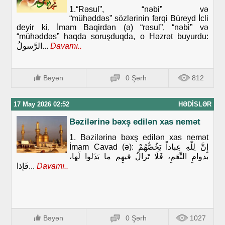
1.“Rəsul”, “nəbi” və
“mühəddəs” sözlərinin fərqi Büreyd İcli
deyir ki, İmam Baqirdən (ə) “rəsul”, “nəbi” və
“mühəddəs” haqda soruşduqda, o Həzrət buyurdu:
الرَّسولُ...
Davamı..
Bəyən
0 Şərh
812
17 May 2026 02:52
HƏDISLƏR
Bəzilərinə bəxş edilən xas nemət
1. Bəzilərinə bəxş edilən xas nemət
İmam Cavad (ə): إِنَّ لِلّهِ عِباداً يَخُصُّهُمْ
بدوامِ النِّعَمِ، فَلَا تَزالُ فيهِم ما بَذَلوا لَها،
فَإذا...
Davamı..
Bəyən
0 Şərh
1027