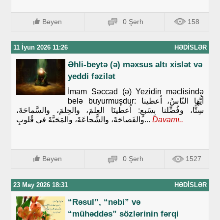
Bəyən
0 Şərh
158
11 İyun 2026 11:26
HƏDISLƏR
Əhli-beytə (ə) məxsus altı xislət və
yeddi fəzilət
İmam Səccad (ə) Yezidin məclisində
belə buyurmuşdur: أيُّهَا النّاسُ، اُعطينا
سِتًّا، وفُضِّلنا بِسَبعٍ: اُعطينَا العِلمَ، والحِلمَ، والسَّماحَةَ،
والفَصاحَةَ، والشَّجاعَةَ، والمَحَبَّةَ في قُلوبِ...
Davamı..
Bəyən
0 Şərh
1527
23 May 2026 18:31
HƏDISLƏR
“Rəsul”, “nəbi” və
“mühəddəs” sözlərinin fərqi