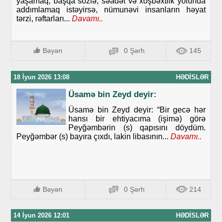
yaşamaq, başqa sözlə, səadət və xoşbəxtlik yolunda
addımlamaq istəyirsə, nümunəvi insanların həyat
tərzi, rəftarları...
Davamı..
Bəyən
0 Şərh
145
18 İyun 2026 13:08
HƏDISLƏR
Üsamə bin Zeyd deyir:
Üsamə bin Zeyd deyir: “Bir gecə hər
hansı bir ehtiyacıma (işimə) görə
Peyğəmbərin (s) qapısını döydüm.
Peyğəmbər (s) bayıra çıxdı, lakin libasının...
Davamı..
Bəyən
0 Şərh
214
14 İyun 2026 12:01
HƏDISLƏR