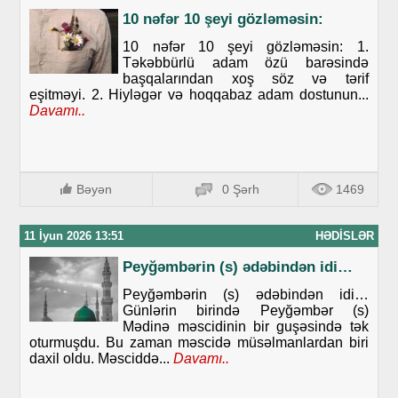
10 nəfər 10 şeyi gözləməsin:
10 nəfər 10 şeyi gözləməsin: 1.
Təkəbbürlü adam özü barəsində
başqalarından xoş söz və tərif
eşitməyi. 2. Hiyləgər və hoqqabaz adam dostunun...
Davamı..
Bəyən
0 Şərh
1469
11 İyun 2026 13:51
HƏDISLƏR
Peyğəmbərin (s) ədəbindən idi…
Peyğəmbərin (s) ədəbindən idi…
Günlərin birində Peyğəmbər (s)
Mədinə məscidinin bir guşəsində tək
oturmuşdu. Bu zaman məscidə müsəlmanlardan biri
daxil oldu. Məsciddə...
Davamı..