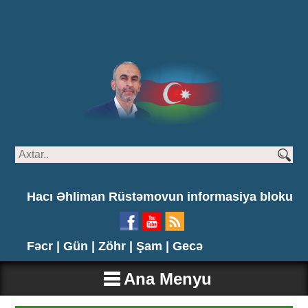
Hacı Əhliman Rüstəmovun informasiya bloku
Fəcr |
Gün |
Zöhr |
Şam |
Gecə
Ana Menyu