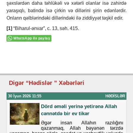
şəxslərdən daha təhlükəli və xətərli olanlar isə zahirdə
yaraşıqlı, batində isə çirkin və dillərini şirin edənlərdir.
Onların qəlblərindəki dillərindəki ilə ziddiyyət təşkil edir.
[1]
“Biharul-ənvar”, c. 13, səh. 415.
WhatsApp ilə paylaş
Digər “Hədislər ” Xəbərləri
30 İyun 2026 11:55
HƏDISLƏR
Dörd әmәli yеrinә yеtirәnə Аllаh
cәnnәtdә bir еv tikәr
Əgər insan Allahın razılığını
qazanmaq, Allah bəyənən tərzdə