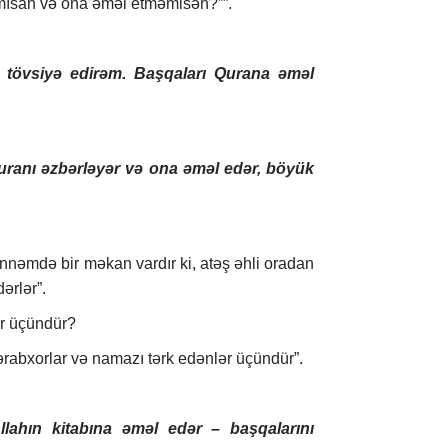
mısan və ona əməl etməmisən?””.
ə tövsiyə edirəm. Başqaları Qurana əməl
uranı əzbərləyər və ona əməl edər, böyük
nəmdə bir məkan vardır ki, atəş əhli oradan
ərlər”.
ər üçündür?
şərabxorlar və namazı tərk edənlər üçündür”.
lahın kitabına əməl edər – başqalarını