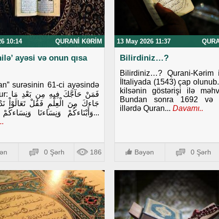
26 10:14
QURANI KƏRIM
13 May 2026 11:37
QURA
ilə’ ayəsi və onun qısa
Bilirdiniz…?
Bilirdiniz…? Qurani-Kərim 
İltaliyada (1543) çap olunub
ran” surəsinin 61-ci ayəsində
kilsənin göstərişi ilə məhv
فَمَنْ حَآجَّك
Bundan sonra 1692 və 1
جَاءكَ مِنَ الْعِلْمِ فَقُلْ تَعَالَوْاْ نَدْعُ
illərdə Quran...
Davamı..
وَأَبْنَاءكُمْ وَنِسَاءنَا وَنِسَاءكُمْ وَأَنفُسَنَا...
..
ən
0 Şərh
186
Bəyən
0 Şərh