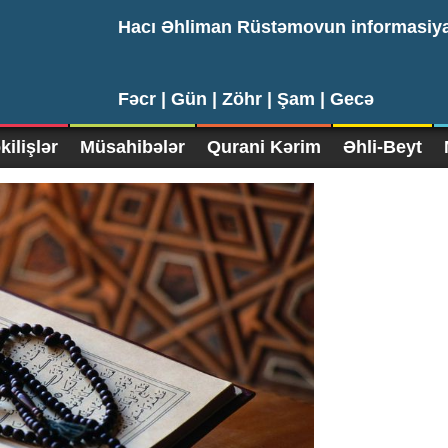
Hacı Əhliman Rüstəmovun informasiy
Fəcr |
Gün |
Zöhr |
Şam |
Gecə
ilişlər
Müsahibələr
Qurani Kərim
Əhli-Beyt