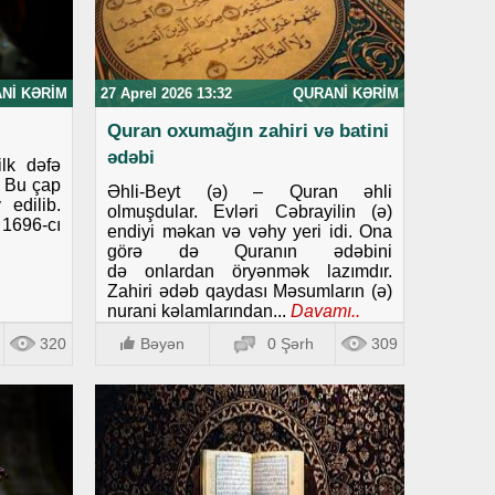
NI KƏRIM
27 Aprel 2026 13:32
QURANI KƏRIM
Quran oxumağın zahiri və batini
ədəbi
ilk dəfə
. Bu çap
Əhli-Beyt (ə) – Quran əhli
 edilib.
olmuşdular. Evləri Cəbrayilin (ə)
696-cı
endiyi məkan və vəhy yeri idi. Ona
görə də Quranın ədəbini
də onlardan öryənmək lazımdır.
Zahiri ədəb qaydası Məsumların (ə)
nurani kəlamlarından...
Davamı..
320
Bəyən
0 Şərh
309