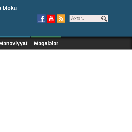
a bloku
Mənəviyyat
Məqalələr