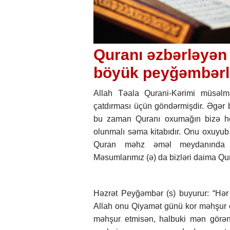
Quranı əzbərləyən
böyük peyğəmbərlər
Allah Təala Qurani-Kərimi müsəlma
çatdırması üçün göndərmişdir. Əgər b
bu zaman Quranı oxumağın bizə he
olunmalı səma kitabıdır. Onu oxuyub 
Quran məhz əməl meydanında öz
Məsumlarımız (ə) da bizləri daima Qu
Həzrət Peyğəmbər (s) buyurur: “Hə
Allah onu Qiyamət günü kor məhşur e
məhşur etmisən, halbuki mən görən 