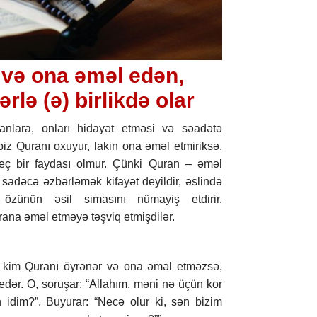
 və ona əməl edən,
lə (ə) birlikdə olar
nlara, onları hidayət etməsi və səadətə
iz Quranı oxuyur, lakin ona əməl etmiriksə,
ç bir faydası olmur. Çünki Quran – əməl
sadəcə əzbərləmək kifayət deyildir, əslində
ünün əsil simasını nümayiş etdirir.
rana əməl etməyə təşviq etmişdilər.
r kim Quranı öyrənər və ona əməl etməzsə,
dər. O, soruşar: “Allahım, məni nə üçün kor
idim?”. Buyurar: “Necə olur ki, sən bizim