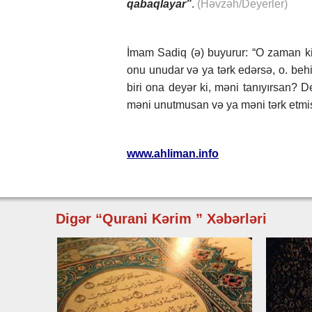
qabaqlayar”
.
(Həvzəh/Deyerler)
İmam Sadiq (ə) buyurur: “O zaman ki
onu unudar və ya tərk edərsə, o. beh
biri ona deyər ki, məni tanıyırsan? 
məni unutmusan və ya məni tərk etmi
www.ahliman.info
Digər “Qurani Kərim ” Xəbərləri