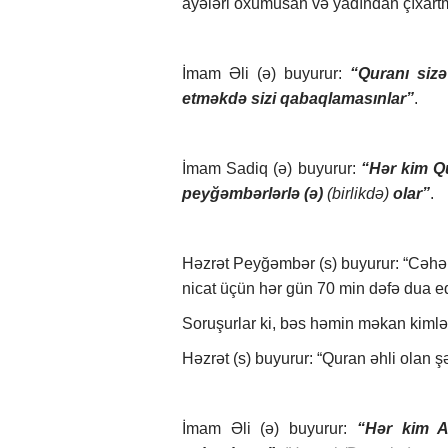
ayələri oxumusan və yadından çıxart
İmam Əli (ə) buyurur:
“Quranı siz
etməkdə sizi qabaqlamasınlar”
.
İmam Sadiq (ə) buyurur:
“Hər kim Q
peyğəmbərlərlə (ə)
(birlikdə)
olar”
.
Həzrət Peyğəmbər (s) buyurur: “Cəhən
nicat üçün hər gün 70 min dəfə dua ed
Soruşurlar ki, bəs həmin məkan kiml
Həzrət (s) buyurur: “Quran əhli olan 
İmam Əli (ə) buyurur:
“Hər kim Al