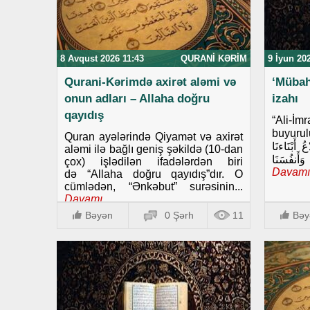
8 Avqust 2026 11:43
QURANI KƏRIM
9 İyun 20
Qurani-Kərimdə axirət aləmi və
‘Mübah
onun adları – Allaha doğru
izahı
qayıdış
“Ali-İm
buyurulur: َ فِيهِ مِن بَعْدِ مَا
Quran ayələrində Qiyamət və axirət
 أَبْنَاءنَا
aləmi ilə bağlı geniş şəkildə (10-dan
çox) işlədilən ifadələrdən biri
Davamı
də “Allaha doğru qayıdış”dır. O
cümlədən, “Ənkəbut” surəsinin...
Davamı..
Bəyən
0 Şərh
11
Bəy