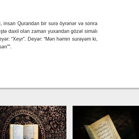
, insan Qurandan bir surə öyrənər və sonra
iştə daxil olan zaman yuxarıdan gözəl simalı
Deyər: “Xeyr”. Deyər: “Mən həmin surəyəm ki,
sən””.