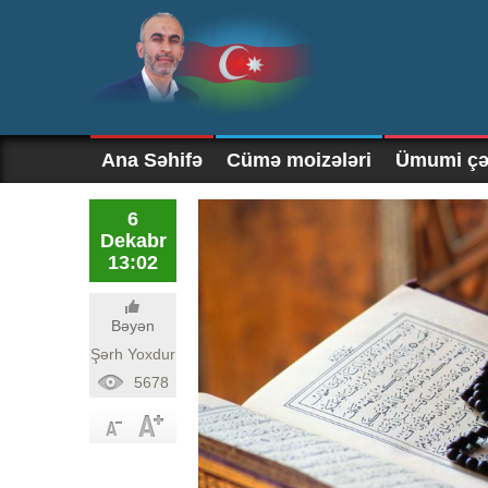
Ana Səhifə
Cümə moizələri
Ümumi çək
6
Dekabr
13:02
Bəyən
Şərh Yoxdur
5678