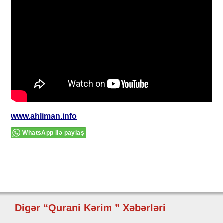
www.ahliman.info
WhatsApp ilə paylaş
Digər “Qurani Kərim ” Xəbərləri