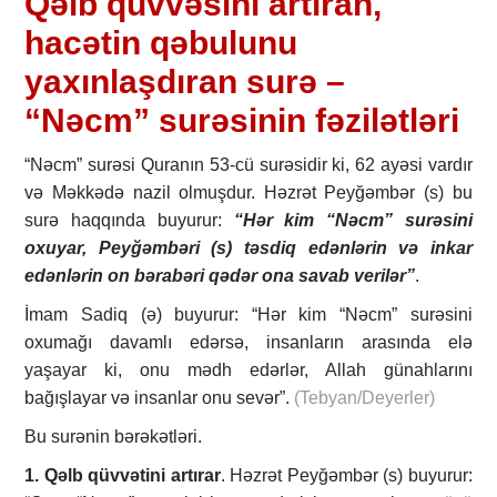
Qəlb qüvvəsini artıran,
hacətin qəbulunu
yaxınlaşdıran surə –
“Nəcm” surəsinin fəzilətləri
“Nəcm” surəsi Quranın 53-cü surəsidir ki, 62 ayəsi vardır
və Məkkədə nazil olmuşdur. Həzrət Peyğəmbər (s) bu
surə haqqında buyurur:
“Hər kim “Nəcm” surəsini
oxuyar, Peyğəmbəri (s) təsdiq edənlərin və inkar
edənlərin on bərabəri qədər ona savab verilər”
.
İmam Sadiq (ə) buyurur: “Hər kim “Nəcm” surəsini
oxumağı davamlı edərsə, insanların arasında elə
yaşayar ki, onu mədh edərlər, Allah günahlarını
bağışlayar və insanlar onu sevər”.
(Tebyan/Deyerler)
Bu surənin bərəkətləri.
1. Qəlb qüvvətini artırar
. Həzrət Peyğəmbər (s) buyurur: