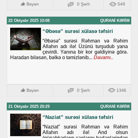
Bəyən
0 Şərh
549
22 Oktyabr 2025 10:08
QURANI KƏRIM
“Əbəsə” surəsi xülasə təfsiri
“Əbəsə” surəsi Rəhman və Rəhim
Allahın adı ilə! Üzünü turşudub yana
çevirdi. Yanına bir kor gəldiyinə görə.
Haradan biləsən, bəlkə o təmizlənib...
Davamı..
Bəyən
0 Şərh
1346
21 Oktyabr 2025 20:29
QURANI KƏRIM
“Naziat” surəsi xülasə təfsiri
“Naziat” surəsi Rəhman və Rəhim
Allahın adı ilə! And olsun
(günahkarların canlarını bədənlərindən