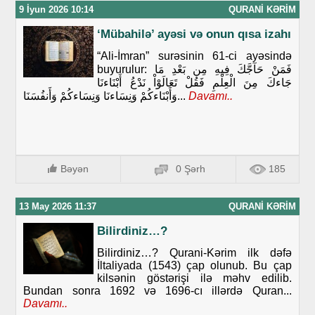
9 İyun 2026 10:14
QURANI KƏRIM
‘Mübahilə’ ayəsi və onun qısa izahı
“Ali-İmran” surəsinin 61-ci ayəsində
buyurulur: فَمَنْ حَآجَّكَ فِيهِ مِن بَعْدِ مَا
جَاءكَ مِنَ الْعِلْمِ فَقُلْ تَعَالَوْاْ نَدْعُ أَبْنَاءنَا
وَأَبْنَاءكُمْ وَنِسَاءنَا وَنِسَاءكُمْ وَأَنفُسَنَا...
Davamı..
Bəyən
0 Şərh
185
13 May 2026 11:37
QURANI KƏRIM
Bilirdiniz…?
Bilirdiniz…? Qurani-Kərim ilk dəfə
İltaliyada (1543) çap olunub. Bu çap
kilsənin göstərişi ilə məhv edilib.
Bundan sonra 1692 və 1696-cı illərdə Quran...
Davamı..