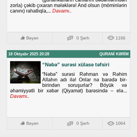
zorla) çəkib çıxaran mələklərə! And olsun (möminlərin
canını) rahatlıqla,...
Davamı..
Bəyən
0 Şərh
1166
18 Oktyabr 2025 20:28
QURANI KƏRIM
“Nəbə” surəsi xülasə təfsiri
“Nəbə” surəsi Rəhman və Rəhim
Allahın adı ilə! Onlar nə barədə bir-
birindən soruşurlar? Böyük və
əhəmiyyətli bir xəbər (Qiyamət) barəsində – elə...
Davamı..
Bəyən
0 Şərh
1064