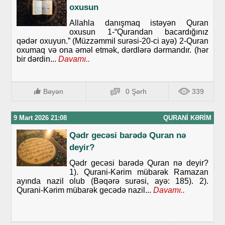
oxusun
Allahla danışmaq istəyən Quran
oxusun 1-“Qurandan bacardığınız
qədər oxuyun.” (Müzzəmmil surəsi-20-ci ayə) 2-Quran
oxumaq və ona əməl etmək, dərdlərə dərmandır. (hər
bir dərdin...
Davamı..
Bəyən
0 Şərh
339
9 Mart 2026 21:08
QURANI KƏRIM
Qədr gecəsi barədə Quran nə
deyir?
Qədr gecəsi barədə Quran nə deyir?
1). Qurani-Kərim mübarək Ramazan
ayında nazil olub (Bəqərə surəsi, ayə: 185). 2).
Qurani-Kərim mübarək gecədə nazil...
Davamı..