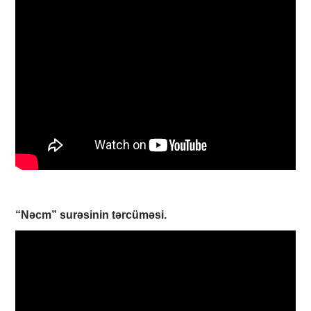
“Nəcm”
surəsinin tərcüməsi.