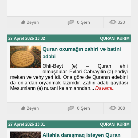
Bəyən
0 Şərh
320
27 Aprel 2026 13:32
QURANI KƏRIM
Quran oxumağın zahiri və batini
ədəbi
Əhli-Beyt (ə) – Quran əhli
olmuşdular. Evləri Cəbrayilin (ə) endiyi
məkan və vəhy yeri idi. Ona görə də Quranın ədəbini
də onlardan öryənmək lazımdır. Zahiri ədəb qaydası
Məsumların (ə) nurani kəlamlarından...
Davamı..
Bəyən
0 Şərh
308
27 Aprel 2026 13:31
QURANI KƏRIM
Allahla danışmaq istəyən Quran