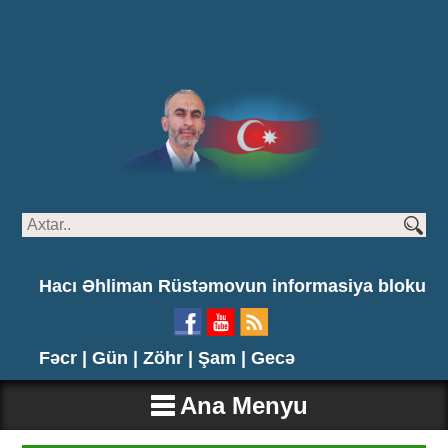
Hacı Əhliman Rüstəmovun informasiya bloku
Fəcr |
Gün |
Zöhr |
Şam |
Gecə
Ana Menyu