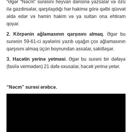
“Əgər “Nəcm” surəsini heyvan dərisinə yazsalar və özü
ilə gəzdirsələr, qarşılaşdığı hər hakimə görə qəlbi qüvvət
əldə edər və həmin hakim və ya sultan ona ehtiram
qoyar.
2. Körpənin ağlamasının qarşısını almaq
. Əgər bu
surənin 59-61-ci ayələrini yazıb uşağın çox ağlamasının
qarşısını almaq üçün boynundan assalar, sakitləşər.
3. Hacətin yerinə yetməsi
. Əgər bu surəni bir dəfəyə
(fasilə vermədən) 21 dəfə oxusalar, hacəti yerinə yetər.
“Nəcm”
surəsi ərəbcə.