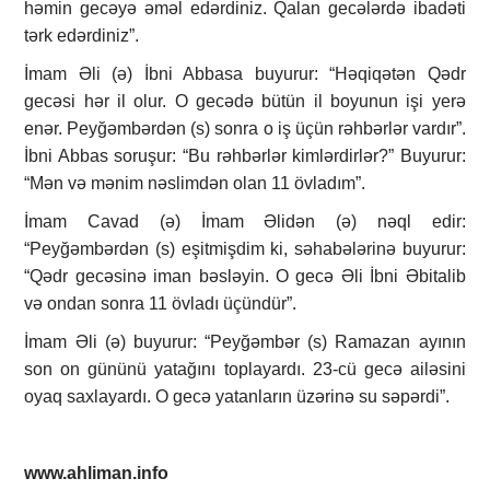
həmin gecəyə əməl edərdiniz. Qalan gecələrdə ibadəti
tərk edərdiniz”.
İmam Əli (ə) İbni Abbasa buyurur: “Həqiqətən Qədr
gecəsi hər il olur. O gecədə bütün il boyunun işi yerə
enər. Peyğəmbərdən (s) sonra o iş üçün rəhbərlər vardır”.
İbni Abbas soruşur: “Bu rəhbərlər kimlərdirlər?” Buyurur:
“Mən və mənim nəslimdən olan 11 övladım”.
İmam Cavad (ə) İmam Əlidən (ə) nəql edir:
“Peyğəmbərdən (s) eşitmişdim ki, səhabələrinə buyurur:
“Qədr gecəsinə iman bəsləyin. O gecə Əli İbni Əbitalib
və ondan sonra 11 övladı üçündür”.
İmam Əli (ə) buyurur: “Peyğəmbər (s) Ramazan ayının
son on gününü yatağını toplayardı. 23-cü gecə ailəsini
oyaq saxlayardı. O gecə yatanların üzərinə su səpərdi”.
www.ahliman.info