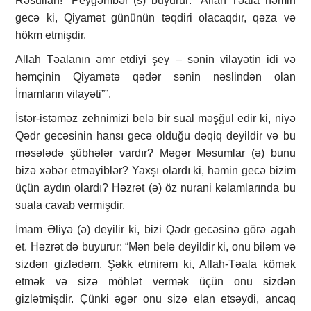
Rəsullah!” Peyğəmbər (s) buyurur: “Allah Təala həmin
gecə ki, Qiyamət gününün təqdiri olacaqdır, qəza və
hökm etmişdir.
Allah Təalanın əmr etdiyi şey – sənin vilayətin idi və
həmçinin Qiyamətə qədər sənin nəslindən olan
İmamların vilayəti””.
İstər-istəməz zehnimizi belə bir sual məşğul edir ki, niyə
Qədr gecəsinin hansı gecə olduğu dəqiq deyildir və bu
məsələdə şübhələr vardır? Məgər Məsumlar (ə) bunu
bizə xəbər etməyiblər? Yaxşı olardı ki, həmin gecə bizim
üçün aydın olardı? Həzrət (ə) öz nurani kəlamlarında bu
suala cavab vermişdir.
İmam Əliyə (ə) deyilir ki, bizi Qədr gecəsinə görə agah
et. Həzrət də buyurur: “Mən belə deyildir ki, onu biləm və
sizdən gizlədəm. Şəkk etmirəm ki, Allah-Təala kömək
etmək və sizə möhlət vermək üçün onu sizdən
gizlətmişdir. Çünki əgər onu sizə elan etsəydi, ancaq