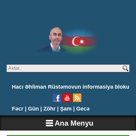
Hacı Əhliman Rüstəmovun informasiya bloku
Fəcr |
Gün |
Zöhr |
Şam |
Gecə
Ana Menyu