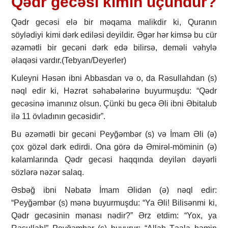
Qədr gecəsi kimin üçündür?
Qədr gecəsi elə bir məqama malikdir ki, Quranın
söylədiyi kimi dərk ediləsi deyildir. Əgər hər kimsə bu cür
əzəmətli bir gecəni dərk edə bilirsə, deməli vəhylə
əlaqəsi vardır.(Tebyan/Deyerler)
Kuleyni Həsən ibni Abbasdan və o, da Rəsullahdan (s)
nəql edir ki, Həzrət səhabələrinə buyurmuşdu: “Qədr
gecəsinə imanınız olsun. Çünki bu gecə Əli ibni Əbitalub
ilə 11 övladının gecəsidir”.
Bu əzəmətli bir gecəni Peyğəmbər (s) və İmam Əli (ə)
çox gözəl dərk edirdi. Ona görə də Əmirəl-möminin (ə)
kəlamlarında Qədr gecəsi haqqında deyilən dəyərli
sözlərə nəzər salaq.
Əsbəğ ibni Nəbatə İmam Əlidən (ə) nəql edir:
“Peyğəmbər (s) mənə buyurmuşdu: “Ya Əli! Bilisənmi ki,
Qədr gecəsinin mənası nədir?” Ərz etdim: “Yox, ya