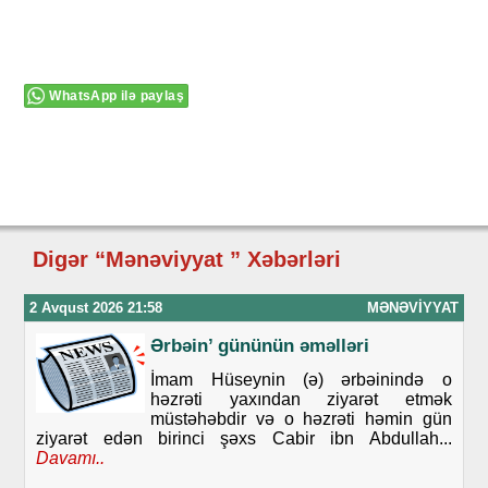
WhatsApp ilə paylaş
Digər “Mənəviyyat ” Xəbərləri
2 Avqust 2026 21:58
MƏNƏVIYYAT
Ərbəin’ gününün əməlləri
İmam Hüseynin (ə) ərbəinində o
həzrəti yaxından ziyarət etmək
müstəhəbdir və o həzrəti həmin gün
ziyarət edən birinci şəxs Cabir ibn Abdullah...
Davamı..