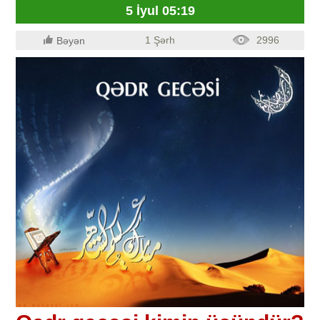
5 İyul 05:19
1 Şərh
2996
Bəyən