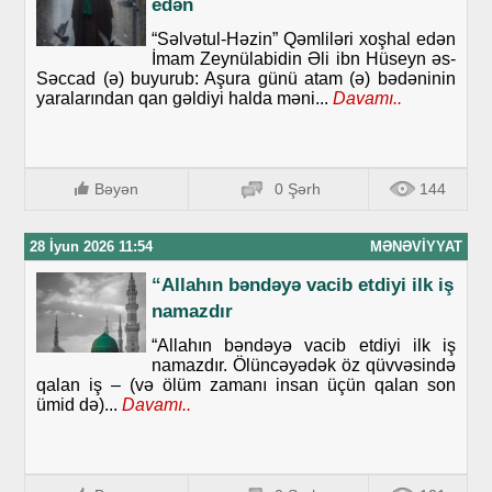
edən
“Səlvətul-Həzin” Qəmliləri xoşhal edən
İmam Zeynülabidin Əli ibn Hüseyn əs-
Səccad (ə) buyurub: Aşura günü atam (ə) bədəninin
yaralarından qan gəldiyi halda məni...
Davamı..
Bəyən
0 Şərh
144
28 İyun 2026 11:54
MƏNƏVIYYAT
“Allahın bəndəyə vacib etdiyi ilk iş
namazdır
“Allahın bəndəyə vacib etdiyi ilk iş
namazdır. Ölüncəyədək öz qüvvəsində
qalan iş – (və ölüm zamanı insan üçün qalan son
ümid də)...
Davamı..