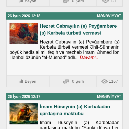
Bəyən
0 Şərh
121
26 İyun 2026 12:18
MƏNƏVIYYAT
Həzrət Cəbrayılın (ə) Peyğəmbərə
(s) Kərbəla türbəti verməsi
Həzrət Cəbrayılın (ə) Peyğəmbərə (s)
Kərbəla türbəti verməsi Əhli-Sünnənin
böyük hədis alimi, fəqih və məzhəb imamı Əhməd ibn
Hənbəl özünün “əl-Müsnəd” adlı...
Davamı..
Bəyən
0 Şərh
1167
26 İyun 2026 12:17
MƏNƏVIYYAT
İmam Hüseynin (ə) Kərbəladan
qardaşına məktubu
İmam Hüseynin (ə) Kərbəladan
qardaşına məktubu “Sanki dünya heç