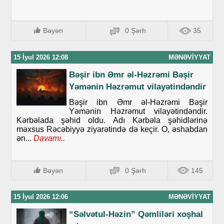
Bəyən
0 Şərh
35
15 İyul 2026 12:08
MƏNƏVIYYAT
Bəşir ibn Əmr əl-Həzrəmi Bəşir
Yəmənin Həzrəmut vilayətindəndir
Bəşir ibn Əmr əl-Həzrəmi Bəşir
Yəmənin Həzrəmut vilayətindəndir.
Kərbəlada şəhid oldu. Adı Kərbəla şəhidlərinə
məxsus Rəcəbiyyə ziyarətində də keçir. O, əshabdan
ən...
Davamı..
Bəyən
0 Şərh
145
15 İyul 2026 12:06
MƏNƏVIYYAT
“Səlvətul-Həzin” Qəmliləri xoşhal