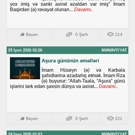
yox imiş və sanki axirət əzəldən var imiş” İmam
Baqirdən (ə) rəvayət olunan...
Davamı..
Bəyən
0 Şərh
214
25 İyun 2026 02:26
MƏNƏVIYYAT
Aşura gününün əməlləri
İmam Hüseyn (ə) və Kərbəla
şəhidlərinə əzadarlıq etmək. İmam Rza
(ə) buyurur: “Allah-Taala, “Aşura” günü
işlərini tərk edən şəxsin dünya və axirət...
Davamı..
Bəyən
0 Şərh
221
24 İyun 2026 01:03
MƏNƏVIYYAT