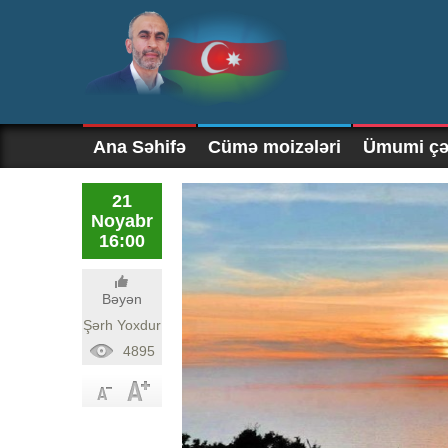
Ana Səhifə
Cümə moizələri
Ümumi çək
21
Noyabr
16:00
Bəyən
Şərh Yoxdur
4895