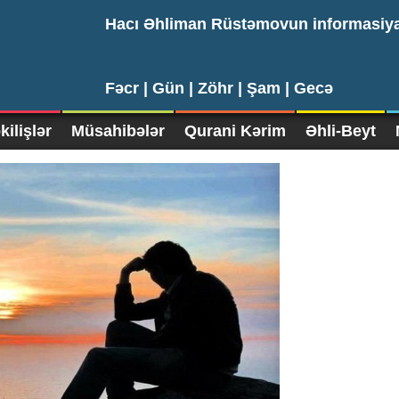
Hacı Əhliman Rüstəmovun informasiy
Fəcr |
Gün |
Zöhr |
Şam |
Gecə
ilişlər
Müsahibələr
Qurani Kərim
Əhli-Beyt