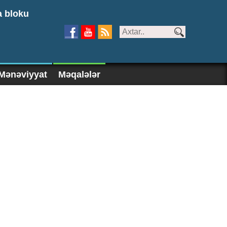
a bloku
Mənəviyyat
Məqalələr