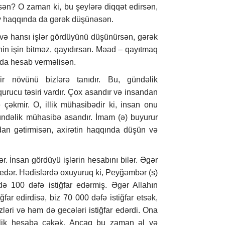
isən? O zaman ki, bu şeylərə diqqət edirsən,
şey haqqında da gərək düşünəsən.
və hansı işlər gördüyünü düşünürsən, gərək
n işin bitməz, qayıdırsan. Məad – qayıtmaq
ada hesab verməlisən.
 növünü bizlərə tanıdır. Bu, gündəlik
rucu təsiri vardır. Çox asandır və insandan
 çəkmir. O, illik mühasibədir ki, insan onu
ündəlik mühasibə asandır. İmam (ə) buyurur
dan gətirmisən, axirətin haqqında düşün və
. İnsan gördüyü işlərin hesabını bilər. Əgər
 edər. Hədislərdə oxuyuruq ki, Peyğəmbər (s)
ə 100 dəfə istiğfar edərmiş. Əgər Allahın
far edirdisə, biz 70 000 dəfə istiğfar etsək,
ləri və həm də gecələri istiğfar edərdi. Ona
lik hesaba çəkək. Ancaq bu zaman əl və