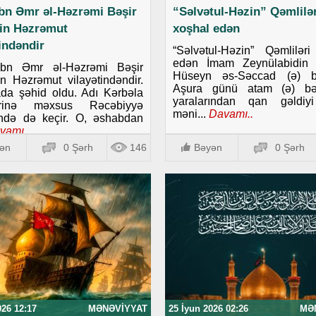
ibn Əmr əl-Həzrəmi Bəşir
“Səlvətul-Həzin” Qəmlilər
in Həzrəmut
xoşhal edən
tindəndir
“Səlvətul-Həzin” Qəmlilər
edən İmam Zeynülabidin 
ibn Əmr əl-Həzrəmi Bəşir
Hüseyn əs-Səccad (ə) b
 Həzrəmut vilayətindəndir.
Aşura günü atam (ə) bə
da şəhid oldu. Adı Kərbəla
yaralarından qan gəldiy
lərinə məxsus Rəcəbiyyə
məni...
Davamı..
ində də keçir. O, əshabdan
vamı..
ən
0 Şərh
146
Bəyən
0 Şərh
026 12:17
MƏNƏVIYYAT
25 İyun 2026 02:26
MƏ