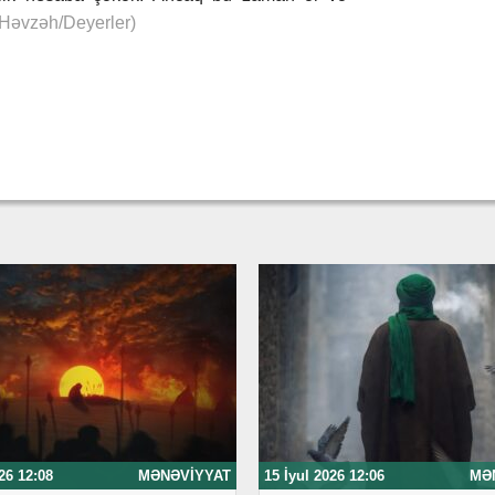
Həvzəh/Deyerler)
26 12:08
MƏNƏVIYYAT
15 İyul 2026 12:06
MƏ