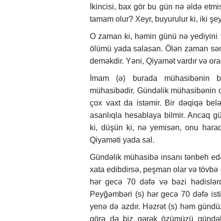
İkincisi, bax gör bu gün nə əldə etm
tamam olur? Xeyr, buyurulur ki, iki 
O zaman ki, həmin günü nə yediyini 
ölümü yada salasan. Ölən zaman səni
deməkdir. Yəni, Qiyamət vardır və or
İmam (ə) burada mühasibənin bir
mühasibədir. Gündəlik mühasibənin qu
çox vaxt da istəmir. Bir dəqiqə belə
asanlıqla hesablaya bilmir. Ancaq g
ki, düşün ki, nə yemisən, onu hara
Qiyaməti yada sal.
Gündəlik mühasibə insanı tənbeh edər
xata edibdirsə, peşman olar və tövbə
hər gecə 70 dəfə və bəzi hədislərd
Peyğəmbəri (s) hər gecə 70 dəfə istiğ
yenə də azdır. Həzrət (s) həm gündüz
görə də biz gərək özümüzü gündə