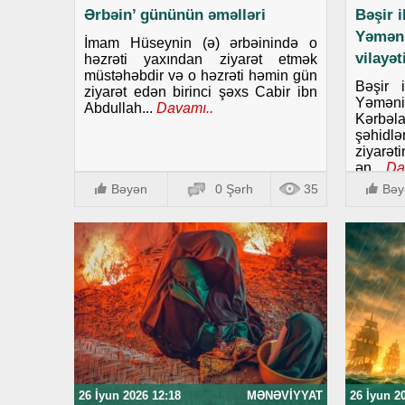
Ərbəin’ gününün əməlləri
Bəşir 
Yəmən
İmam Hüseynin (ə) ərbəinində o
vilayə
həzrəti yaxından ziyarət etmək
müstəhəbdir və o həzrəti həmin gün
Bəşir 
ziyarət edən birinci şəxs Cabir ibn
Yəmənin
Abdullah...
Davamı..
Kərbəla
şəhid
ziyarət
ən...
Da
Bəyən
0 Şərh
35
Bəy
26 İyun 2026 12:18
MƏNƏVIYYAT
26 İyun 2