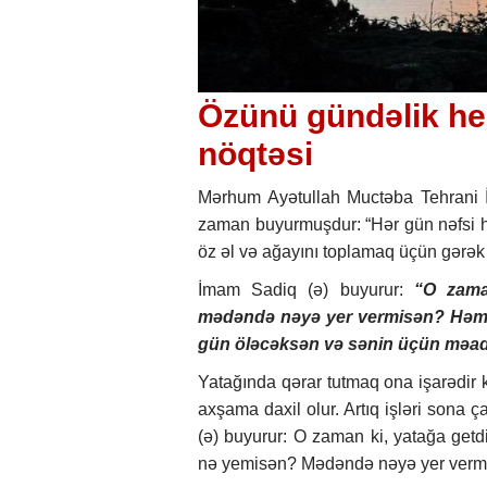
Özünü gündəlik h
nöqtəsi
Mərhum Ayətullah Muctəba Tehrani 
zaman buyurmuşdur: “Hər gün nəfsi h
öz əl və ağayını toplamaq üçün gərək
İmam Sadiq (ə) buyurur:
“O zama
mədəndə nəyə yer vermisən? Həmin
gün öləcəksən və sənin üçün məad
Yatağında qərar tutmaq ona işarədir
axşama daxil olur. Artıq işləri sona ça
(ə) buyurur: O zaman ki, yatağa getd
nə yemisən? Mədəndə nəyə yer verm