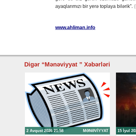
ayaqlarımızı bir yerə toplaya bilərik”.
(
www.ahliman.info
Digər “Mənəviyyat ” Xəbərləri
2 Avqust 2026 21:58
MƏNƏVIYYAT
15 İyul 20