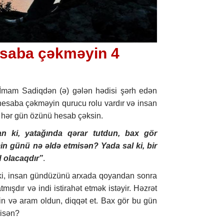
esaba çəkməyin 4
İmam Sadiqdən (ə) gələn hədisi şərh edən
esaba çəkməyin qurucu rolu vardır və insan
 hər gün özünü hesab çəksin.
n ki, yatağında qərar tutdun, bax gör
 günü nə əldə etmisən? Yada sal ki, bir
 olacaqdır”
.
 ki, insan gündüzünü arxada qoyandan sonra
tmışdır və indi istirahət etmək istəyir. Həzrət
in və aram oldun, diqqət et. Bax gör bu gün
isən?