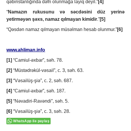
qәbiristаnlığındа dәfn оlunmаğа lаyiq dеyil.”
[4]
“
Nаmаzın rukusunu vә sәcdәsini düz yеrinә
yеtirmәyәn şәхs, nаmаz qılmаyаn kimidir
.”
[5]
“Qәsdәn nаmаz qılmаyаn müsәlmаn hеsаb оlunmur.”
[6]
www.ahliman.info
[1]
“Cаmiul-әхbаr”, sәh. 78.
[2]
“Müstәdrәkül-vәsаil”, c. 3, sәh. 63.
[3]
“Vәsаilüş-şiә”, c. 2, sәh. 687.
[4]
“Cаmiul-әхbаr”, sәh. 187.
[5]
“Nәvаdiri-Rаvәndi”, sәh. 5.
[6]
“Vәsаilüş-şiә”, c. 3, sәh. 28.
WhatsApp ilə paylaş