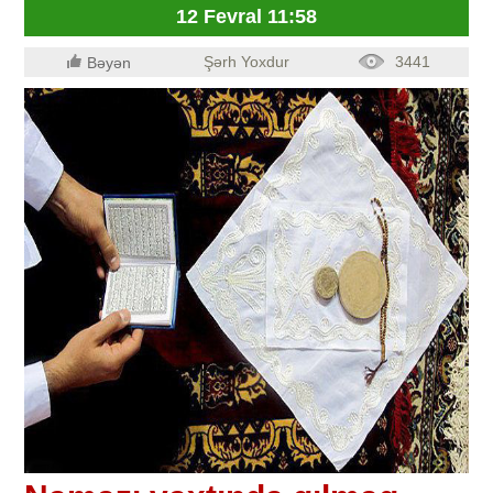
12 Fevral 11:58
Şərh Yoxdur
3441
Bəyən