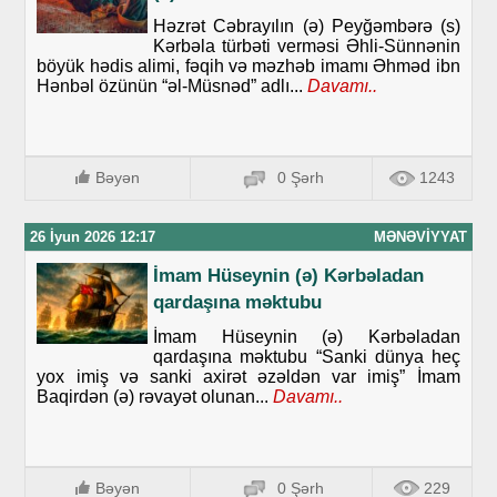
Həzrət Cəbrayılın (ə) Peyğəmbərə (s)
Kərbəla türbəti verməsi Əhli-Sünnənin
böyük hədis alimi, fəqih və məzhəb imamı Əhməd ibn
Hənbəl özünün “əl-Müsnəd” adlı...
Davamı..
Bəyən
0 Şərh
1243
26 İyun 2026 12:17
MƏNƏVIYYAT
İmam Hüseynin (ə) Kərbəladan
qardaşına məktubu
İmam Hüseynin (ə) Kərbəladan
qardaşına məktubu “Sanki dünya heç
yox imiş və sanki axirət əzəldən var imiş” İmam
Baqirdən (ə) rəvayət olunan...
Davamı..
Bəyən
0 Şərh
229