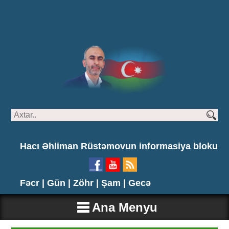
Hacı Əhliman Rüstəmovun informasiya bloku
Fəcr |
Gün |
Zöhr |
Şam |
Gecə
Ana Menyu