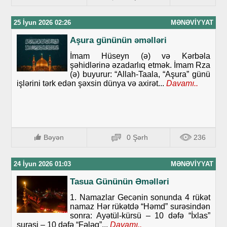
25 İyun 2026 02:26
MƏNƏVIYYAT
Aşura gününün əməlləri
İmam Hüseyn (ə) və Kərbəla
şəhidlərinə əzadarlıq etmək. İmam Rza
(ə) buyurur: “Allah-Taala, “Aşura” günü
işlərini tərk edən şəxsin dünya və axirət...
Davamı..
Bəyən
0 Şərh
236
24 İyun 2026 01:03
MƏNƏVIYYAT
Tasua Gününün Əməlləri
1. Namazlar Gecənin sonunda 4 rükət
namaz Hər rükətdə “Həmd” surəsindən
sonra: Ayətül-kürsü – 10 dəfə “İxlas”
surəsi – 10 dəfə “Fələq”...
Davamı..