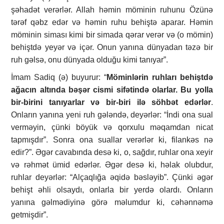
şəhadət verərlər. Allah həmin möminin ruhunu Özünə
tərəf qəbz edər və həmin ruhu behiştə aparar. Həmin
möminin siması kimi bir simada qərar verər və (o mömin)
behiştdə yeyər və içər. Onun yanına dünyadan təzə bir
ruh gəlsə, onu dünyada olduğu kimi tanıyar”.
İmam Sadiq (ə) buyurur: “
Möminlərin ruhları behiştdə
ağacın altında bəşər cismi sifətində olarlar. Bu yolla
bir-birini tanıyarlar və bir-biri ilə söhbət edərlər
.
Onların yanına yeni ruh gələndə, deyərlər: “İndi ona sual
verməyin, çünki böyük və qorxulu məqamdan nicat
tapmışdır”. Sonra ona suallar verərlər ki, filankəs nə
edir?”. Əgər cavabında desə ki, o, sağdır, ruhlar ona xeyir
və rəhmət ümid edərlər. Əgər desə ki, həlak olubdur,
ruhlar deyərlər: “Alçaqlığa əqidə bəsləyib”. Çünki əgər
behişt əhli olsaydı, onlarla bir yerdə olardı. Onların
yanına gəlmədiyinə görə məlumdur ki, cəhənnəmə
getmişdir”.