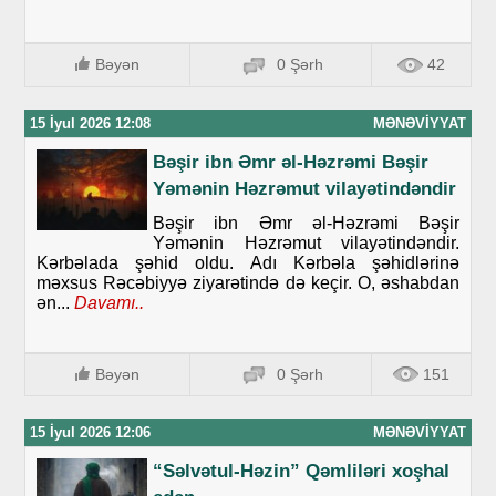
Bəyən
0 Şərh
42
15 İyul 2026 12:08
MƏNƏVIYYAT
Bəşir ibn Əmr əl-Həzrəmi Bəşir
Yəmənin Həzrəmut vilayətindəndir
Bəşir ibn Əmr əl-Həzrəmi Bəşir
Yəmənin Həzrəmut vilayətindəndir.
Kərbəlada şəhid oldu. Adı Kərbəla şəhidlərinə
məxsus Rəcəbiyyə ziyarətində də keçir. O, əshabdan
ən...
Davamı..
Bəyən
0 Şərh
151
15 İyul 2026 12:06
MƏNƏVIYYAT
“Səlvətul-Həzin” Qəmliləri xoşhal