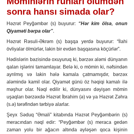
Möminlərin ruhları ölümdən
sonra hansı simada olar?
Həzrət Peyğəmbər (s) buyurur:
“Hər kim ölsə, onun
Qiyaməti bərpa olar”
.
Həzrət Rəsuli-Əkrəm (s) başqa yerdə buyurur: “İlahi
övliyalar ölmürlər, lakin bir evdən başqasına köçürlər”.
Hədislərin bəzisində oxuyuruq ki, bərzəx aləmi dünyanın
qalan işlərini tamamlayar. Belə ki, o mömin ki, nəfsindən
ayrılmış və lakin hələ kamala çatmamışdır, bərzəx
aləmində kamil olar. Qiyamət günü öz həqiqi kamalı ilə
məşhur olar. Nəql edilir ki, dünyasını dəyişən mömin
uşaqları bərzəxdə Həzrət İbrahim (ə) və ya Həzrət Zəhra
(s.ə) tərəfindən tərbiyə alarlar.
Şeyx Səduq “Əmali” kitabında Həzrət Peyğəmbərin (s)
meracından nəql edir: “Peyğəmbər (s) meraca gedən
zaman yolu bir ağacın altında əyləşən qoca kişinin