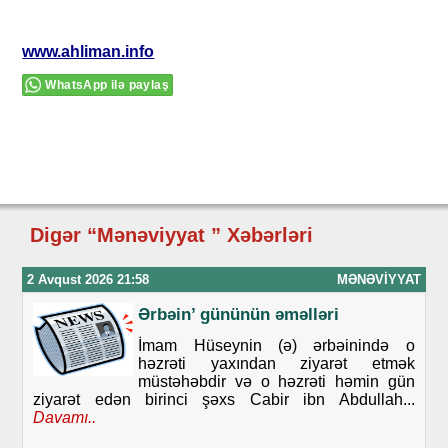
www.ahliman.info
WhatsApp ilə paylaş
Digər “Mənəviyyat ” Xəbərləri
2 Avqust 2026 21:58
MƏNƏVIYYAT
Ərbəin’ gününün əməlləri
İmam Hüseynin (ə) ərbəinində o
həzrəti yaxından ziyarət etmək
müstəhəbdir və o həzrəti həmin gün
ziyarət edən birinci şəxs Cabir ibn Abdullah...
Davamı..