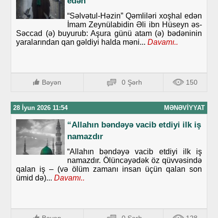
edən
“Səlvətul-Həzin” Qəmliləri xoşhal edən
İmam Zeynülabidin Əli ibn Hüseyn əs-
Səccad (ə) buyurub: Aşura günü atam (ə) bədəninin
yaralarından qan gəldiyi halda məni...
Davamı..
Bəyən
0 Şərh
150
28 İyun 2026 11:54
MƏNƏVIYYAT
“Allahın bəndəyə vacib etdiyi ilk iş
namazdır
“Allahın bəndəyə vacib etdiyi ilk iş
namazdır. Ölüncəyədək öz qüvvəsində
qalan iş – (və ölüm zamanı insan üçün qalan son
ümid də)...
Davamı..