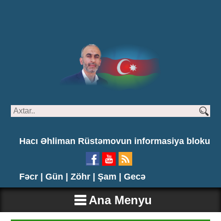
Hacı Əhliman Rüstəmovun informasiya bloku
Fəcr |
Gün |
Zöhr |
Şam |
Gecə
Ana Menyu