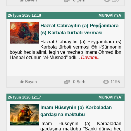
Bəyən
0 Şərh
128
26 İyun 2026 12:18
MƏNƏVIYYAT
Həzrət Cəbrayılın (ə) Peyğəmbərə
(s) Kərbəla türbəti verməsi
Həzrət Cəbrayılın (ə) Peyğəmbərə (s)
Kərbəla türbəti verməsi Əhli-Sünnənin
böyük hədis alimi, fəqih və məzhəb imamı Əhməd ibn
Hənbəl özünün “əl-Müsnəd” adlı...
Davamı..
Bəyən
0 Şərh
1195
26 İyun 2026 12:17
MƏNƏVIYYAT
İmam Hüseynin (ə) Kərbəladan
qardaşına məktubu
İmam Hüseynin (ə) Kərbəladan
qardaşına məktubu “Sanki dünya heç