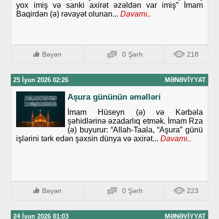
yox imiş və sanki axirət əzəldən var imiş” İmam
Baqirdən (ə) rəvayət olunan...
Davamı..
Bəyən
0 Şərh
218
25 İyun 2026 02:26
MƏNƏVIYYAT
Aşura gününün əməlləri
İmam Hüseyn (ə) və Kərbəla
şəhidlərinə əzadarlıq etmək. İmam Rza
(ə) buyurur: “Allah-Taala, “Aşura” günü
işlərini tərk edən şəxsin dünya və axirət...
Davamı..
Bəyən
0 Şərh
223
24 İyun 2026 01:03
MƏNƏVIYYAT