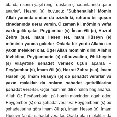
öləndən sonra yaşıl rəngli quşların çinədanlarında qərar
tutarlar”. Həzrət (ə) buyurdu: “
Sübhənallah! Mömin
Allah yanında ondan da əzizdir ki, ruhunu bir quşun
çinədanında qərar versin. O zaman ki, möminin vəfat
vaxtı gəlib çatar, Peyğəmbər (s), İmam Əli (ə), Həzrət
Zəhra (s.ə), İmam Həsən (ə), İmam Hüseyn (ə)
möminin yanına gələrlər. Onlarla bir yerdə Allahın ən
yaxın mələkləri olar. Əgər Allah möminin dilini Allahın
tövhidinə, Peyğəmbərin (s) nübuvvətinə, Əhli-beytin
(ə) vilayətinə şəhadət vermək üçün açarsa –
Peyğəmbər (s), İmam Əli (ə), Həzrət Zəhra (s.ə), İmam
Həsən (ə), İmam Hüseyn (ə) də şəhadət verərlər və
yaxın mələklər də onların şəhadət gətirdiklərinə
şəhadət verərlər
. Əgər möminin dili o halda bağlanarsa,
Allah Öz Peyğəmbərini (s) həmin mömindən agah edər,
Peyğəmbər (s) ona şəhadət verər və Peyğəmbərin (s) bu
şəhadətlərinə görə İmam Əli (ə), İmam Həsən (ə), İmam
Hüseyn (ə) də şəhadət verərlər. Orada olan mələklər də