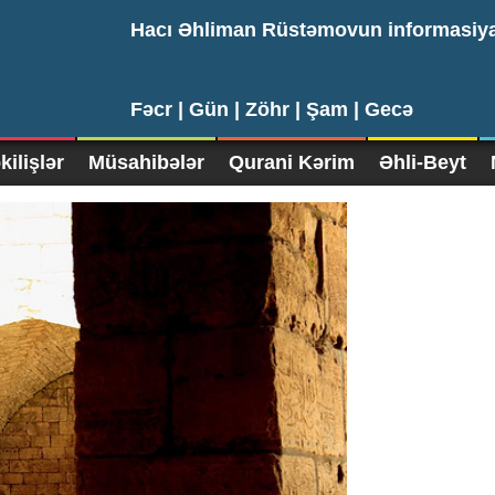
Hacı Əhliman Rüstəmovun informasiy
Fəcr |
Gün |
Zöhr |
Şam |
Gecə
ilişlər
Müsahibələr
Qurani Kərim
Əhli-Beyt