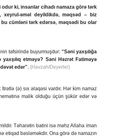
i odur ki, insanlar cihadı namaza görə tərk
i, xeyrul-əməl deyildikdə, məqsəd – biz
ə bu cümləni tərk edərsə, məqsədi bu olar
in təfsirində buyurmuşdur:
“Səni yaxşılığa
mə yaxşılıq etməyə? Səni Həzrət Fatiməyə
ə dəvət edər”
.
(Həvzəh/Deyerler)
 İtrətlə (ə) sıx əlaqəsi vardır. Hər kim namaz
) nemətinə malik olduğu üçün şükür edər və
ldir. Təharətin batini isə məhz Allaha iman
inə etiqad bəsləməkdir. Ona görə də namazın