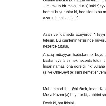
Əllamə Məclisi bu haqda buyurur: “Ş
– mümkün bir mövzudur. Çünki Şeyx 
hamısı buyurublar ki, hədislərdə bu 
azanın bir hissəsidir”.
Azan və iqamədə oxuyuruq: “Həyyi ə
tələsin. Bu cümlənin təfsirində buyur
nəzərdə tutulur.
Ancaq müəyyən hədislərimiz buyurur
bəsləməyə tələsmək nəzərdə tutulmuşd
İnsan namazı ona görə qılır ki, Allah
(s) və Əhli-Beyt (ə) kimi nemətlər verm
Muhəmməd ibni Əbi Əmir, İmam Kazı
Musa Kazım (ə) buyurur ki, zahirini s
Deyir ki, hər ikisini.