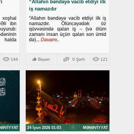
i
“Allahın bəndəyə vacib etdiyi ilk
iş namazdır
i xoşhal
“Allahın bəndəyə vacib etdiyi ilk iş
Əli ibn
namazdır. Ölüncəyədək öz
uyurub:
qüvvəsində qalan iş – (və ölüm
dəninin
zamanı insan üçün qalan son ümid
i halda
də)...
Davamı..
144
Bəyən
0 Şərh
121
NƏVIYYAT
24 İyun 2026 01:03
MƏNƏVIYYAT