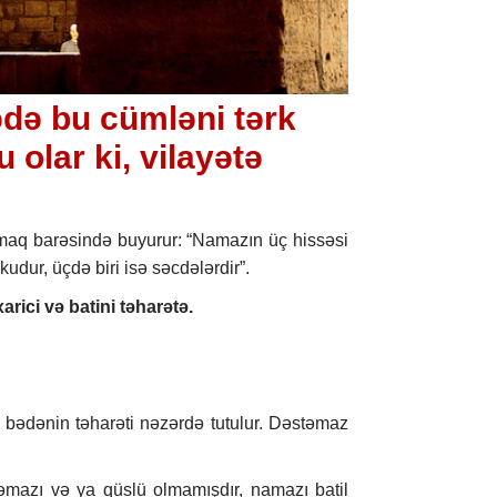
də bu cümləni tərk
olar ki, vilayətə
maq barəsində buyurur: “Namazın üç hissəsi
ükudur, üçdə biri isə səcdələrdir”.
arici və batini təharətə.
ə, bədənin təharəti nəzərdə tutulur. Dəstəmaz
əmazı və ya qüslü olmamışdır, namazı batil