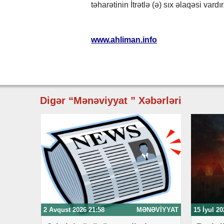
təharətinin İtrətlə (ə) sıx əlaqəsi vardır
www.ahliman.info
Digər “Mənəviyyat ” Xəbərləri
2 Avqust 2026 21:58
MƏNƏVIYYAT
15 İyul 20