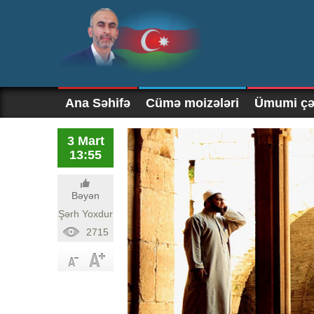
Ana Səhifə
Cümə moizələri
Ümumi çək
3 Mart
13:55
Bəyən
Şərh Yoxdur
2715