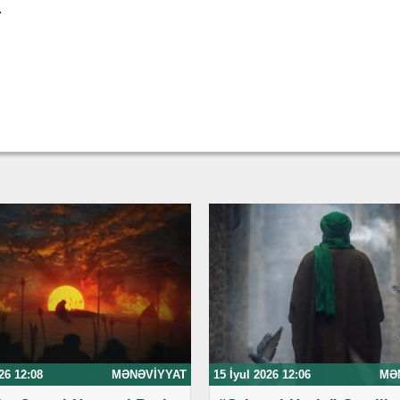
.
26 12:08
MƏNƏVIYYAT
15 İyul 2026 12:06
MƏ