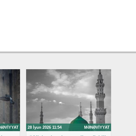
NƏVIYYAT
28 İyun 2026 11:54
MƏNƏVIYYAT