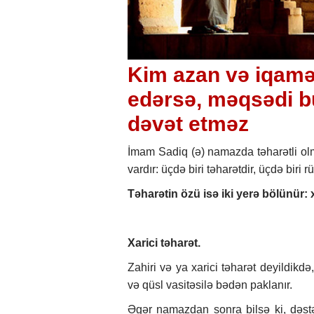
Kim azan və iqamə
edərsə, məqsədi bu 
dəvət etməz
İmam Sadiq (ə) namazda təharətli ol
vardır: üçdə biri təharətdir, üçdə biri r
Təharətin özü isə iki yerə bölünür: x
Xarici təharət.
Zahiri və ya xarici təharət deyildikd
və qüsl vasitəsilə bədən paklanır.
Əgər namazdan sonra bilsə ki, dəst