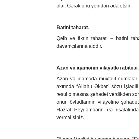
olar. Gərək onu yenidən əda etsin.
Batini təharət.
Qəlb və fikrin təharəti – batini təh
davamçılarına aiddir.
Azan və iqamənin vilayətlə rabitəsi.
Azan və iqamədə müxtəlif cümlələr 
axırında “Allahu Əkbər” sözü işlədil
rəsul olmasına şəhadət verdikdən son
onun övladlarının vilayətinə şəhadət 
Həzrət Peyğəmbərin (s) risalətind
verməlisiniz.