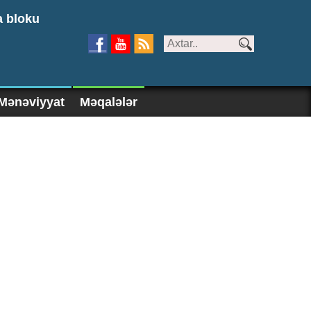
a bloku
Mənəviyyat
Məqalələr