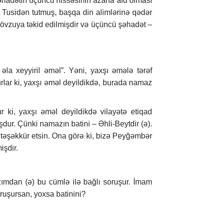
əhadətin üçüncü hissəsinin azana aid olması
Tusidən tutmuş, başqa din alimlərinə qədər
mövzuya təkid edilmişdir və üçüncü şəhadət –
la xeyyiril əməl”. Yəni, yaxşı əmələ tərəf
urlar ki, yaxşı əməl deyildikdə, burada namaz
 ki, yaxşı əməl deyildikdə vilayətə etiqad
ur. Çünki namazın batini – Əhli-Beytdir (ə).
a təşəkkür etsin. Ona görə ki, bizə Peyğəmbər
işdir.
mdan (ə) bu cümlə ilə bağlı soruşur. İmam
oruşursan, yoxsa batinini?