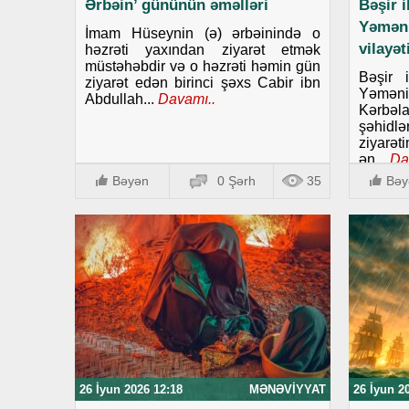
Ərbəin’ gününün əməlləri
Bəşir 
Yəmən
İmam Hüseynin (ə) ərbəinində o
vilayə
həzrəti yaxından ziyarət etmək
müstəhəbdir və o həzrəti həmin gün
Bəşir 
ziyarət edən birinci şəxs Cabir ibn
Yəmənin
Abdullah...
Davamı..
Kərbəla
şəhid
ziyarət
ən...
Da
Bəyən
0 Şərh
35
Bəy
26 İyun 2026 12:18
MƏNƏVIYYAT
26 İyun 2