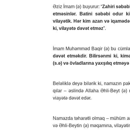
Əziz İmam (ə) buyurur: “
Zahiri səbəb
etməsinlər. Batini səbəbi odur k
vilayətik. Hər kim azan və iqaməd
ki, vilayətə dəvət etməz
”.
İmam Muhəmməd Baqir (ə) bu cümlən
dəvət etməkdir. Bilirsənmi ki, ki
(s.ə) və övladlarına yaxşılıq etməy
Beləliklə deyə bilərik ki, namazın pak
qılar – əslində Allaha Əhli-Beyt (ə
viayətə dəvət edər.
Namazda təharətli olmaq – mühüm ami
və Əhli-Beytin (ə) məqamına, vilayət