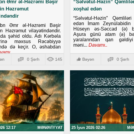
ibn Əmr əl-Həzrəmi Bəşir
“Səlvətul-Həzin” Qəmlilər
in Həzrəmut
xoşhal edən
tindəndir
“Səlvətul-Həzin” Qəmlilər
edən İmam Zeynülabidin 
ibn Əmr əl-Həzrəmi Bəşir
Hüseyn əs-Səccad (ə) b
 Həzrəmut vilayətindəndir.
Aşura günü atam (ə) bə
da şəhid oldu. Adı Kərbəla
yaralarından qan gəldiy
lərinə məxsus Rəcəbiyyə
məni...
Davamı..
ində də keçir. O, əshabdan
vamı..
ən
0 Şərh
145
Bəyən
0 Şərh
026 12:17
MƏNƏVIYYAT
25 İyun 2026 02:26
MƏ