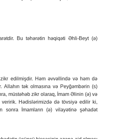
arətdir. Bu təhərətin həqiqəti Əhli-Beyt (ə)
zikr edilmişdir. Həm əvvəllində və həm də
ir. Allahın tək olmasına və Peyğəmbərin (s)
ra, müstəhəb zikr olaraq, İmam Əlinin (ə) və
veririk. Hədislərimizdə də tövsiyə edilir ki,
ən sonra İmamların (ə) vilayətinə şəhadət