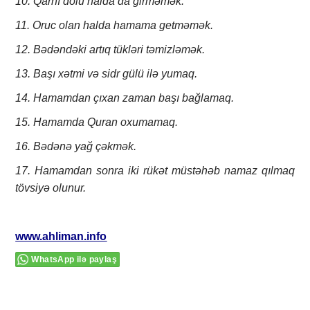
10. Qarnı dolu halda da girməmək.
11. Oruc olan halda hamama getməmək.
12. Bədəndəki artıq tükləri təmizləmək.
13. Başı xətmi və sidr gülü ilə yumaq.
14. Hamamdan çıxan zaman başı bağlamaq.
15. Hamamda Quran oxumamaq.
16. Bədənə yağ çəkmək.
17. Hamamdan sonra iki rükət müstəhəb namaz qılmaq
tövsiyə olunur.
www.ahliman.info
WhatsApp ilə paylaş