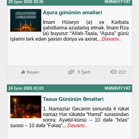
25 İyun 2026 02:26
MƏNƏVIYYAT
Aşura gününün əməlləri
İmam Hüseyn (ə) və Kərbəla
şəhidlərinə əzadarlıq etmək. İmam Rza
(ə) buyurur: “Allah-Taala, “Aşura” günü
işlərini tərk edən şəxsin dünya və axirət...
Davamı..
Bəyən
0 Şərh
222
24 İyun 2026 01:03
MƏNƏVIYYAT
Tasua Gününün Əməlləri
1. Namazlar Gecənin sonunda 4 rükət
namaz Hər rükətdə “Həmd” surəsindən
sonra: Ayətül-kürsü – 10 dəfə “İxlas”
surəsi – 10 dəfə “Fələq”...
Davamı..