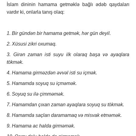
İslam dininin hamama getməklə bağlı ədəb qaydaları
vardır ki, onlarla tanış olaq:
1. Bir gündən bir hamama getmək, hər gün deyil.
2. Xüsusi zikri oxumaq.
3. Girən zaman isti suyu ilk olaraq başa və ayaqlara
tökmək.
4. Hamama girməzdən əvvəl isti su içmək.
5. Hamamda soyuq su içməmək.
6. Soyuq su ilə çimməmək.
7. Hamamdan çıxan zaman ayaqlara soyuq su tökmək.
8. Hamamda saçları daramamaq və misvak etməmək.
9. Hamama ac halda girməmək.