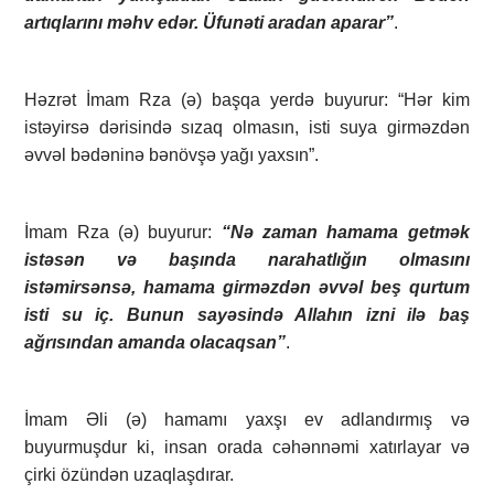
artıqlarını məhv edər. Üfunəti aradan aparar”
.
Həzrət İmam Rza (ə) başqa yerdə buyurur: “Hər kim
istəyirsə dərisində sızaq olmasın, isti suya girməzdən
əvvəl bədəninə bənövşə yağı yaxsın”.
İmam Rza (ə) buyurur:
“Nə zaman hamama getmək
istəsən və başında narahatlığın olmasını
istəmirsənsə, hamama girməzdən əvvəl beş qurtum
isti su iç. Bunun sayəsində Allahın izni ilə baş
ağrısından amanda olacaqsan”
.
İmam Əli (ə) hamamı yaxşı ev adlandırmış və
buyurmuşdur ki, insan orada cəhənnəmi xatırlayar və
çirki özündən uzaqlaşdırar.