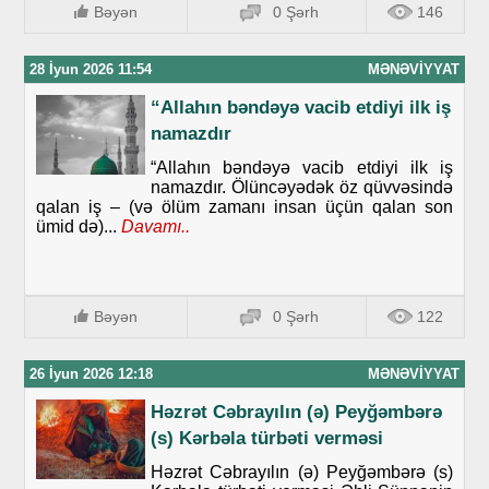
Bəyən
0 Şərh
146
28 İyun 2026 11:54
MƏNƏVIYYAT
“Allahın bəndəyə vacib etdiyi ilk iş
namazdır
“Allahın bəndəyə vacib etdiyi ilk iş
namazdır. Ölüncəyədək öz qüvvəsində
qalan iş – (və ölüm zamanı insan üçün qalan son
ümid də)...
Davamı..
Bəyən
0 Şərh
122
26 İyun 2026 12:18
MƏNƏVIYYAT
Həzrət Cəbrayılın (ə) Peyğəmbərə
(s) Kərbəla türbəti verməsi
Həzrət Cəbrayılın (ə) Peyğəmbərə (s)