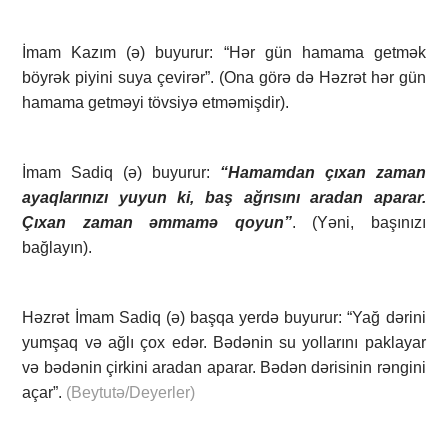
İmam Kazım (ə) buyurur: “Hər gün hamama getmək
böyrək piyini suya çevirər”. (Ona görə də Həzrət hər gün
hamama getməyi tövsiyə etməmişdir).
İmam Sadiq (ə) buyurur:
“Hamamdan çıxan zaman
ayaqlarınızı yuyun ki, baş ağrısını aradan aparar.
Çıxan zaman əmmamə qoyun”
. (Yəni, başınızı
bağlayın).
Həzrət İmam Sadiq (ə) başqa yerdə buyurur: “Yağ dərini
yumşaq və ağlı çox edər. Bədənin su yollarını paklayar
və bədənin çirkini aradan aparar. Bədən dərisinin rəngini
açar”.
(Beytutə/Deyerler)