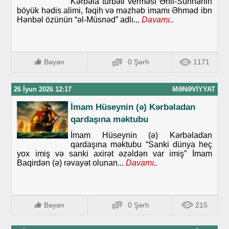
Kərbəla türbəti verməsi Əhli-Sünnənin
böyük hədis alimi, fəqih və məzhəb imamı Əhməd ibn
Hənbəl özünün “əl-Müsnəd” adlı...
Davamı..
Bəyən
0 Şərh
1171
26 İyun 2026 12:17
MƏNƏVIYYAT
İmam Hüseynin (ə) Kərbəladan
qardaşına məktubu
İmam Hüseynin (ə) Kərbəladan
qardaşına məktubu “Sanki dünya heç
yox imiş və sanki axirət əzəldən var imiş” İmam
Baqirdən (ə) rəvayət olunan...
Davamı..
Bəyən
0 Şərh
215