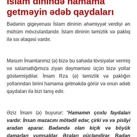
İslam dinində hamama
getməyin ədəb qaydaları
Bədənin gigeyenası İslam dininin əhəmiyyət verdiyi ən
mühüm mövzulardandır. İslam dininin təmizlik və paklıq
ilə sıx əlaqəsi vardır.
Məsum İmamlarımız (ə) bizə bu sahədə tövsiyələr vermiş
və salamatlığımıza ziyan dəyməməsi üçün bizə yollar
göstərmişdilər. İmam Rza (ə) təmizlik və paklığın
yollarından birini hamama getməkdə görür və onun ədəb
qaydaları ilə bizi tanış edir.
Əziz İmam (ə) buyurur: “
Hamamın çoxlu faydaları
vardır. İnsan məzacını mötədil edər, çirki və və pisliyi
aradan aparar. Bədəndə olan kiçik və böyük
damarları yumşaldar. Əzaları gücləndirər. Bədən