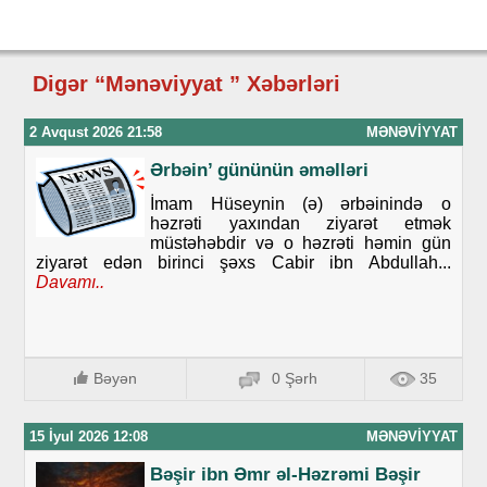
Digər “Mənəviyyat ” Xəbərləri
2 Avqust 2026 21:58
MƏNƏVIYYAT
Ərbəin’ gününün əməlləri
İmam Hüseynin (ə) ərbəinində o
həzrəti yaxından ziyarət etmək
müstəhəbdir və o həzrəti həmin gün
ziyarət edən birinci şəxs Cabir ibn Abdullah...
Davamı..
Bəyən
0 Şərh
35
15 İyul 2026 12:08
MƏNƏVIYYAT
Bəşir ibn Əmr əl-Həzrəmi Bəşir