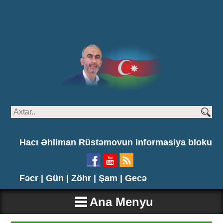
Hacı Əhliman Rüstəmovun informasiya bloku
Fəcr |
Gün |
Zöhr |
Şam |
Gecə
Ana Menyu