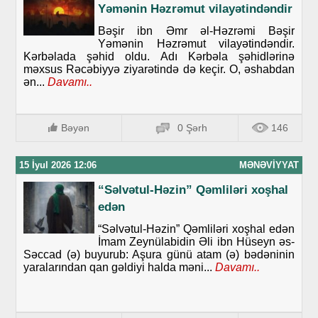
Yəmənin Həzrəmut vilayətindəndir
Bəşir ibn Əmr əl-Həzrəmi Bəşir
Yəmənin Həzrəmut vilayətindəndir.
Kərbəlada şəhid oldu. Adı Kərbəla şəhidlərinə
məxsus Rəcəbiyyə ziyarətində də keçir. O, əshabdan
ən...
Davamı..
Bəyən
0 Şərh
146
15 İyul 2026 12:06
MƏNƏVIYYAT
“Səlvətul-Həzin” Qəmliləri xoşhal
edən
“Səlvətul-Həzin” Qəmliləri xoşhal edən
İmam Zeynülabidin Əli ibn Hüseyn əs-
Səccad (ə) buyurub: Aşura günü atam (ə) bədəninin
yaralarından qan gəldiyi halda məni...
Davamı..