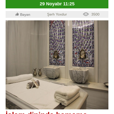
29 Noyabr 11:25
Şərh Yoxdur
3500
Bəyən