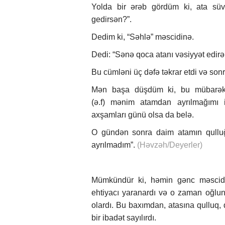
Yolda bir ərəb gördüm ki, ata süv
gedirsən?”.
Dedim ki, “Səhlə” məscidinə.
Dedi: “Sənə qoca atanı vəsiyyət edirə
Bu cümləni üç dəfə təkrar etdi və sonr
Mən başa düşdüm ki, bu mübarək 
(ə.f) mənim atamdan ayrılmağımı i
axşamları günü olsa da belə.
O gündən sonra daim atamın qull
ayrılmadım”.
(Həvzəh/Deyerler)
Mümkündür ki, həmin gənc məscid
ehtiyacı yaranardı və o zaman oğlu
olardı. Bu baxımdan, atasına qulluq
bir ibadət sayılırdı.