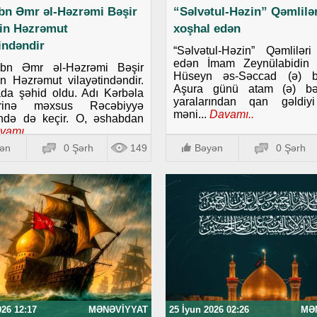
ibn Əmr əl-Həzrəmi Bəşir
“Səlvətul-Həzin” Qəmlilər
in Həzrəmut
xoşhal edən
tindəndir
“Səlvətul-Həzin” Qəmlilər
edən İmam Zeynülabidin 
ibn Əmr əl-Həzrəmi Bəşir
Hüseyn əs-Səccad (ə) b
 Həzrəmut vilayətindəndir.
Aşura günü atam (ə) bə
da şəhid oldu. Adı Kərbəla
yaralarından qan gəldiy
lərinə məxsus Rəcəbiyyə
məni...
Davamı..
ində də keçir. O, əshabdan
vamı..
ən
0 Şərh
149
Bəyən
0 Şərh
026 12:17
MƏNƏVIYYAT
25 İyun 2026 02:26
MƏ