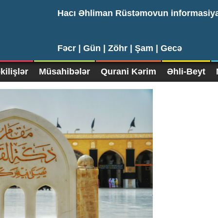
Hacı Əhliman Rüstəmovun informasiy
Fəcr |
Gün |
Zöhr |
Şam |
Gecə
ilişlər
Müsahibələr
Qurani Kərim
Əhli-Beyt