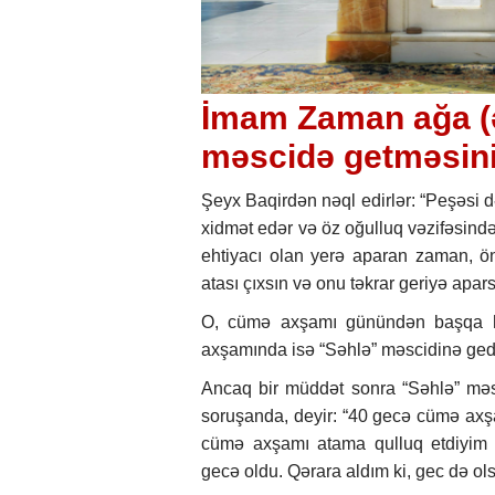
İmam Zaman ağa (ə
məscidə getməsini
Şeyx Baqirdən nəql edirlər: “Peşəsi də
xidmət edər və öz oğulluq vəzifəsind
ehtiyacı olan yerə aparan zaman, ö
atası çıxsın və onu təkrar geriyə apars
O, cümə axşamı günündən başqa hə
axşamında isə “Səhlə” məscidinə ged
Ancaq bir müddət sonra “Səhlə” mə
soruşanda, deyir: “40 gecə cümə axş
cümə axşamı atama qulluq etdiyim 
gecə oldu. Qərara aldım ki, gec də o