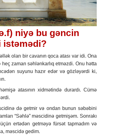
.f) niyə bu gəncin
 istəmədi?
llək olan bir cavanın qoca atası var idi. Ona
ə heç zaman səhlənkarlıq etməzdi. Onu hətta
ncədən suyunu hazır edər və gözləyərdi ki,
ın.
mişə atasının xidmətində durardı. Cümə
ərdi.
scidinə də getmir və ondan bunun səbəbini
amları “Səhlə” məscidinə getmişəm. Sonrakı
üçün ertədən getməyə fürsət tapmadım və
lsa, məscidə gedim.