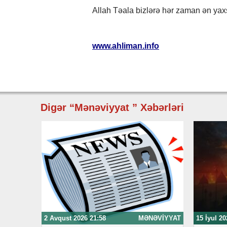
Allah Təala bizlərə hər zaman ən yaxş
www.ahliman.info
Digər “Mənəviyyat ” Xəbərləri
2 Avqust 2026 21:58
MƏNƏVIYYAT
15 İyul 20