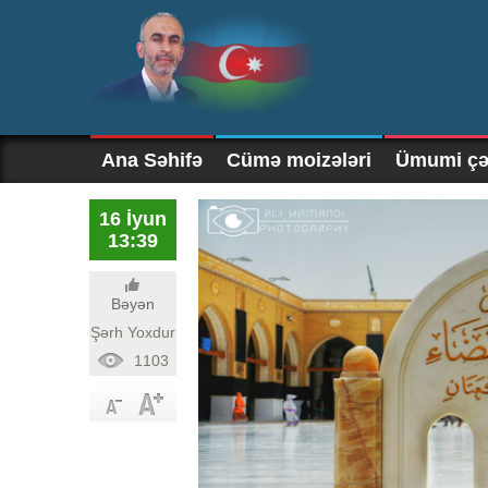
Ana Səhifə
Cümə moizələri
Ümumi çək
16 İyun
13:39
Bəyən
Şərh Yoxdur
1103