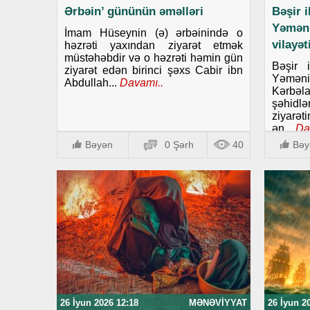
Ərbəin’ gününün əməlləri
Bəşir 
Yəmən
İmam Hüseynin (ə) ərbəinində o
vilayə
həzrəti yaxından ziyarət etmək
müstəhəbdir və o həzrəti həmin gün
Bəşir 
ziyarət edən birinci şəxs Cabir ibn
Yəmənin
Abdullah...
Davamı..
Kərbəla
şəhid
ziyarət
ən...
Da
Bəyən
0 Şərh
40
Bəy
26 İyun 2026 12:18
MƏNƏVIYYAT
26 İyun 2