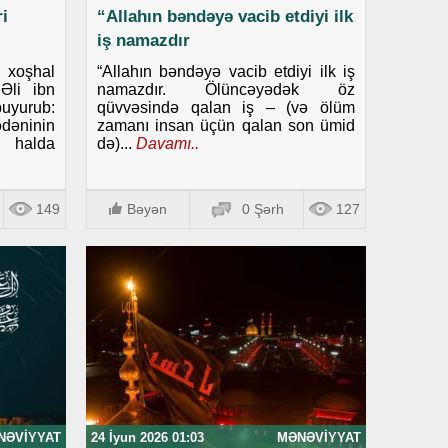
i
“Allahın bəndəyə vacib etdiyi ilk
iş namazdır
i xoşhal
“Allahın bəndəyə vacib etdiyi ilk iş
Əli ibn
namazdır. Ölüncəyədək öz
uyurub:
qüvvəsində qalan iş – (və ölüm
dəninin
zamanı insan üçün qalan son ümid
i halda
də)...
Davamı..
149
Bəyən
0 Şərh
127
NƏVIYYAT
24 İyun 2026 01:03
MƏNƏVIYYAT