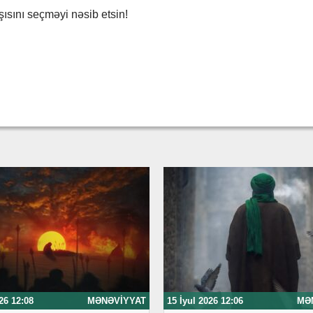
ısını seçməyi nəsib etsin!
26 12:08
MƏNƏVIYYAT
15 İyul 2026 12:06
MƏ