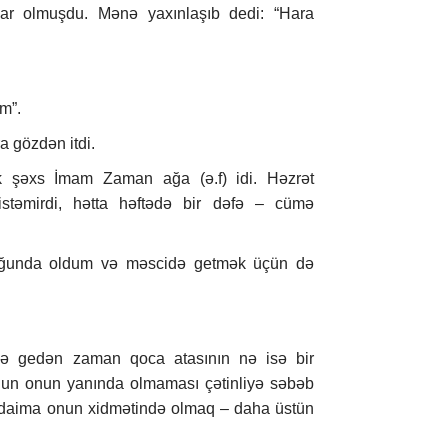
ar olmuşdu. Mənə yaxınlaşıb dedi: “Hara
m”.
a gözdən itdi.
şəxs İmam Zaman ağa (ə.f) idi. Həzrət
stəmirdi, hətta həftədə bir dəfə – cümə
uğunda oldum və məscidə getmək üçün də
ə gedən zaman qoca atasının nə isə bir
nun onun yanında olmaması çətinliyə səbəb
, daima onun xidmətində olmaq – daha üstün