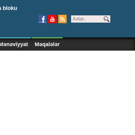
a bloku
Mənəviyyat
Məqalələr