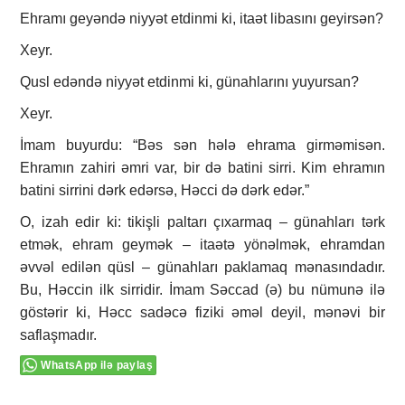
Ehramı geyəndə niyyət etdinmi ki, itaət libasını geyirsən?
Xeyr.
Qusl edəndə niyyət etdinmi ki, günahlarını yuyursan?
Xeyr.
İmam buyurdu: “Bəs sən hələ ehrama girməmisən.
Ehramın zahiri əmri var, bir də batini sirri. Kim ehramın
batini sirrini dərk edərsə, Həcci də dərk edər.”
O, izah edir ki: tikişli paltarı çıxarmaq – günahları tərk
etmək, ehram geymək – itaətə yönəlmək, ehramdan
əvvəl edilən qüsl – günahları paklamaq mənasındadır.
Bu, Həccin ilk sirridir. İmam Səccad (ə) bu nümunə ilə
göstərir ki, Həcc sadəcə fiziki əməl deyil, mənəvi bir
saflaşmadır.
WhatsApp ilə paylaş