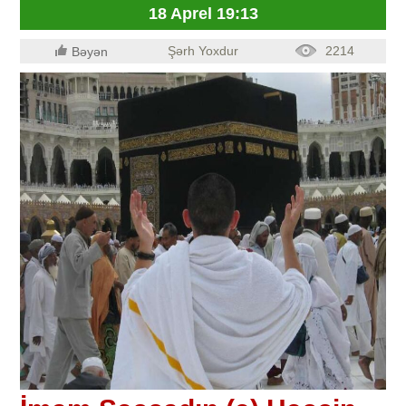
18 Aprel 19:13
Şərh Yoxdur
2214
Bəyən