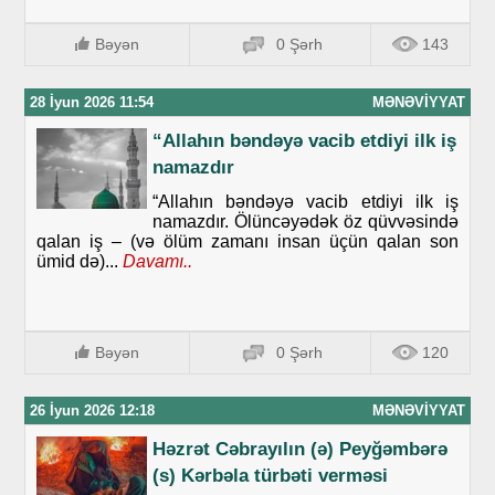
Bəyən
0 Şərh
143
28 İyun 2026 11:54
MƏNƏVIYYAT
“Allahın bəndəyə vacib etdiyi ilk iş
namazdır
“Allahın bəndəyə vacib etdiyi ilk iş
namazdır. Ölüncəyədək öz qüvvəsində
qalan iş – (və ölüm zamanı insan üçün qalan son
ümid də)...
Davamı..
Bəyən
0 Şərh
120
26 İyun 2026 12:18
MƏNƏVIYYAT
Həzrət Cəbrayılın (ə) Peyğəmbərə
(s) Kərbəla türbəti verməsi