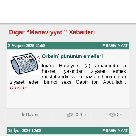
Digər “Mənəviyyat ” Xəbərləri
2 Avqust 2026 21:58
MƏNƏVIYYAT
Ərbəin’ gününün əməlləri
İmam Hüseynin (ə) ərbəinində o
həzrəti yaxından ziyarət etmək
müstəhəbdir və o həzrəti həmin gün
ziyarət edən birinci şəxs Cabir ibn Abdullah...
Davamı..
Bəyən
0 Şərh
34
15 İyul 2026 12:08
MƏNƏVIYYAT