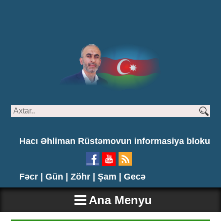
Hacı Əhliman Rüstəmovun informasiya bloku
Fəcr |
Gün |
Zöhr |
Şam |
Gecə
Ana Menyu