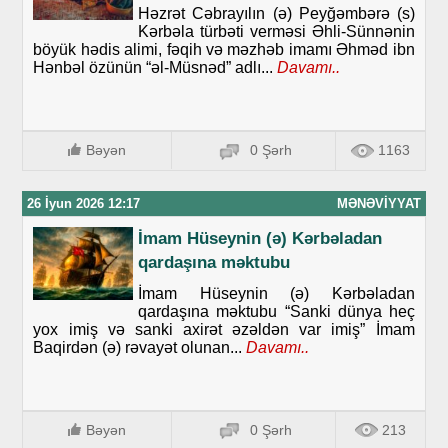
Həzrət Cəbrayılın (ə) Peyğəmbərə (s)
Kərbəla türbəti verməsi Əhli-Sünnənin
böyük hədis alimi, fəqih və məzhəb imamı Əhməd ibn
Hənbəl özünün “əl-Müsnəd” adlı...
Davamı..
Bəyən
0 Şərh
1163
26 İyun 2026 12:17
MƏNƏVIYYAT
İmam Hüseynin (ə) Kərbəladan
qardaşına məktubu
İmam Hüseynin (ə) Kərbəladan
qardaşına məktubu “Sanki dünya heç
yox imiş və sanki axirət əzəldən var imiş” İmam
Baqirdən (ə) rəvayət olunan...
Davamı..
Bəyən
0 Şərh
213