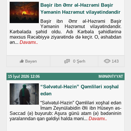
Bəşir ibn Əmr əl-Həzrəmi Bəşir
Yəmənin Həzrəmut vilayətindəndir
Bəşir ibn Əmr əl-Həzrəmi Bəşir
Yəmənin Həzrəmut vilayətindəndir.
Kərbəlada şəhid oldu. Adı Kərbəla şəhidlərinə
məxsus Rəcəbiyyə ziyarətində də keçir. O, əshabdan
ən...
Davamı..
Bəyən
0 Şərh
143
15 İyul 2026 12:06
MƏNƏVIYYAT
“Səlvətul-Həzin” Qəmliləri xoşhal
edən
“Səlvətul-Həzin” Qəmliləri xoşhal edən
İmam Zeynülabidin Əli ibn Hüseyn əs-
Səccad (ə) buyurub: Aşura günü atam (ə) bədəninin
yaralarından qan gəldiyi halda məni...
Davamı..