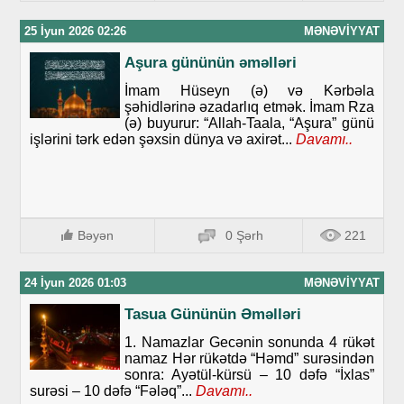
25 İyun 2026 02:26
MƏNƏVIYYAT
Aşura gününün əməlləri
İmam Hüseyn (ə) və Kərbəla
şəhidlərinə əzadarlıq etmək. İmam Rza
(ə) buyurur: “Allah-Taala, “Aşura” günü
işlərini tərk edən şəxsin dünya və axirət...
Davamı..
Bəyən
0 Şərh
221
24 İyun 2026 01:03
MƏNƏVIYYAT
Tasua Gününün Əməlləri
1. Namazlar Gecənin sonunda 4 rükət
namaz Hər rükətdə “Həmd” surəsindən
sonra: Ayətül-kürsü – 10 dəfə “İxlas”
surəsi – 10 dəfə “Fələq”...
Davamı..