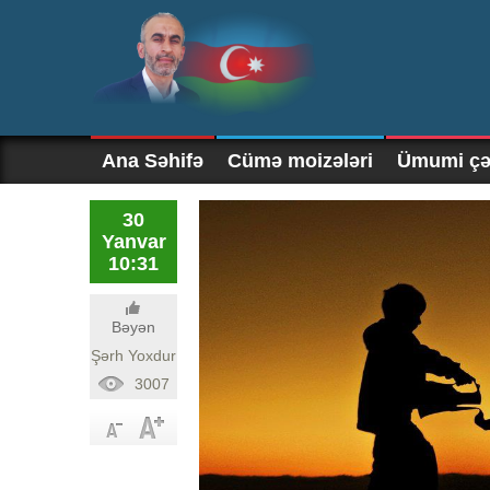
Ana Səhifə
Cümə moizələri
Ümumi çək
30
Yanvar
10:31
Bəyən
Şərh Yoxdur
3007