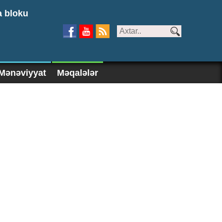
a bloku
Mənəviyyat
Məqalələr