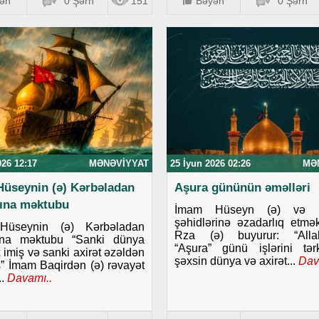
ən
0 Şərh
151
Bəyən
0 Şərh
026 12:17
MƏNƏVIYYAT
25 İyun 2026 02:26
MƏ
üseynin (ə) Kərbəladan
Aşura gününün əməlləri
ına məktubu
İmam Hüseyn (ə) və K
şəhidlərinə əzadarlıq etm
Hüseynin (ə) Kərbəladan
Rza (ə) buyurur: “Allah
ına məktubu “Sanki dünya
“Aşura” günü işlərini tə
 imiş və sanki axirət əzəldən
şəxsin dünya və axirət...
Dav
ş” İmam Baqirdən (ə) rəvayət
.
Davamı..