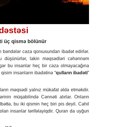
 dəstəsi
ti üç qismə bölünür
n bəndələr cəza qorxusundan ibadət edirlər.
nu düşünürlər, lakin məqsədləri cəhənnəm
gər bu insanlar heç bir cəza olmayacağına
 qisim insanların ibadətinə “
qulların ibadəti
”
ların məqsədi yalnız mükafat əldə etməkdir.
ərinin müqabilində Cənnəti alırlar. Onların
bəttə, bu iki qismin heç biri pis deyil. Cahil
lan insanlar tərifəlayiqdir. Quran da uyğun