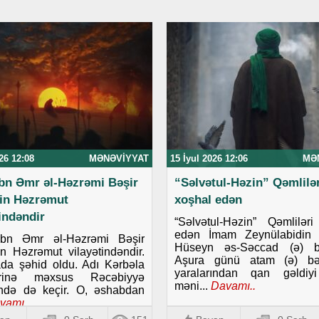
26 12:08
MƏNƏVIYYAT
15 İyul 2026 12:06
MƏ
ibn Əmr əl-Həzrəmi Bəşir
“Səlvətul-Həzin” Qəmlilər
in Həzrəmut
xoşhal edən
tindəndir
“Səlvətul-Həzin” Qəmlilər
edən İmam Zeynülabidin 
ibn Əmr əl-Həzrəmi Bəşir
Hüseyn əs-Səccad (ə) b
 Həzrəmut vilayətindəndir.
Aşura günü atam (ə) bə
da şəhid oldu. Adı Kərbəla
yaralarından qan gəldiy
lərinə məxsus Rəcəbiyyə
məni...
Davamı..
ində də keçir. O, əshabdan
vamı..