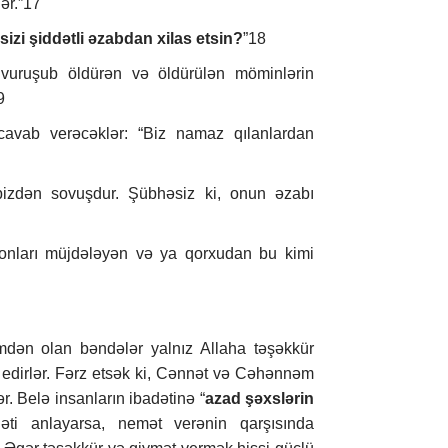
ər.”17
 sizi şiddətli əzabdan xilas etsin?
”18
a vuruşub öldürən və öldürülən möminlərin
9
avab verəcəklər: “Biz namaz qılanlardan
izdən sovuşdur. Şübhəsiz ki, onun əzabı
 onları müjdələyən və ya qorxudan bu kimi
mdən olan bəndələr yalnız Allaha təşəkkür
 edirlər. Fərz etsək ki, Cənnət və Cəhənnəm
r. Belə insanların ibadətinə “
azad şəxslərin
qəti anlayarsa, nemət verənin qarşısında