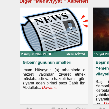
Digər “Mənəviyyat ” Xəbərləri
2 Avqust 2026 21:58
MƏNƏVIYYAT
15 İyul 20
Ərbəin’ gününün əməlləri
Bəşir 
Yəmən
İmam Hüseynin (ə) ərbəinində o
vilayə
həzrəti yaxından ziyarət etmək
müstəhəbdir və o həzrəti həmin gün
Bəşir 
ziyarət edən birinci şəxs Cabir ibn
Yəmənin
Abdullah...
Davamı..
Kərbəla
şəhid
ziyarət
ən...
Da