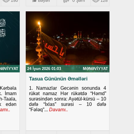
150
Bəyən
0 Şərh
128
NƏVIYYAT
24 İyun 2026 01:03
MƏNƏVIYYAT
Tasua Gününün Əməlləri
ərbəla
1. Namazlar Gecənin sonunda 4
ək. İmam
rükət namaz Hər rükətdə “Həmd”
-Taala,
surəsindən sonra: Ayətül-kürsü – 10
rk edən
dəfə “İxlas” surəsi – 10 dəfə
amı..
“Fələq”...
Davamı..