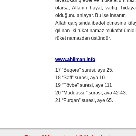
təvazökarlıq edər və mükafat ummaz.
olarsa, Allahın həyat, varlıq, hida
olduğunu anlayar. Bu isə insanın
Allah qarşısında ibadət etməsinə kifa
qılınan iki rükət namaz mükafat ümid
rükət namazdan üstündür.
www.ahliman.info
17 “Bəqərə” surəsi, ayə 25.
18 “Səff” surəsi, ayə 10.
19 “Tövbə” surəsi, ayə 111
20 “Muddəssir” surəsi, ayə 42-43.
21 “Furqan” surəsi, ayə 65.