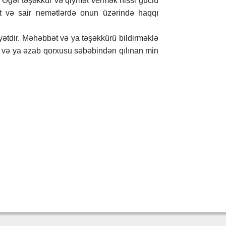
 Əgər təşəkkür və qiymət vermək hissi güclü
yət və sair nemətlərdə onun üzərində haqqı
yətdir. Məhəbbət və ya təşəkkürü bildirməklə
i və ya əzab qorxusu səbəbindən qılınan min