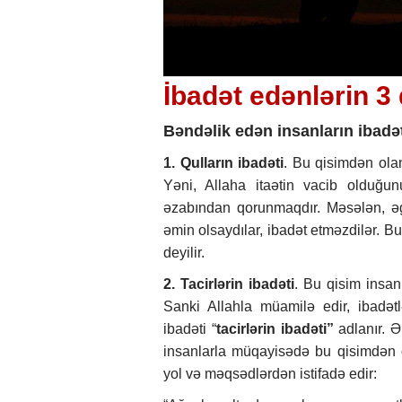
İbadət edənlərin 3
Bəndəlik edən insanların ibadə
1. Qulların ibadəti
. Bu qisimdən ola
Yəni, Allaha itaətin vacib olduğu
əzabından qorunmaqdır. Məsələn, ə
əmin olsaydılar, ibadət etməzdilər. Bu
deyilir.
2. Tacirlərin ibadəti
. Bu qisim insan
Sanki Allahla müamilə edir, ibadətl
ibadəti “
tacirlərin
ibadəti”
adlanır. Əl
insanlarla müqayisədə bu qisimdən o
yol və məqsədlərdən istifadə edir: