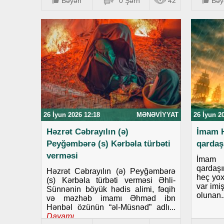
Bəyən
0 Şərh
42
Bəy
26 İyun 2026 12:18
MƏNƏVIYYAT
26 İyun 2
Həzrət Cəbrayılın (ə)
İmam H
Peyğəmbərə (s) Kərbəla türbəti
qardaş
verməsi
İmam 
qardaş
Həzrət Cəbrayılın (ə) Peyğəmbərə
heç yox
(s) Kərbəla türbəti verməsi Əhli-
var imi
Sünnənin böyük hədis alimi, fəqih
olunan..
və məzhəb imamı Əhməd ibn
Hənbəl özünün “əl-Müsnəd” adlı...
Davamı..