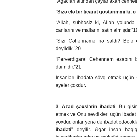
“Ağacları altından çaylar axan cənnətl
“
Sizə elə bir ticarət göstərimmi ki, o
“Allah, şübhəsiz ki, Allah yolund
canlarını və mallarını satın almışdır.”1
“Sizi Cəhənnəmə nə saldı? Belə c
deyildik.”20
“Pərvərdigara! Cəhənnəm əzabını b
daimidir.”21
İnsanları ibadətə sövq etmək üçün
ayələr çoxdur.
3. Azad şəxslərin ibadəti
. Bu qisi
etmək və Onu sevdikləri üçün ibadət
yoxdur, onlar yenə də ibadət edəcəklə
ibadəti
” deyilir. Əgər insan həqi