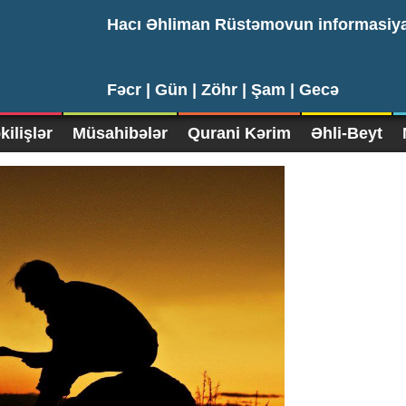
Hacı Əhliman Rüstəmovun informasiy
Fəcr |
Gün |
Zöhr |
Şam |
Gecə
ilişlər
Müsahibələr
Qurani Kərim
Əhli-Beyt