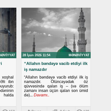
NƏVIYYAT
28 İyun 2026 11:54
MƏNƏVIYYAT
i
“Allahın bəndəyə vacib etdiyi ilk
iş namazdır
i xoşhal
“Allahın bəndəyə vacib etdiyi ilk iş
Əli ibn
namazdır. Ölüncəyədək öz
uyurub:
qüvvəsində qalan iş – (və ölüm
dəninin
zamanı insan üçün qalan son ümid
i halda
də)...
Davamı..