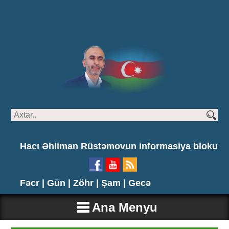
Hacı Əhliman Rüstəmovun informasiya bloku
Fəcr |
Gün |
Zöhr |
Şam |
Gecə
Ana Menyu