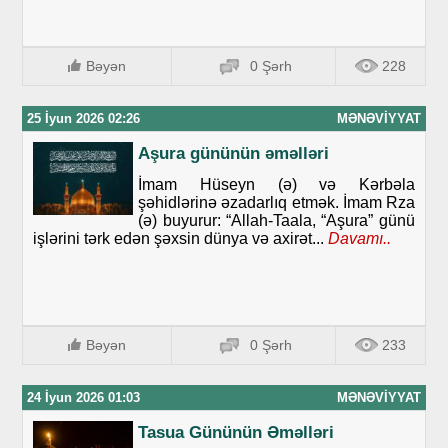
Bəyən
0 Şərh
228
25 İyun 2026 02:26
MƏNƏVIYYAT
Aşura gününün əməlləri
İmam Hüseyn (ə) və Kərbəla
şəhidlərinə əzadarlıq etmək. İmam Rza
(ə) buyurur: “Allah-Taala, “Aşura” günü
işlərini tərk edən şəxsin dünya və axirət...
Davamı..
Bəyən
0 Şərh
233
24 İyun 2026 01:03
MƏNƏVIYYAT
Tasua Gününün Əməlləri