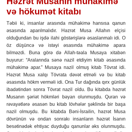
Həzrət Musanın mühakimə
və hökumət kitabı
Təbii ki, insanlar arasında mühakimə hansısa qanun
əsasında aparılmalıdır. Həzrət Musa Allahın elçisi
olduğundan bu işdə ilahi göstərişlərə əsaslanmalı idi. O
öz düşüncə və istəyi əsasında mühakimə apara
bilməzdi. Buna görə də Allah-təala Musaya xitabən
buyurur: “Aralarında sənə nazil etdiyim kitab əsasında
mühakimə apar.” Musaya nazil olmuş kitab Tövrat idi.
Həzrət Musa xalqı Tövrata dəvət etməli və bu kitab
əsasında hökm verməli idi. Ona Tur dağında qırx günlük
ibadətindən sonra Tövrat nazil oldu. Bu kitabda həzrət
Musanın şəriət hökmləri bəyan olunmuşdu. Quran və
rəvayətlərə əsasən bu kitab lövhələr şəklində bir başa
nazil olmuşdu. Bu kitabda Bəni-İsrailin, həzrət Musa
dövrünün və ondan sonrakı insanların həzrət İsanın
besətinədək ehtiyac duyduğu qanunlar əks olunmuşdu.