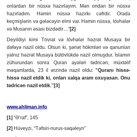
onlardan bir nüsxə hazırlayım. Mən ondan bir nüsxə
hazırladım. Həmin nüsxə hazırkı cəfrdir. Orada
keçmişlərin və gələcəyin elmi var. Həmin nüsxə, lövhələr
və Musanın əsası bizdədir…”
[2]
Deyildiyi kimi Tövrat və lövhələr həzrət Musaya bir
dəfəyə nazil oldu. Olsun ki, şəriət hökmləri və qanunları
yalnız həzrət Musaya bütövlükdə nazil olmuşdur. İslamın
zühurundan sonra Quran ayələri tədricən, müxtəlif
məqamlarda, 23 il ərzində nazil oldu:
“Quranı hissə-
hissə nazil etdik ki, onları xalqa aram oxuyasan. Onu
tədricən nazil etdik.”
[3]
www.ahliman.info
[1]
“Ə’raf”, 145
[2]
Hüveyzi, “Təfsiri-nurus-səqəleyn”