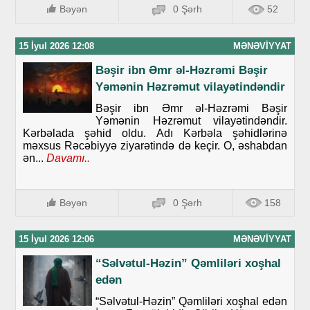
Bəyən
0 Şərh
52
15 İyul 2026 12:08
MƏNƏVIYYAT
Bəşir ibn Əmr əl-Həzrəmi Bəşir
Yəmənin Həzrəmut vilayətindəndir
Bəşir ibn Əmr əl-Həzrəmi Bəşir
Yəmənin Həzrəmut vilayətindəndir.
Kərbəlada şəhid oldu. Adı Kərbəla şəhidlərinə
məxsus Rəcəbiyyə ziyarətində də keçir. O, əshabdan
ən...
Davamı..
Bəyən
0 Şərh
158
15 İyul 2026 12:06
MƏNƏVIYYAT
“Səlvətul-Həzin” Qəmliləri xoşhal
edən
“Səlvətul-Həzin” Qəmliləri xoşhal edən