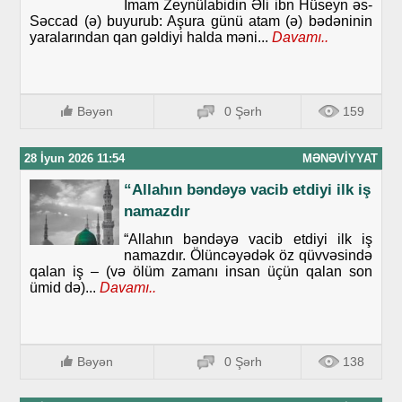
İmam Zeynülabidin Əli ibn Hüseyn əs-
Səccad (ə) buyurub: Aşura günü atam (ə) bədəninin
yaralarından qan gəldiyi halda məni...
Davamı..
Bəyən
0 Şərh
159
28 İyun 2026 11:54
MƏNƏVIYYAT
“Allahın bəndəyə vacib etdiyi ilk iş
namazdır
“Allahın bəndəyə vacib etdiyi ilk iş
namazdır. Ölüncəyədək öz qüvvəsində
qalan iş – (və ölüm zamanı insan üçün qalan son
ümid də)...
Davamı..
Bəyən
0 Şərh
138