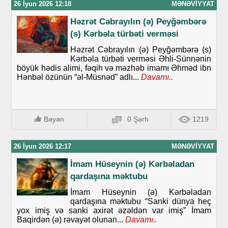
26 İyun 2026 12:18
MƏNƏVIYYAT
Həzrət Cəbrayılın (ə) Peyğəmbərə
(s) Kərbəla türbəti verməsi
Həzrət Cəbrayılın (ə) Peyğəmbərə (s)
Kərbəla türbəti verməsi Əhli-Sünnənin
böyük hədis alimi, fəqih və məzhəb imamı Əhməd ibn
Hənbəl özünün “əl-Müsnəd” adlı...
Davamı..
Bəyən
0 Şərh
1219
26 İyun 2026 12:17
MƏNƏVIYYAT
İmam Hüseynin (ə) Kərbəladan
qardaşına məktubu
İmam Hüseynin (ə) Kərbəladan
qardaşına məktubu “Sanki dünya heç
yox imiş və sanki axirət əzəldən var imiş” İmam
Baqirdən (ə) rəvayət olunan...
Davamı..