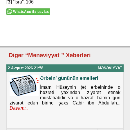
[3]
“İsra”, 106
WhatsApp ilə paylaş
Digər “Mənəviyyat ” Xəbərləri
2 Avqust 2026 21:58
MƏNƏVIYYAT
Ərbəin’ gününün əməlləri
İmam Hüseynin (ə) ərbəinində o
həzrəti yaxından ziyarət etmək
müstəhəbdir və o həzrəti həmin gün
ziyarət edən birinci şəxs Cabir ibn Abdullah...
Davamı..