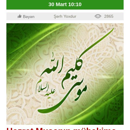
30 Mart 10:10
Şərh Yoxdur
2865
Bəyən