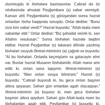
olunmuşdu ki lövhələrə baxmasınlar. Cəbrail də öz
növbəsində əhvalatı Peyğəmbərə (s) xəbər vermişdi.
Karvan əhli Peyğəmbərlə (s) görüşəndən sonra həzrət
onlardan lövhə haqqında soruşdu. Onlar dedilər: “Bunu
sizə kim xəbər verdi?” Həzrət buyurdu: “Allah-təala məni
xəbərdar etdi.” Onlar dedilər: “Biz şəhadət veririk ki, sən
Allahın rəsulusan.” Sonra lövhələri həzrətə təqdim
etdilər. Həzrət Peyğəmbər (s) təbərani dilində yazılmış
lövhələri oxuyub Əmirəl-möminini (ə) çağırdı və buyurdu:
“Al bu lövhələri. Onlarda keçmişlərin və gələcəyin elmi
var. Bunlar həzrət Musanın lövhələridir. Allah mənə əmr
edib ki, onları sənə tapşırım. Əmirəl-möminin (ə)
buyurdu: “Mən onları oxuya bilmirəm.” Həzrət (s)
buyurdu: “Cəbrail buyurub ki, bu gecə onları başının
altına qoyasan. Səhəri gün onlardan agah olacaqsan.”
Əmirəl-möminin (ə) buyurur ki, mən gecə lövhələri
başımın altına qoydum. Səhəri gün Allah-təala məni bu
lövhələrdən agah etdi. Peyğəmbər (s) buyurdu ki,