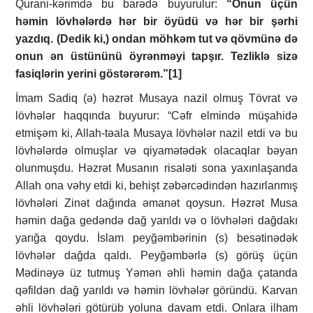
Qurani-kərimdə bu barədə buyurulur:
“Onun üçün
həmin lövhələrdə hər bir öyüdü və hər bir şərhi
yazdıq. (Dedik ki,) ondan möhkəm tut və qövmünə də
onun ən üstününü öyrənməyi tapşır. Tezliklə sizə
fasiqlərin yerini göstərərəm.”
[1]
İmam Sadiq (ə) həzrət Musaya nazil olmuş Tövrat və
lövhələr haqqında buyurur: “Cəfr elmində müşahidə
etmişəm ki, Allah-təala Musaya lövhələr nazil etdi və bu
lövhələrdə olmuşlar və qiyamətədək olacaqlar bəyan
olunmuşdu. Həzrət Musanın risaləti sona yaxınlaşanda
Allah ona vəhy etdi ki, behişt zəbərcədindən hazırlanmış
lövhələri Zinət dağında əmanət qoysun. Həzrət Musa
həmin dağa gedəndə dağ yarıldı və o lövhələri dağdakı
yarığa qoydu. İslam peyğəmbərinin (s) besətinədək
lövhələr dağda qaldı. Peyğəmbərlə (s) görüş üçün
Mədinəyə üz tutmuş Yəmən əhli həmin dağa çatanda
qəfildən dağ yarıldı və həmin lövhələr göründü. Karvan
əhli lövhələri götürüb yoluna davam etdi. Onlara ilham