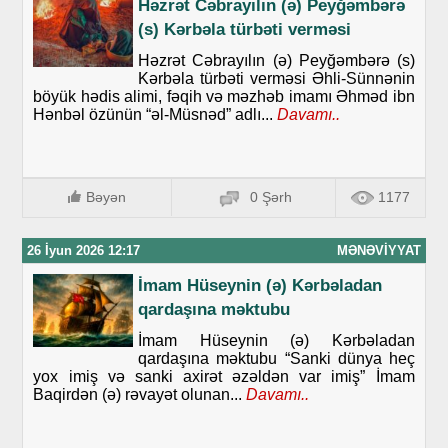
Həzrət Cəbrayılın (ə) Peyğəmbərə
(s) Kərbəla türbəti verməsi
Həzrət Cəbrayılın (ə) Peyğəmbərə (s)
Kərbəla türbəti verməsi Əhli-Sünnənin
böyük hədis alimi, fəqih və məzhəb imamı Əhməd ibn
Hənbəl özünün “əl-Müsnəd” adlı...
Davamı..
Bəyən
0 Şərh
1177
26 İyun 2026 12:17
MƏNƏVIYYAT
İmam Hüseynin (ə) Kərbəladan
qardaşına məktubu
İmam Hüseynin (ə) Kərbəladan
qardaşına məktubu “Sanki dünya heç
yox imiş və sanki axirət əzəldən var imiş” İmam
Baqirdən (ə) rəvayət olunan...
Davamı..