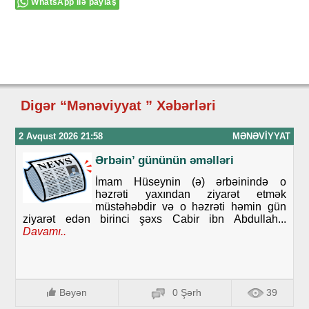
WhatsApp ilə paylaş
Digər “Mənəviyyat ” Xəbərləri
2 Avqust 2026 21:58
MƏNƏVIYYAT
Ərbəin’ gününün əməlləri
İmam Hüseynin (ə) ərbəinində o
həzrəti yaxından ziyarət etmək
müstəhəbdir və o həzrəti həmin gün
ziyarət edən birinci şəxs Cabir ibn Abdullah...
Davamı..
Bəyən
0 Şərh
39