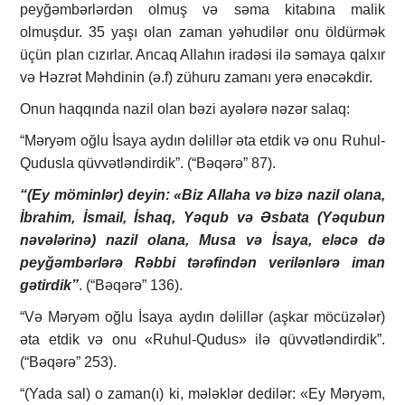
peyğəmbərlərdən olmuş və səma kitabına malik
olmuşdur. 35 yaşı olan zaman yəhudilər onu öldürmək
üçün plan cızırlar. Ancaq Allahın iradəsi ilə səmaya qalxır
və Həzrət Məhdinin (ə.f) zühuru zamanı yerə enəcəkdir.
Onun haqqında nazil olan bəzi ayələrə nəzər salaq:
“Məryəm oğlu İsaya aydın dəlillər əta etdik və onu Ruhul-
Qudusla qüvvətləndirdik”. (“Bəqərə” 87).
“(Ey möminlər) deyin: «Biz Allaha və bizə nazil olana,
İbrahim, İsmail, İshaq, Yəqub və Əsbata (Yəqubun
nəvələrinə) nazil olana, Musa və İsaya, eləcə də
peyğəmbərlərə Rəbbi tərəfindən verilənlərə iman
gətirdik”
. (“Bəqərə” 136).
“Və Məryəm oğlu İsaya aydın dəlillər (aşkar möcüzələr)
əta etdik və onu «Ruhul-Qudus» ilə qüvvətləndirdik”.
(“Bəqərə” 253).
“(Yada sal) o zaman(ı) ki, mələklər dedilər: «Ey Məryəm,