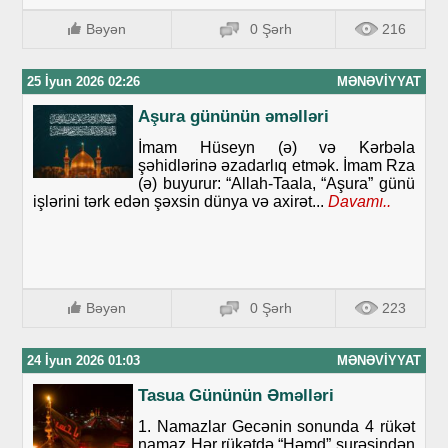
Bəyən
0 Şərh
216
25 İyun 2026 02:26
MƏNƏVIYYAT
Aşura gününün əməlləri
İmam Hüseyn (ə) və Kərbəla
şəhidlərinə əzadarlıq etmək. İmam Rza
(ə) buyurur: “Allah-Taala, “Aşura” günü
işlərini tərk edən şəxsin dünya və axirət...
Davamı..
Bəyən
0 Şərh
223
24 İyun 2026 01:03
MƏNƏVIYYAT
Tasua Gününün Əməlləri
1. Namazlar Gecənin sonunda 4 rükət
namaz Hər rükətdə “Həmd” surəsindən