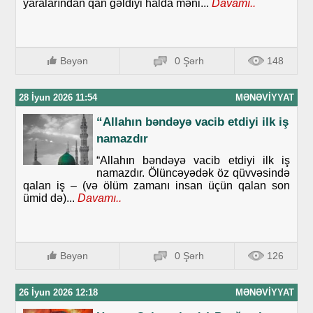
yaralarından qan gəldiyi halda məni...
Davamı..
Bəyən
0 Şərh
148
28 İyun 2026 11:54
MƏNƏVIYYAT
“Allahın bəndəyə vacib etdiyi ilk iş
namazdır
“Allahın bəndəyə vacib etdiyi ilk iş
namazdır. Ölüncəyədək öz qüvvəsində
qalan iş – (və ölüm zamanı insan üçün qalan son
ümid də)...
Davamı..
Bəyən
0 Şərh
126
26 İyun 2026 12:18
MƏNƏVIYYAT