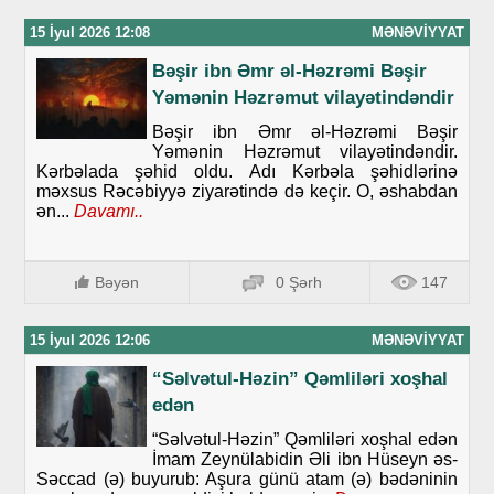
15 İyul 2026 12:08
MƏNƏVIYYAT
Bəşir ibn Əmr əl-Həzrəmi Bəşir
Yəmənin Həzrəmut vilayətindəndir
Bəşir ibn Əmr əl-Həzrəmi Bəşir
Yəmənin Həzrəmut vilayətindəndir.
Kərbəlada şəhid oldu. Adı Kərbəla şəhidlərinə
məxsus Rəcəbiyyə ziyarətində də keçir. O, əshabdan
ən...
Davamı..
Bəyən
0 Şərh
147
15 İyul 2026 12:06
MƏNƏVIYYAT
“Səlvətul-Həzin” Qəmliləri xoşhal
edən
“Səlvətul-Həzin” Qəmliləri xoşhal edən
İmam Zeynülabidin Əli ibn Hüseyn əs-
Səccad (ə) buyurub: Aşura günü atam (ə) bədəninin