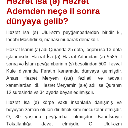
Həzrət İsa (ə) Həzrət
Adəmdən neçə il sonra
dünyaya gəlib?
Həzrət İsa (ə) Ulul-əzm peyğəmbərlərdən biridir ki,
ləqəbi Məsihdir ki, mənası mübarək deməkdir.
Həzrət İsanın (ə) adı Quranda 25 dəfə, ləqəbi isə 13 dəfə
işlənmişdir. Həzrət İsa (ə) Həzrət Adəmdən (ə) 5585 il
sonra və İslam peyğəmbərinin (s) besətindən 500 il əvvəl
Kufə diyarında Fəratın kənarında dünyaya gəlmişdir.
Anası Həzrət Məryəm (s.ə) fəzilətli və təqvalı
xanımlardan idi. Həzrət Məryəmin (s.ə) adı isə Quranın
12 surəsində və 34 ayədə bəyan edilmişdir.
Həzrət İsa (ə) körpə vaxtı insanlarla danışmış və
böyüyən zaman ölüləri diriltmək kimi möcüzələr etmişdir.
O, 30 yaşında peyğəmbər olmuşdur. Bəni-İsrayili
Təkallahlığa dəvət etmişdir. O, Ulul-əzm