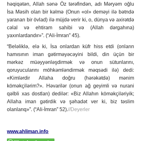
həqiqətən, Allah sənə Öz tərəfindən, adı Məryəm oğlu
İsa Məsih olan bir kəlmə (Onun «ol» deməyi ilə bətndə
yaranan bir övlad) ilə müjdə verir ki, o, dünya və axirətdə
cəlal və ehtiram sahibi və (Allah dərgahına)
yaxınlardandır»”. (“Ali-İmran” 45).
“Beləliklə, elə ki, İsa onlardan küfr hiss etdi (onların
hamısının iman gətirməyəcəyini bildi, din üçün bir
mərkəz müəyyənləşdirmək və onun sütunlarını,
qoruyucularını möhkəmləndirmək məqsədi ilə) dedi:
«Kimlərdir Allaha doğru (hərəkətdə) mənim
köməkçilərim?». Həvarilər (onun ağ geyimli və nurani
qəlbli xas dostları) dedilər: «Biz Allahın köməkçiləriyik;
Allaha iman gətirdik və şəhadət ver ki, biz təslim
olanlarıq»”. (“Ali-İmran” 52).
//Deyerler
www.ahliman.info