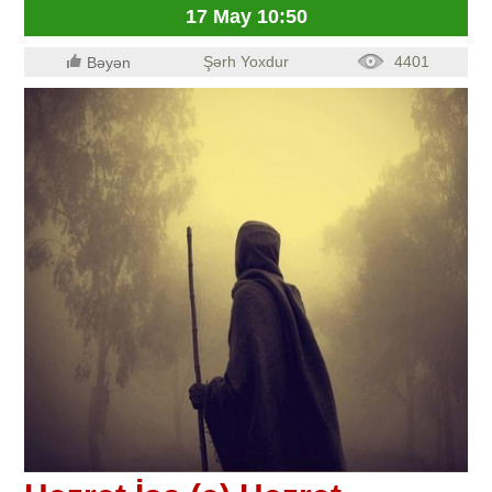
17 May 10:50
Şərh Yoxdur
4401
Bəyən