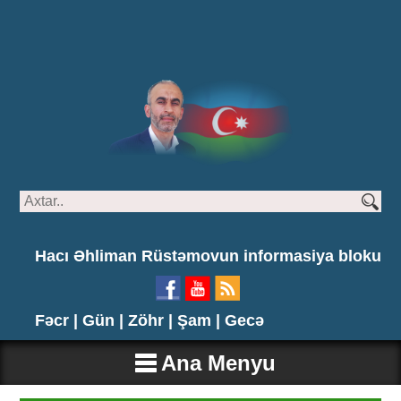
Hacı Əhliman Rüstəmovun informasiya bloku
Fəcr |
Gün |
Zöhr |
Şam |
Gecə
Ana Menyu