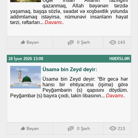
Əgər insan Allahın razılığını
qazanmaq, Allah bəyənən tərzdə
yaşamaq, başqa sözlə, səadət və xoşbəxtlik yolunda
addımlamaq istəyirsə, nümunəvi insanların həyat
tərzi, rəftarları...
Davamı..
Bəyən
0 Şərh
143
18 İyun 2026 13:08
HƏDISLƏR
Üsamə bin Zeyd deyir:
Üsamə bin Zeyd deyir: “Bir gecə hər
hansı bir ehtiyacıma (işimə) görə
Peyğəmbərin (s) qapısını döydüm.
Peyğəmbər (s) bayıra çıxdı, lakin libasının...
Davamı..
Bəyən
0 Şərh
213