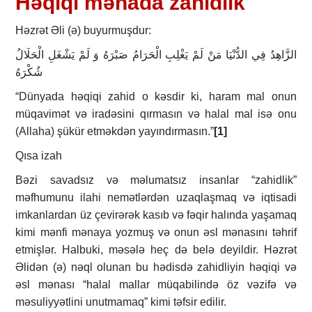
Həqiqi mənada zahidlik
Həzrət Əli (ə) buyurmuşdur:
الزَّاهِدُ فِي الدُّنْيَا مَنْ لَمْ يَغْلِبِ الْحَرَامُ صَبْرَهُ وَ لَمْ يَشْغَلِ الْحَلَالُ
شُكْرَهُ
“Dünyada həqiqi zahid o kəsdir ki, haram mal onun
müqavimət və iradəsini qırmasın və halal mal isə onu
(Allaha) şükür etməkdən yayındırmasın.”
[1]
Qısa izah
Bəzi savadsız və məlumatsız insanlar “zahidlik”
məfhumunu ilahi nemətlərdən uzaqlaşmaq və iqtisadi
imkanlardan üz çevirərək kasıb və fəqir halında yaşamaq
kimi mənfi mənaya yozmuş və onun əsl mənasını təhrif
etmişlər. Halbuki, məsələ heç də belə deyildir. Həzrət
Əlidən (ə) nəql olunan bu hədisdə zahidliyin həqiqi və
əsl mənası “halal mallar müqabilində öz vəzifə və
məsuliyyətlini unutmamaq” kimi təfsir edilir.