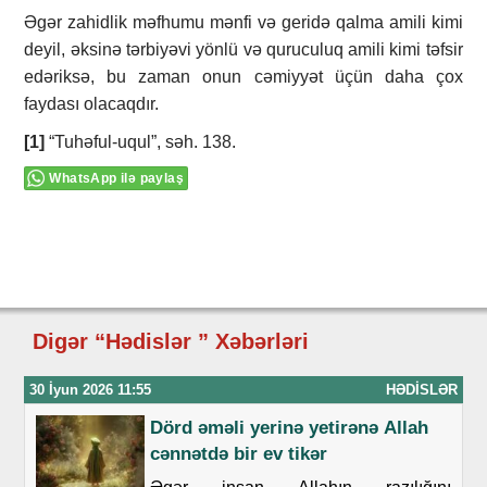
Əgər zahidlik məfhumu mənfi və geridə qalma amili kimi
deyil, əksinə tərbiyəvi yönlü və quruculuq amili kimi təfsir
edəriksə, bu zaman onun cəmiyyət üçün daha çox
faydası olacaqdır.
[1]
“Tuhəful-uqul”, səh. 138.
WhatsApp ilə paylaş
Digər “Hədislər ” Xəbərləri
30 İyun 2026 11:55
HƏDISLƏR
Dörd әmәli yеrinә yеtirәnə Аllаh
cәnnәtdә bir еv tikәr