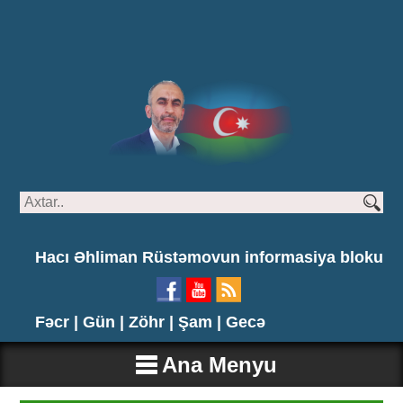
Hacı Əhliman Rüstəmovun informasiya bloku
Fəcr |
Gün |
Zöhr |
Şam |
Gecə
Ana Menyu