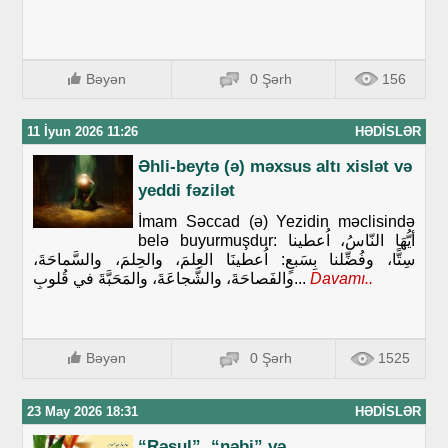
Bəyən
0 Şərh
156
11 İyun 2026 11:26
HƏDISLƏR
Əhli-beytə (ə) məxsus altı xislət və
yeddi fəzilət
İmam Səccad (ə) Yezidin məclisində
belə buyurmuşdur: أيُّهَا النّاسُ، اُعطينا
سِتًّا، وفُضِّلنا بِسَبعٍ: اُعطينَا العِلمَ، والحِلمَ، والسَّماحَةَ،
والفَصاحَةَ، والشَّجاعَةَ، والمَحَبَّةَ في قُلوبِ...
Davamı..
Bəyən
0 Şərh
1525
23 May 2026 18:31
HƏDISLƏR
“Rəsul”, “nəbi” və