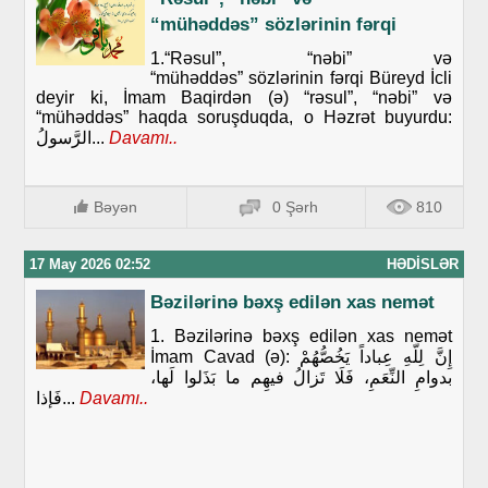
“mühəddəs” sözlərinin fərqi
1.“Rəsul”, “nəbi” və
“mühəddəs” sözlərinin fərqi Büreyd İcli
deyir ki, İmam Baqirdən (ə) “rəsul”, “nəbi” və
“mühəddəs” haqda soruşduqda, o Həzrət buyurdu:
الرَّسولُ...
Davamı..
Bəyən
0 Şərh
810
17 May 2026 02:52
HƏDISLƏR
Bəzilərinə bəxş edilən xas nemət
1. Bəzilərinə bəxş edilən xas nemət
İmam Cavad (ə): إِنَّ لِلّهِ عِباداً يَخُصُّهُمْ
بدوامِ النِّعَمِ، فَلَا تَزالُ فيهِم ما بَذَلوا لَها،
فَإذا...
Davamı..