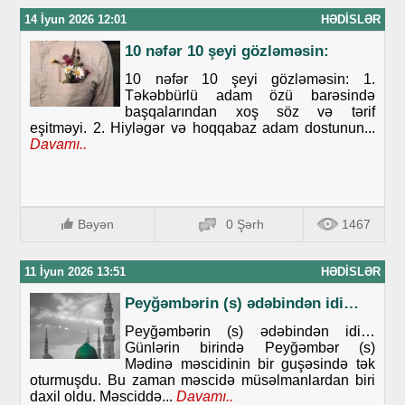
14 İyun 2026 12:01
HƏDISLƏR
10 nəfər 10 şeyi gözləməsin:
10 nəfər 10 şeyi gözləməsin: 1.
Təkəbbürlü adam özü barəsində
başqalarından xoş söz və tərif
eşitməyi. 2. Hiyləgər və hoqqabaz adam dostunun...
Davamı..
Bəyən
0 Şərh
1467
11 İyun 2026 13:51
HƏDISLƏR
Peyğəmbərin (s) ədəbindən idi…
Peyğəmbərin (s) ədəbindən idi…
Günlərin birində Peyğəmbər (s)
Mədinə məscidinin bir guşəsində tək
oturmuşdu. Bu zaman məscidə müsəlmanlardan biri
daxil oldu. Məsciddə...
Davamı..