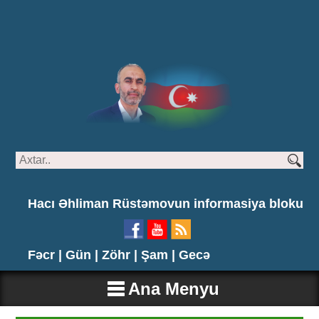
Hacı Əhliman Rüstəmovun informasiya bloku
Fəcr |
Gün |
Zöhr |
Şam |
Gecə
Ana Menyu