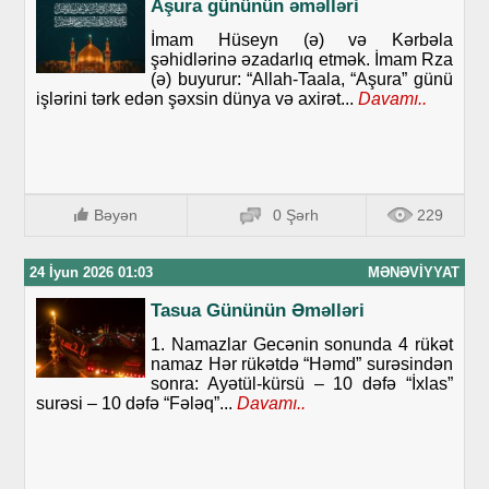
Aşura gününün əməlləri
İmam Hüseyn (ə) və Kərbəla
şəhidlərinə əzadarlıq etmək. İmam Rza
(ə) buyurur: “Allah-Taala, “Aşura” günü
işlərini tərk edən şəxsin dünya və axirət...
Davamı..
Bəyən
0 Şərh
229
24 İyun 2026 01:03
MƏNƏVIYYAT
Tasua Gününün Əməlləri
1. Namazlar Gecənin sonunda 4 rükət
namaz Hər rükətdə “Həmd” surəsindən
sonra: Ayətül-kürsü – 10 dəfə “İxlas”
surəsi – 10 dəfə “Fələq”...
Davamı..