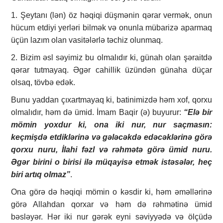
1. Şeytanı (lən) öz həqiqi düşmənin qərar vermək, onun
hücum etdiyi yerləri bilmək və onunla mübarizə aparmaq
üçün lazım olan vasitələrlə təchiz olunmaq.
2. Bizim əsl səyimiz bu olmalıdır ki, günah olan şəraitdə
qərar tutmayaq. Əgər cahillik üzündən günaha düçar
olsaq, tövbə edək.
Bunu yaddan çıxartmayaq ki, batinimizdə həm xof, qorxu
olmalıdır, həm də ümid. İmam Baqir (ə) buyurur:
“Elə bir
mömin yoxdur ki, ona iki nur, nur saçmasın:
keçmişdə etdiklərinə və gələcəkdə edəcəklərinə görə
qorxu nuru, İlahi fəzl və rəhmətə görə ümid nuru.
Əgər birini o birisi ilə müqayisə etmək istəsələr, heç
biri artıq olmaz”
.
Ona görə də həqiqi mömin o kəsdir ki, həm əməllərinə
görə Allahdan qorxar və həm də rəhmətinə ümid
bəsləyər. Hər iki nur gərək eyni səviyyədə və ölçüdə