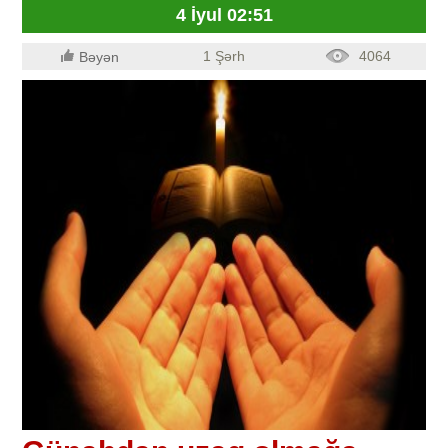
4 İyul 02:51
1 Şərh
4064
Bəyən