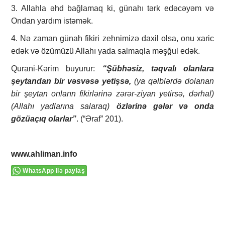
3. Allahla əhd bağlamaq ki, günahı tərk edəcəyəm və
Ondan yardım istəmək.
4. Nə zaman günah fikiri zehnimizə daxil olsa, onu xaric
edək və özümüzü Allahı yada salmaqla məşğul edək.
Qurani-Kərim buyurur:
“Şübhəsiz, təqvalı olanlara
şeytandan bir vəsvəsə yetişsə,
(ya qəlblərdə dolanan
bir şeytan onların fikirlərinə zərər-ziyan yetirsə, dərhal)
(Allahı yadlarına salaraq)
özlərinə gələr və onda
gözüaçıq olarlar”
. (“Əraf” 201).
www.ahliman.info
WhatsApp ilə paylaş