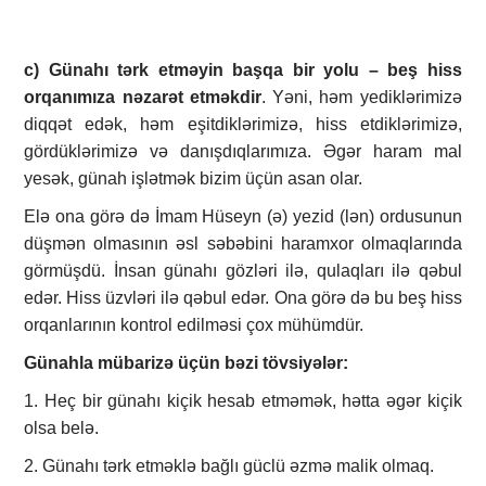
c) Günahı tərk etməyin başqa bir yolu – beş hiss
orqanımıza nəzarət etməkdir
. Yəni, həm yediklərimizə
diqqət edək, həm eşitdiklərimizə, hiss etdiklərimizə,
gördüklərimizə və danışdıqlarımıza. Əgər haram mal
yesək, günah işlətmək bizim üçün asan olar.
Elə ona görə də İmam Hüseyn (ə) yezid (lən) ordusunun
düşmən olmasının əsl səbəbini haramxor olmaqlarında
görmüşdü. İnsan günahı gözləri ilə, qulaqları ilə qəbul
edər. Hiss üzvləri ilə qəbul edər. Ona görə də bu beş hiss
orqanlarının kontrol edilməsi çox mühümdür.
Günahla mübarizə üçün bəzi tövsiyələr:
1. Heç bir günahı kiçik hesab etməmək, hətta əgər kiçik
olsa belə.
2. Günahı tərk etməklə bağlı güclü əzmə malik olmaq.