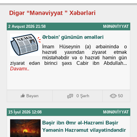
Digər “Mənəviyyat ” Xəbərləri
2 Avqust 2026 21:58
MƏNƏVIYYAT
Ərbəin’ gününün əməlləri
İmam Hüseynin (ə) ərbəinində o
həzrəti yaxından ziyarət etmək
müstəhəbdir və o həzrəti həmin gün
ziyarət edən birinci şəxs Cabir ibn Abdullah...
Davamı..
Bəyən
0 Şərh
50
15 İyul 2026 12:08
MƏNƏVIYYAT
Bəşir ibn Əmr əl-Həzrəmi Bəşir
Yəmənin Həzrəmut vilayətindəndir