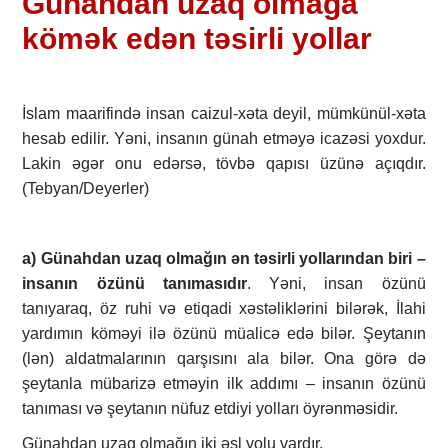
Günahdan uzaq olmağa
kömək edən təsirli yollar
İslam maarifində insan caizul-xəta deyil, mümkünül-xəta
hesab edilir. Yəni, insanın günah etməyə icazəsi yoxdur.
Lakin əgər onu edərsə, tövbə qapısı üzünə açıqdır.
(Tebyan/Deyerler)
a) Günahdan uzaq olmağın ən təsirli yollarından biri –
insanın özünü tanımasıdır
. Yəni, insan özünü
tanıyaraq, öz ruhi və etiqadi xəstəliklərini bilərək, İlahi
yardımın köməyi ilə özünü müalicə edə bilər. Şeytanın
(lən) aldatmalarının qarşısını ala bilər. Ona görə də
şeytanla mübarizə etməyin ilk addımı – insanın özünü
tanıması və şeytanın nüfuz etdiyi yolları öyrənməsidir.
Günahdan uzaq olmağın iki əsl yolu vardır.