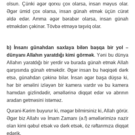
olsun. Çünki əgər qorxu çox olarsa, insan məyus olar.
Əgər ümid çox olarsa, insan günah etmək üçün cürət
əldə edər. Amma əgər bərabər olarsa, insan günah
etməkdən çəkinər. Tövbə etməyə təşviq olar.
b) İnsanı günahdan saxlaya bilən başqa bir yol –
dünyanı Allahın yaratdığı kimi görmək
. Yəni bu dünya
Allahın yaratdığı bir yerdir və burada günah etmək Allah
qarşısında günah etməkdir. Əgər insan bu həqiqəti dərk
etsə, günahdan çəkinə bilər. İnsan əgər başa düşsə ki,
hər bir əməlini izləyən bir kamera vardır və bu kamera
hamıdan gizlindədir, əməllərinə diqqət edər və abrının
aradan getməsini istəməz.
Qurani-Kərim buyurur ki, məgər bilmirsiniz ki, Allah görür.
Əgər biz Allahı və İmam Zamanı (ə.f) əməllərimizə nazir
olan kimi qəbul etsək və dərk etsək, öz rəftarımıza diqqət
edərik.