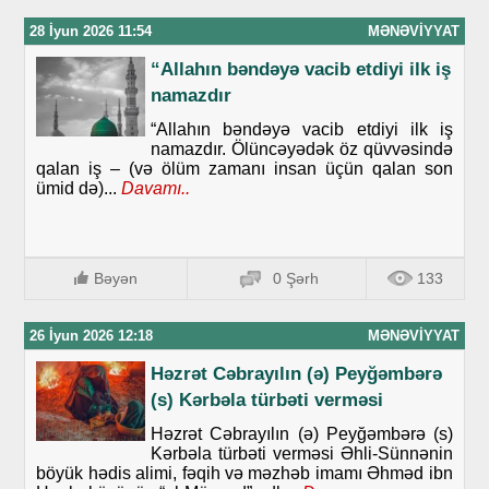
28 İyun 2026 11:54
MƏNƏVIYYAT
“Allahın bəndəyə vacib etdiyi ilk iş
namazdır
“Allahın bəndəyə vacib etdiyi ilk iş
namazdır. Ölüncəyədək öz qüvvəsində
qalan iş – (və ölüm zamanı insan üçün qalan son
ümid də)...
Davamı..
Bəyən
0 Şərh
133
26 İyun 2026 12:18
MƏNƏVIYYAT
Həzrət Cəbrayılın (ə) Peyğəmbərə
(s) Kərbəla türbəti verməsi
Həzrət Cəbrayılın (ə) Peyğəmbərə (s)
Kərbəla türbəti verməsi Əhli-Sünnənin
böyük hədis alimi, fəqih və məzhəb imamı Əhməd ibn