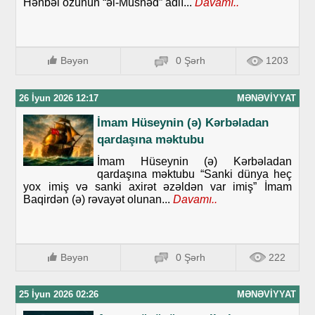
Hənbəl özünün “əl-Müsnəd” adlı...
Davamı..
Bəyən
0 Şərh
1203
26 İyun 2026 12:17
MƏNƏVIYYAT
İmam Hüseynin (ə) Kərbəladan
qardaşına məktubu
İmam Hüseynin (ə) Kərbəladan
qardaşına məktubu “Sanki dünya heç
yox imiş və sanki axirət əzəldən var imiş” İmam
Baqirdən (ə) rəvayət olunan...
Davamı..
Bəyən
0 Şərh
222
25 İyun 2026 02:26
MƏNƏVIYYAT