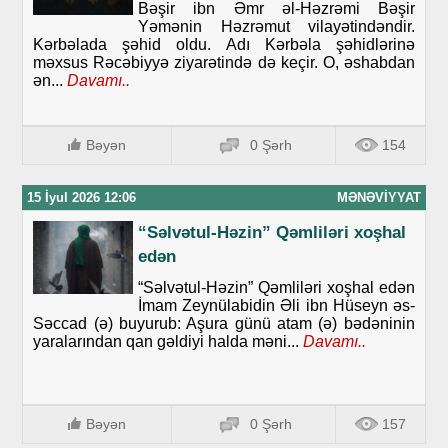
Bəşir ibn Əmr əl-Həzrəmi Bəşir
Yəmənin Həzrəmut vilayətindəndir.
Kərbəlada şəhid oldu. Adı Kərbəla şəhidlərinə
məxsus Rəcəbiyyə ziyarətində də keçir. O, əshabdan
ən...
Davamı..
Bəyən
0 Şərh
154
15 İyul 2026 12:06
MƏNƏVIYYAT
“Səlvətul-Həzin” Qəmliləri xoşhal
edən
“Səlvətul-Həzin” Qəmliləri xoşhal edən
İmam Zeynülabidin Əli ibn Hüseyn əs-
Səccad (ə) buyurub: Aşura günü atam (ə) bədəninin
yaralarından qan gəldiyi halda məni...
Davamı..
Bəyən
0 Şərh
157