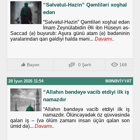
“Səlvətul-Həzin” Qəmliləri xoşhal
edən
“Səlvətul-Həzin” Qəmliləri xoşhal edən
İmam Zeynülabidin Əli ibn Hüseyn əs-
Səccad (ə) buyurub: Aşura günü atam (ə) bədəninin
yaralarından qan gəldiyi halda məni...
Davamı..
Bəyən
0 Şərh
168
28 İyun 2026 11:54
MƏNƏVIYYAT
“Allahın bəndəyə vacib etdiyi ilk iş
namazdır
“Allahın bəndəyə vacib etdiyi ilk iş
namazdır. Ölüncəyədək öz qüvvəsində
qalan iş – (və ölüm zamanı insan üçün qalan son
ümid də)...
Davamı..