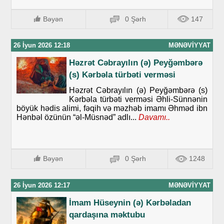
Bəyən
0 Şərh
147
26 İyun 2026 12:18
MƏNƏVIYYAT
Həzrət Cəbrayılın (ə) Peyğəmbərə
(s) Kərbəla türbəti verməsi
Həzrət Cəbrayılın (ə) Peyğəmbərə (s)
Kərbəla türbəti verməsi Əhli-Sünnənin
böyük hədis alimi, fəqih və məzhəb imamı Əhməd ibn
Hənbəl özünün “əl-Müsnəd” adlı...
Davamı..
Bəyən
0 Şərh
1248
26 İyun 2026 12:17
MƏNƏVIYYAT
İmam Hüseynin (ə) Kərbəladan
qardaşına məktubu