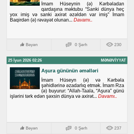
İmam Hüseynin (ə) Kərbəladan
qardaşına məktubu “Sanki dünya heç
yox imiş və sanki axirət əzəldən var imiş” İmam
Baqirdən (ə) rəvayət olunan...
Davamı..
Bəyən
0 Şərh
230
25 İyun 2026 02:26
MƏNƏVIYYAT
Aşura gününün əməlləri
İmam Hüseyn (ə) və Kərbəla
şəhidlərinə əzadarlıq etmək. İmam Rza
(ə) buyurur: “Allah-Taala, “Aşura” günü
işlərini tərk edən şəxsin dünya və axirət...
Davamı..
Bəyən
0 Şərh
237