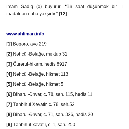
İmam Sadiq (ə) buyurur: “Bir saat düşünmək bir il
ibadətdən daha yaxşıdır.”
[12]
www.ahliman.info
[1]
Bəqərə, ayə 219
[2]
Nəhcül-Bəlağə, məktub 31
[3]
Ğurərul-hikəm, hədis 8917
[4]
Nəhcül-Bəlağə, hikmət 113
[5]
Nəhcül-Bəlağə, hikmət 5
[6]
Biharul-Ənvar, c. 78, səh. 115, hədis 11
[7]
Tənbihul Xəvatir, c. 78, səh.52
[8]
Biharul-Ənvar, c. 71, səh. 326, hədis 20
[9]
Tənbihul-xəvatir, c. 1, səh. 250