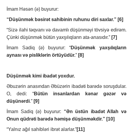
İmam Həsən (ə) buyurur:
“Düşünmək bəsirət sahibinin ruhunu diri saxlar.”
[6]
“Sizə ilahi təqvanı və davamlı düşünməyi tövsiyə edirəm.
Çünki düşünmək bütün yaxşılıqların ata-anasıdır.”
[7]
İmam Sadiq (ə) buyurur: “
Düşünmək yaxşılıqların
aynası və pisliklərin örtüyüdür.
”
[8]
Düşünmək kimi ibadət yoxdur.
Əbuzərin anasından Əbüzərin ibadəti barədə soruşdular.
O, dedi: “
Bütün insanlardan kənar gəzər və
düşünərdi
.”
[9]
İmam Sadiq (ə) buyurur:
“Ən üstün ibadət Allah və
Onun qüdrəti barədə həmişə düşünməkdir.”
[10]
“Yalnız ağıl sahibləri ibrət alarlar.”
[11]