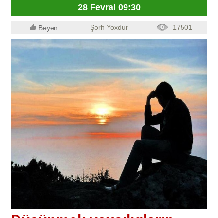
28 Fevral 09:30
Şərh Yoxdur
17501
Bəyən