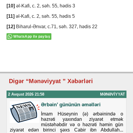
[10]
əl-Kafi, c. 2, səh. 55, hədis 3
[11]
əl-Kafi, c. 2, səh. 55, hədis 5
[12]
Biharul-Ənvar, c.71, səh. 327, hədis 22
WhatsApp ilə paylaş
Digər “Mənəviyyat ” Xəbərləri
2 Avqust 2026 21:58
MƏNƏVIYYAT
Ərbəin’ gününün əməlləri
İmam Hüseynin (ə) ərbəinində o
həzrəti yaxından ziyarət etmək
müstəhəbdir və o həzrəti həmin gün
ziyarət edən birinci şəxs Cabir ibn Abdullah...