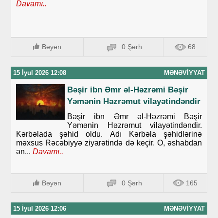
Davamı..
Bəyən
0 Şərh
68
15 İyul 2026 12:08
MƏNƏVIYYAT
Bəşir ibn Əmr əl-Həzrəmi Bəşir
Yəmənin Həzrəmut vilayətindəndir
Bəşir ibn Əmr əl-Həzrəmi Bəşir
Yəmənin Həzrəmut vilayətindəndir.
Kərbəlada şəhid oldu. Adı Kərbəla şəhidlərinə
məxsus Rəcəbiyyə ziyarətində də keçir. O, əshabdan
ən...
Davamı..
Bəyən
0 Şərh
165
15 İyul 2026 12:06
MƏNƏVIYYAT