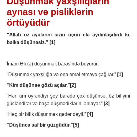
Düşünmək yaxşılıqların
aynası və pisliklərin
örtüyüdür
“Allah öz ayələrini sizin üçün elə aydınlaşdırdı ki,
bəlkə düşünəsiz.”
[1]
İmam Əli (ə) düşünmək barəsində buyurur:
“Düşünmək yaxşılığa və ona əməl etməyə çağırar.”
[1]
“Kim düşünsə gözü açılar.”
[2]
“Hər kim öyrəndiyi şey barədə çox düşünsə, öz biliyini
gücləndirər və başa düşmədiklərini anlayar.”
[3]
“Heç bir bilik düşünmək qədər deyil.”
[4]
“Düşüncə saf bir güzgüdür.”
[5]