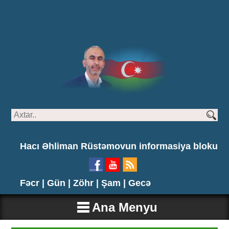
Hacı Əhliman Rüstəmovun informasiya bloku
Fəcr |
Gün |
Zöhr |
Şam |
Gecə
Ana Menyu