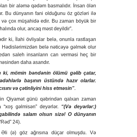
olan bir aləmə qədəm basmalıdır. İnsan ölən
r. Bu dünyanın fani olduğunu öz gözləri ilə
z və çox müşahidə edir. Bu zaman böyük bir
halında olur, ancaq məst deyildir”.
ir ki, İlahi övliyalar belə, onunla rastlaşan
r. Hədislərimizdən belə nəticəyə gəlmək olur
edən saleh insanların can verməsi heç bir
rməsindən daha asandır.
 ki, mömin bəndənin ölümü gəlib çatar,
dəhlərlə başının üstündə hazır olarlar.
ısını və çətinliyini hiss etməsin”
.
min Qiyamət günü qəbrindən qalxan zaman
ra “xoş gəlmisən” deyərlər.
“(Və deyərlər:)
abilində salam olsun sizə! O dünyanın
(“Rəd” 24).
Əli (ə) göz ağrısına düçar olmuşdu. Və