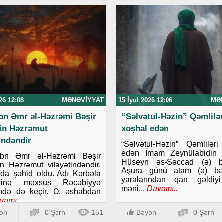
26 12:08
MƏNƏVIYYAT
15 İyul 2026 12:06
MƏ
ibn Əmr əl-Həzrəmi Bəşir
“Səlvətul-Həzin” Qəmlilər
in Həzrəmut
xoşhal edən
tindəndir
“Səlvətul-Həzin” Qəmlilər
edən İmam Zeynülabidin 
ibn Əmr əl-Həzrəmi Bəşir
Hüseyn əs-Səccad (ə) b
 Həzrəmut vilayətindəndir.
Aşura günü atam (ə) bə
da şəhid oldu. Adı Kərbəla
yaralarından qan gəldiy
lərinə məxsus Rəcəbiyyə
məni...
Davamı..
ində də keçir. O, əshabdan
vamı..
ən
0 Şərh
151
Bəyən
0 Şərh