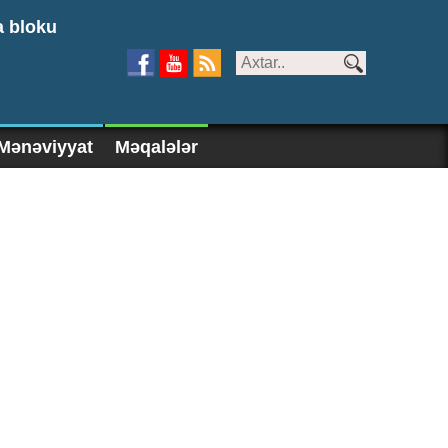
a bloku
Mənəviyyat
Məqalələr