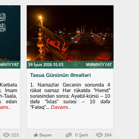
NƏVIYYAT
24 İyun 2026 01:03
MƏNƏVIYYAT
Tasua Gününün Əməlləri
ərbəla
1. Namazlar Gecənin sonunda 4
ək. İmam
rükət namaz Hər rükətdə “Həmd”
-Taala,
surəsindən sonra: Ayətül-kürsü – 10
rk edən
dəfə “İxlas” surəsi – 10 dəfə
amı..
“Fələq”...
Davamı..
223
Bəyən
0 Şərh
264