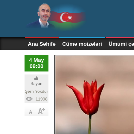
Ana Səhifə
Cümə moizələri
Ümumi çək
4 May
09:00
Bəyən
Şərh Yoxdur
11998