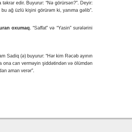
a təkrar edir. Buyurur: “Nə görürsən?”. Deyir:
 bu ağ üzlü kişini görürəm ki, yanıma gəlib”.
Quran oxumaq
. “Saffat” və “Yasin” surələrini
am Sadiq (ə) buyurur: “Hər kim Rəcəb ayının
əala ona can verməyin şiddətindən və ölümdən
dan aman verər”.