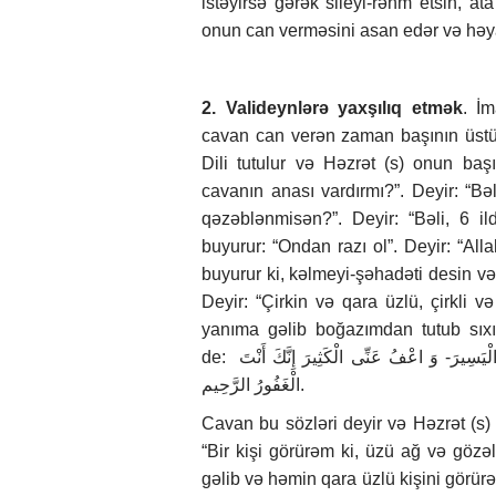
istəyirsə gərək sileyi-rəhm etsin, a
onun can verməsini asan edər və həy
2. Valideynlərə yaxşılıq etmək
. İ
cavan can verən zaman başının üstünə 
Dili tutulur və Həzrət (s) onun ba
cavanın anası vardırmı?”. Deyir: “B
qəzəblənmisən?”. Deyir: “Bəli, 6 il
buyurur: “Ondan razı ol”. Deyir: “Al
buyurur ki, kəlmeyi-şəhadəti desin və 
Deyir: “Çirkin və qara üzlü, çirkli v
yanıma gəlib boğazımdan tutub sıxı
de: یَا مَنْ یَقْبَلُ الْیَسِیرَ وَ یَعْفُو عَنِ الْكَثِیرِ اقْبَلْ مِنِّی الْیَسِیرَ- وَ اعْفُ عَنِّی الْكَثِیرَ إِنَّكَ أَنْتَ
الْغَفُورُ الرَّحِیم.
Cavan bu sözləri deyir və Həzrət (s)
“Bir kişi görürəm ki, üzü ağ və gözəl
gəlib və həmin qara üzlü kişini görürə