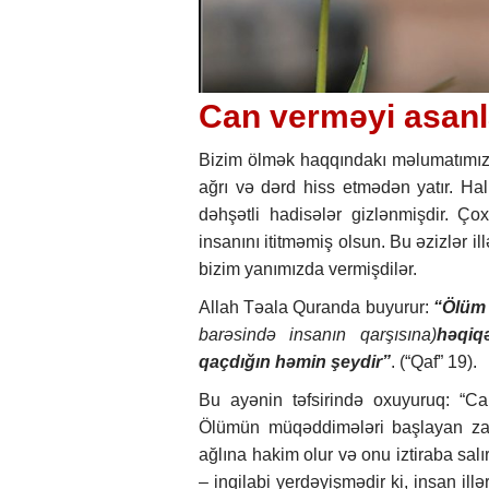
Can verməyi asanl
Bizim ölmək haqqındakı məlumatımız 
ağrı və dərd hiss etmədən yatır. Halb
dəhşətli hadisələr gizlənmişdir. Ç
insanını ititməmiş olsun. Bu əzizlər i
bizim yanımızda vermişdilər.
Allah Təala Quranda buyurur:
“Ölüm 
barəsində insanın qarşısına)
həqiq
qaçdığın həmin şeydir”
. (“Qaf” 19).
Bu ayənin təfsirində oxuyuruq: “Ca
Ölümün müqəddimələri başlayan zam
ağlına hakim olur və onu iztiraba salı
– inqilabi yerdəyişmədir ki, insan ill