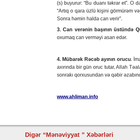
(s) buyurur: “Bu duanı təkrar et”. O d
“Artıq o qara üzlü kişini görmürəm və
Sonra həmin halda can verir”.
3. Can verənin başının üstündə 
oxumaq can verməyi asan edər.
4. Mübarək Rəcəb ayının orucu
. İm
axırında bir gün oruc tutar, Allah T
sonrakı qorxusundan və qəbir əzabın
www.ahliman.info
Digər “Mənəviyyat ” Xəbərləri