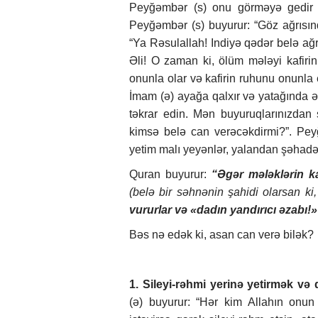
Peyğəmbər (s) onu görməyə gedir v
Peyğəmbər (s) buyurur: “Göz ağrısınd
“Ya Rəsulallah! Indiyə qədər belə a
Əli! O zaman ki, ölüm mələyi kafiri
onunla olar və kafirin ruhunu onunla 
İmam (ə) ayağa qalxır və yatağında əy
təkrar edin. Mən buyuruqlarınızdan
kimsə belə can verəcəkdirmi?”. Peyğ
yetim malı yeyənlər, yalandan şəhadət
Quran buyurur:
“Əgər mələklərin ka
(belə bir səhnənin şahidi olarsan ki
vururlar və «dadın yandırıcı əzabı!» 
Bəs nə edək ki, asan can verə bilək?
1. Sileyi-rəhmi yerinə yetirmək v
(ə) buyurur: “Hər kim Allahın onun 