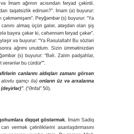
ə İmam ağrının acısından fəryad çəkirdi.
an taqətsizlik edirsən?”. İmam (ə) buyurur:
ğrı çəkməmişəm”. Peyğəmbər (s) buyurur: “Ya
n canını almaq üçün gələr, atəşdən olan şiş
elə bayıra çəkər ki, cəhənnəm fəryad çəkər”.
ləşir və buyurur: “Ya Rəsulallah! Bu sözləri
 sonra ağrımı unutdum. Sizin ümmətinizdən
əmbər (s) buyurur: “Bəli. Zalım padşahlar,
 verənlər bu cürdür””.
firlərin canlarını aldıqları zamanı görsən
, alovlu qamçı ilə)
onların üz və arxalarına
(deyirlər)”
. (“Ənfal” 50).
ə qohumlara diqqət göstərmək
. İmam Sadiq
can vermək çətinliklərini asanlaşdırmasını