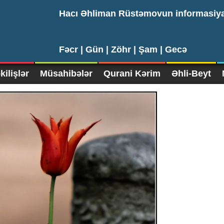
Hacı Əhliman Rüstəmovun informasiy
Fəcr |
Gün |
Zöhr |
Şam |
Gecə
ilişlər
Müsahibələr
Qurani Kərim
Əhli-Beyt