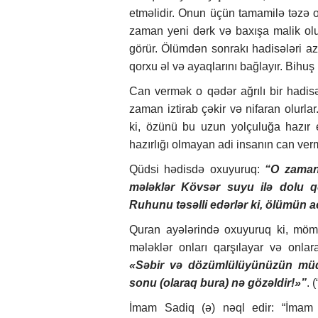
etməlidir. Onun üçün tamamilə təzə 
zaman yeni dərk və baxışa malik olu
görür. Ölümdən sonrakı hadisələri a
qorxu əl və ayaqlarını bağlayır. Bihuş 
Can vermək o qədər ağrılı bir hadisəd
zaman iztirab çəkir və nifaran olurla
ki, özünü bu uzun yolçuluğa hazır 
hazırlığı olmayan adi insanın can ve
Qüdsi hədisdə oxuyuruq:
“O zaman
mələklər Kövsər suyu ilə dolu qə
Ruhunu təsəlli edərlər ki, ölümün ac
Quran ayələrində oxuyuruq ki, mö
mələklər onları qarşılayar və onla
«Səbir və dözümlülüyünüzün müq
sonu (olaraq bura) nə gözəldir!»”
. 
İmam Sadiq (ə) nəql edir: “İmam 