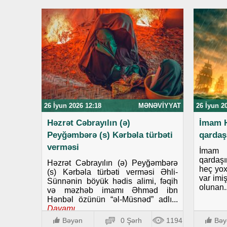
26 İyun 2026 12:18
MƏNƏVIYYAT
26 İyun 2
Həzrət Cəbrayılın (ə)
İmam H
Peyğəmbərə (s) Kərbəla türbəti
qardaş
verməsi
İmam 
qardaş
Həzrət Cəbrayılın (ə) Peyğəmbərə
heç yox
(s) Kərbəla türbəti verməsi Əhli-
var imi
Sünnənin böyük hədis alimi, fəqih
olunan..
və məzhəb imamı Əhməd ibn
Hənbəl özünün “əl-Müsnəd” adlı...
Davamı..
Bəyən
0 Şərh
1194
Bəy