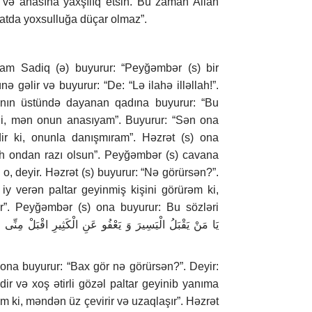
ta və anasına yaxşılıq etsin. Bu zaman Allah
atda yoxsulluğa düçar olmaz”.
mam Sadiq (ə) buyurur: “Peyğəmbər (s) bir
gəlir və buyurur: “De: “Lə ilahə illəllah!”.
şının üstündə dayanan qadına buyurur: “Bu
əli, mən onun anasıyam”. Buyurur: “Sən ona
dir ki, onunla danışmıram”. Həzrət (s) ona
lah ondan razı olsun”. Peyğəmbər (s) cavana
o, deyir. Həzrət (s) buyurur: “Nə görürsən?”.
ə iy verən paltar geyinmiş kişini görürəm ki,
r”. Peyğəmbər (s) ona buyurur: Bu sözləri
 ona buyurur: “Bax gör nə görürsən?”. Deyir:
dir və xoş ətirli gözəl paltar geyinib yanıma
m ki, məndən üz çevirir və uzaqlaşır”. Həzrət