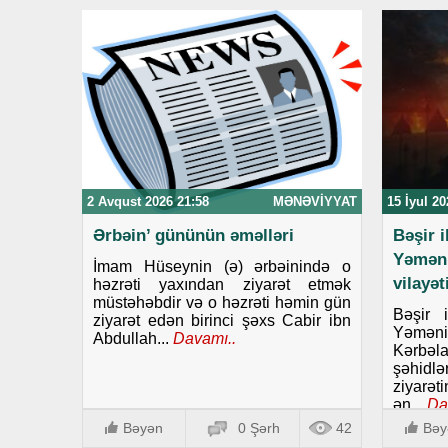
2 Avqust 2026 21:58
MƏNƏVIYYAT
15 İyul 20
Ərbəin’ gününün əməlləri
Bəşir 
Yəmən
İmam Hüseynin (ə) ərbəinində o
vilayə
həzrəti yaxından ziyarət etmək
müstəhəbdir və o həzrəti həmin gün
Bəşir 
ziyarət edən birinci şəxs Cabir ibn
Yəmənin
Abdullah...
Davamı..
Kərbəla
şəhid
ziyarət
ən...
Da
Bəyən
0 Şərh
42
Bəy