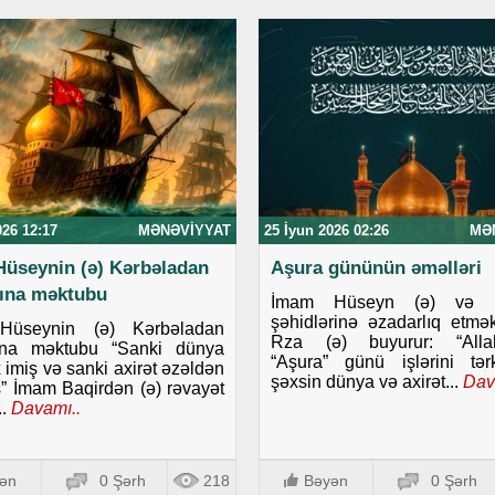
026 12:17
MƏNƏVIYYAT
25 İyun 2026 02:26
MƏ
üseynin (ə) Kərbəladan
Aşura gününün əməlləri
ına məktubu
İmam Hüseyn (ə) və K
şəhidlərinə əzadarlıq etm
Hüseynin (ə) Kərbəladan
Rza (ə) buyurur: “Allah
ına məktubu “Sanki dünya
“Aşura” günü işlərini tə
 imiş və sanki axirət əzəldən
şəxsin dünya və axirət...
Dav
ş” İmam Baqirdən (ə) rəvayət
.
Davamı..
ən
0 Şərh
218
Bəyən
0 Şərh