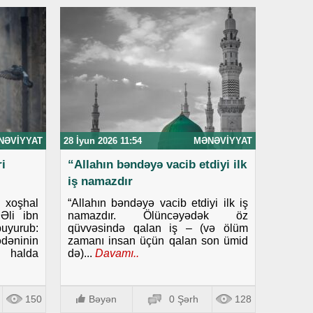
NƏVIYYAT
28 İyun 2026 11:54
MƏNƏVIYYAT
i
“Allahın bəndəyə vacib etdiyi ilk
iş namazdır
i xoşhal
“Allahın bəndəyə vacib etdiyi ilk iş
Əli ibn
namazdır. Ölüncəyədək öz
uyurub:
qüvvəsində qalan iş – (və ölüm
dəninin
zamanı insan üçün qalan son ümid
i halda
də)...
Davamı..
150
Bəyən
0 Şərh
128