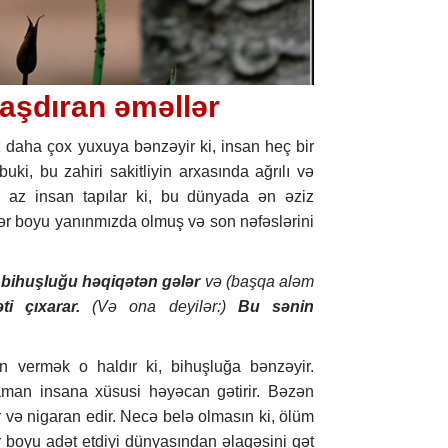
aşdıran əməllər
daha çox yuxuya bənzəyir ki, insan heç bir
uki, bu zahiri sakitliyin arxasında ağrılı və
ox az insan tapılar ki, bu dünyada ən əziz
llər boyu yanınmızda olmuş və son nəfəslərini
bihuşluğu həqiqətən gələr
və (başqa aləm
əti çıxarar.
(Və ona deyilər:)
Bu sənin
n vermək o haldır ki, bihuşluğa bənzəyir.
an insana xüsusi həyəcan gətirir. Bəzən
r və nigaran edir. Necə belə olmasın ki, ölüm
ər boyu adət etdiyi dünyasından əlaqəsini qət