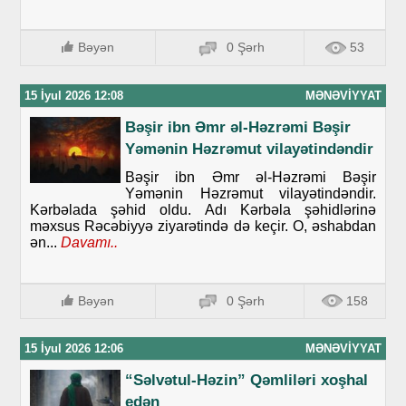
Bəyən
0 Şərh
53
15 İyul 2026 12:08
MƏNƏVIYYAT
Bəşir ibn Əmr əl-Həzrəmi Bəşir
Yəmənin Həzrəmut vilayətindəndir
Bəşir ibn Əmr əl-Həzrəmi Bəşir
Yəmənin Həzrəmut vilayətindəndir.
Kərbəlada şəhid oldu. Adı Kərbəla şəhidlərinə
məxsus Rəcəbiyyə ziyarətində də keçir. O, əshabdan
ən...
Davamı..
Bəyən
0 Şərh
158
15 İyul 2026 12:06
MƏNƏVIYYAT
“Səlvətul-Həzin” Qəmliləri xoşhal
edən