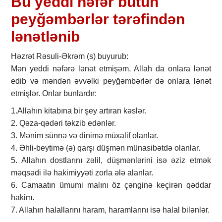
Bu yeddi nəfər bütün
peyğəmbərlər tərəfindən
lənətlənib
Həzrət Rəsuli-Əkrəm (s) buyurub:
Mən yeddi nəfərə lənət etmişəm, Allah da onlara lənət
edib və məndən əvvəlki peyğəmbərlər də onlara lənət
etmişlər. Onlar bunlardır:
1.Allahın kitabına bir şey artıran kəslər.
2. Qəza-qədəri təkzib edənlər.
3. Mənim sünnə və dinimə müxalif olanlar.
4. Əhli-beytimə (ə) qarşı düşmən münasibətdə olanlar.
5. Allahın dostlarını zəlil, düşmənlərini isə əziz etmək
məqsədi ilə hakimiyyəti zorla ələ alanlar.
6. Camaatın ümumi malını öz çənginə keçirən qəddar
hakim.
7. Allahın halallarını haram, haramlarını isə halal bilənlər.