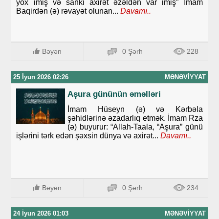
yox imiş və sanki axirət əzəldən var imiş” İmam
Baqirdən (ə) rəvayət olunan...
Davamı..
Bəyən
0 Şərh
228
25 İyun 2026 02:26
MƏNƏVIYYAT
Aşura gününün əməlləri
İmam Hüseyn (ə) və Kərbəla
şəhidlərinə əzadarlıq etmək. İmam Rza
(ə) buyurur: “Allah-Taala, “Aşura” günü
işlərini tərk edən şəxsin dünya və axirət...
Davamı..
Bəyən
0 Şərh
234
24 İyun 2026 01:03
MƏNƏVIYYAT