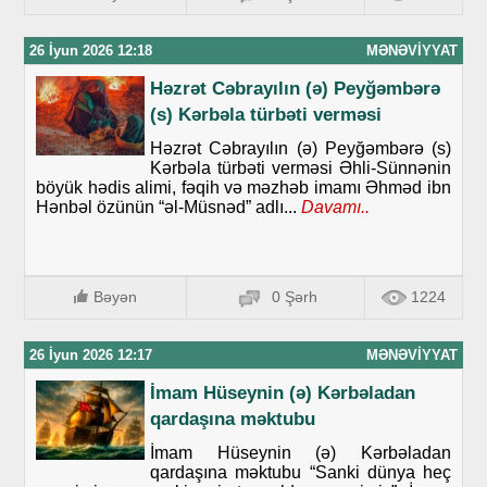
26 İyun 2026 12:18
MƏNƏVIYYAT
Həzrət Cəbrayılın (ə) Peyğəmbərə
(s) Kərbəla türbəti verməsi
Həzrət Cəbrayılın (ə) Peyğəmbərə (s)
Kərbəla türbəti verməsi Əhli-Sünnənin
böyük hədis alimi, fəqih və məzhəb imamı Əhməd ibn
Hənbəl özünün “əl-Müsnəd” adlı...
Davamı..
Bəyən
0 Şərh
1224
26 İyun 2026 12:17
MƏNƏVIYYAT
İmam Hüseynin (ə) Kərbəladan
qardaşına məktubu
İmam Hüseynin (ə) Kərbəladan
qardaşına məktubu “Sanki dünya heç