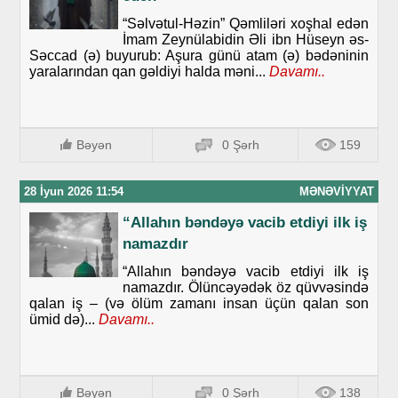
“Səlvətul-Həzin” Qəmliləri xoşhal edən
İmam Zeynülabidin Əli ibn Hüseyn əs-
Səccad (ə) buyurub: Aşura günü atam (ə) bədəninin
yaralarından qan gəldiyi halda məni...
Davamı..
Bəyən
0 Şərh
159
28 İyun 2026 11:54
MƏNƏVIYYAT
“Allahın bəndəyə vacib etdiyi ilk iş
namazdır
“Allahın bəndəyə vacib etdiyi ilk iş
namazdır. Ölüncəyədək öz qüvvəsində
qalan iş – (və ölüm zamanı insan üçün qalan son
ümid də)...
Davamı..
Bəyən
0 Şərh
138