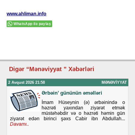
www.ahliman.info
WhatsApp ilə paylaş
Digər “Mənəviyyat ” Xəbərləri
2 Avqust 2026 21:58
MƏNƏVIYYAT
Ərbəin’ gününün əməlləri
İmam Hüseynin (ə) ərbəinində o
həzrəti yaxından ziyarət etmək
müstəhəbdir və o həzrəti həmin gün
ziyarət edən birinci şəxs Cabir ibn Abdullah...
Davamı..