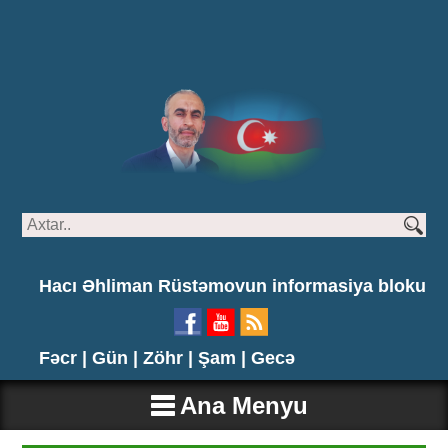
Hacı Əhliman Rüstəmovun informasiya bloku
Fəcr |
Gün |
Zöhr |
Şam |
Gecə
Ana Menyu