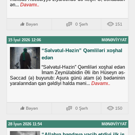
ən...
Davamı..
Bəyən
0 Şərh
151
15 İyul 2026 12:06
MƏNƏVIYYAT
“Səlvətul-Həzin” Qəmliləri xoşhal
edən
“Səlvətul-Həzin” Qəmliləri xoşhal edən
İmam Zeynülabidin Əli ibn Hüseyn əs-
Səccad (ə) buyurub: Aşura günü atam (ə) bədəninin
yaralarından qan gəldiyi halda məni...
Davamı..
Bəyən
0 Şərh
150
28 İyun 2026 11:54
MƏNƏVIYYAT
“Allahın bəndəyə vacib etdiyi ilk iş