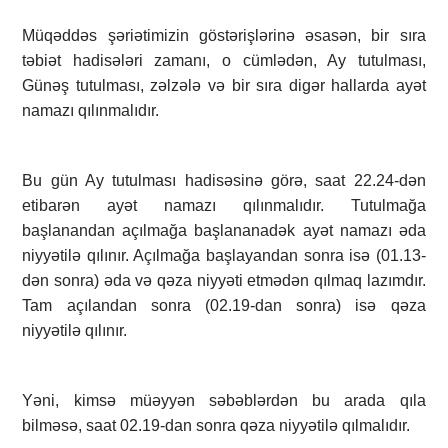
Müqəddəs şəriətimizin göstərişlərinə əsasən, bir sıra
təbiət hadisələri zamanı, o cümlədən, Ay tutulması,
Günəş tutulması, zəlzələ və bir sıra digər hallarda ayət
namazı qılınmalıdır.
Bu gün Ay tutulması hadisəsinə görə, saat 22.24-dən
etibarən ayət namazı qılınmalıdır. Tutulmağa
başlanandan açılmağa başlananadək ayət namazı əda
niyyətilə qılınır. Açılmağa başlayandan sonra isə (01.13-
dən sonra) əda və qəza niyyəti etmədən qılmaq lazımdır.
Tam açılandan sonra (02.19-dan sonra) isə qəza
niyyətilə qılınır.
Yəni, kimsə müəyyən səbəblərdən bu arada qıla
bilməsə, saat 02.19-dan sonra qəza niyyətilə qılmalıdır.