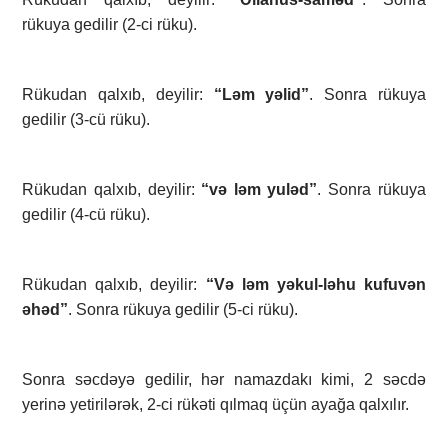
rükuya gedilir (2-ci rüku).
Rükudan qalxıb, deyilir:
“Ləm yəlid”
. Sonra rükuya
gedilir (3-cü rüku).
Rükudan qalxıb, deyilir:
“və ləm yuləd”
. Sonra rükuya
gedilir (4-cü rüku).
Rükudan qalxıb, deyilir:
“Və ləm yəkul-ləhu kufuvən
əhəd”
. Sonra rükuya gedilir (5-ci rüku).
Sonra səcdəyə gedilir, hər namazdakı kimi, 2 səcdə
yerinə yetirilərək, 2-ci rükəti qılmaq üçün ayağa qalxılır.