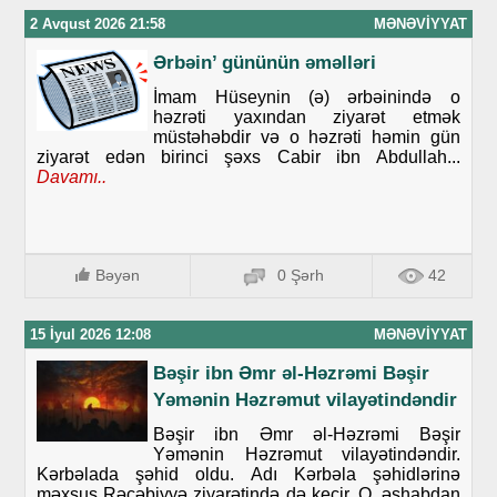
2 Avqust 2026 21:58
MƏNƏVIYYAT
Ərbəin’ gününün əməlləri
İmam Hüseynin (ə) ərbəinində o
həzrəti yaxından ziyarət etmək
müstəhəbdir və o həzrəti həmin gün
ziyarət edən birinci şəxs Cabir ibn Abdullah...
Davamı..
Bəyən
0 Şərh
42
15 İyul 2026 12:08
MƏNƏVIYYAT
Bəşir ibn Əmr əl-Həzrəmi Bəşir
Yəmənin Həzrəmut vilayətindəndir
Bəşir ibn Əmr əl-Həzrəmi Bəşir
Yəmənin Həzrəmut vilayətindəndir.
Kərbəlada şəhid oldu. Adı Kərbəla şəhidlərinə
məxsus Rəcəbiyyə ziyarətində də keçir. O, əshabdan