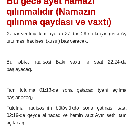
Bu gecə ayət namazı
qılınmalıdır (Namazın
qılınma qaydası və vaxtı)
Xəbər verildiyi kimi, iyulun 27-dən 28-nə keçən gecə Ay
tutulması hadisəsi (xusuf) baş verəcək.
Bu təbiət hadisəsi Bakı vaxtı ilə saat 22:24-də
başlayacaq.
Tam tutulma 01:13-də sona çatacaq (yəni açılma
başlanacaq).
Tutulma hadisəsinin bütövlükdə sona çatması saat
02:19-də qeydə alınacaq və həmin vaxt Ayın səthi tam
açılacaq.