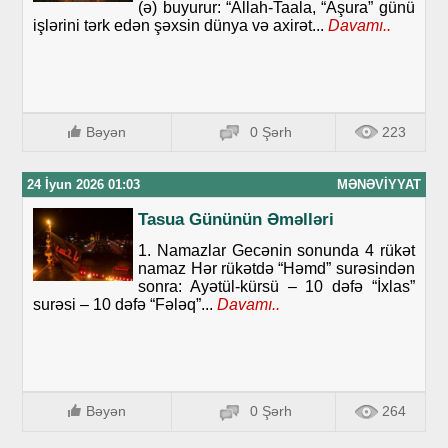
(ə) buyurur: “Allah-Taala, “Aşura” günü
işlərini tərk edən şəxsin dünya və axirət...
Davamı..
Bəyən
0 Şərh
223
24 İyun 2026 01:03
MƏNƏVIYYAT
Tasua Gününün Əməlləri
1. Namazlar Gecənin sonunda 4 rükət
namaz Hər rükətdə “Həmd” surəsindən
sonra: Ayətül-kürsü – 10 dəfə “İxlas”
surəsi – 10 dəfə “Fələq”...
Davamı..
Bəyən
0 Şərh
264