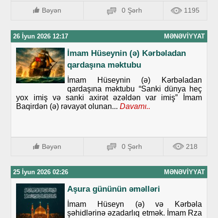
Bəyən
0 Şərh
1195
26 İyun 2026 12:17
MƏNƏVIYYAT
İmam Hüseynin (ə) Kərbəladan
qardaşına məktubu
İmam Hüseynin (ə) Kərbəladan
qardaşına məktubu “Sanki dünya heç
yox imiş və sanki axirət əzəldən var imiş” İmam
Baqirdən (ə) rəvayət olunan...
Davamı..
Bəyən
0 Şərh
218
25 İyun 2026 02:26
MƏNƏVIYYAT
Aşura gününün əməlləri
İmam Hüseyn (ə) və Kərbəla
şəhidlərinə əzadarlıq etmək. İmam Rza