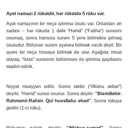
Ayət namazı 2 rükətdir, hər rükətdə 5 rüku var.
Ayət namazının bir neçə qılınma üsulu var. Onlardan ən
sadəsi – hər rükuda 1 dəfə “Həmd” (“Fatihə”) surəsini
oxumaq, sonra hansısa surəni 5 yerə bölməklə qılmaq
üsuludur. Bölünən surəni ayələrə bölmək vacib deyil. Bir
ayəni bir neçə hissəyə bölmək də olar. Aşağıda misal
olaraq, “İxlas” surəsinin bölünməsi ilə qılınma qaydasını
təqdim edirik.
Niyyət müəyyən edilir. Sonra təkbir (“Əllahu əkbər”)
deyilir. “Həmd” surəsi oxunur. Sonra deyilir:
“Bismilləhir-
Rahmənir-Rahim. Qul huvəllahu əhəd”
. Sonra rükuya
gedilir (1-ci rüku).
Rükudan qalxıb, deyilir:
“Əllahus-saməd”
. Sonra