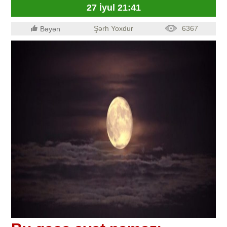
27 İyul 21:41
Şərh Yoxdur
6367
Bəyən