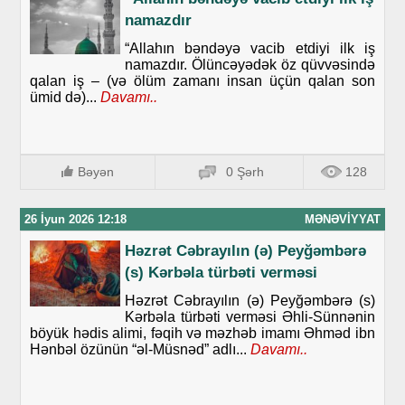
namazdır
“Allahın bəndəyə vacib etdiyi ilk iş
namazdır. Ölüncəyədək öz qüvvəsində
qalan iş – (və ölüm zamanı insan üçün qalan son
ümid də)...
Davamı..
Bəyən
0 Şərh
128
26 İyun 2026 12:18
MƏNƏVIYYAT
Həzrət Cəbrayılın (ə) Peyğəmbərə
(s) Kərbəla türbəti verməsi
Həzrət Cəbrayılın (ə) Peyğəmbərə (s)
Kərbəla türbəti verməsi Əhli-Sünnənin
böyük hədis alimi, fəqih və məzhəb imamı Əhməd ibn
Hənbəl özünün “əl-Müsnəd” adlı...
Davamı..