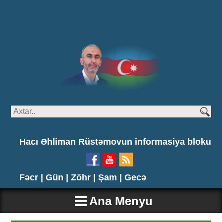
Hacı Əhliman Rüstəmovun informasiya bloku
Fəcr |
Gün |
Zöhr |
Şam |
Gecə
Ana Menyu