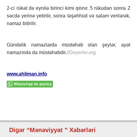
2-ci rükət də eynilə birinci kimi qılınır. 5 rükudan sonra 2
səcdə yerinə yetirilir, sonra təşəhhüd və salam verilərək,
namaz bitirilir.
Gündəlik namazlarda müstəhəb olan şeylər, ayət
namazında da müstəhəbdir.
//Deyerler.org
www.ahliman.info
WhatsApp ilə paylaş
Digər “Mənəviyyat ” Xəbərləri