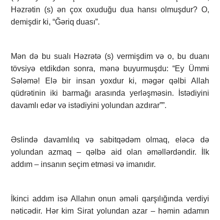
Həzrətin (s) ən çox oxuduğu dua hansı olmuşdur? O,
demişdir ki, “Ğəriq duası”.
Mən də bu sualı Həzrətə (s) vermişdim və o, bu duanı
tövsiyə etdikdən sonra, mənə buyurmuşdu: “Ey Ümmi
Sələmə! Elə bir insan yoxdur ki, məgər qəlbi Allah
qüdrətinin iki barmağı arasında yerləşməsin. İstədiyini
davamlı edər və istədiyini yolundan azdırar””.
Əslində davamlılıq və sabitqədəm olmaq, eləcə də
yolundan azmaq – qəlbə aid olan əməllərdəndir. İlk
addım – insanın seçim etməsi və imanıdır.
İkinci addım isə Allahın onun əməli qarşılığında verdiyi
nəticədir. Hər kim Sirat yolundan azar – həmin adamın