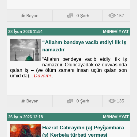
Bəyən
0 Şərh
157
28 İyun 2026 11:54
MƏNƏVIYYAT
“Allahın bəndəyə vacib etdiyi ilk iş
namazdır
“Allahın bəndəyə vacib etdiyi ilk iş
namazdır. Ölüncəyədək öz qüvvəsində
qalan iş – (və ölüm zamanı insan üçün qalan son
ümid də)...
Davamı..
Bəyən
0 Şərh
135
26 İyun 2026 12:18
MƏNƏVIYYAT
Həzrət Cəbrayılın (ə) Peyğəmbərə
(s) Kərbəla türbəti verməsi