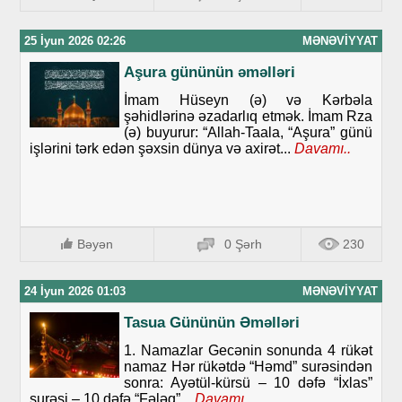
25 İyun 2026 02:26
MƏNƏVIYYAT
Aşura gününün əməlləri
İmam Hüseyn (ə) və Kərbəla
şəhidlərinə əzadarlıq etmək. İmam Rza
(ə) buyurur: “Allah-Taala, “Aşura” günü
işlərini tərk edən şəxsin dünya və axirət...
Davamı..
Bəyən
0 Şərh
230
24 İyun 2026 01:03
MƏNƏVIYYAT
Tasua Gününün Əməlləri
1. Namazlar Gecənin sonunda 4 rükət
namaz Hər rükətdə “Həmd” surəsindən
sonra: Ayətül-kürsü – 10 dəfə “İxlas”
surəsi – 10 dəfə “Fələq”...
Davamı..