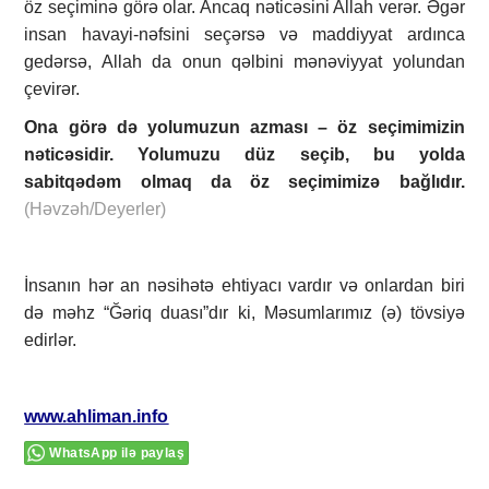
öz seçiminə görə olar. Ancaq nəticəsini Allah verər. Əgər
insan havayi-nəfsini seçərsə və maddiyyat ardınca
gedərsə, Allah da onun qəlbini mənəviyyat yolundan
çevirər.
Ona görə də yolumuzun azması – öz seçimimizin
nəticəsidir. Yolumuzu düz seçib, bu yolda
sabitqədəm olmaq da öz seçimimizə bağlıdır.
(Həvzəh/Deyerler)
İnsanın hər an nəsihətə ehtiyacı vardır və onlardan biri
də məhz “Ğəriq duası”dır ki, Məsumlarımız (ə) tövsiyə
edirlər.
www.ahliman.info
WhatsApp ilə paylaş