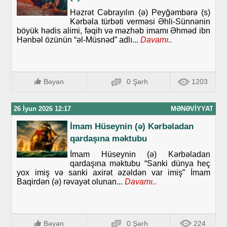
Həzrət Cəbrayılın (ə) Peyğəmbərə (s)
Kərbəla türbəti verməsi Əhli-Sünnənin
böyük hədis alimi, fəqih və məzhəb imamı Əhməd ibn
Hənbəl özünün “əl-Müsnəd” adlı...
Davamı..
Bəyən
0 Şərh
1203
26 İyun 2026 12:17
MƏNƏVIYYAT
İmam Hüseynin (ə) Kərbəladan
qardaşına məktubu
İmam Hüseynin (ə) Kərbəladan
qardaşına məktubu “Sanki dünya heç
yox imiş və sanki axirət əzəldən var imiş” İmam
Baqirdən (ə) rəvayət olunan...
Davamı..
Bəyən
0 Şərh
224