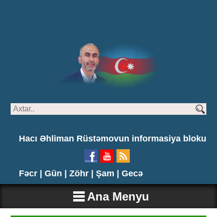
Hacı Əhliman Rüstəmovun informasiya bloku
Fəcr |
Gün |
Zöhr |
Şam |
Gecə
Ana Menyu