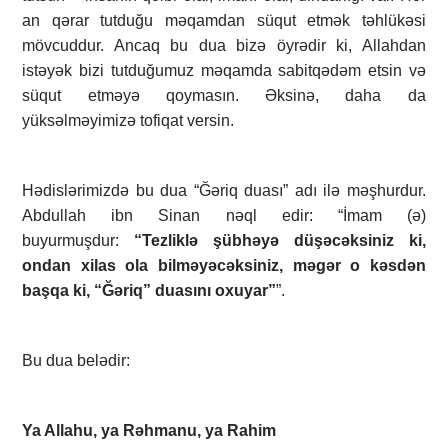
an qərar tutduğu məqamdan süqut etmək təhlükəsi
mövcuddur. Ancaq bu dua bizə öyrədir ki, Allahdan
istəyək bizi tutduğumuz məqamda sabitqədəm etsin və
süqut etməyə qoymasın. Əksinə, daha da
yüksəlməyimizə tofiqat versin.
Hədislərimizdə bu dua “Ğəriq duası” adı ilə məşhurdur.
Abdullah ibn Sinan nəql edir: “İmam (ə)
buyurmuşdur:
“Tezliklə şübhəyə düşəcəksiniz ki,
ondan xilas ola bilməyəcəksiniz, məgər o kəsdən
başqa ki, “Ğəriq” duasını oxuyar”
”.
Bu dua belədir:
Ya Allahu, ya Rəhmanu, ya Rahim