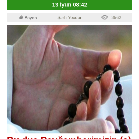
13 İyun 08:42
Şərh Yoxdur
3562
Bəyən