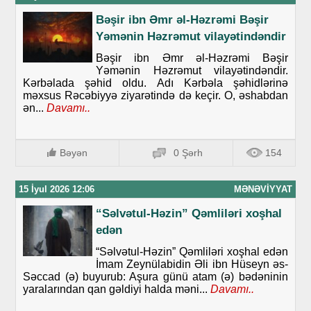
Bəşir ibn Əmr əl-Həzrəmi Bəşir
Yəmənin Həzrəmut vilayətindəndir
Bəşir ibn Əmr əl-Həzrəmi Bəşir
Yəmənin Həzrəmut vilayətindəndir.
Kərbəlada şəhid oldu. Adı Kərbəla şəhidlərinə
məxsus Rəcəbiyyə ziyarətində də keçir. O, əshabdan
ən...
Davamı..
Bəyən
0 Şərh
154
15 İyul 2026 12:06
MƏNƏVIYYAT
“Səlvətul-Həzin” Qəmliləri xoşhal
edən
“Səlvətul-Həzin” Qəmliləri xoşhal edən
İmam Zeynülabidin Əli ibn Hüseyn əs-
Səccad (ə) buyurub: Aşura günü atam (ə) bədəninin
yaralarından qan gəldiyi halda məni...
Davamı..