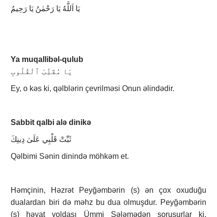
يَا اَللَّهُ يَا رَحْمٰنُ يَا رَحِيمُ
Ya muqallibəl-qulub
يَا مُقَلِّبَ ٱلْقُلُوبِ
Ey, o kəs ki, qəlblərin çevrilməsi Onun əlindədir.
Sabbit qalbi alə dinikə
ثَبِّتْ قَلْبِي عَلَىٰ دِينِكَ
Qəlbimi Sənin dinində möhkəm et.
Həmçinin, Həzrət Peyğəmbərin (s) ən çox oxuduğu
dualardan biri də məhz bu dua olmuşdur. Peyğəmbərin
(s) həyat yoldaşı Ümmi Sələmədən soruşurlar ki,