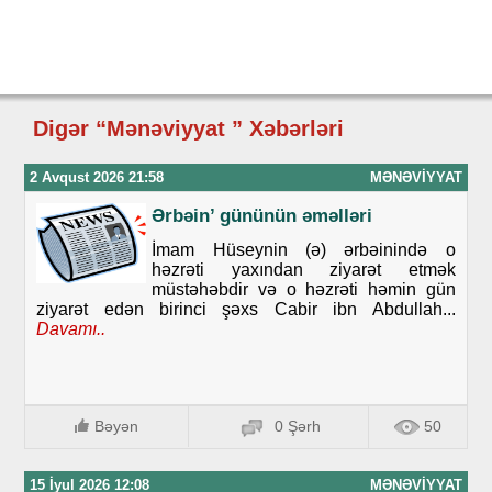
Digər “Mənəviyyat ” Xəbərləri
2 Avqust 2026 21:58
MƏNƏVIYYAT
Ərbəin’ gününün əməlləri
İmam Hüseynin (ə) ərbəinində o
həzrəti yaxından ziyarət etmək
müstəhəbdir və o həzrəti həmin gün
ziyarət edən birinci şəxs Cabir ibn Abdullah...
Davamı..
Bəyən
0 Şərh
50
15 İyul 2026 12:08
MƏNƏVIYYAT