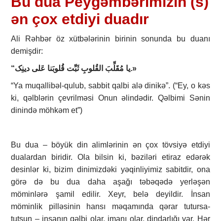
Bu dua Peyğəmbərimizin (s)
ən çox etdiyi duadır
Ali Rəhbər öz xütbələrinin birinin sonunda bu duanı
demişdir:
“یا مُقَلِّبَ القُلوبِ ثَبِّت قُلوبَنا عَلی دینِک.»
“Ya muqallibəl-qulub, sabbit qalbi alə dinikə”. (“Ey, o kəs
ki, qəlblərin çevrilməsi Onun əlindədir. Qəlbimi Sənin
dinində möhkəm et”)
Bu dua – böyük din alimlərinin ən çox tövsiyə etdiyi
dualardan biridir. Ola bilsin ki, bəziləri etiraz edərək
desinlər ki, bizim dinimizdəki yəqinliyimiz sabitdir, ona
görə də bu dua daha aşağı təbəqədə yerləşən
möminlərə şamil edilir. Xeyr, belə deyildir. İnsan
möminlik pilləsinin hansı məqamında qərar tutursa-
tutsun – insanın qəlbi olar, imanı olar, dindarlığı var. Hər