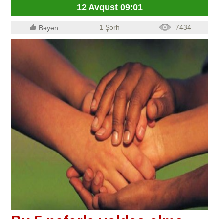
12 Avqust 09:01
1 Şərh
7434
Bəyən