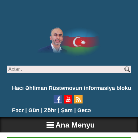
Hacı Əhliman Rüstəmovun informasiya bloku
Fəcr |
Gün |
Zöhr |
Şam |
Gecə
Ana Menyu