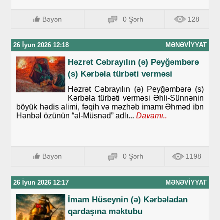
Bəyən
0 Şərh
128
26 İyun 2026 12:18
MƏNƏVIYYAT
Həzrət Cəbrayılın (ə) Peyğəmbərə
(s) Kərbəla türbəti verməsi
Həzrət Cəbrayılın (ə) Peyğəmbərə (s)
Kərbəla türbəti verməsi Əhli-Sünnənin
böyük hədis alimi, fəqih və məzhəb imamı Əhməd ibn
Hənbəl özünün “əl-Müsnəd” adlı...
Davamı..
Bəyən
0 Şərh
1198
26 İyun 2026 12:17
MƏNƏVIYYAT
İmam Hüseynin (ə) Kərbəladan
qardaşına məktubu