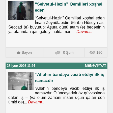
“Səlvətul-Həzin” Qəmliləri xoşhal
edən
“Səlvətul-Həzin” Qəmliləri xoşhal edən
İmam Zeynülabidin Əli ibn Hüseyn əs-
Səccad (ə) buyurub: Aşura günü atam (ə) bədəninin
yaralarından qan gəldiyi halda məni...
Davamı..
Bəyən
0 Şərh
150
28 İyun 2026 11:54
MƏNƏVIYYAT
“Allahın bəndəyə vacib etdiyi ilk iş
namazdır
“Allahın bəndəyə vacib etdiyi ilk iş
namazdır. Ölüncəyədək öz qüvvəsində
qalan iş – (və ölüm zamanı insan üçün qalan son
ümid də)...
Davamı..