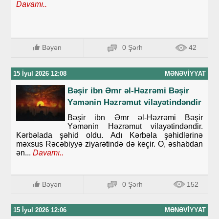
Davamı..
Bəyən
0 Şərh
42
15 İyul 2026 12:08
MƏNƏVIYYAT
Bəşir ibn Əmr əl-Həzrəmi Bəşir
Yəmənin Həzrəmut vilayətindəndir
Bəşir ibn Əmr əl-Həzrəmi Bəşir
Yəmənin Həzrəmut vilayətindəndir.
Kərbəlada şəhid oldu. Adı Kərbəla şəhidlərinə
məxsus Rəcəbiyyə ziyarətində də keçir. O, əshabdan
ən...
Davamı..
Bəyən
0 Şərh
152
15 İyul 2026 12:06
MƏNƏVIYYAT