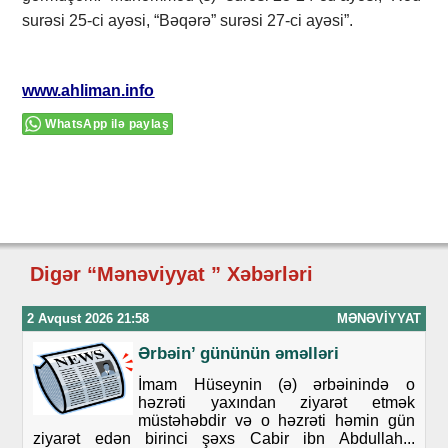
surəsi 25-ci ayəsi, “Bəqərə” surəsi 27-ci ayəsi”.
www.ahliman.info
WhatsApp ilə paylaş
Digər “Mənəviyyat ” Xəbərləri
2 Avqust 2026 21:58
MƏNƏVIYYAT
Ərbəin’ gününün əməlləri
İmam Hüseynin (ə) ərbəinində o
həzrəti yaxından ziyarət etmək
müstəhəbdir və o həzrəti həmin gün
ziyarət edən birinci şəxs Cabir ibn Abdullah...