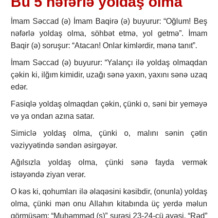
Bu 5 nəfərlə yoldaş olma
İmam Səccad (ə) İmam Baqirə (ə) buyurur: “Oğlum! Beş
nəfərlə yoldaş olma, söhbət etmə, yol getmə”. İmam
Baqir (ə) soruşur: “Atacan! Onlar kimlərdir, mənə tanıt”.
İmam Səccad (ə) buyurur: “Yalançı ilə yoldaş olmaqdan
çəkin ki, ilğım kimidir, uzağı sənə yaxın, yaxını sənə uzaq
edər.
Fasiqlə yoldaş olmaqdan çəkin, çünki o, səni bir yeməyə
və ya ondan azına satar.
Simiclə yoldaş olma, çünki o, malını sənin çətin
vəziyyətində səndən əsirgəyər.
Ağılsızla yoldaş olma, çünki sənə fayda vermək
istəyəndə ziyan verər.
O kəs ki, qohumları ilə əlaqəsini kəsibdir, (onunla) yoldaş
olma, çünki mən onu Allahın kitabında üç yerdə məlun
görmüşəm: “Muhəmməd (s)” surəsi 23-24-cü ayəsi, “Rəd”