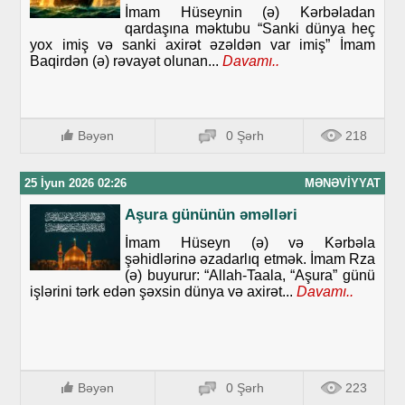
İmam Hüseynin (ə) Kərbəladan
qardaşına məktubu “Sanki dünya heç
yox imiş və sanki axirət əzəldən var imiş” İmam
Baqirdən (ə) rəvayət olunan...
Davamı..
Bəyən
0 Şərh
218
25 İyun 2026 02:26
MƏNƏVIYYAT
Aşura gününün əməlləri
İmam Hüseyn (ə) və Kərbəla
şəhidlərinə əzadarlıq etmək. İmam Rza
(ə) buyurur: “Allah-Taala, “Aşura” günü
işlərini tərk edən şəxsin dünya və axirət...
Davamı..
Bəyən
0 Şərh
223