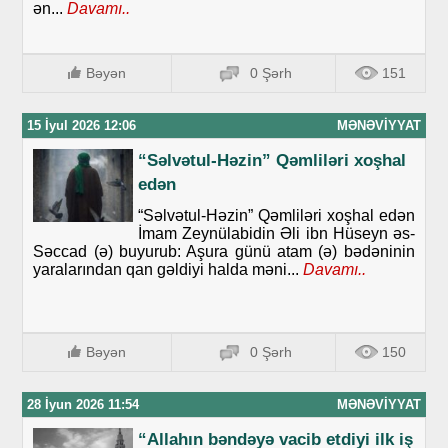
ən...
Davamı..
Bəyən
0 Şərh
151
15 İyul 2026 12:06
MƏNƏVIYYAT
“Səlvətul-Həzin” Qəmliləri xoşhal
edən
“Səlvətul-Həzin” Qəmliləri xoşhal edən
İmam Zeynülabidin Əli ibn Hüseyn əs-
Səccad (ə) buyurub: Aşura günü atam (ə) bədəninin
yaralarından qan gəldiyi halda məni...
Davamı..
Bəyən
0 Şərh
150
28 İyun 2026 11:54
MƏNƏVIYYAT
“Allahın bəndəyə vacib etdiyi ilk iş