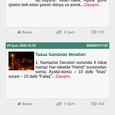
(ə) buyurur: “Allah-Taala, “Aşura” günü
işlərini tərk edən şəxsin dünya və axirət...
Davamı..
Bəyən
0 Şərh
223
24 İyun 2026 01:03
MƏNƏVIYYAT
Tasua Gününün Əməlləri
1. Namazlar Gecənin sonunda 4 rükət
namaz Hər rükətdə “Həmd” surəsindən
sonra: Ayətül-kürsü – 10 dəfə “İxlas”
surəsi – 10 dəfə “Fələq”...
Davamı..
Bəyən
0 Şərh
264