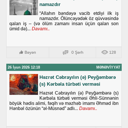
namazdır
“Allahın bəndəyə vacib etdiyi ilk iş
namazdır. Ölüncəyədək öz qüvvəsində
qalan iş – (və ölüm zamanı insan üçün qalan son
ümid də)...
Davamı..
Bəyən
0 Şərh
128
26 İyun 2026 12:18
MƏNƏVIYYAT
Həzrət Cəbrayılın (ə) Peyğəmbərə
(s) Kərbəla türbəti verməsi
Həzrət Cəbrayılın (ə) Peyğəmbərə (s)
Kərbəla türbəti verməsi Əhli-Sünnənin
böyük hədis alimi, fəqih və məzhəb imamı Əhməd ibn
Hənbəl özünün “əl-Müsnəd” adlı...
Davamı..