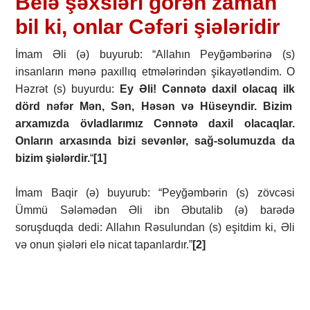
Belə şəxsləri görən zaman
bil ki, onlar Cəfəri şiələridir
İmam Əli (ə) buyurub: “Allahın Peyğəmbərinə (s)
insanların mənə paxıllıq etmələrindən şikayətləndim. O
Həzrət (s) buyurdu:
Ey Əli! Cənnətə daxil olacaq ilk
dörd nəfər Mən, Sən, Həsən və Hüseyndir. Bizim
arxamızda övladlarımız Cənnətə daxil olacaqlar.
Onların arxasında bizi sevənlər, sağ-solumuzda da
bizim şiələrdir.
“
[1]
İmam Baqir (ə) buyurub: “Peyğəmbərin (s) zövcəsi
Ümmü Sələmədən Əli ibn Əbutalib (ə) barədə
soruşduqda dedi: Allahın Rəsulundan (s) eşitdim ki, Əli
və onun şiələri elə nicat tapanlardır.”
[2]