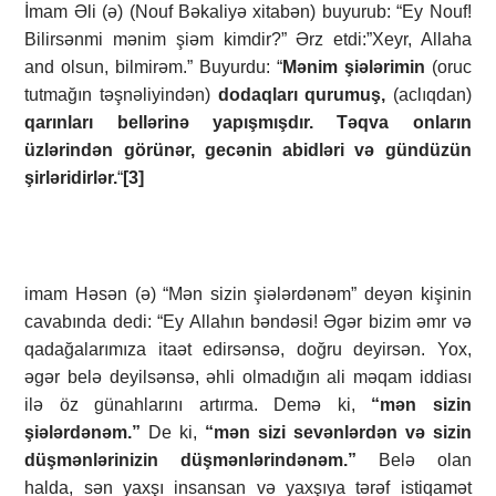
İmam Əli (ə) (Nouf Bəkaliyə xitabən) buyurub: “Ey Nouf!
Bilirsənmi mənim şiəm kimdir?” Ərz etdi:”Xeyr, Allaha
and olsun, bilmirəm.” Buyurdu: “
Mənim şiələrimin
(oruc
tutmağın təşnəliyindən)
dodaqları qurumuş,
(aclıqdan)
qarınları bellərinə yapışmışdır. Təqva onların
üzlərindən görünər, gecənin abidləri və gündüzün
şirləridirlər.
“
[3]
imam Həsən (ə) “Mən sizin şiələrdənəm” deyən kişinin
cavabında dedi: “Ey Allahın bəndəsi! Əgər bizim əmr və
qadağalarımıza itaət edirsənsə, doğru deyirsən. Yox,
əgər belə deyilsənsə, əhli olmadığın ali məqam iddiası
ilə öz günahlarını artırma. Demə ki,
“mən sizin
şiələrdənəm.”
De ki,
“mən sizi sevənlərdən və sizin
düşmənlərinizin düşmənlərindənəm.”
Belə olan
halda, sən yaxşı insansan və yaxşıya tərəf istiqamət