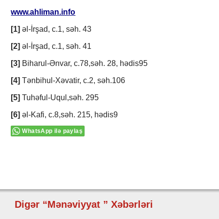
www.ahliman.info
[1]
əl-İrşad, c.1, səh. 43
[2]
əl-İrşad, c.1, səh. 41
[3]
Biharul-Ənvar, c.78,səh. 28, hədis95
[4]
Tənbihul-Xəvatir, c.2, səh.106
[5]
Tuhəful-Uqul,səh. 295
[6]
əl-Kafi, c.8,səh. 215, hədis9
WhatsApp ilə paylaş
Digər “Mənəviyyat ” Xəbərləri