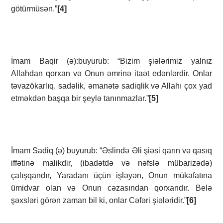
götürmüsən.”
[4]
İmam Baqir (ə):buyurub: “Bizim şiələrimiz yalnız
Allahdan qorxan və Onun əmrinə itaət edənlərdir. Onlar
təvazökarlıq, sadəlik, əmanətə sadiqlik və Allahı çox yad
etməkdən başqa bir şeylə tanınmazlar.”
[5]
İmam Sadiq (ə) buyurub: “Əslində Əli şiəsi qarın və qasıq
iffətinə malikdir, (ibadətdə və nəfslə mübarizədə)
çalışqandır, Yaradanı üçün işləyən, Onun mükafatına
ümidvar olan və Onun cəzasından qorxandır. Belə
şəxsləri görən zaman bil ki, onlar Cəfəri şiələridir.”
[6]