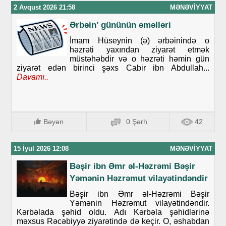
2 Avqust 2026 21:58
MƏNƏVIYYAT
Ərbəin’ gününün əməlləri
İmam Hüseynin (ə) ərbəinində o
həzrəti yaxından ziyarət etmək
müstəhəbdir və o həzrəti həmin gün
ziyarət edən birinci şəxs Cabir ibn Abdullah...
Davamı..
Bəyən
0 Şərh
42
15 İyul 2026 12:08
MƏNƏVIYYAT
Bəşir ibn Əmr əl-Həzrəmi Bəşir
Yəmənin Həzrəmut vilayətindəndir
Bəşir ibn Əmr əl-Həzrəmi Bəşir
Yəmənin Həzrəmut vilayətindəndir.
Kərbəlada şəhid oldu. Adı Kərbəla şəhidlərinə
məxsus Rəcəbiyyə ziyarətində də keçir. O, əshabdan