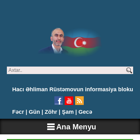
Hacı Əhliman Rüstəmovun informasiya bloku
Fəcr |
Gün |
Zöhr |
Şam |
Gecə
Ana Menyu