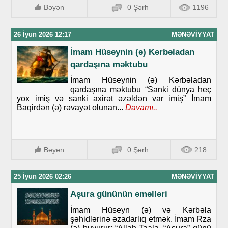
Bəyən
0 Şərh
1196
26 İyun 2026 12:17
MƏNƏVIYYAT
İmam Hüseynin (ə) Kərbəladan
qardaşına məktubu
İmam Hüseynin (ə) Kərbəladan
qardaşına məktubu “Sanki dünya heç
yox imiş və sanki axirət əzəldən var imiş” İmam
Baqirdən (ə) rəvayət olunan...
Davamı..
Bəyən
0 Şərh
218
25 İyun 2026 02:26
MƏNƏVIYYAT
Aşura gününün əməlləri
İmam Hüseyn (ə) və Kərbəla
şəhidlərinə əzadarlıq etmək. İmam Rza