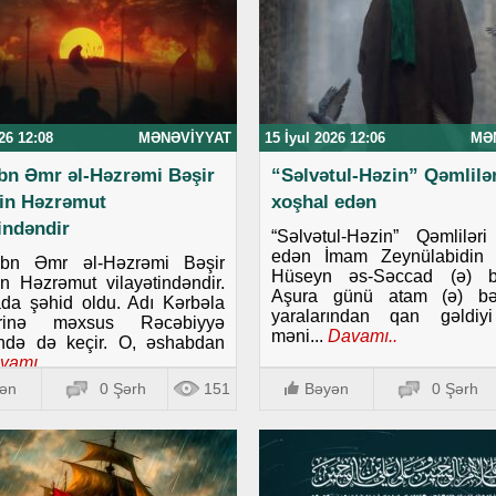
26 12:08
MƏNƏVIYYAT
15 İyul 2026 12:06
MƏ
ibn Əmr əl-Həzrəmi Bəşir
“Səlvətul-Həzin” Qəmlilər
in Həzrəmut
xoşhal edən
tindəndir
“Səlvətul-Həzin” Qəmlilər
edən İmam Zeynülabidin 
ibn Əmr əl-Həzrəmi Bəşir
Hüseyn əs-Səccad (ə) b
 Həzrəmut vilayətindəndir.
Aşura günü atam (ə) bə
da şəhid oldu. Adı Kərbəla
yaralarından qan gəldiy
lərinə məxsus Rəcəbiyyə
məni...
Davamı..
ində də keçir. O, əshabdan
vamı..
ən
0 Şərh
151
Bəyən
0 Şərh