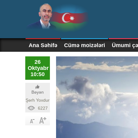
Ana Səhifə
Cümə moizələri
Ümumi çək
26
Oktyabr
10:50
Bəyən
Şərh Yoxdur
6227