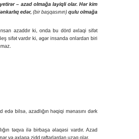
 yetirər – azad olmağa layiqli olar. Hər kim
lənkarlıq edər,
(bir başqasının)
qulu olmağa
nsan azaddır ki, onda bu dörd əxlaqi sifət
ş sifət vardır ki, əgər insanda onlardan biri
lmaz.
d edə bilsə, azadlığın həqiqi mənasını dərk
ığın təqva ilə birbaşa əlaqəsi vardır. Azad
inər və əxlaqa zidd rəftarlardan uzaq olar.