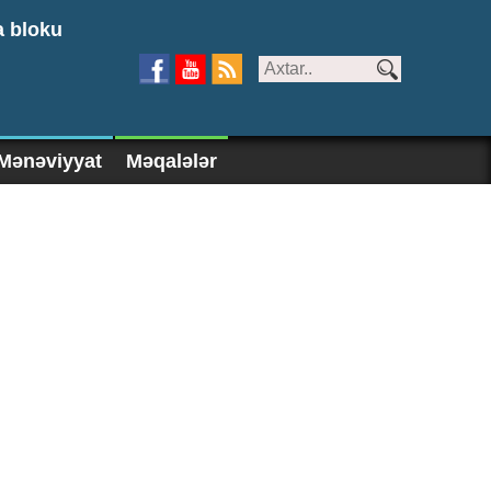
a bloku
Mənəviyyat
Məqalələr