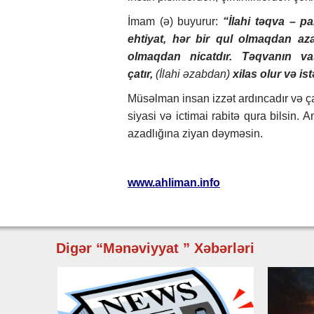
İmam (ə) buyurur:
“İlahi təqva – p
ehtiyat, hər bir qul olmaqdan a
olmaqdan nicatdır. Təqvanın va
çatır,
(İlahi əzabdan)
xilas olur və is
Müsəlman insan izzət ardıncadır və çal
siyasi və ictimai rabitə qura bilsin. 
azadlığına ziyan dəyməsin.
www.ahliman.info
Digər “Mənəviyyat ” Xəbərləri