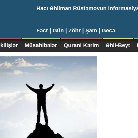
Hacı Əhliman Rüstəmovun informasiy
Fəcr |
Gün |
Zöhr |
Şam |
Gecə
ilişlər
Müsahibələr
Qurani Kərim
Əhli-Beyt