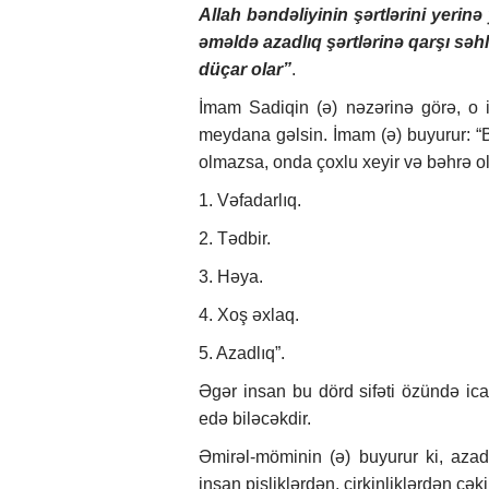
Allah bəndəliyinin şərtlərini yerinə
əməldə azadlıq şərtlərinə qarşı səh
düçar olar”
.
İmam Sadiqin (ə) nəzərinə görə, o i
meydana gəlsin. İmam (ə) buyurur: “Be
olmazsa, onda çoxlu xeyir və bəhrə o
1. Vəfadarlıq.
2. Tədbir.
3. Həya.
4. Xoş əxlaq.
5. Azadlıq”.
Əgər insan bu dörd sifəti özündə ica
edə biləcəkdir.
Əmirəl-möminin (ə) buyurur ki, azadl
insan pisliklərdən, çirkinliklərdən çək