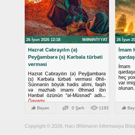
26 İyun 2026 12:18
MƏNƏVIYYAT
26 İyun 2
Həzrət Cəbrayılın (ə)
İmam H
Peyğəmbərə (s) Kərbəla türbəti
qardaş
verməsi
İmam 
qardaş
Həzrət Cəbrayılın (ə) Peyğəmbərə
heç yox
(s) Kərbəla türbəti verməsi Əhli-
var imi
Sünnənin böyük hədis alimi, fəqih
olunan..
və məzhəb imamı Əhməd ibn
Hənbəl özünün “əl-Müsnəd” adlı...
Davamı..
Bəyən
0 Şərh
1193
Bəy
Copyright © 2026, Hacı Əhlimanın İnformasiya Blo