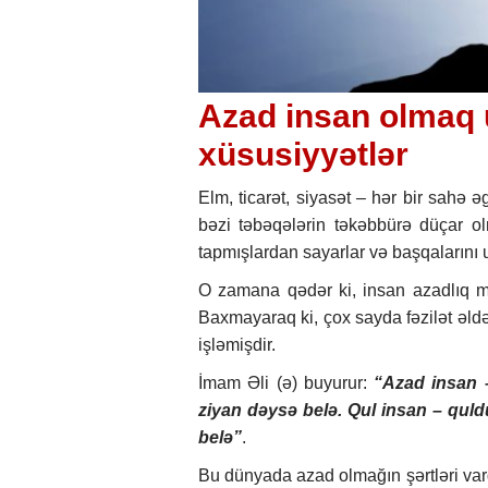
Azad insan olmaq 
xüsusiyyətlər
Elm, ticarət, siyasət – hər bir sahə 
bəzi təbəqələrin təkəbbürə düçar olm
tapmışlardan sayarlar və başqalarını 
O zamana qədər ki, insan azadlıq 
Baxmayaraq ki, çox sayda fəzilət əldə 
işləmişdir.
İmam Əli (ə) buyurur:
“Azad insan –
ziyan dəysə belə. Qul insan – quld
belə”
.
Bu dünyada azad olmağın şərtləri var