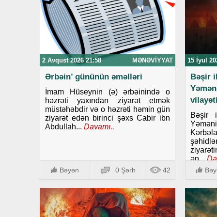
2 Avqust 2026 21:58
MƏNƏVIYYAT
15 İyul 20
Ərbəin’ gününün əməlləri
Bəşir 
Yəmən
İmam Hüseynin (ə) ərbəinində o
vilayə
həzrəti yaxından ziyarət etmək
müstəhəbdir və o həzrəti həmin gün
Bəşir 
ziyarət edən birinci şəxs Cabir ibn
Yəmənin
Abdullah...
Davamı..
Kərbəla
şəhid
ziyarət
ən...
Da
Bəyən
0 Şərh
42
Bəy