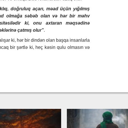
aklıq, doğruluq açarı, məad üçün yığılmış
zad olmağa səbəb olan və hər bir məhv
sitəsilədir ki, onu axtaran məqsədinə
təklərinə çatmış olur”
.
ışar ki, hər bir dindən olan başqa insanlarla
Ancaq bir şərtlə ki, heç kəsin qulu olmasın və