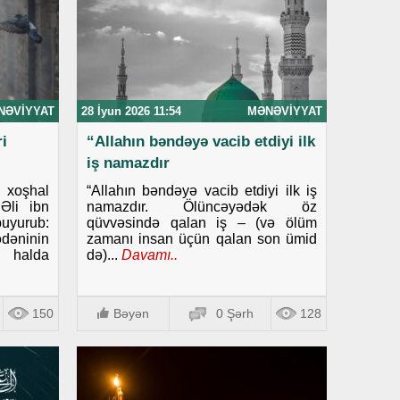
NƏVIYYAT
28 İyun 2026 11:54
MƏNƏVIYYAT
i
“Allahın bəndəyə vacib etdiyi ilk
iş namazdır
i xoşhal
“Allahın bəndəyə vacib etdiyi ilk iş
Əli ibn
namazdır. Ölüncəyədək öz
uyurub:
qüvvəsində qalan iş – (və ölüm
dəninin
zamanı insan üçün qalan son ümid
i halda
də)...
Davamı..
150
Bəyən
0 Şərh
128