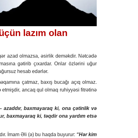
üçün lazım olan
əgər azad olmazsa, əsirlik deməkdir. Nətcədə
asına gətirib çıxardar. Onlar özlərini uğur
uğursuz hesab edərlər.
məqamına çatmaz, baxış bucağı açıq olmaz.
etmişdir, ancaq qul olmaq ruhiyyəsi fitrətinə
 azaddır, baxmayaraq ki, ona çətinlik və
ur, baxmayaraq ki, təqdir ona yardım etsə
dır. İmam Əli (ə) bu haqda buyurur:
“Hər kim