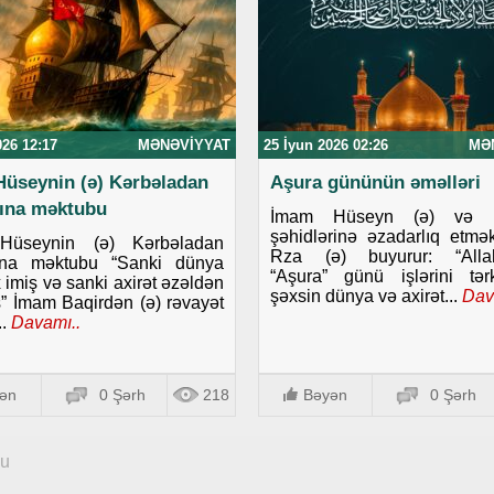
026 12:17
MƏNƏVIYYAT
25 İyun 2026 02:26
MƏ
üseynin (ə) Kərbəladan
Aşura gününün əməlləri
ına məktubu
İmam Hüseyn (ə) və K
şəhidlərinə əzadarlıq etm
Hüseynin (ə) Kərbəladan
Rza (ə) buyurur: “Allah
ına məktubu “Sanki dünya
“Aşura” günü işlərini tə
 imiş və sanki axirət əzəldən
şəxsin dünya və axirət...
Dav
ş” İmam Baqirdən (ə) rəvayət
.
Davamı..
ən
0 Şərh
218
Bəyən
0 Şərh
qu