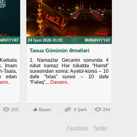
NƏVIYYAT
24 İyun 2026 01:03
MƏNƏVIYYAT
Tasua Gününün Əməlləri
ərbəla
1. Namazlar Gecənin sonunda 4
ək. İmam
rükət namaz Hər rükətdə “Həmd”
-Taala,
surəsindən sonra: Ayətül-kürsü – 10
rk edən
dəfə “İxlas” surəsi – 10 dəfə
amı..
“Fələq”...
Davamı..
223
Bəyən
0 Şərh
264
Facebook
Twitter