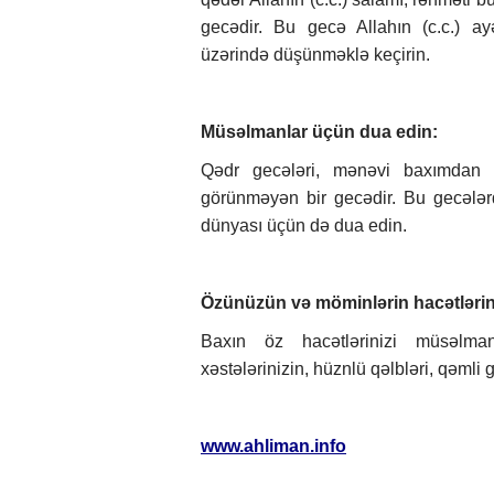
gecədir. Bu gecə Allahın (c.c.) ay
üzərində düşünməklə keçirin.
Müsəlmanlar üçün dua edin:
Qədr gecələri, mənəvi baxımdan xa
görünməyən bir gecədir. Bu gecələr
dünyası üçün də dua edin.
Özünüzün və möminlərin hacətlərini (
Baxın öz hacətlərinizi müsəlmanl
xəstələrinizin, hüznlü qəlbləri, qəmli 
www.ahliman.info