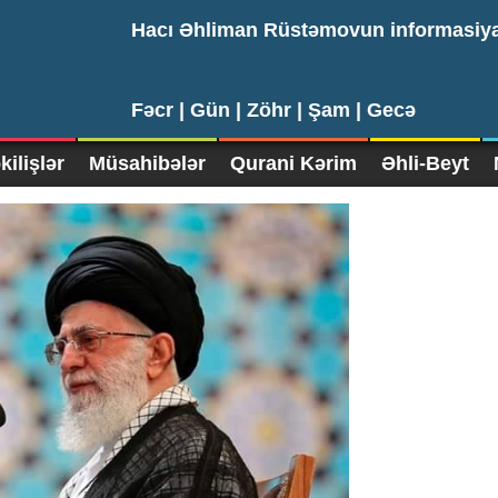
Hacı Əhliman Rüstəmovun informasiy
Fəcr |
Gün |
Zöhr |
Şam |
Gecə
ilişlər
Müsahibələr
Qurani Kərim
Əhli-Beyt