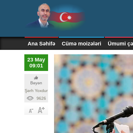
Ana Səhifə
Cümə moizələri
Ümumi çək
23 May
09:01
Bəyən
Şərh Yoxdur
9626