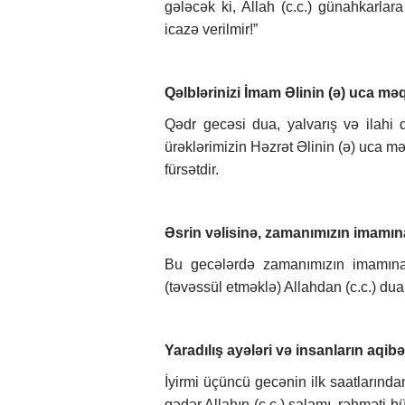
gələcək ki, Allah (c.c.) günahkarlar
icazə verilmir!”
Qəlblərinizi İmam Əlinin (ə) uca məq
Qədr gecəsi dua, yalvarış və ilahi 
ürəklərimizin Həzrət Əlinin (ə) uca mə
fürsətdir.
Əsrin vəlisinə, zamanımızın imamın
Bu gecələrdə zamanımızın imamına,
(təvəssül etməklə) Allahdan (c.c.) dual
Yaradılış ayələri və insanların aqi
İyirmi üçüncü gecənin ilk saatların
qədər Allahın (c.c.) salamı, rəhməti b