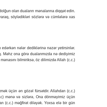
olğun olan duaların mənalarına diqqət edin.
araq, söylədikləri sözlərə və cümlələrə xas
 edərkən nələr dediklərinə nəzər yetirsinlər.
rıq. Məhz ona görə dualarımızda nə dediyimiz
nasını bilmiriksə, öz dilimizdə Allah (c.c.)
ək üçün ən gözəl fürsətdir. Allahdan (c.c.)
(c.c) mənə və sizlərə, Ona dönməyimiz üçün
n (c.c.) məğfirət diləyək. Yoxsa elə bir gün