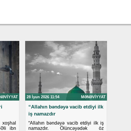
NƏVIYYAT
28 İyun 2026 11:54
MƏNƏVIYYAT
i
“Allahın bəndəyə vacib etdiyi ilk
iş namazdır
i xoşhal
“Allahın bəndəyə vacib etdiyi ilk iş
Əli ibn
namazdır. Ölüncəyədək öz