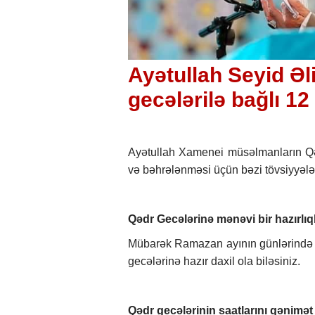
Ayətullah Seyid Ə
gecələrilə bağlı 12
Ayətullah Xamenei müsəlmanların Qə
və bəhrələnməsi üçün bəzi tövsiyyələr
Qədr Gecələrinə mənəvi bir hazırlıql
Mübarək Ramazan ayının günlərində qəlb
gecələrinə hazır daxil ola biləsiniz.
Qədr gecələrinin saatlarını qənimət 