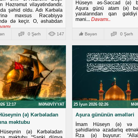
Hüseyn əs-Səccad (ə) b
 Həzrəmut vilayətindəndir.
Aşura günü atam (ə) bə
da şəhid oldu. Adı Kərbəla
yaralarından qan gəldiy
lərinə məxsus Rəcəbiyyə
məni...
Davamı..
ində də keçir. O, əshabdan
vamı..
ən
0 Şərh
147
Bəyən
0 Şərh
026 12:17
MƏNƏVIYYAT
25 İyun 2026 02:26
MƏ
üseynin (ə) Kərbəladan
Aşura gününün əməlləri
ına məktubu
İmam Hüseyn (ə) və K
şəhidlərinə əzadarlıq etm
Hüseynin (ə) Kərbəladan
Rza (ə) buyurur: “Allah
ına məktubu “Sanki dünya