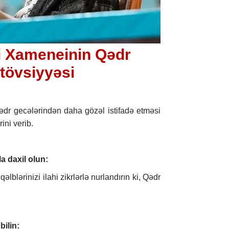
li Xameneinin Qədr
 tövsiyyəsi
dr gecələrindən daha gözəl istifadə etməsi
ini verib.
a daxil olun:
lərinizi ilahi zikrlərlə nurlandırın ki, Qədr
bilin: