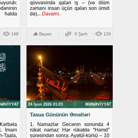
uyurub:
qüvvəsində qalan iş – (və ölüm
dəninin
zamanı insan üçün qalan son ümid
i halda
də)...
Davamı..
148
Bəyən
0 Şərh
126
NƏVIYYAT
24 İyun 2026 01:03
MƏNƏVIYYAT
Tasua Gününün Əməlləri
ərbəla
1. Namazlar Gecənin sonunda 4
ək. İmam
rükət namaz Hər rükətdə “Həmd”
-Taala,
surəsindən sonra: Ayətül-kürsü – 10