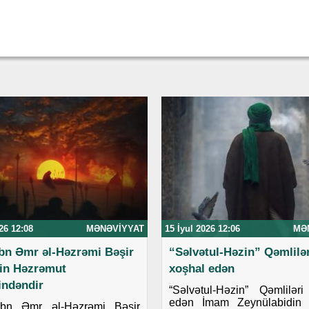
26 12:08
MƏNƏVIYYAT
15 İyul 2026 12:06
MƏ
ibn Əmr əl-Həzrəmi Bəşir
“Səlvətul-Həzin” Qəmlilər
in Həzrəmut
xoşhal edən
tindəndir
“Səlvətul-Həzin” Qəmlilər
edən İmam Zeynülabidin 
ibn Əmr əl-Həzrəmi Bəşir