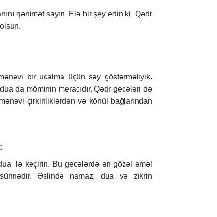
anını qənimət sayın. Elə bir şey edin ki, Qədr
 olsun.
mənəvi bir ucalma üçün səy göstərməliyik.
dua da möminin meracıdır. Qədr gecələri də
mənəvi çirkinliklərdən və könül bağlarından
:
 dua ilə keçirin. Bu gecələrdə ən gözəl əməl
ünnədir. Əslində namaz, dua və zikrin