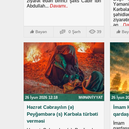
ziyarət edən birinci şəxs Cabir ibn
Yəmənin
Abdullah...
Davamı..
Kərbəla
şəhid
ziyarət
ən...
Da
Bəyən
0 Şərh
39
Bəy
26 İyun 2026 12:18
MƏNƏVIYYAT
26 İyun 2
Həzrət Cəbrayılın (ə)
İmam H
Peyğəmbərə (s) Kərbəla türbəti
qardaş
verməsi
İmam 
qardaş