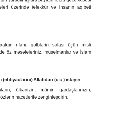
ələri üzərində təfəkkür və insanın aqibəti
lqın rifahı, qəlblərin səfası üçün misli
də öz məsələləriniz, müsəlmanlar və İslam
ehtiyaclarını) Allahdan (c.c.) istəyin:
arın, ölkənizin, mömin qardaşlarınızın,
gözlərin hacətlərilə zənginləşdirin.