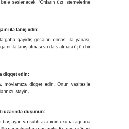
a belə səslənəcək: “Onların üzr istəmələrinə
amı ilə tanış edin:
dərgaha qayıdış gecələri olması ilə yanaşı,
qamı ilə tanış olması və dərs alması üçün bir
a diqqət edin:
 mövlamıza diqqət edin. Onun vasitəsilə
arınızı istəyin.
bəti üzərində düşünün:
dan başlayan və sübh azanının oxunacağı ana
ütün yaradılmışlara paylanılır. Bu gecə xüsusi