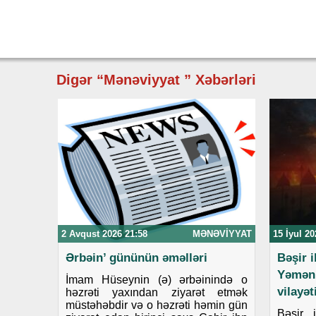
Digər “Mənəviyyat ” Xəbərləri
2 Avqust 2026 21:58
MƏNƏVIYYAT
15 İyul 20
Ərbəin’ gününün əməlləri
Bəşir 
Yəmən
İmam Hüseynin (ə) ərbəinində o
vilayə
həzrəti yaxından ziyarət etmək
müstəhəbdir və o həzrəti həmin gün
Bəşir 