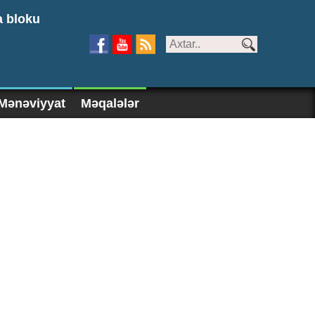
a bloku
Mənəviyyat
Məqalələr