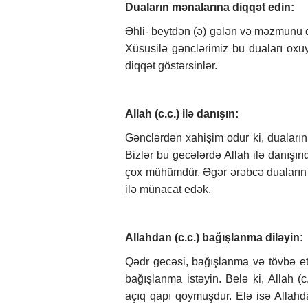
Duaların mənalarına diqqət edin:
Əhli- beytdən (ə) gələn və məzmunu d
Xüsusilə gənclərimiz bu duaları oxuy
diqqət göstərsinlər.
Allah (c.c.) ilə danışın:
Gənclərdən xahişim odur ki, dualarını
Bizlər bu gecələrdə Allah ilə danışı
çox mühümdür. Əgər ərəbcə duaların mə
ilə münacat edək.
Allahdan (c.c.) bağışlanma diləyin:
Qədr gecəsi, bağışlanma və tövbə etm
bağışlanma istəyin. Belə ki, Allah 
açıq qapı qoymuşdur. Elə isə Allahda