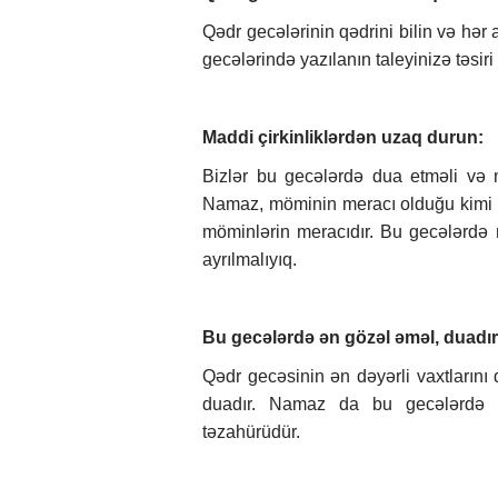
Qədr gecələrinin qədrini bilin və hər 
gecələrində yazılanın taleyinizə təsiri
Maddi çirkinliklərdən uzaq durun:
Bizlər bu gecələrdə dua etməli və 
Namaz, möminin meracı olduğu kimi 
möminlərin meracıdır. Bu gecələrdə 
ayrılmalıyıq.
Bu gecələrdə ən gözəl əməl, duadır
Qədr gecəsinin ən dəyərli vaxtlarını
duadır. Namaz da bu gecələrdə s
təzahürüdür.