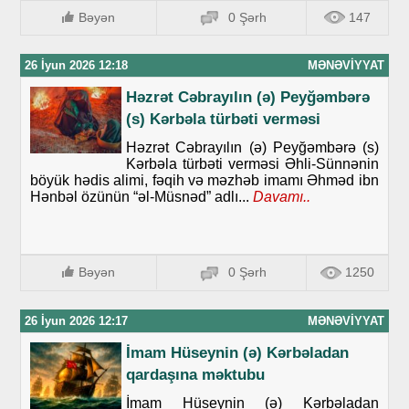
Bəyən
0 Şərh
147
26 İyun 2026 12:18
MƏNƏVIYYAT
Həzrət Cəbrayılın (ə) Peyğəmbərə
(s) Kərbəla türbəti verməsi
Həzrət Cəbrayılın (ə) Peyğəmbərə (s)
Kərbəla türbəti verməsi Əhli-Sünnənin
böyük hədis alimi, fəqih və məzhəb imamı Əhməd ibn
Hənbəl özünün “əl-Müsnəd” adlı...
Davamı..
Bəyən
0 Şərh
1250
26 İyun 2026 12:17
MƏNƏVIYYAT
İmam Hüseynin (ə) Kərbəladan
qardaşına məktubu
İmam Hüseynin (ə) Kərbəladan