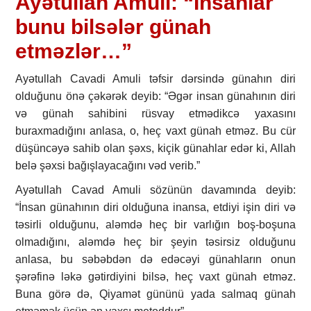
Ayətullah Amuli: “İnsanlar
bunu bilsələr günah
etməzlər…”
Ayətullah Cavadi Amuli təfsir dərsində günahın diri
olduğunu önə çəkərək deyib: “Əgər insan günahının diri
və günah sahibini rüsvay etmədikcə yaxasını
buraxmadığını anlasa, o, heç vaxt günah etməz. Bu cür
düşüncəyə sahib olan şəxs, kiçik günahlar edər ki, Allah
belə şəxsi bağışlayacağını vəd verib.”
Ayətullah Cavad Amuli sözünün davamında deyib:
“İnsan günahının diri olduğuna inansa, etdiyi işin diri və
təsirli olduğunu, aləmdə heç bir varlığın boş-boşuna
olmadığını, aləmdə heç bir şeyin təsirsiz olduğunu
anlasa, bu səbəbdən də edəcəyi günahların onun
şərəfinə ləkə gətirdiyini bilsə, heç vaxt günah etməz.
Buna görə də, Qiyamət gününü yada salmaq günah