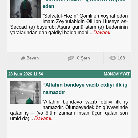
edən
“Səlvətul-Həzin” Qəmliləri xoşhal edən
İmam Zeynülabidin Əli ibn Hüseyn əs-
Səccad (ə) buyurub: Aşura günü atam (ə) bədəninin
yaralarından qan gəldiyi halda məni...
Davamı..
Bəyən
0 Şərh
168
28 İyun 2026 11:54
MƏNƏVIYYAT
“Allahın bəndəyə vacib etdiyi ilk iş
namazdır
“Allahın bəndəyə vacib etdiyi ilk iş
namazdır. Ölüncəyədək öz qüvvəsində
qalan iş – (və ölüm zamanı insan üçün qalan son
ümid də)...
Davamı..