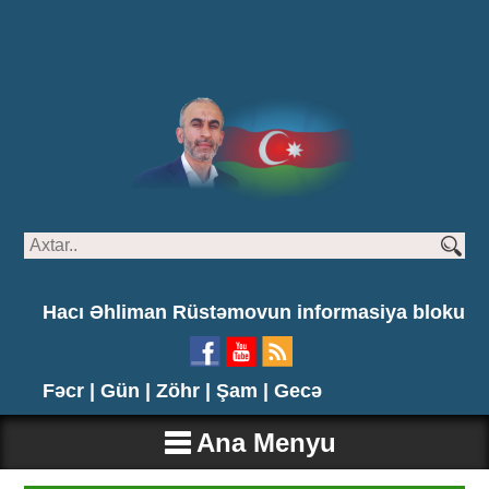
Hacı Əhliman Rüstəmovun informasiya bloku
Fəcr |
Gün |
Zöhr |
Şam |
Gecə
Ana Menyu