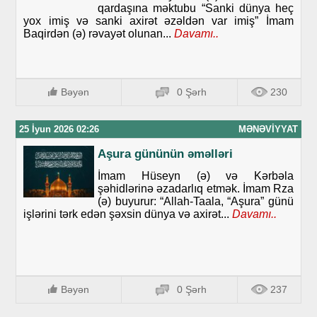
qardaşına məktubu “Sanki dünya heç
yox imiş və sanki axirət əzəldən var imiş” İmam
Baqirdən (ə) rəvayət olunan...
Davamı..
Bəyən
0 Şərh
230
25 İyun 2026 02:26
MƏNƏVIYYAT
Aşura gününün əməlləri
İmam Hüseyn (ə) və Kərbəla
şəhidlərinə əzadarlıq etmək. İmam Rza
(ə) buyurur: “Allah-Taala, “Aşura” günü
işlərini tərk edən şəxsin dünya və axirət...
Davamı..
Bəyən
0 Şərh
237