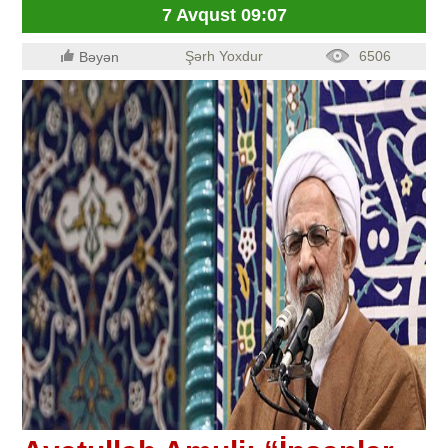
7 Avqust 09:07
Şərh Yoxdur
6506
Bəyən