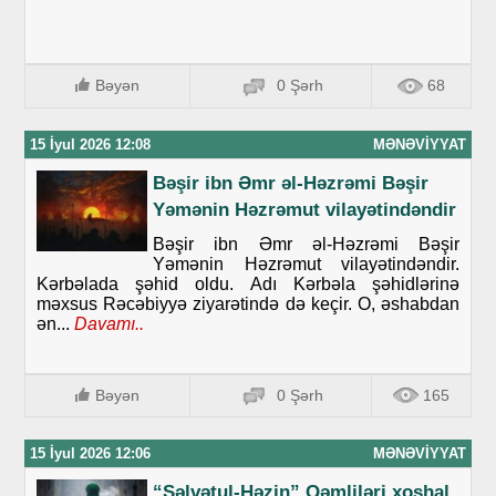
Bəyən
0 Şərh
68
15 İyul 2026 12:08
MƏNƏVIYYAT
Bəşir ibn Əmr əl-Həzrəmi Bəşir
Yəmənin Həzrəmut vilayətindəndir
Bəşir ibn Əmr əl-Həzrəmi Bəşir
Yəmənin Həzrəmut vilayətindəndir.
Kərbəlada şəhid oldu. Adı Kərbəla şəhidlərinə
məxsus Rəcəbiyyə ziyarətində də keçir. O, əshabdan
ən...
Davamı..
Bəyən
0 Şərh
165
15 İyul 2026 12:06
MƏNƏVIYYAT
“Səlvətul-Həzin” Qəmliləri xoşhal