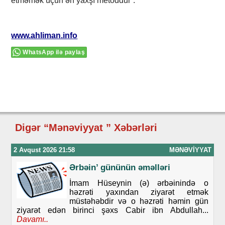
etməmək üçün ən yaxşı metoddur”.
www.ahliman.info
WhatsApp ilə paylaş
Digər “Mənəviyyat ” Xəbərləri
2 Avqust 2026 21:58
MƏNƏVIYYAT
Ərbəin’ gününün əməlləri
İmam Hüseynin (ə) ərbəinində o
həzrəti yaxından ziyarət etmək
müstəhəbdir və o həzrəti həmin gün
ziyarət edən birinci şəxs Cabir ibn Abdullah...
Davamı..