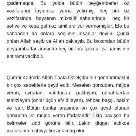
çatdırmaqdır. Bu yolda bütün peyğəmbərlər öz
vəzifələrini layiqincə yernə yetirmiş, heç biri öz
vəzifəsində, həyatının müxtəlif sahələrində heç bir
səhvə və xoşa gəlməz amillərə yol verməmişlər. Elə bu
səbəbdən də onlara seçilmiş insanlar deyilir. Çünki
onları Allah seçib və Allah paklayıb. Bu baxımdan bütün
peyğəmbərlər arasında heç bir fərq yoxdur və hamısının
ehtiramı vacibdir.
Qurani Kərimdə Allah Təala Öz elçilərinin göndərilməsini
bir çox səbəblərlə qeyd edib. Məsələn qorxudan, müjdə
verən, öyrədən, xatırladan, paklayan, günahlardan
təmizləyən (onlar üçün əfv diləyən), rəhbər, başçı, hakim
və sair. Bütün bunlar arasında ən çox qeyd olunan
qorxudan və müjdə verən ifadələridir. İlkin baxışda bu
kəlimələr zidd görünə bilir. Lakin diqqət etdikdə
məsələnin mahiyyətini anlamaq olur.