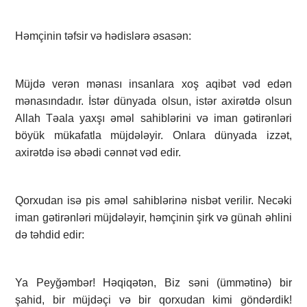
Həmçinin təfsir və hədislərə əsasən:
Müjdə verən mənası insanlara xoş aqibət vəd edən
mənasındadır. İstər dünyada olsun, istər axirətdə olsun
Allah Təala yaxşı əməl sahiblərini və iman gətirənləri
böyük mükafatla müjdələyir. Onlara dünyada izzət,
axirətdə isə əbədi cənnət vəd edir.
Qorxudan isə pis əməl sahiblərinə nisbət verilir. Necəki
iman gətirənləri müjdələyir, həmçinin şirk və günah əhlini
də təhdid edir:
Ya Peyğəmbər! Həqiqətən, Biz səni (ümmətinə) bir
şahid, bir müjdəçi və bir qorxudan kimi göndərdik!