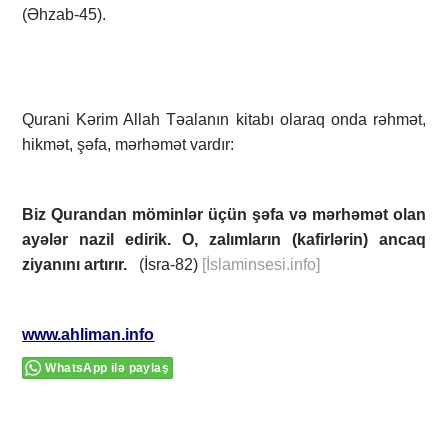
(Əhzab-45).
Qurani Kərim Allah Təalanın kitabı olaraq onda rəhmət,
hikmət, şəfa, mərhəmət vardır:
Biz Qurandan möminlər üçün şəfa və mərhəmət olan
ayələr nazil edirik. O, zalımların (kafirlərin) ancaq
ziyanını artırır.
(İsra-82)
[İslaminsesi.info]
www.ahliman.info
WhatsApp ilə paylaş