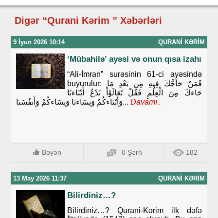
Digər “Qurani Kərim ” Xəbərləri
9 İyun 2026 10:14
QURANI KƏRIM
‘Mübahilə’ ayəsi və onun qısa izahı
“Ali-İmran” surəsinin 61-ci ayəsində
buyurulur: فَمَنْ حَآجَّكَ فِيهِ مِن بَعْدِ مَا
جَاءكَ مِنَ الْعِلْمِ فَقُلْ تَعَالَوْاْ نَدْعُ أَبْنَاءنَا
وَأَبْنَاءكُمْ وَنِسَاءنَا وَنِسَاءكُمْ وَأَنفُسَنَا...
Davamı..
Bəyən
0 Şərh
182
13 May 2026 11:37
QURANI KƏRIM
Bilirdiniz…?
Bilirdiniz…? Qurani-Kərim ilk dəfə