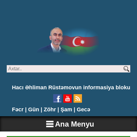
Hacı Əhliman Rüstəmovun informasiya bloku
Fəcr |
Gün |
Zöhr |
Şam |
Gecə
Ana Menyu