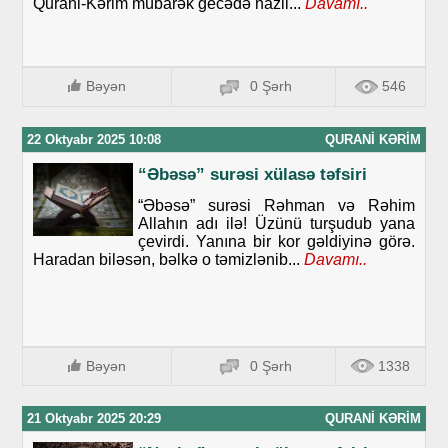
Qurani-Kərim mübarək gecədə nazil...
Davamı..
Bəyən
0 Şərh
546
22 Oktyabr 2025 10:08
QURANI KƏRIM
“Əbəsə” surəsi xülasə təfsiri
“Əbəsə” surəsi Rəhman və Rəhim
Allahın adı ilə! Üzünü turşudub yana
çevirdi. Yanına bir kor gəldiyinə görə.
Haradan biləsən, bəlkə o təmizlənib...
Davamı..
Bəyən
0 Şərh
1338
21 Oktyabr 2025 20:29
QURANI KƏRIM