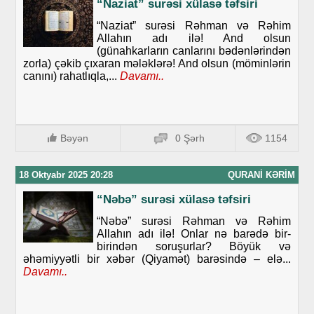
“Naziat” surəsi xülasə təfsiri
“Naziat” surəsi Rəhman və Rəhim
Allahın adı ilə! And olsun
(günahkarların canlarını bədənlərindən
zorla) çəkib çıxaran mələklərə! And olsun (möminlərin
canını) rahatlıqla,...
Davamı..
Bəyən
0 Şərh
1154
18 Oktyabr 2025 20:28
QURANI KƏRIM
“Nəbə” surəsi xülasə təfsiri
“Nəbə” surəsi Rəhman və Rəhim
Allahın adı ilə! Onlar nə barədə bir-
birindən soruşurlar? Böyük və
əhəmiyyətli bir xəbər (Qiyamət) barəsində – elə...
Davamı..