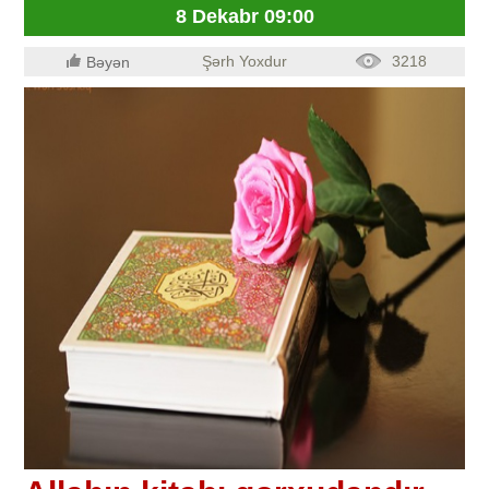
8 Dekabr 09:00
Şərh Yoxdur
3218
Bəyən