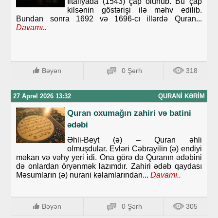
İltaliyada (1543) çap olunub. Bu çap
kilsənin göstərişi ilə məhv edilib.
Bundan sonra 1692 və 1696-cı illərdə Quran...
Davamı..
Bəyən
0 Şərh
318
27 Aprel 2026 13:32
QURANI KƏRIM
Quran oxumağın zahiri və batini
ədəbi
Əhli-Beyt (ə) – Quran əhli
olmuşdular. Evləri Cəbrayilin (ə) endiyi
məkan və vəhy yeri idi. Ona görə də Quranın ədəbini
də onlardan öryənmək lazımdır. Zahiri ədəb qaydası
Məsumların (ə) nurani kəlamlarından...
Davamı..
Bəyən
0 Şərh
305