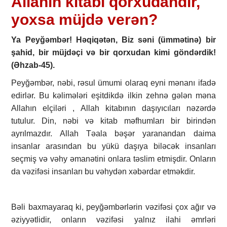
Allahın kitabı qorxudandır,
yoxsa müjdə verən?
Ya Peyğəmbər! Həqiqətən, Biz səni (ümmətinə) bir
şahid, bir müjdəçi və bir qorxudan kimi göndərdik!
(Əhzab-45).
Peyğəmbər, nəbi, rəsul ümumi olaraq eyni mənanı ifadə
edirlər. Bu kəlimələri eşitdikdə ilkin zehnə gələn məna
Allahın elçiləri , Allah kitabının daşıyıcıları nəzərdə
tutulur. Din, nəbi və kitab məfhumları bir birindən
ayrılmazdır. Allah Təala bəşər yaranandan daima
insanlar arasından bu yükü daşıya biləcək insanları
seçmiş və vəhy əmanətini onlara təslim etmişdir. Onların
da vəzifəsi insanları bu vəhydən xəbərdar etməkdir.
Bəli baxmayaraq ki, peyğəmbərlərin vəzifəsi çox ağır və
əziyyətlidir, onların vəzifəsi yalnız ilahi əmrləri