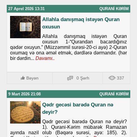
27 Aprel 2026 13:31
QURANI KƏRIM
Allahla danışmaq istəyən Quran
oxusun
Allahla danışmaq istəyən Quran
oxusun 1-“Qurandan bacardığınız
qədər oxuyun.” (Müzzəmmil surəsi-20-ci ayə) 2-Quran
oxumaq və ona əməl etmək, dərdlərə dərmandır. (hər
bir dərdin...
Davamı..
Bəyən
0 Şərh
337
9 Mart 2026 21:08
QURANI KƏRIM
Qədr gecəsi barədə Quran nə
deyir?
Qədr gecəsi barədə Quran nə deyir?
1). Qurani-Kərim mübarək Ramazan
ayında nazil olub (Bəqərə surəsi, ayə: 185). 2).