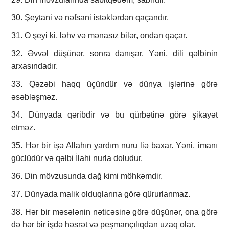
30. Şeytani və nəfsani istəklərdən qaçandır.
31. O şeyi ki, ləhv və mənasız bilər, ondan qaçar.
32. Əvvəl düşünər, sonra danışar. Yəni, dili qəlbinin
arxasındadır.
33. Qəzəbi haqq üçündür və dünya işlərinə görə
əsəbləşməz.
34. Dünyada qəribdir və bu qürbətinə görə şikayət
etməz.
35. Hər bir işə Allahın yardım nuru liə baxar. Yəni, imanı
güclüdür və qəlbi İlahi nurla doludur.
36. Din mövzusunda dağ kimi möhkəmdir.
37. Dünyada malik olduqlarına görə qürurlanmaz.
38. Hər bir məsələnin nəticəsinə görə düşünər, ona görə
də hər bir işdə həsrət və peşmançılıqdan uzaq olar.