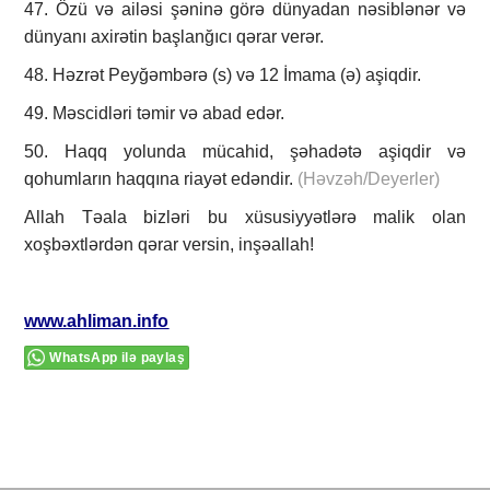
47. Özü və ailəsi şəninə görə dünyadan nəsiblənər və
dünyanı axirətin başlanğıcı qərar verər.
48. Həzrət Peyğəmbərə (s) və 12 İmama (ə) aşiqdir.
49. Məscidləri təmir və abad edər.
50. Haqq yolunda mücahid, şəhadətə aşiqdir və
qohumların haqqına riayət edəndir.
(Həvzəh/Deyerler)
Allah Təala bizləri bu xüsusiyyətlərə malik olan
xoşbəxtlərdən qərar versin, inşəallah!
www.ahliman.info
WhatsApp ilə paylaş