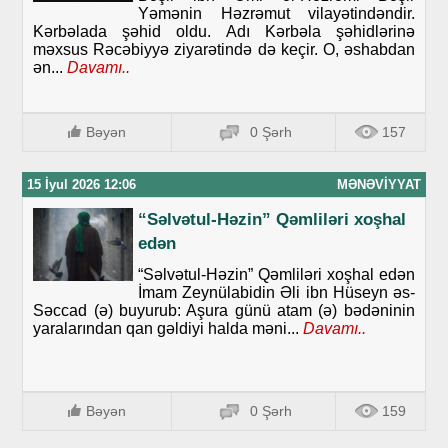
Yəmənin Həzrəmut vilayətindəndir.
Kərbəlada şəhid oldu. Adı Kərbəla şəhidlərinə
məxsus Rəcəbiyyə ziyarətində də keçir. O, əshabdan
ən...
Davamı..
Bəyən
0 Şərh
157
15 İyul 2026 12:06
MƏNƏVIYYAT
“Səlvətul-Həzin” Qəmliləri xoşhal
edən
“Səlvətul-Həzin” Qəmliləri xoşhal edən
İmam Zeynülabidin Əli ibn Hüseyn əs-
Səccad (ə) buyurub: Aşura günü atam (ə) bədəninin
yaralarından qan gəldiyi halda məni...
Davamı..
Bəyən
0 Şərh
159