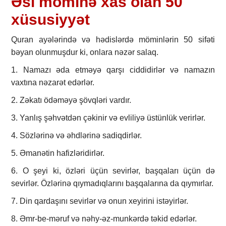
Əsl möminə xas olan 50
xüsusiyyət
Quran ayələrində və hədislərdə möminlərin 50 sifəti
bəyan olunmuşdur ki, onlara nəzər salaq.
1. Namazı əda etməyə qarşı ciddidirlər və namazın
vaxtına nəzarət edərlər.
2. Zəkatı ödəməyə şövqləri vardır.
3. Yanlış şəhvətdən çəkinir və evliliyə üstünlük verirlər.
4. Sözlərinə və əhdlərinə sadiqdirlər.
5. Əmanətin hafizləridirlər.
6. O şeyi ki, özləri üçün sevirlər, başqaları üçün də
sevirlər. Özlərinə qıymadıqlarını başqalarına da qıymırlar.
7. Din qardaşını sevirlər və onun xeyirini istəyirlər.
8. Əmr-be-məruf və nəhy-əz-munkərdə təkid edərlər.