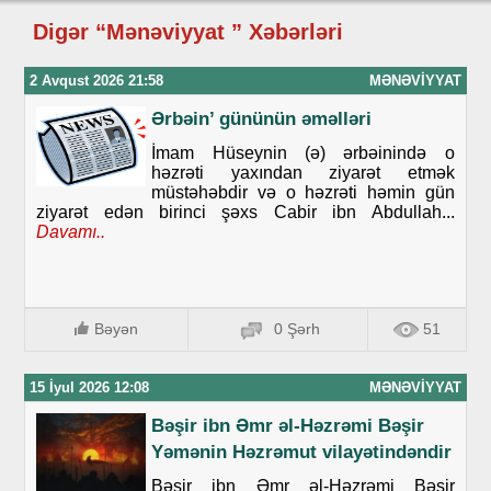
Digər “Mənəviyyat ” Xəbərləri
2 Avqust 2026 21:58
MƏNƏVIYYAT
Ərbəin’ gününün əməlləri
İmam Hüseynin (ə) ərbəinində o
həzrəti yaxından ziyarət etmək
müstəhəbdir və o həzrəti həmin gün
ziyarət edən birinci şəxs Cabir ibn Abdullah...
Davamı..
Bəyən
0 Şərh
51
15 İyul 2026 12:08
MƏNƏVIYYAT
Bəşir ibn Əmr əl-Həzrəmi Bəşir
Yəmənin Həzrəmut vilayətindəndir
Bəşir ibn Əmr əl-Həzrəmi Bəşir