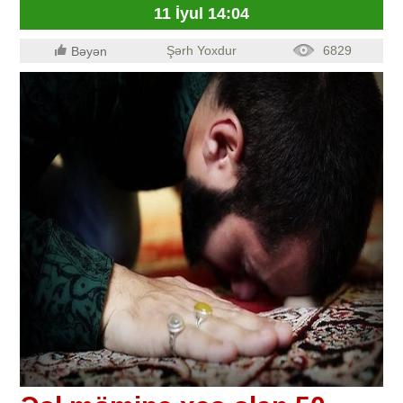
11 İyul 14:04
Şərh Yoxdur
6829
Bəyən