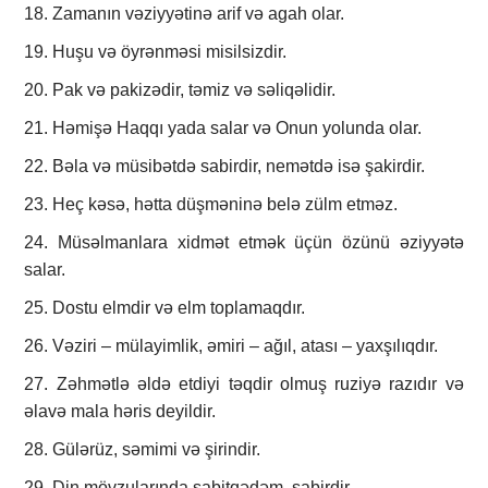
18. Zamanın vəziyyətinə arif və agah olar.
19. Huşu və öyrənməsi misilsizdir.
20. Pak və pakizədir, təmiz və səliqəlidir.
21. Həmişə Haqqı yada salar və Onun yolunda olar.
22. Bəla və müsibətdə sabirdir, nemətdə isə şakirdir.
23. Heç kəsə, hətta düşməninə belə zülm etməz.
24. Müsəlmanlara xidmət etmək üçün özünü əziyyətə
salar.
25. Dostu elmdir və elm toplamaqdır.
26. Vəziri – mülayimlik, əmiri – ağıl, atası – yaxşılıqdır.
27. Zəhmətlə əldə etdiyi təqdir olmuş ruziyə razıdır və
əlavə mala həris deyildir.
28. Gülərüz, səmimi və şirindir.
29. Din mövzularında sabitqədəm, sabirdir.