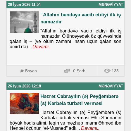
28 İyun 2026 11:54
MƏNƏVIYYAT
“Allahın bəndəyə vacib etdiyi ilk iş
namazdır
“Allahın bəndəyə vacib etdiyi ilk iş
namazdır. Ölüncəyədək öz qüvvəsində
qalan iş – (və ölüm zamanı insan üçün qalan son
ümid də)...
Davamı..
Bəyən
0 Şərh
138
26 İyun 2026 12:18
MƏNƏVIYYAT
Həzrət Cəbrayılın (ə) Peyğəmbərə
(s) Kərbəla türbəti verməsi
Həzrət Cəbrayılın (ə) Peyğəmbərə (s)
Kərbəla türbəti verməsi Əhli-Sünnənin
böyük hədis alimi, fəqih və məzhəb imamı Əhməd ibn
Hənbəl özünün “əl-Müsnəd” adlı...
Davamı..