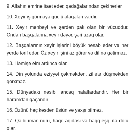
9. Allahın əmrinə itaət edər, qadağalarından çəkinərlər.
10. Xeyir iş görməyə güclü əlaqələri vardır.
11. Xeyir mənbəyi və şərdən pak olan bir vücuddur.
Ondan başqalarına xeyir dəyər, şəri uzaq olar.
12. Başqalarının xeyir işlərini böyük hesab edər və hər
yerdə tərif edər. Öz xeyir işini az görər və dilinə gətirməz.
13. Həmişə elm ardınca olar.
14. Din yolunda əziyyət çəkməkdən, zillətə düşməkdən
qorxmaz.
15. Dünyadakı nəsibi ancaq halallardandır. Hər bir
haramdan qaçandır.
16. Özünü heç kəsdən üstün və yaxşı bilməz.
17. Qəlbi iman nuru, haqq əqidəsi və haqq eşqi ilə dolu
olar.