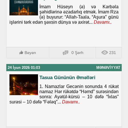
İmam Hüseyn (ə) və Kərbəla
şəhidlərinə əzadarlıq etmək. İmam Rza
(ə) buyurur: “Allah-Taala, “Aşura” günü
işlərini tərk edən şəxsin dünya və axirət...
Davamı..
Bəyən
0 Şərh
231
24 İyun 2026 01:03
MƏNƏVIYYAT
Tasua Gününün Əməlləri
1. Namazlar Gecənin sonunda 4 rükət
namaz Hər rükətdə “Həmd” surəsindən
sonra: Ayətül-kürsü – 10 dəfə “İxlas”
surəsi – 10 dəfə “Fələq”...
Davamı..