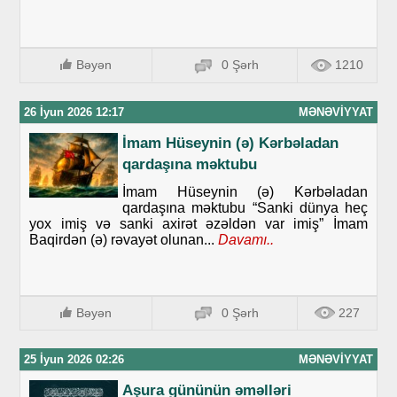
Bəyən
0 Şərh
1210
26 İyun 2026 12:17
MƏNƏVIYYAT
İmam Hüseynin (ə) Kərbəladan
qardaşına məktubu
İmam Hüseynin (ə) Kərbəladan
qardaşına məktubu “Sanki dünya heç
yox imiş və sanki axirət əzəldən var imiş” İmam
Baqirdən (ə) rəvayət olunan...
Davamı..
Bəyən
0 Şərh
227
25 İyun 2026 02:26
MƏNƏVIYYAT
Aşura gününün əməlləri