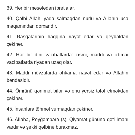
39. Hər bir məsələdən ibrət alar.
40. Qəlbi Allahı yada salmaqdan nurlu və Allahın uca
məqamından qorxandır.
41. Başqalarının haqqına riayət edər və qeybətdən
çəkinər.
42. Hər bir dini vacibatlarda: cismi, maddi və ictimai
vacibatlarda riyadan uzaq olar.
43. Maddi mövzularda əhkama riayət edər və Allahın
bəndəsidir.
44. Ömrünü qənimət bilər və onu yersiz tələf etməkdən
çəkinər.
45. İnsanlara töhmət vurmaqdan çəkinər.
46. Allaha, Peyğəmbərə (s), Qiyamət gününə qəti imanı
vardır və şəkki qəlbinə buraxmaz.