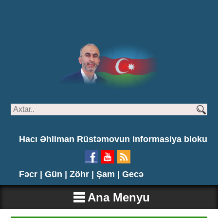
Hacı Əhliman Rüstəmovun informasiya bloku
Fəcr |
Gün |
Zöhr |
Şam |
Gecə
Ana Menyu