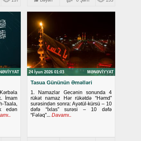
157
Bəyən
0 Şərh
133
NƏVIYYAT
24 İyun 2026 01:03
MƏNƏVIYYAT
Tasua Gününün Əməlləri
ərbəla
1. Namazlar Gecənin sonunda 4
ək. İmam
rükət namaz Hər rükətdə “Həmd”
-Taala,
surəsindən sonra: Ayətül-kürsü – 10
rk edən
dəfə “İxlas” surəsi – 10 dəfə
amı..
“Fələq”...
Davamı..