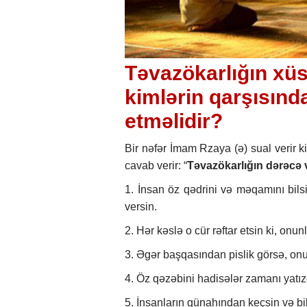
Təvazökarlığın xüs
kimlərin qarşısınd
etməlidir?
Bir nəfər İmam Rzaya (ə) sual verir k
cavab verir: “
Təvazökarlığın dərəcə v
1. İnsan öz qədrini və məqamını bil
versin.
2. Hər kəslə o cür rəftar etsin ki, onunl
3. Əgər başqasından pislik görsə, onu 
4. Öz qəzəbini hadisələr zamanı yatızd
5. İnsanların günahından keçsin və bils