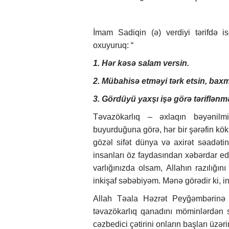
İmam Sadiqin (ə) verdiyi tərifdə is
oxuyuruq: “
1. Hər kəsə salam versin.
2. Mübahisə etməyi tərk etsin, baxma
3. Gördüyü yaxşı işə görə təriflən
Təvazökarlıq – əxlaqın bəyənilmi
buyurduğuna görə, hər bir şərəfin kö
gözəl sifət dünya və axirət səadətini
insanları öz faydasından xəbərdar edə
varlığınızda olsam, Allahın razılığın
inkişaf səbəbiyəm. Mənə görədir ki, in
Allah Təala Həzrət Peyğəmbərinə 
təvazökarlıq qanadını möminlərdən s
cəzbedici çətirini onların başları üzər