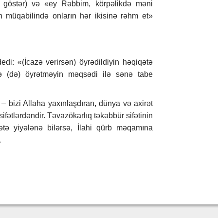
ıq göstər) və «ey Rəbbim, körpəlikdə məni
n müqabilində onların hər ikisinə rəhm et»
edi: «(İcazə verirsən) öyrədildiyin həqiqətə
ə (də) öyrətməyin məqsədi ilə sənə tabe
q – bizi Allaha yaxınlaşdıran, dünya və axirət
fətlərdəndir. Təvazökarlıq təkəbbür sifətinin
ətə yiyələnə bilərsə, İlahi qürb məqamına
.