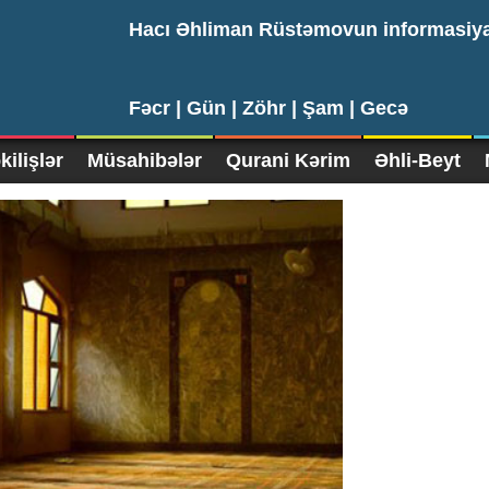
Hacı Əhliman Rüstəmovun informasiy
Fəcr |
Gün |
Zöhr |
Şam |
Gecə
ilişlər
Müsahibələr
Qurani Kərim
Əhli-Beyt