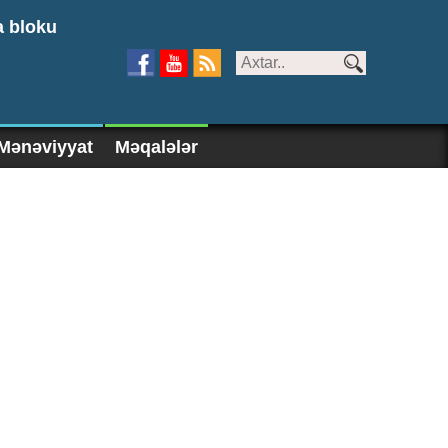
a bloku
Mənəviyyat
Məqalələr