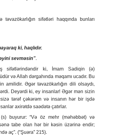
ə təvazökarlığın sifətləri haqqında bunları
yaraq ki, haqlıdır.
məyini sevməsin”
.
ş sifətlərindəndir ki, İmam Sadiqin (ə)
küdür və Allah dərgahında məqamı ucadır. Bu
n amilidir. Əgər təvazökarlığın dili olsaydı,
rdi. Deyərdi ki, ey insanlar! Əgər mən sizin
ı sizə tərəf çəkərəm və insanın hər bir işdə
sanlar axirətdə saədətə çatırlar.
(s) buyurur: “Və öz mehr (məhəbbət) və
ənə tabe olan hər bir kəsin üzərinə endir;
ində aç”. (“Şuəra” 215).