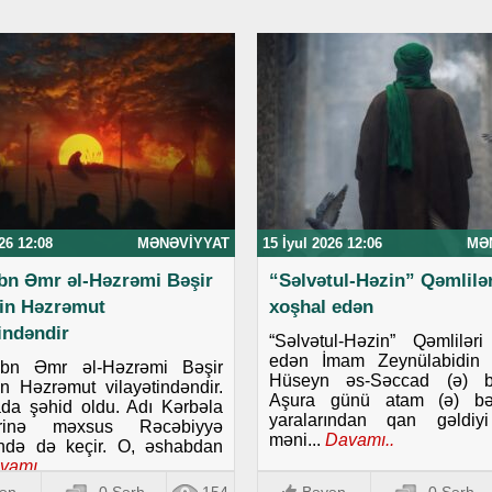
26 12:08
MƏNƏVIYYAT
15 İyul 2026 12:06
MƏ
ibn Əmr əl-Həzrəmi Bəşir
“Səlvətul-Həzin” Qəmlilər
in Həzrəmut
xoşhal edən
tindəndir
“Səlvətul-Həzin” Qəmlilər
edən İmam Zeynülabidin 
ibn Əmr əl-Həzrəmi Bəşir
Hüseyn əs-Səccad (ə) b
 Həzrəmut vilayətindəndir.
Aşura günü atam (ə) bə
da şəhid oldu. Adı Kərbəla
yaralarından qan gəldiy
lərinə məxsus Rəcəbiyyə
məni...
Davamı..
ində də keçir. O, əshabdan
vamı..