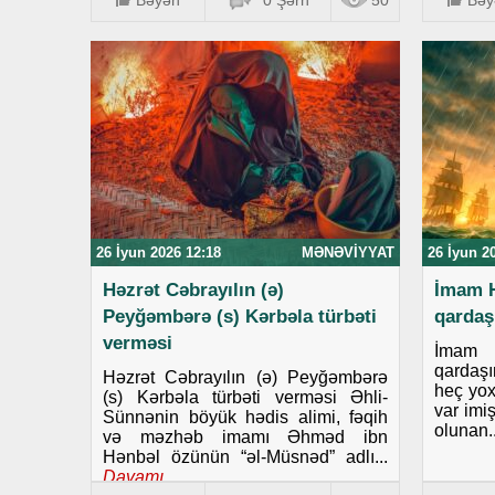
Bəyən
0 Şərh
50
Bəy
26 İyun 2026 12:18
MƏNƏVIYYAT
26 İyun 2
Həzrət Cəbrayılın (ə)
İmam H
Peyğəmbərə (s) Kərbəla türbəti
qardaş
verməsi
İmam 
qardaş
Həzrət Cəbrayılın (ə) Peyğəmbərə
heç yox
(s) Kərbəla türbəti verməsi Əhli-
var imi
Sünnənin böyük hədis alimi, fəqih
olunan..
və məzhəb imamı Əhməd ibn
Hənbəl özünün “əl-Müsnəd” adlı...
Davamı..