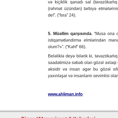
və kiçiklik qanadı sal (təvazökarl
(rəhmət üzündən) tərbiyə etmələrini
de!”. (“İsra” 24).
5. Müəllim qarşısında
. “Musa ona d
istiqamətləndirmə elmlərindən mən
olum?»”. (“Kəhf” 66).
Beləliklə deyə bilərik ki, təvazökarlı
səadətimizə səbəb olan gözəl əxlaqi si
əksidir və insan əgər bu gözəl sif
yaxınlaşar və insanların sevimlisi olar
www.ahliman.info