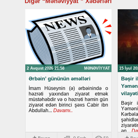
Digər “Mənəviyyat ” Xəbərləri
2 Avqust 2026 21:58
MƏNƏVIYYAT
15 İyul 20
Ərbəin’ gününün əməlləri
Bəşir 
Yəmən
İmam Hüseynin (ə) ərbəinində o
vilayə
həzrəti yaxından ziyarət etmək
müstəhəbdir və o həzrəti həmin gün
Bəşir 
ziyarət edən birinci şəxs Cabir ibn
Yəmənin
Abdullah...
Davamı..
Kərbəla
şəhid
ziyarət
ən...
Da