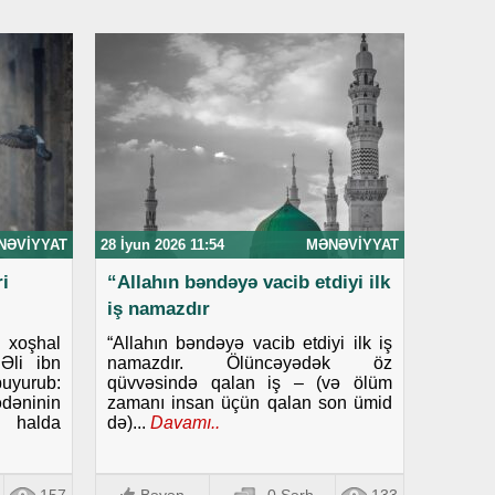
NƏVIYYAT
28 İyun 2026 11:54
MƏNƏVIYYAT
i
“Allahın bəndəyə vacib etdiyi ilk
iş namazdır
i xoşhal
“Allahın bəndəyə vacib etdiyi ilk iş
Əli ibn
namazdır. Ölüncəyədək öz
uyurub:
qüvvəsində qalan iş – (və ölüm
dəninin
zamanı insan üçün qalan son ümid
i halda
də)...
Davamı..