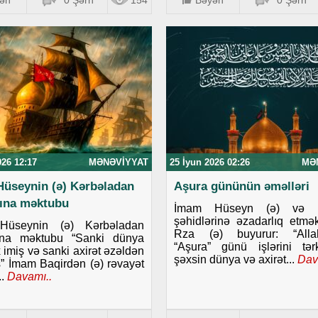
ən
0 Şərh
154
Bəyən
0 Şərh
026 12:17
MƏNƏVIYYAT
25 İyun 2026 02:26
MƏ
üseynin (ə) Kərbəladan
Aşura gününün əməlləri
ına məktubu
İmam Hüseyn (ə) və K
şəhidlərinə əzadarlıq etm
Hüseynin (ə) Kərbəladan
Rza (ə) buyurur: “Allah
ına məktubu “Sanki dünya
“Aşura” günü işlərini tə
 imiş və sanki axirət əzəldən
şəxsin dünya və axirət...
Dav
ş” İmam Baqirdən (ə) rəvayət
.
Davamı..