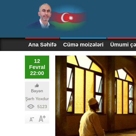
Ana Səhifə
Cümə moizələri
Ümumi çək
12
Fevral
22:00
Bəyən
Şərh Yoxdur
5123