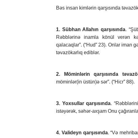
Bəs insan kimlərin qarşısında təvazök
1. Sübhan Allahın qarşısında
. “Şü
Rəbblərinə inamla könül verən kə
qalacaqlar”. (“Hud” 23). Onlar iman gə
təvazökarlıq ediblər.
2. Möminlərin qarşısında təvazö
möminlər(in üstün)ə sər”. (“Hicr” 88).
3. Yoxsullar qarşısında
. “Rəbbləri
istəyərək, səhər-axşam Onu çağıranla
4. Valideyn qarşısında
. “Və mehriba