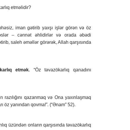
arlıq etməlidir?
bhəsiz, iman gətirib yaxşı işlər görən və öz
slər – cənnət əhlidirlər və orada əbədi
tirib, saleh əməllər görərək, Allah qarşısında
karlıq etmək
. “Öz təvazökarlıq qanadını
nin razılığını qazanmaq və Ona yaxınlaşmaq
rı öz yanından qovma!”. (“Ənam” 52).
nlıq üzündən onların qarşısında təvazökarlıq