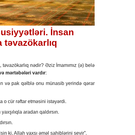
usiyyətləri. İnsan
a təvazökarlıq
i, təvazökarlıq nədir? Əziz İmamımız (ə) belə
ə mərtəbələri vardır
:
sin və pak qəlblə onu münasib yerində qərar
a o cür rəftar etməsini istəyərdi.
yaxşılıqla aradan qaldırsın.
ırsın.
in ki, Allah yaxşı əməl sahiblərini sevir”.