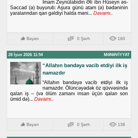
İmam Zeynülabidin Əli ibn Hüseyn əs-
Səccad (ə) buyurub: Aşura günü atam (ə) bədəninin
yaralarından qan gəldiyi halda məni...
Davamı..
Bəyən
0 Şərh
160
28 İyun 2026 11:54
MƏNƏVIYYAT
“Allahın bəndəyə vacib etdiyi ilk iş
namazdır
“Allahın bəndəyə vacib etdiyi ilk iş
namazdır. Ölüncəyədək öz qüvvəsində
qalan iş – (və ölüm zamanı insan üçün qalan son
ümid də)...
Davamı..
Bəyən
0 Şərh
138