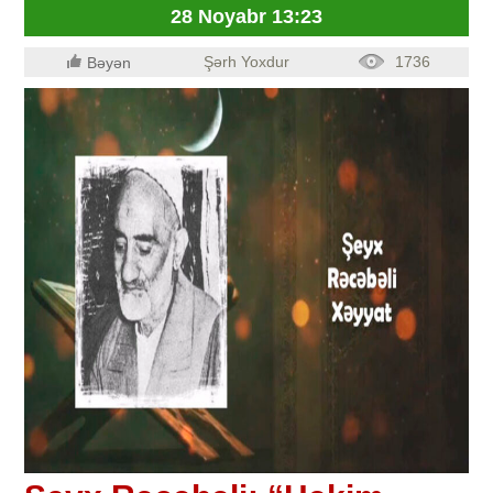
28 Noyabr 13:23
Şərh Yoxdur
1736
Bəyən