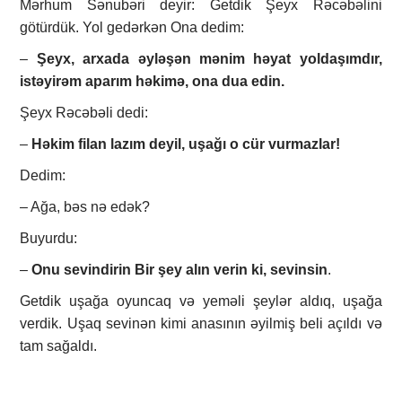
Mərhum Sənubəri deyir: Getdik Şeyx Rəcəbəlini
götürdük. Yol gedərkən Ona dedim:
–
Şeyx, arxada əyləşən mənim həyat yoldaşımdır,
istəyirəm aparım həkimə, ona dua edin.
Şeyx Rəcəbəli dedi:
–
Həkim filan lazım deyil, uşağı o cür vurmazlar!
Dedim:
– Ağa, bəs nə edək?
Buyurdu:
–
Onu sevindirin Bir şey alın verin ki, sevinsin
.
Getdik uşağa oyuncaq və yeməli şeylər aldıq, uşağa
verdik. Uşaq sevinən kimi anasının əyilmiş beli açıldı və
tam sağaldı.