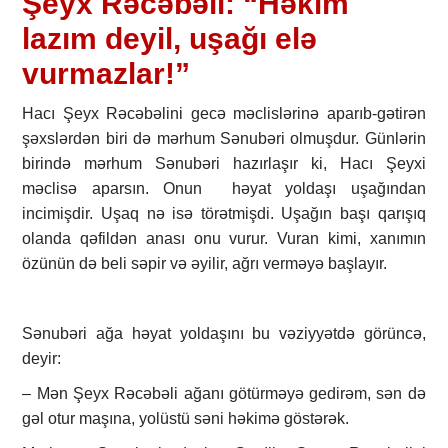
Şeyx Rəcəbəli: “Həkim
lazım deyil, uşağı elə
vurmazlar!”
Hacı Şeyx Rəcəbəlini gecə məclislərinə aparıb-gətirən
şəxslərdən biri də mərhum Sənubəri olmuşdur. Günlərin
birində mərhum Sənubəri hazırlaşır ki, Hacı Şeyxi
məclisə aparsın. Onun həyat yoldaşı uşağından
incimişdir. Uşaq nə isə törətmişdi. Uşağın başı qarışıq
olanda qəfildən anası onu vurur. Vuran kimi, xanımın
özünün də beli səpir və əyilir, ağrı verməyə başlayır.
Sənubəri ağa həyat yoldaşını bu vəziyyətdə görüncə,
deyir:
– Mən Şeyx Rəcəbəli ağanı götürməyə gedirəm, sən də
gəl otur maşına, yolüstü səni həkimə göstərək.