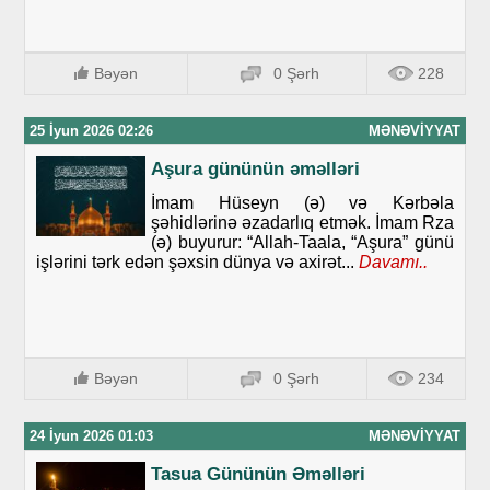
Bəyən
0 Şərh
228
25 İyun 2026 02:26
MƏNƏVIYYAT
Aşura gününün əməlləri
İmam Hüseyn (ə) və Kərbəla
şəhidlərinə əzadarlıq etmək. İmam Rza
(ə) buyurur: “Allah-Taala, “Aşura” günü
işlərini tərk edən şəxsin dünya və axirət...
Davamı..
Bəyən
0 Şərh
234
24 İyun 2026 01:03
MƏNƏVIYYAT
Tasua Gününün Əməlləri