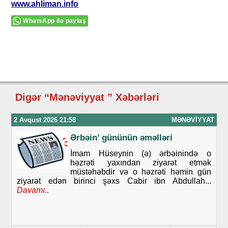
www.ahliman.info
WhatsApp ilə paylaş
Digər “Mənəviyyat ” Xəbərləri
2 Avqust 2026 21:58
MƏNƏVIYYAT
Ərbəin’ gününün əməlləri
İmam Hüseynin (ə) ərbəinində o
həzrəti yaxından ziyarət etmək
müstəhəbdir və o həzrəti həmin gün
ziyarət edən birinci şəxs Cabir ibn Abdullah...
Davamı..