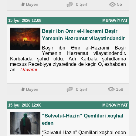
Bəyən
0 Şərh
55
15 İyul 2026 12:08
MƏNƏVIYYAT
Bəşir ibn Əmr əl-Həzrəmi Bəşir
Yəmənin Həzrəmut vilayətindəndir
Bəşir ibn Əmr əl-Həzrəmi Bəşir
Yəmənin Həzrəmut vilayətindəndir.
Kərbəlada şəhid oldu. Adı Kərbəla şəhidlərinə
məxsus Rəcəbiyyə ziyarətində də keçir. O, əshabdan
ən...
Davamı..
Bəyən
0 Şərh
158
15 İyul 2026 12:06
MƏNƏVIYYAT
“Səlvətul-Həzin” Qəmliləri xoşhal
edən
“Səlvətul-Həzin” Qəmliləri xoşhal edən