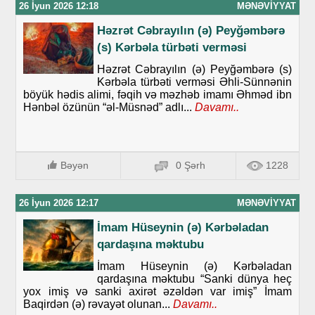
26 İyun 2026 12:18
MƏNƏVIYYAT
Həzrət Cəbrayılın (ə) Peyğəmbərə
(s) Kərbəla türbəti verməsi
Həzrət Cəbrayılın (ə) Peyğəmbərə (s)
Kərbəla türbəti verməsi Əhli-Sünnənin
böyük hədis alimi, fəqih və məzhəb imamı Əhməd ibn
Hənbəl özünün “əl-Müsnəd” adlı...
Davamı..
Bəyən
0 Şərh
1228
26 İyun 2026 12:17
MƏNƏVIYYAT
İmam Hüseynin (ə) Kərbəladan
qardaşına məktubu
İmam Hüseynin (ə) Kərbəladan
qardaşına məktubu “Sanki dünya heç
yox imiş və sanki axirət əzəldən var imiş” İmam
Baqirdən (ə) rəvayət olunan...
Davamı..