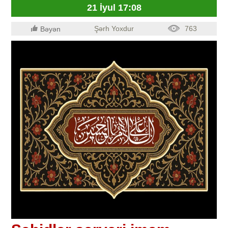
21 İyul 17:08
Şərh Yoxdur
763
Bəyən