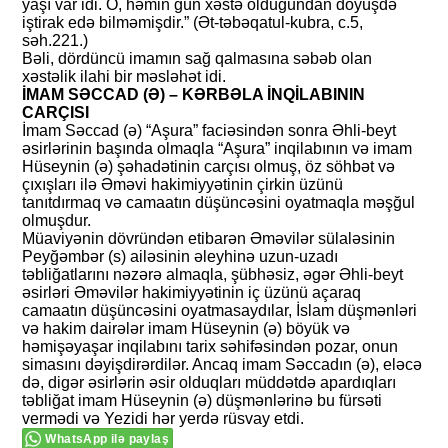
yaşı var idi. O, həmin gün xəstə olduğundan döyüşdə
iştirak edə bilməmişdir.” (Ət-təbəqatul-kubra, c.5,
səh.221.)
Bəli, dördüncü imamın sağ qalmasına səbəb olan
xəstəlik ilahi bir məsləhət idi.
İMAM SƏCCAD (Ə) – KƏRBƏLA İNQİLABININ
CARÇISI
İmam Səccad (ə) “Aşura” faciəsindən sonra Əhli-beyt
əsirlərinin başında olmaqla “Aşura” inqilabının və imam
Hüseynin (ə) şəhadətinin carçısı olmuş, öz söhbət və
çıxışları ilə Əməvi hakimiyyətinin çirkin üzünü
tanıtdırmaq və camaatın düşüncəsini oyatmaqla məşğul
olmuşdur.
Müaviyənin dövründən etibarən Əməvilər sülaləsinin
Peyğəmbər (s) ailəsinin əleyhinə uzun-uzadı
təbliğatlarını nəzərə almaqla, şübhəsiz, əgər Əhli-beyt
əsirləri Əməvilər hakimiyyətinin iç üzünü açaraq
camaatın düşüncəsini oyatmasaydılar, İslam düşmənləri
və hakim dairələr imam Hüseynin (ə) böyük və
həmişəyaşar inqilabını tarix səhifəsindən pozar, onun
simasını dəyişdirərdilər. Ancaq imam Səccadın (ə), eləcə
də, digər əsirlərin əsir olduqları müddətdə apardıqları
təbliğat imam Hüseynin (ə) düşmənlərinə bu fürsəti
vermədi və Yezidi hər yerdə rüsvay etdi.
WhatsApp ilə paylaş