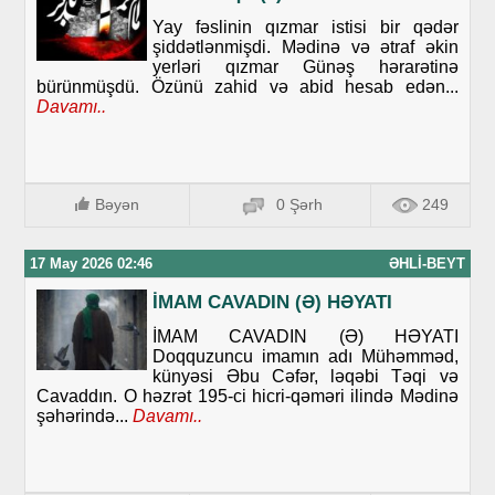
Yay fəslinin qızmar istisi bir qədər
şiddətlənmişdi. Mədinə və ətraf əkin
yerləri qızmar Günəş hərarətinə
bürünmüşdü. Özünü zahid və abid hesab edən...
Davamı..
Bəyən
0 Şərh
249
17 May 2026 02:46
ƏHLI-BEYT
İMAM CAVADIN (Ə) HƏYATI
İMAM CAVADIN (Ə) HƏYATI
Doqquzuncu imamın adı Mühəmməd,
künyəsi Əbu Cəfər, ləqəbi Təqi və
Cavaddın. O həzrət 195-ci hicri-qəməri ilində Mədinə
şəhərində...
Davamı..