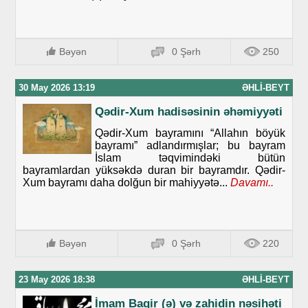
Bəyən
0 Şərh
250
30 May 2026 13:19
ƏHLI-BEYT
Qədir-Xum hadisəsinin əhəmiyyəti
Qədir-Xum bayramını “Allahın böyük
bayramı” adlandırmışlar; bu bayram
İslam təqvimindəki bütün
bayramlardan yüksəkdə duran bir bayramdır. Qədir-
Xum bayramı daha dolğun bir mahiyyətə...
Davamı..
Bəyən
0 Şərh
220
23 May 2026 18:38
ƏHLI-BEYT
İmam Baqir (ə) və zahidin nəsihəti