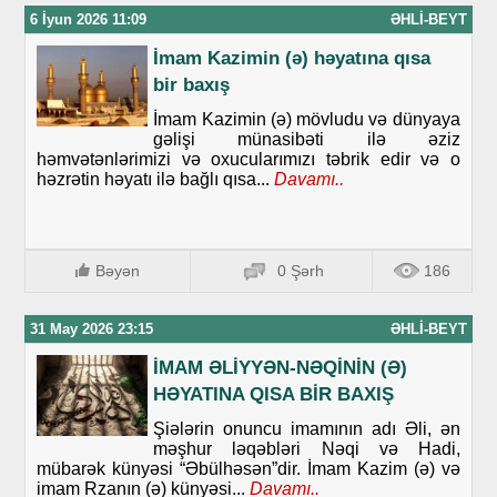
6 İyun 2026 11:09
ƏHLI-BEYT
İmam Kazimin (ə) həyatına qısa
bir baxış
İmam Kazimin (ə) mövludu və dünyaya
gəlişi münasibəti ilə əziz
həmvətənlərimizi və oxucularımızı təbrik edir və o
həzrətin həyatı ilə bağlı qısa...
Davamı..
Bəyən
0 Şərh
186
31 May 2026 23:15
ƏHLI-BEYT
İMAM ƏLİYYƏN-NƏQİNİN (Ə)
HƏYATINA QISA BİR BAXIŞ
Şiələrin onuncu imamının adı Əli, ən
məşhur ləqəbləri Nəqi və Hadi,
mübarək künyəsi “Əbülhəsən”dir. İmam Kazim (ə) və
imam Rzanın (ə) künyəsi...
Davamı..