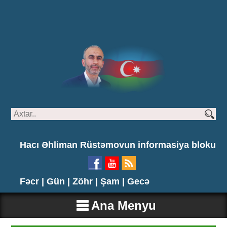
Hacı Əhliman Rüstəmovun informasiya bloku
Fəcr |
Gün |
Zöhr |
Şam |
Gecə
Ana Menyu