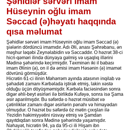
Şəhidlər sərvəri imam
Hüseynin oğlu imam
Səccad (ə)həyatı haqqında
qısa məlumat
Şəhidlər sərvəri imam Hüseynin oğlu imam Səccad (ə)
şiələrin dördüncü imamıdır. Adı Əli, anası Şəhrəbanu, ən
məşhur ləqəbi Zeynəlabidin və Səccaddır. O həzrət 38-ci
hicri-qəməri ilində dünyaya gəlmiş və uşaqlıq illərini
Mədinə şəhərində keçirmişdir. Təxminən iki il babası
imam Əlinin (ə), on il də əmisi imam Həsənin (ə) imamət
dövrünü görmüşdür.
Hicrətin 61-ci ilinin Məhərrəm ayında atasının inqilab və
şəhadəti zamanı Kərbəlada iştirak etmiş, lakin xəstə
olduğu üçün döyüşməmişdir. Kərbəla faciəsindən sonra
digər əhli-beyt əsirləri ilə birlikdə Kufəyə, sonra isə Şama
əsir aparılmışdır. Bu səfərdə o həzrət müsibət və
çətinliklər zamanı digər əsirlərin pənahı və himayədarı
olmuşdur. O həzrət bu səfərdə öz mətin çıxışları ilə
Yezidin hakimiyyətini rüsvay etmiş və Şamdan
qayıtdıqdan sonra Mədinə şəhərində yaşamışdır.
Nəhayət, hicrətin 94, ya da 95-ci ili Hişam ibn