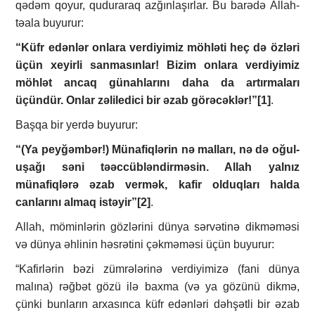
qədəm qoyur, quduraraq azğınlaşırlar. Bu barədə Allah-
təala buyurur:
“Küfr edənlər onlara verdiyimiz möhləti heç də özləri
üçün xeyirli sanmasınlar! Bizim onlara verdiyimiz
möhlət ancaq günahlarını daha da artırmaları
üçündür. Onlar zəliledici bir əzab görəcəklər!”
[1]
.
Başqa bir yerdə buyurur:
“(Ya peyğəmbər!) Münafiqlərin nə malları, nə də oğul-
uşağı səni təəccübləndirməsin. Allah yalnız
münafiqlərə əzab vermək, kafir olduqları halda
canlarını almaq istəyir”
[2]
.
Allah, möminlərin gözlərini dünya sərvətinə dikməməsi
və dünya əhlinin həsrətini çəkməməsi üçün buyurur:
“Kafirlərin bəzi zümrələrinə verdiyimizə (fani dünya
malına) rəğbət gözü ilə baxma (və ya gözünü dikmə,
çünki bunların arxasınca küfr edənləri dəhşətli bir əzab