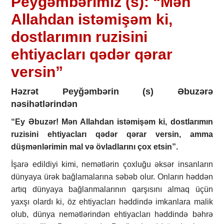
Peyğəmbərimiz (s): “Mən
Allahdan istəmişəm ki,
dostlarımın ruzisini
ehtiyacları qədər qərar
versin”
Həzrət Peyğəmbərin (s) Əbuzərə
nəsihətlərindən
“Ey Əbuzər! Mən Allahdan istəmişəm ki, dostlarımın
ruzisini ehtiyacları qədər qərar versin, amma
düşmənlərimin mal və övladlarını çox etsin”.
İşarə edildiyi kimi, nemətlərin çoxluğu əksər insanların
dünyaya ürək bağlamalarına səbəb olur. Onların həddən
artıq dünyaya bağlanmalarının qarşısını almaq üçün
yaxşı olardı ki, öz ehtiyacları həddində imkanlara malik
olub, dünya nemətlərindən ehtiyacları həddində bəhrə