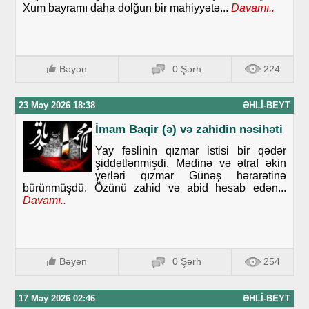
Xum bayramı daha dolğun bir mahiyyətə...
Davamı..
Bəyən
0 Şərh
224
23 May 2026 18:38
ƏHLI-BEYT
İmam Baqir (ə) və zahidin nəsihəti
Yay fəslinin qızmar istisi bir qədər
şiddətlənmişdi. Mədinə və ətraf əkin
yerləri qızmar Günəş hərarətinə
bürünmüşdü. Özünü zahid və abid hesab edən...
Davamı..
Bəyən
0 Şərh
254
17 May 2026 02:46
ƏHLI-BEYT