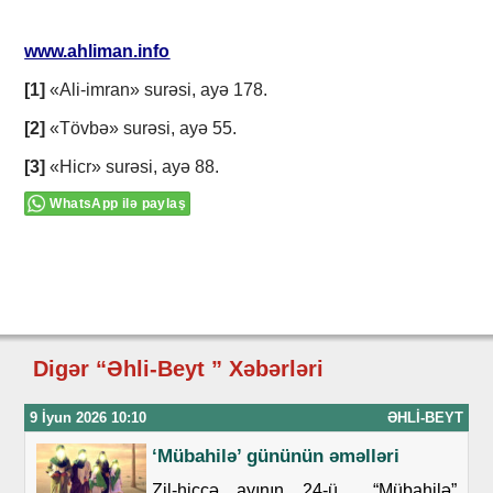
www.ahliman.info
[1]
«Ali-imran» surəsi, ayə 178.
[2]
«Tövbə» surəsi, ayə 55.
[3]
«Hicr» surəsi, ayə 88.
WhatsApp ilə paylaş
Digər “Əhli-Beyt ” Xəbərləri
9 İyun 2026 10:10
ƏHLI-BEYT
‘Mübahilə’ gününün əməlləri
Zil-hiccə ayının 24-ü “Mübahilə”