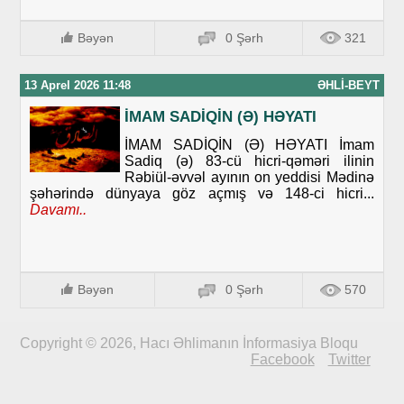
Bəyən
0 Şərh
321
13 Aprel 2026 11:48
ƏHLI-BEYT
İMAM SADİQİN (Ə) HƏYATI
İMAM SADİQİN (Ə) HƏYATI İmam
Sadiq (ə) 83-cü hicri-qəməri ilinin
Rəbiül-əvvəl ayının on yeddisi Mədinə
şəhərində dünyaya göz açmış və 148-ci hicri...
Davamı..
Bəyən
0 Şərh
570
Copyright © 2026, Hacı Əhlimanın İnformasiya Bloqu
Facebook
Twitter