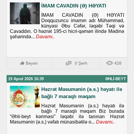
İMAM CAVADIN (Ə) HƏYATI
İMAM CAVADIN (Ə) HƏYATI
Doqquzuncu imamın adı Mühəmməd,
künyəsi Əbu Cəfər, ləqəbi Təqi və
Cavaddın. O həzrət 195-ci hicri-qəməri ilində Mədinə
şəhərində...
Davamı..
Bəyən
0 Şərh
428
19 Aprel 2026 16:39
ƏHLI-BEYT
Həzrət Məsumənin (ə.s.) həyatı ilə
bağlı 7 maraqlı məqam
Həzrət Məsumənin (ə.s.) həyatı ilə
bağlı 7 maraqlı məqam Biz burada
“Əhli-beyt kəriməsi” ləqəbi ilə tanınan Həzrət
Məsumənin (ə.s.) vəfatı münasibətilə o...
Davamı..