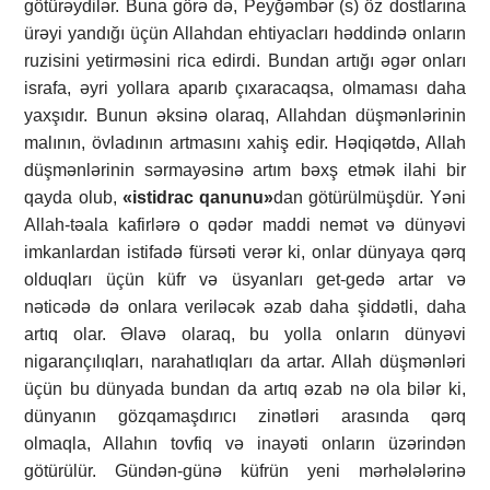
götürəydilər. Buna görə də, Peyğəmbər (s) öz dostlarına
ürəyi yandığı üçün Allahdan ehtiyacları həddində onların
ruzisini yetirməsini rica edirdi. Bundan artığı əgər onları
israfa, əyri yollara aparıb çıxaracaqsa, olmaması daha
yaxşıdır. Bunun əksinə olaraq, Allahdan düşmənlərinin
malının, övladının artmasını xahiş edir. Həqiqətdə, Allah
düşmənlərinin sərmayəsinə artım bəxş etmək ilahi bir
qayda olub,
«istidrac qanunu»
dan götürülmüşdür. Yəni
Allah-təala kafirlərə o qədər maddi nemət və dünyəvi
imkanlardan istifadə fürsəti verər ki, onlar dünyaya qərq
olduqları üçün küfr və üsyanları get-gedə artar və
nəticədə də onlara veriləcək əzab daha şiddətli, daha
artıq olar. Əlavə olaraq, bu yolla onların dünyəvi
nigarançılıqları, narahatlıqları da artar. Allah düşmənləri
üçün bu dünyada bundan da artıq əzab nə ola bilər ki,
dünyanın gözqamaşdırıcı zinətləri arasında qərq
olmaqla, Allahın tovfiq və inayəti onların üzərindən
götürülür. Gündən-günə küfrün yeni mərhələlərinə