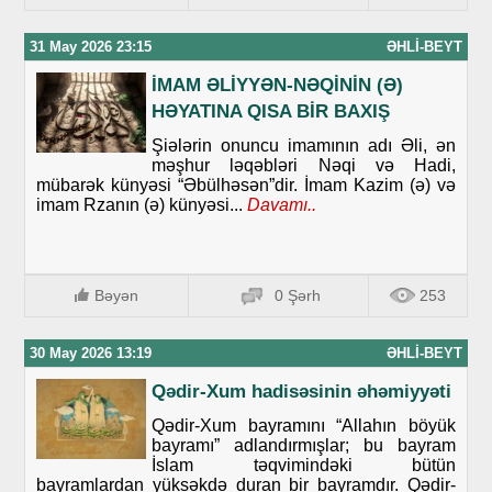
31 May 2026 23:15
ƏHLI-BEYT
İMAM ƏLİYYƏN-NƏQİNİN (Ə)
HƏYATINA QISA BİR BAXIŞ
Şiələrin onuncu imamının adı Əli, ən
məşhur ləqəbləri Nəqi və Hadi,
mübarək künyəsi “Əbülhəsən”dir. İmam Kazim (ə) və
imam Rzanın (ə) künyəsi...
Davamı..
Bəyən
0 Şərh
253
30 May 2026 13:19
ƏHLI-BEYT
Qədir-Xum hadisəsinin əhəmiyyəti
Qədir-Xum bayramını “Allahın böyük
bayramı” adlandırmışlar; bu bayram
İslam təqvimindəki bütün
bayramlardan yüksəkdə duran bir bayramdır. Qədir-