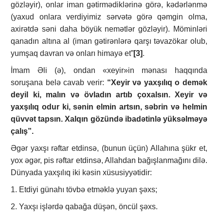
gözləyir), onlar iman gətirmədiklərinə görə, kədərlənmə
(yaxud onlara verdiyimiz sərvətə görə qəmgin olma,
axirətdə səni daha böyük nemətlər gözləyir). Möminləri
qanadın altına al (iman gətirənlərə qarşı təvazökar olub,
yumşaq davran və onları himayə et”
[3]
.
İmam Əli (ə), ondan «xeyir»in mənası haqqında
soruşana belə cavab verir:
“Xeyir və yaxşılıq o demək
deyil ki, malın və övladın artıb çoxalsın. Xeyir və
yaxşılıq odur ki, sənin elmin artsın, səbrin və helmin
qüvvət tapsın. Xalqın gözündə ibadətinlə yüksəlməyə
çalış”.
Əgər yaxşı rəftar etdinsə, (bunun üçün) Allahına şükr et,
yox əgər, pis rəftar etdinsə, Allahdan bağışlanmağını dilə.
Dünyada yaxşılıq iki kəsin xüsusiyyətidir:
1. Etdiyi günahı tövbə etməklə yuyan şəxs;
2. Yaxşı işlərdə qabağa düşən, öncül şəxs.