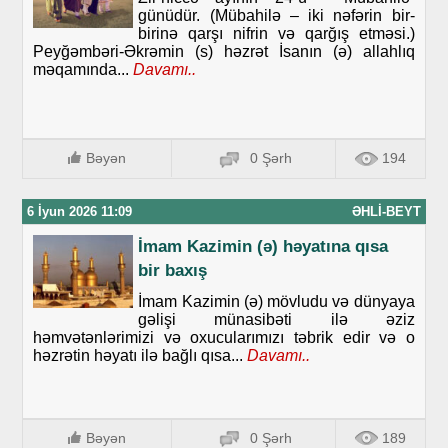
günüdür. (Mübahilə – iki nəfərin bir-
birinə qarşı nifrin və qarğış etməsi.)
Peyğəmbəri-Əkrəmin (s) həzrət İsanın (ə) allahlıq
məqamında...
Davamı..
Bəyən
0 Şərh
194
6 İyun 2026 11:09
ƏHLI-BEYT
İmam Kazimin (ə) həyatına qısa
bir baxış
İmam Kazimin (ə) mövludu və dünyaya
gəlişi münasibəti ilə əziz
həmvətənlərimizi və oxucularımızı təbrik edir və o
həzrətin həyatı ilə bağlı qısa...
Davamı..
Bəyən
0 Şərh
189