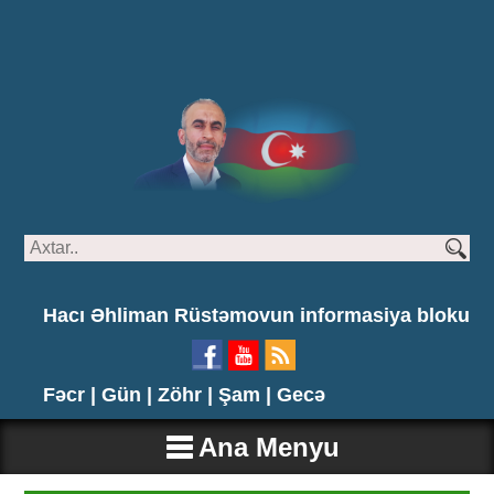
Hacı Əhliman Rüstəmovun informasiya bloku
Fəcr |
Gün |
Zöhr |
Şam |
Gecə
Ana Menyu