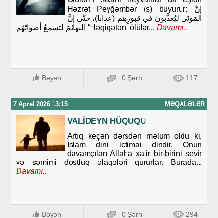
Həzrət Peyğəmbər (s) buyurur: إنَّ
المَوتَى ليُعذَّبونَ في قبورِهِم (عذابا)، حتَّى إنَّ
البهائمَ لتسمعُ أصواتَهُم “Həqiqətən, ölülər...
Davamı..
Bəyən
0 Şərh
117
7 Aprel 2026 13:15
MƏQALƏLƏR
VALİDEYN HÜQUQU
Artıq keçən dərsdən məlum oldu ki,
İslаm dini ictimai dindir. Onun
davamçıları Allaha xatir bir-birini sevir
və səmimi dostluq əlaqələri qururlar. Burada...
Davamı..
Bəyən
0 Şərh
294