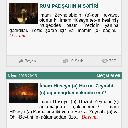
RÜM PADŞAHININ SƏFİRİ
İmam Zeynəlabidin (ə)-dan rəvayət
olunur ki, İmam Hüseyn (ə)-ın kəsilmiş
müqəddəs başını Yezidin yanına
gətirdilər. Yezid şərab içir və İmamın (ə) başını...
Davamı..
Bəyən
0 Şərh
757
6 İyul 2025 20:13
MƏQALƏLƏR
İmam Hüseyn (ə) Həzrət Zeynəbi
(s) ağlamaqdan çəkindirirmi?
İmam Hüseyn (ə) Həzrət Zeynəbi (s)
ağlamaqdan çəkindirirmi? İmam
Hüseyn (ə) Kərbəlada iki yerdə Həzrət Zeynəbi (ə) və
Əhli-Beytini (ə) ağlamaqdan, üzə,...
Davamı..