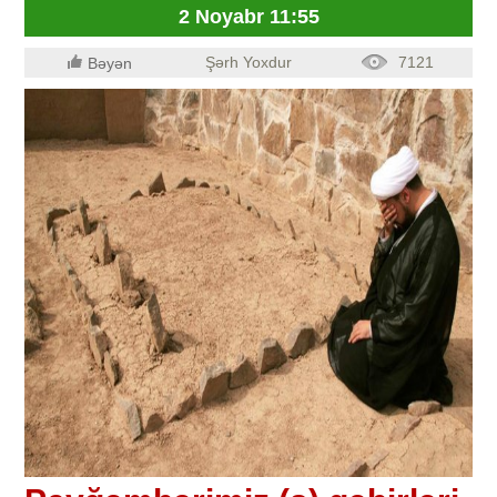
2 Noyabr 11:55
Şərh Yoxdur
7121
Bəyən