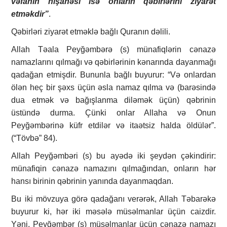
vəfanın nişanəsi isə onların qəbirlərini ziyarət
etməkdir”
.
Qəbirləri ziyarət etməklə bağlı Quranın dəlili.
Allah Təala Peyğəmbərə (s) münafiqlərin cənazə
namazlarını qılmağı və qəbirlərinin kənarında dayanmağı
qadağan etmişdir. Bununla bağlı buyurur: “Və onlardan
ölən heç bir şəxs üçün əsla namaz qılma və (barəsində
dua etmək və bağışlanma diləmək üçün) qəbrinin
üstündə durma. Çünki onlar Allaha və Onun
Peyğəmbərinə küfr etdilər və itaətsiz halda öldülər”.
(“Tövbə” 84).
Allah Peyğəmbəri (s) bu ayədə iki şeydən çəkindirir:
münafiqin cənazə namazını qılmağından, onların hər
hansı birinin qəbrinin yanında dayanmaqdan.
Bu iki mövzuya görə qadağanı verərək, Allah Təbarəkə
buyurur ki, hər iki məsələ müsəlmanlar üçün caizdir.
Yəni, Peyğəmbər (s) müsəlmanlar üçün cənazə namazı