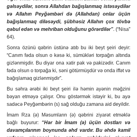
gəlsəydilər, sonra Allahdan bağışlanmaq istəsəydilər
və Allahın Peyğəmbəri də (Allahdan) onlar üçün
bağışlanmaq diləsəydi, şübhəsiz Allahın çox tövbə
qəbul edən və mehriban olduğunu görərdilər”
. (“Nisa”
64).
Sonra özünü qəbrin üstünə atıb bu iki beyt şeiri deyir:
“Canım fəda olsun o kəsə ki, sümükləri torpağın altında
gizlənmişdir. Bu diyar ona xatir pak və pakizədir. Canım
fəda olsun o torpağa ki, səni götürmüşdür və onda iffət və
bağışlamaq gizlənmişdir”.
Bu səhra ərəbi iki beyt şeiri ilə həmin ayənin məğzini
bəyan etməyə çalışır. Onu göstərmək istəyir ki, bu ayə
sadəcə Peyğəmbərin (s) sağ olduğu zamana aid deyildir.
İmam Rza (ə) Məsumların (ə) qəbrini ziyarət etməklə
bağlı buyurur:
“Hər bir İmam (ə) üçün dostları və
davamçılarının boynunda əhd vardır. Bu əhdə kamil