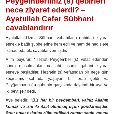
Peyğəmbərimiz (s) qəbirləri
necə ziyarət edərdi? –
Ayətullah Cəfər Sübhani
cavablandırır
Ayətullahil-Uzma Sübhani vəhabilərin qəbirləri ziyarət
etməklə bağlı şübhələrinə həm əqli və həm də hədislərə
istinad edərək, cavablar vermişdir.
Alim buyurur: “Həzrət Peyğəmbər (s) vəfat edəndən
sonra müsəlmanlar bu İlahi insanın qəbrini ziyarət
etməyə başladılar. Həzrətin (s) vəfatından bir neçə gün
keçməmiş səhrada yaşayan bir ərəb gəldi və
Peyğəmbərin (s) qəbrinin qarşısında dayandı bir ayə və
iki beyt şeir dedi.
Ayə belədir:
“Biz hər bir peyğəmbəri, yalnız Allahın
kömək və izni ilə itaət olunmaq üçün göndərmişdik.
Əgər onlar özlərinə zülm etdikləri zaman sənin yanına