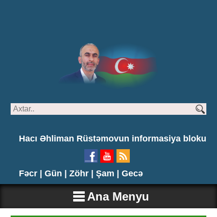
Hacı Əhliman Rüstəmovun informasiya bloku
Fəcr |
Gün |
Zöhr |
Şam |
Gecə
Ana Menyu