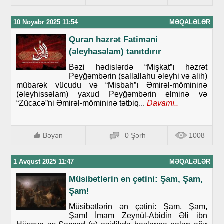
10 Noyabr 2025 11:54
MƏQALƏLƏR
Quran həzrət Fatiməni
(əleyhasəlam) tanıtdırır
Bəzi hədislərdə “Mişkat”ı həzrət
Peyğəmbərin (sallallahu əleyhi və alih)
mübarək vücudu və “Misbah”ı Əmirəl-mömininə
(əleyhissəlam) yaxud Peyğəmbərin elminə və
“Zücacə”ni Əmirəl-mömininə tətbiq...
Davamı..
Bəyən
0 Şərh
1008
1 Avqust 2025 11:47
MƏQALƏLƏR
Müsibətlərin ən çətini: Şam, Şam,
Şam!
Müsibətlərin ən çətini: Şam, Şam,
Şam! İmam Zeynül-Abidin Əli ibn