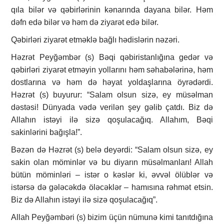
qıla bilər və qəbirlərinin kənarında dayana bilər. Həm
dəfn edə bilər və həm də ziyarət edə bilər.
Qəbirləri ziyarət etməklə bağlı hədislərin nəzəri.
Həzrət Peyğəmbər (s) Bəqi qəbiristanlığına gedər və
qəbirləri ziyarət etməyin yollarını həm səhabələrinə, həm
dostlarına və həm də həyat yoldaşlarına öyrədərdi.
Həzrət (s) buyurur: “Salam olsun sizə, ey müsəlman
dəstəsi! Dünyada vədə verilən şey gəlib çatdı. Biz də
Allahın istəyi ilə sizə qoşulacağıq. Allahım, Bəqi
sakinlərini bağışla!”.
Bəzən də Həzrət (s) belə deyərdi: “Salam olsun sizə, ey
sakin olan möminlər və bu diyarın müsəlmanları! Allah
bütün möminləri – istər o kəslər ki, əvvəl ölüblər və
istərsə də gələcəkdə öləcəklər – hamısına rəhmət etsin.
Biz də Allahın istəyi ilə sizə qoşulacağıq”.
Allah Peyğəmbəri (s) bizim üçün nümunə kimi tanıtdığına