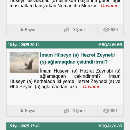
Hüseyn əs-Səccad (ə) əsirlikdə başlarına gələn ağır
müsibətləri danışarkən Nöman ibn Münzər...
Davamı..
Bəyən
0 Şərh
980
16 İyul 2025 20:14
MƏQALƏLƏR
İmam Hüseyn (ə) Həzrət Zeynəbi
(s) ağlamaqdan çəkindirirmi?
İmam Hüseyn (ə) Həzrət Zeynəbi (s)
ağlamaqdan çəkindirirmi? İmam
Hüseyn (ə) Kərbəlada iki yerdə Həzrət Zeynəbi (ə) və
Əhli-Beytini (ə) ağlamaqdan, üzə,...
Davamı..
Bəyən
0 Şərh
681
15 İyul 2025 17:46
MƏQALƏLƏR