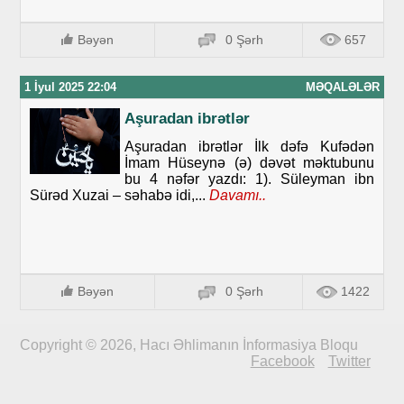
Bəyən
0 Şərh
657
1 İyul 2025 22:04
MƏQALƏLƏR
Aşuradan ibrətlər
Aşuradan ibrətlər İlk dəfə Kufədən
İmam Hüseynə (ə) dəvət məktubunu
bu 4 nəfər yazdı: 1). Süleyman ibn
Sürəd Xuzai – səhabə idi,...
Davamı..
Bəyən
0 Şərh
1422
Copyright © 2026, Hacı Əhlimanın İnformasiya Bloqu
Facebook
Twitter