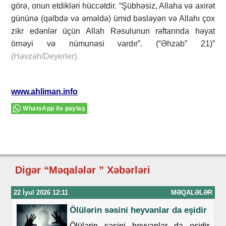
görə, onun etdikləri hüccətdir. “Şübhəsiz, Allaha və axirət
gününə (qəlbdə və əməldə) ümid bəsləyən və Allahı çox
zikr edənlər üçün Allah Rəsulunun rəftarında həyat
örnəyi və nümunəsi vardır”. (“Əhzab” 21)”
(Həvzəh/Deyerler).
www.ahliman.info
WhatsApp ilə paylaş
Digər “Məqalələr ” Xəbərləri
22 İyul 2026 12:11
MƏQALƏLƏR
Ölülərin səsini heyvanlar da eşidir
Ölülərin səsini heyvanlar da eşidir