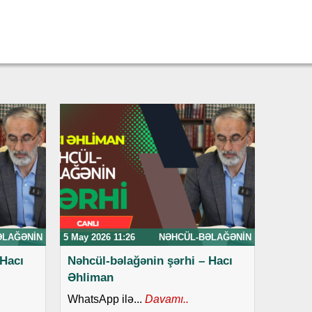
ƏLAĞƏNIN
5 May 2026 11:26
NƏHCÜL-BƏLAĞƏNIN
 Hacı
Nəhcül-bəlağənin şərhi – Hacı
Əhliman
WhatsApp ilə...
Davamı..