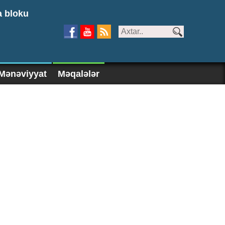
a bloku
Mənəviyyat
Məqalələr