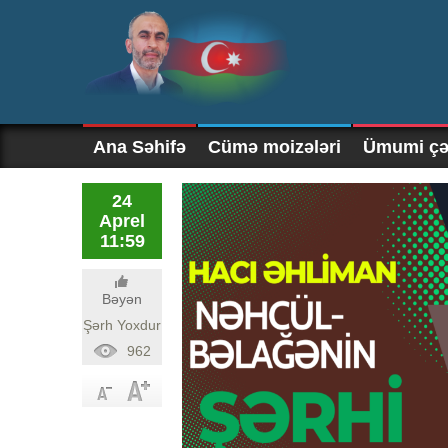
Ana Səhifə
Cümə moizələri
Ümumi çək
24
Aprel
11:59
Bəyən
Şərh Yoxdur
962