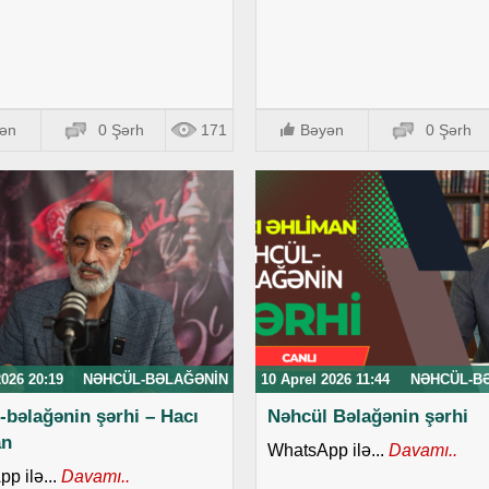
ən
0 Şərh
171
Bəyən
0 Şərh
2026 20:19
NƏHCÜL-BƏLAĞƏNIN
10 Aprel 2026 11:44
NƏHCÜL-B
-bəlağənin şərhi – Hacı
Nəhcül Bəlağənin şərhi
an
WhatsApp ilə...
Davamı..
p ilə...
Davamı..