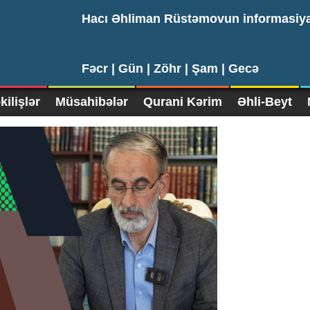
Hacı Əhliman Rüstəmovun informasiy
Fəcr |
Gün |
Zöhr |
Şam |
Gecə
ilişlər
Müsahibələr
Qurani Kərim
Əhli-Beyt