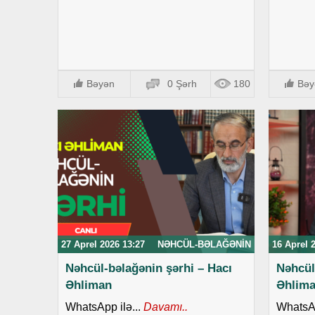
Bəyən
0 Şərh
180
Bəy
27 Aprel 2026 13:27
NƏHCÜL-BƏLAĞƏNIN
16 Aprel 
Nəhcül-bəlağənin şərhi – Hacı
Nəhcül
Əhliman
Əhlim
WhatsApp ilə...
Davamı..
WhatsAp