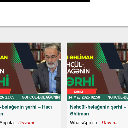
26 13:09
NƏHCÜL-BƏLAĞƏNIN
14 May 2026 02:58
NƏHCÜL-B
-bəlağənin şərhi – Hacı
Nəhcül-bəlağənin şərhi –
an
Əhliman
p ilə...
Davamı..
WhatsApp ilə...
Davamı..