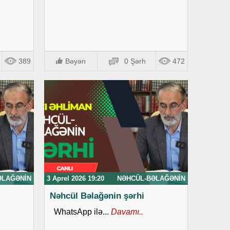
389
Bəyən
0 Şərh
472
ƏLAĞƏNIN
3 Aprel 2026 19:20
NƏHCÜL-BƏLAĞƏNIN
Nəhcül Bəlağənin şərhi
WhatsApp ilə...
Davamı..