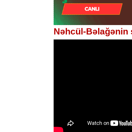
Nəhcül-Bəlağənin 