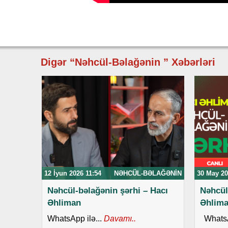
Digər “Nəhcül-Bəlağənin ” Xəbərləri
12 İyun 2026 11:54
NƏHCÜL-BƏLAĞƏNIN
30 May 20
Nəhcül-bəlağənin şərhi – Hacı
Nəhcül
Əhliman
Əhlim
WhatsApp ilə...
Davamı..
WhatsAp