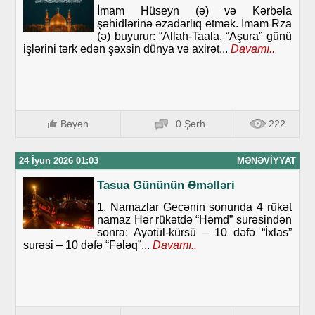
İmam Hüseyn (ə) və Kərbəla
şəhidlərinə əzadarlıq etmək. İmam Rza
(ə) buyurur: “Allah-Taala, “Aşura” günü
işlərini tərk edən şəxsin dünya və axirət...
Davamı..
Bəyən
0 Şərh
222
24 İyun 2026 01:03
MƏNƏVIYYAT
Tasua Gününün Əməlləri
1. Namazlar Gecənin sonunda 4 rükət
namaz Hər rükətdə “Həmd” surəsindən
sonra: Ayətül-kürsü – 10 dəfə “İxlas”
surəsi – 10 dəfə “Fələq”...
Davamı..