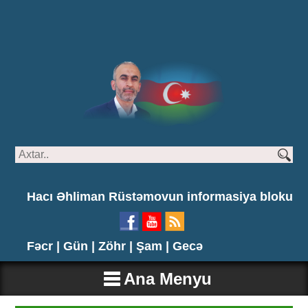
Hacı Əhliman Rüstəmovun informasiya bloku
Fəcr |
Gün |
Zöhr |
Şam |
Gecə
Ana Menyu