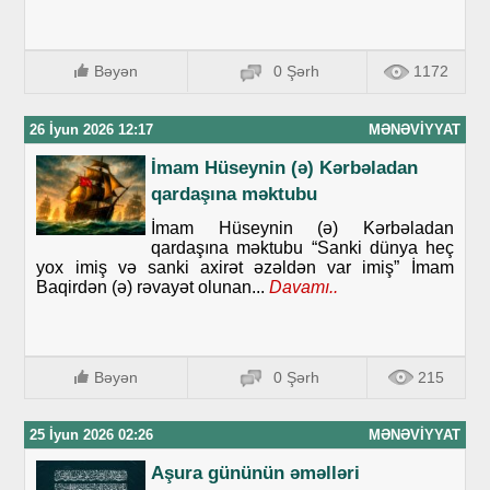
Bəyən
0 Şərh
1172
26 İyun 2026 12:17
MƏNƏVIYYAT
İmam Hüseynin (ə) Kərbəladan
qardaşına məktubu
İmam Hüseynin (ə) Kərbəladan
qardaşına məktubu “Sanki dünya heç
yox imiş və sanki axirət əzəldən var imiş” İmam
Baqirdən (ə) rəvayət olunan...
Davamı..
Bəyən
0 Şərh
215
25 İyun 2026 02:26
MƏNƏVIYYAT
Aşura gününün əməlləri