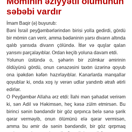
Möminin əziyyətli ölümünün
səbəbi vardır
İmam Baqir (ə) buyurub:
Bəni İsrail peyğəmbərlərindən birisi yolla gedirdi, gördü
bir mömin can verir, amma bədəninin yarsı divarın altında
qalıb yarısıda divarın çölündə. İtlər və quşlar qalan
yarısını parçalayıblar. Ordan keçib yoluna davam etdi.
Yolunun üstündə o, şəhərin bir zülmkar əmirinin
öldüyünü gördü, onun cənazəsini taxtın üzərinə qoyub
ona ipəkdən kəfən hazırlayıblar. Kanarlarda manqallar
qoyublar ki, onda xoş iy verən udlar yandırıb ətrafı ətirli
edirlər.
O Peyğəmbər Allaha ərz etdi: İlahi mən şəhadət verirəm
ki, sən Adil və Həkimsən, heç kəsə zülm etmirsən. Bu
birinci sənin bəndəndir bir göz qırpınca belə sənə şərik
qərar verməyib, onun ölümünü elə qərar vermisən,
amma bu əmir də sənin bəndəndir, bir göz qırpmaq