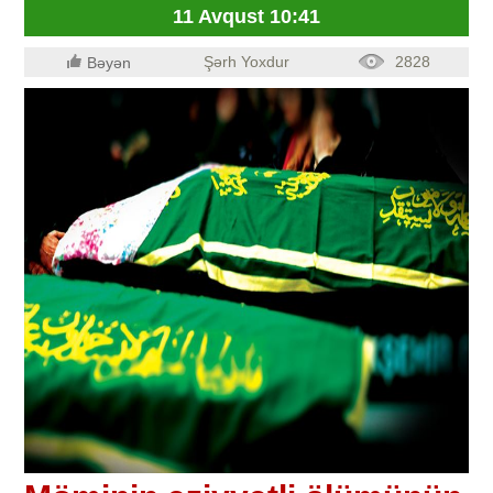
11 Avqust 10:41
Şərh Yoxdur
2828
Bəyən