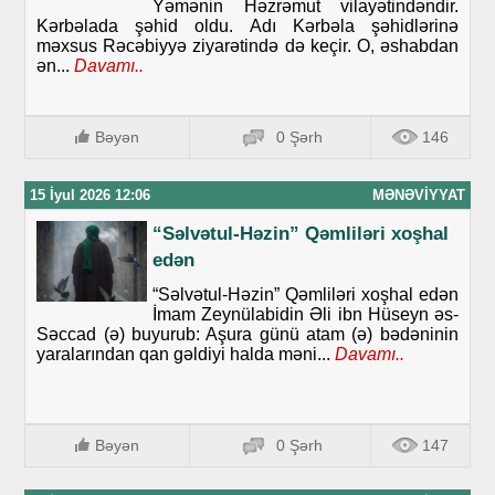
Yəmənin Həzrəmut vilayətindəndir.
Kərbəlada şəhid oldu. Adı Kərbəla şəhidlərinə
məxsus Rəcəbiyyə ziyarətində də keçir. O, əshabdan
ən...
Davamı..
Bəyən
0 Şərh
146
15 İyul 2026 12:06
MƏNƏVIYYAT
“Səlvətul-Həzin” Qəmliləri xoşhal
edən
“Səlvətul-Həzin” Qəmliləri xoşhal edən
İmam Zeynülabidin Əli ibn Hüseyn əs-
Səccad (ə) buyurub: Aşura günü atam (ə) bədəninin
yaralarından qan gəldiyi halda məni...
Davamı..
Bəyən
0 Şərh
147