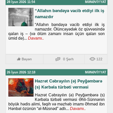
28 İyun 2026 11:54
MƏNƏVIYYAT
“Allahın bəndəyə vacib etdiyi ilk iş
namazdır
“Allahın bəndəyə vacib etdiyi ilk iş
namazdır. Ölüncəyədək öz qüvvəsində
qalan iş – (və ölüm zamanı insan üçün qalan son
ümid də)...
Davamı..
Bəyən
0 Şərh
122
26 İyun 2026 12:18
MƏNƏVIYYAT
Həzrət Cəbrayılın (ə) Peyğəmbərə
(s) Kərbəla türbəti verməsi
Həzrət Cəbrayılın (ə) Peyğəmbərə (s)
Kərbəla türbəti verməsi Əhli-Sünnənin
böyük hədis alimi, fəqih və məzhəb imamı Əhməd ibn
Hənbəl özünün “əl-Müsnəd” adlı...
Davamı..