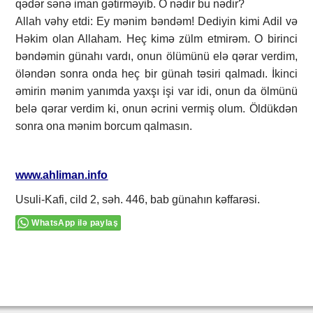
qədər sənə iman gətirməyib. O nədir bu nədir?
Allah vəhy etdi: Ey mənim bəndəm! Dediyin kimi Adil və
Həkim olan Allaham. Heç kimə zülm etmirəm. O birinci
bəndəmin günahı vardı, onun ölümünü elə qərar verdim,
öləndən sonra onda heç bir günah təsiri qalmadı. İkinci
əmirin mənim yanımda yaxşı işi var idi, onun da ölmünü
belə qərar verdim ki, onun əcrini vermiş olum. Öldükdən
sonra ona mənim borcum qalmasın.
www.ahliman.info
Usuli-Kafi, cild 2, səh. 446, bab günahın kəffarəsi.
WhatsApp ilə paylaş