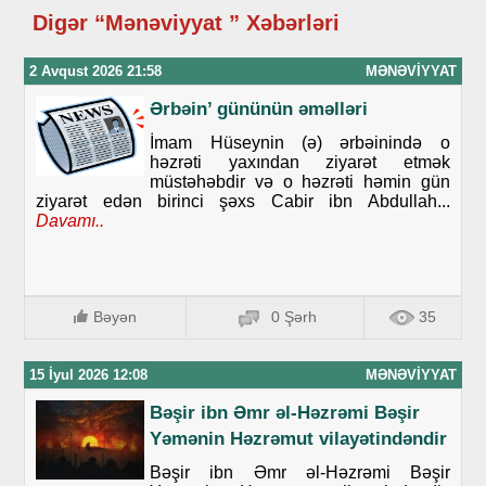
Digər “Mənəviyyat ” Xəbərləri
2 Avqust 2026 21:58
MƏNƏVIYYAT
Ərbəin’ gününün əməlləri
İmam Hüseynin (ə) ərbəinində o
həzrəti yaxından ziyarət etmək
müstəhəbdir və o həzrəti həmin gün
ziyarət edən birinci şəxs Cabir ibn Abdullah...
Davamı..
Bəyən
0 Şərh
35
15 İyul 2026 12:08
MƏNƏVIYYAT
Bəşir ibn Əmr əl-Həzrəmi Bəşir
Yəmənin Həzrəmut vilayətindəndir
Bəşir ibn Əmr əl-Həzrəmi Bəşir