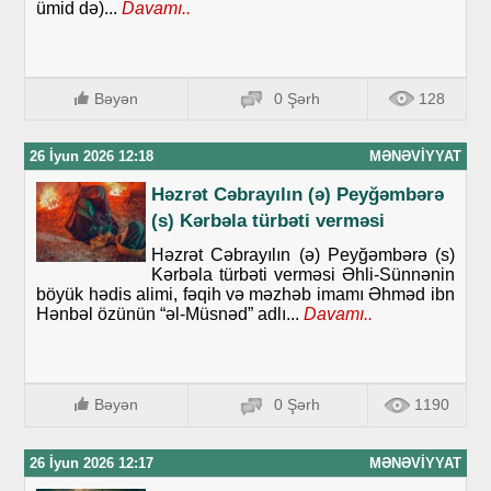
ümid də)...
Davamı..
Bəyən
0 Şərh
128
26 İyun 2026 12:18
MƏNƏVIYYAT
Həzrət Cəbrayılın (ə) Peyğəmbərə
(s) Kərbəla türbəti verməsi
Həzrət Cəbrayılın (ə) Peyğəmbərə (s)
Kərbəla türbəti verməsi Əhli-Sünnənin
böyük hədis alimi, fəqih və məzhəb imamı Əhməd ibn
Hənbəl özünün “əl-Müsnəd” adlı...
Davamı..
Bəyən
0 Şərh
1190
26 İyun 2026 12:17
MƏNƏVIYYAT