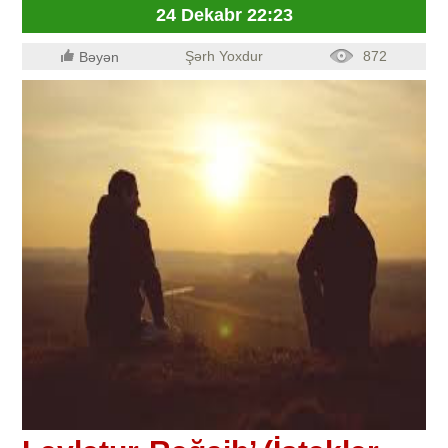
24 Dekabr 22:23
Şərh Yoxdur
872
Bəyən