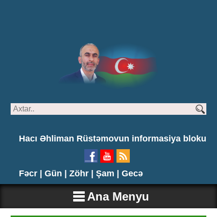
Hacı Əhliman Rüstəmovun informasiya bloku
Fəcr |
Gün |
Zöhr |
Şam |
Gecə
Ana Menyu