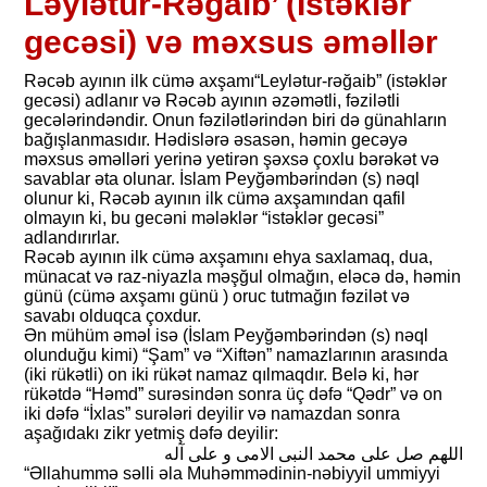
Ləylətur-Rəğaib’ (İstəklər
gecəsi) və məxsus əməllər
Rəcəb ayının ilk cümə axşamı“Leylətur-rəğaib” (istəklər
gecəsi) adlanır və Rəcəb ayının əzəmətli, fəzilətli
gecələrindəndir. Onun fəzilətlərindən biri də günahların
bağışlanmasıdır. Hədislərə əsasən, həmin gecəyə
məxsus əməlləri yerinə yetirən şəxsə çoxlu bərəkət və
savablar əta olunar. İslam Peyğəmbərindən (s) nəql
olunur ki, Rəcəb ayının ilk cümə axşamından qafil
olmayın ki, bu gecəni mələklər “istəklər gecəsi”
adlandırırlar.
Rəcəb ayının ilk cümə axşamını ehya saxlamaq, dua,
münacat və raz-niyazla məşğul olmağın, eləcə də, həmin
günü (cümə axşamı günü ) oruc tutmağın fəzilət və
savabı olduqca çoxdur.
Ən mühüm əməl isə (İslam Peyğəmbərindən (s) nəql
olunduğu kimi) “Şam” və “Xiftən” namazlarının arasında
(iki rükətli) on iki rükət namaz qılmaqdır. Belə ki, hər
rükətdə “Həmd” surəsindən sonra üç dəfə “Qədr” və on
iki dəfə “İxlas” surələri deyilir və namazdan sonra
aşağıdakı zikr yetmiş dəfə deyilir:
اللهم صل علی محمد النبی الامی و علی آله
“Əllahummə səlli əla Muhəmmədinin-nəbiyyil ummiyyi