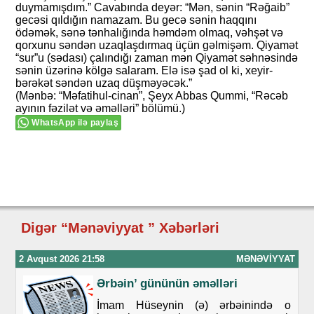
duymamışdım.” Cavabında deyər: “Mən, sənin “Rəğaib”
gecəsi qıldığın namazam. Bu gecə sənin haqqını
ödəmək, sənə tənhalığında həmdəm olmaq, vəhşət və
qorxunu səndən uzaqlaşdırmaq üçün gəlmişəm. Qiyamət
“sur”u (sədası) çalındığı zaman mən Qiyamət səhnəsində
sənin üzərinə kölgə salaram. Elə isə şad ol ki, xeyir-
bərəkət səndən uzaq düşməyəcək.”
(Mənbə: “Məfatihul-cinan”, Şeyx Abbas Qummi, “Rəcəb
ayının fəzilət və əməlləri” bölümü.)
WhatsApp ilə paylaş
Digər “Mənəviyyat ” Xəbərləri
2 Avqust 2026 21:58
MƏNƏVIYYAT
Ərbəin’ gününün əməlləri
İmam Hüseynin (ə) ərbəinində o