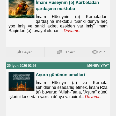
İmam Hüseynin (ə) Kərbəladan
qardaşına məktubu
İmam Hüseynin (ə) Kərbəladan
qardaşına məktubu “Sanki dünya heç
yox imiş və sanki axirət əzəldən var imiş” İmam
Baqirdən (ə) rəvayət olunan...
Davamı..
Bəyən
0 Şərh
217
25 İyun 2026 02:26
MƏNƏVIYYAT
Aşura gününün əməlləri
İmam Hüseyn (ə) və Kərbəla
şəhidlərinə əzadarlıq etmək. İmam Rza
(ə) buyurur: “Allah-Taala, “Aşura” günü
işlərini tərk edən şəxsin dünya və axirət...
Davamı..