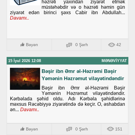
həzrəti yaxından ziyarət etmək
müstəhəbdir və o həzrəti həmin gün
ziyarət edən birinci şəxs Cabir ibn Abdullah...
Davamı..
Bəyən
0 Şərh
42
15 İyul 2026 12:08
MƏNƏVIYYAT
Bəşir ibn Əmr əl-Həzrəmi Bəşir
Yəmənin Həzrəmut vilayətindəndir
Bəşir ibn Əmr əl-Həzrəmi Bəşir
Yəmənin Həzrəmut vilayətindəndir.
Kərbəlada şəhid oldu. Adı Kərbəla şəhidlərinə
məxsus Rəcəbiyyə ziyarətində də keçir. O, əshabdan
ən...
Davamı..
Bəyən
0 Şərh
151