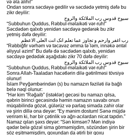
və əla alihi!”
Ondan sonra səcdəyə gedilir və səcdədə yetmiş dəfə bu
zikr deyilir:
سبوح قدوس رب الملائکة والروح
“Subbuhun Quddus, Rəbbul-məlaikəti vər-ruh!”
Səcdədən qalxıb yenidən səcdəyə gedərək bu zikr
yetmiş dəfə deyilir:
رب اغفر وارحم و تجاوز عما تعلم انک انت العلی الاعظم
“Rəbbiğfir vərhəm və təcavəz əmma tə`ləm, innəkə əntəl
əliyyul əzim!” Bu dəfə də səcdədən qalxıb, yenidən
səcdəyə gedədək aşağıdakı zikr 70 dəfə deyilir:
سبوح قدوس رب الملائکة والروح
“Subbuhun Quddus, Rəbbul-məlaikəti vər-ruh!”
Sonra Allah-Taaladan hacətlərin dilə gətirilməsi tövsiyə
olunur!
İslam Peyğəmbərindən (s) bu namazın fəziləti ilə bağlı
belə nəql olunur:
“Hər kim “Rəğaib” (istəklər) gecəsi bu namazı qılsa,
qəbrin birinci gecəsində həmin namazın savabı onun
müqabilində gözəl, gülərüz və parlaq simada zahir olar
və şirin dillə ona deyər: “Ey mənim dostum! Sənə müjdə
verirəm ki, hər bir çətinlik və ağrı-acılardan nicat tapdın.”
Namaz qılan şəxs deyər: “Sən kimsən? Mən indiyə
qədər belə gözəl sima görməmişdim, sözündən şirin bir
söz eşitməmişdim, qoxundan da ətirli bir qoxu