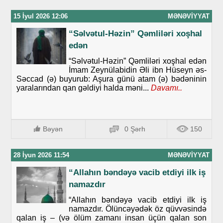
15 İyul 2026 12:06
MƏNƏVIYYAT
“Səlvətul-Həzin” Qəmliləri xoşhal
edən
“Səlvətul-Həzin” Qəmliləri xoşhal edən
İmam Zeynülabidin Əli ibn Hüseyn əs-
Səccad (ə) buyurub: Aşura günü atam (ə) bədəninin
yaralarından qan gəldiyi halda məni...
Davamı..
Bəyən
0 Şərh
150
28 İyun 2026 11:54
MƏNƏVIYYAT
“Allahın bəndəyə vacib etdiyi ilk iş
namazdır
“Allahın bəndəyə vacib etdiyi ilk iş
namazdır. Ölüncəyədək öz qüvvəsində
qalan iş – (və ölüm zamanı insan üçün qalan son