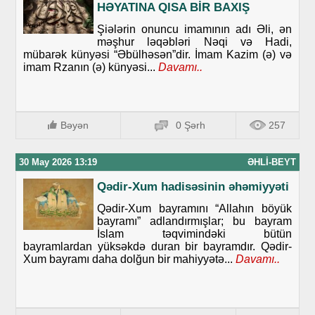
HƏYATINA QISA BİR BAXIŞ
Şiələrin onuncu imamının adı Əli, ən
məşhur ləqəbləri Nəqi və Hadi,
mübarək künyəsi “Əbülhəsən”dir. İmam Kazim (ə) və
imam Rzanın (ə) künyəsi...
Davamı..
Bəyən
0 Şərh
257
30 May 2026 13:19
ƏHLI-BEYT
Qədir-Xum hadisəsinin əhəmiyyəti
Qədir-Xum bayramını “Allahın böyük
bayramı” adlandırmışlar; bu bayram
İslam təqvimindəki bütün
bayramlardan yüksəkdə duran bir bayramdır. Qədir-
Xum bayramı daha dolğun bir mahiyyətə...
Davamı..