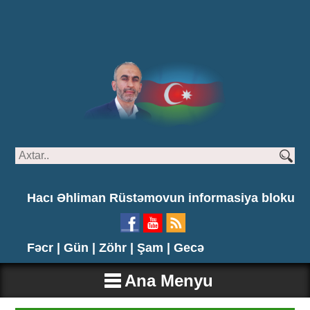
Hacı Əhliman Rüstəmovun informasiya bloku
Fəcr |
Gün |
Zöhr |
Şam |
Gecə
Ana Menyu