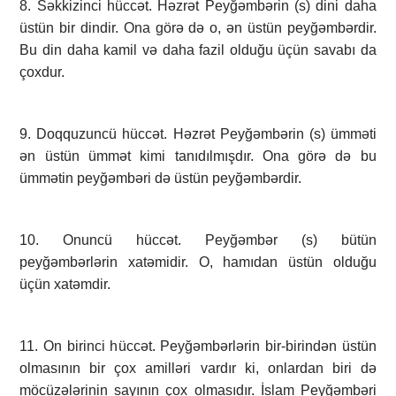
8. Səkkizinci hüccət. Həzrət Peyğəmbərin (s) dini daha
üstün bir dindir. Ona görə də o, ən üstün peyğəmbərdir.
Bu din daha kamil və daha fazil olduğu üçün savabı da
çoxdur.
9. Doqquzuncü hüccət. Həzrət Peyğəmbərin (s) ümməti
ən üstün ümmət kimi tanıdılmışdır. Ona görə də bu
ümmətin peyğəmbəri də üstün peyğəmbərdir.
10. Onuncü hüccət. Peyğəmbər (s) bütün
peyğəmbərlərin xatəmidir. O, hamıdan üstün olduğu
üçün xatəmdir.
11. On birinci hüccət. Peyğəmbərlərin bir-birindən üstün
olmasının bir çox amilləri vardır ki, onlardan biri də
möcüzələrinin sayının çox olmasıdır. İslam Peyğəmbəri