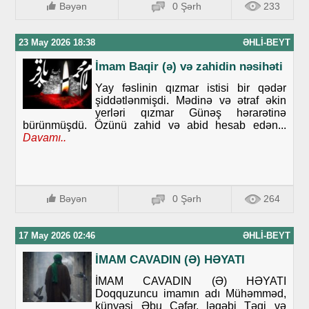
Bəyən
0 Şərh
233
23 May 2026 18:38
ƏHLI-BEYT
İmam Baqir (ə) və zahidin nəsihəti
Yay fəslinin qızmar istisi bir qədər
şiddətlənmişdi. Mədinə və ətraf əkin
yerləri qızmar Günəş hərarətinə
bürünmüşdü. Özünü zahid və abid hesab edən...
Davamı..
Bəyən
0 Şərh
264
17 May 2026 02:46
ƏHLI-BEYT
İMAM CAVADIN (Ə) HƏYATI
İMAM CAVADIN (Ə) HƏYATI
Doqquzuncu imamın adı Mühəmməd,
künyəsi Əbu Cəfər, ləqəbi Təqi və