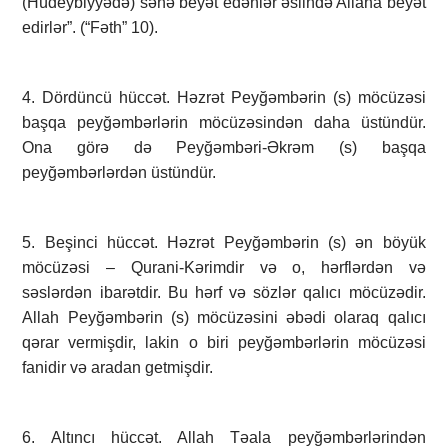
(Hüdeybiyyədə) sənə beyət edənlər əslində Allaha beyət
edirlər”. (“Fəth” 10).
4. Dördüncü hüccət. Həzrət Peyğəmbərin (s) möcüzəsi
başqa peyğəmbərlərin möcüzəsindən daha üstündür.
Ona görə də Peyğəmbəri-Əkrəm (s) başqa
peyğəmbərlərdən üstündür.
5. Beşinci hüccət. Həzrət Peyğəmbərin (s) ən böyük
möcüzəsi – Qurani-Kərimdir və o, hərflərdən və
səslərdən ibarətdir. Bu hərf və sözlər qalıcı möcüzədir.
Allah Peyğəmbərin (s) möcüzəsini əbədi olaraq qalıcı
qərar vermişdir, lakin o biri peyğəmbərlərin möcüzəsi
fanidir və aradan getmişdir.
6. Altıncı hüccət. Allah Təala peyğəmbərlərindən