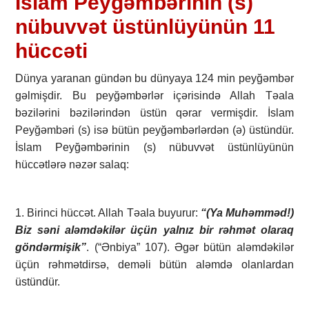
İslam Peyğəmbərinin (s)
nübuvvət üstünlüyünün 11
hüccəti
Dünya yaranan gündən bu dünyaya 124 min peyğəmbər
gəlmişdir. Bu peyğəmbərlər içərisində Allah Təala
bəzilərini bəzilərindən üstün qərar vermişdir. İslam
Peyğəmbəri (s) isə bütün peyğəmbərlərdən (ə) üstündür.
İslam Peyğəmbərinin (s) nübuvvət üstünlüyünün
hüccətlərə nəzər salaq:
1. Birinci hüccət. Allah Təala buyurur:
“(Ya Muhəmməd!)
Biz səni aləmdəkilər üçün yalnız bir rəhmət olaraq
göndərmişik”
. (“Ənbiya” 107). Əgər bütün aləmdəkilər
üçün rəhmətdirsə, deməli bütün aləmdə olanlardan
üstündür.