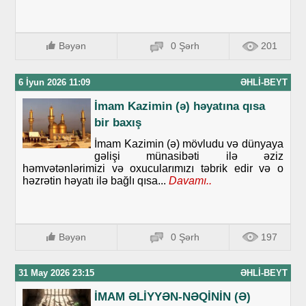
Bəyən
0 Şərh
201
6 İyun 2026 11:09
ƏHLI-BEYT
İmam Kazimin (ə) həyatına qısa
bir baxış
İmam Kazimin (ə) mövludu və dünyaya
gəlişi münasibəti ilə əziz
həmvətənlərimizi və oxucularımızı təbrik edir və o
həzrətin həyatı ilə bağlı qısa...
Davamı..
Bəyən
0 Şərh
197
31 May 2026 23:15
ƏHLI-BEYT
İMAM ƏLİYYƏN-NƏQİNİN (Ə)