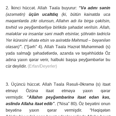
2. İkinci hüccət. Allah Təala buyurur:
“Və adını sənin
(əzəmətin)
üçün ucaltdıq
(ki, bütün kainatda uca
məqamlarda zikr olunsun, Allahın adı ilə birgə çəkilsin,
tovhid və peyğəmbərliyə birlikdə şəhadət verilsin. Allah,
mələklər və insanlar səni mədh etsinlər, şöhrətin tədriclə
Yer kürəsini əhatə etsin və axirətdə Məhmud – bəyənilən
olasan)
”
. (“Şərh” 4). Allah Təala Həzrət Muhəmmədi (s)
yada salmağı şəhadətlərdə, azanda və təşəhhüddə Öz
adına yaxın qərar verir, halbuki başqa peyğəmbərlər bu
cür deyildir.
(Erfan/Deyerler)
3. Üçüncü hüccət. Allah Təala Rəsuli-Əkrəmə (s) itaət
etməyi Özünə itaət etməyə yaxın qərar
vermişdir.
“Allahın peyğəmbərinə itaət edən kəs,
əslində Allaha itaət edib”
. (“Nisa” 80). Öz beyətini onun
beyətinə yaxın qərar vermişdir. “Həqiqətən