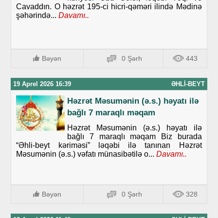
Cavaddın. O həzrət 195-ci hicri-qəməri ilində Mədinə
şəhərində...
Davamı..
Bəyən
0 Şərh
443
19 Aprel 2026 16:39
ƏHLI-BEYT
Həzrət Məsumənin (ə.s.) həyatı ilə
bağlı 7 maraqlı məqam
Həzrət Məsumənin (ə.s.) həyatı ilə
bağlı 7 maraqlı məqam Biz burada
“Əhli-beyt kəriməsi” ləqəbi ilə tanınan Həzrət
Məsumənin (ə.s.) vəfatı münasibətilə o...
Davamı..
Bəyən
0 Şərh
328