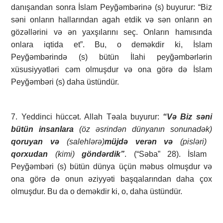
danışandan sonra İslam Peyğəmbərinə (s) buyurur: “Biz
səni onların hallarından agah etdik və sən onların ən
gözəllərini və ən yaxşılarını seç. Onların hamısında
onlara iqtida et”. Bu, o deməkdir ki, İslam
Peyğəmbərində (s) bütün İlahi peyğəmbərlərin
xüsusiyyətləri cəm olmuşdur və ona görə də İslam
Peyğəmbəri (s) daha üstündür.
7. Yeddinci hüccət. Allah Təala buyurur:
“Və Biz səni
bütün insanlara
(öz əsrindən dünyanın sonunadək)
qoruyan və
(salehlərə)
müjdə verən və
(pisləri)
qorxudan
(kimi)
göndərdik”
. (“Səba” 28). İslam
Peyğəmbəri (s) bütün dünya üçün məbus olmuşdur və
ona görə də onun əziyyəti başqalarından daha çox
olmuşdur. Bu da o deməkdir ki, o, daha üstündür.