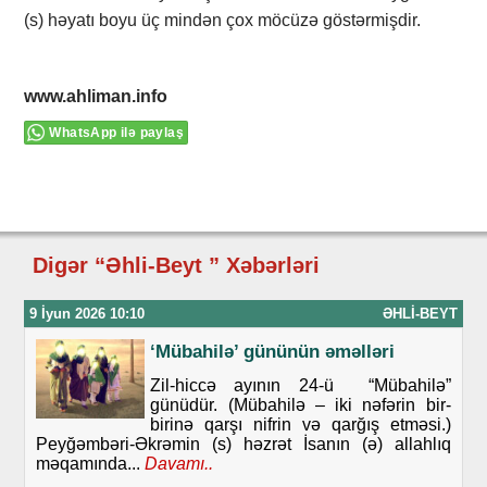
(s) həyatı boyu üç mindən çox möcüzə göstərmişdir.
www.ahliman.info
WhatsApp ilə paylaş
Digər “Əhli-Beyt ” Xəbərləri
9 İyun 2026 10:10
ƏHLI-BEYT
‘Mübahilə’ gününün əməlləri
Zil-hiccə ayının 24-ü “Mübahilə”
günüdür. (Mübahilə – iki nəfərin bir-
birinə qarşı nifrin və qarğış etməsi.)
Peyğəmbəri-Əkrəmin (s) həzrət İsanın (ə) allahlıq
məqamında...
Davamı..