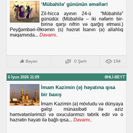
‘Mübahilə’ gününün əməlləri
Zil-hiccə ayının 24-ü “Mübahilə”
günüdür. (Mübahilə – iki nəfərin bir-
birinə qarşı nifrin və qarğış etməsi.)
Peyğəmbəri-Əkrəmin (s) həzrət İsanın (ə) allahlıq
məqamında...
Davamı..
Bəyən
0 Şərh
194
6 İyun 2026 11:09
ƏHLI-BEYT
İmam Kazimin (ə) həyatına qısa
bir baxış
İmam Kazimin (ə) mövludu və dünyaya
gəlişi münasibəti ilə əziz
həmvətənlərimizi və oxucularımızı təbrik edir və o
həzrətin həyatı ilə bağlı qısa...
Davamı..