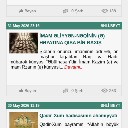
Bəyən
0 Şərh
188
31 May 2026 23:15
ƏHLI-BEYT
İMAM ƏLİYYƏN-NƏQİNİN (Ə)
HƏYATINA QISA BİR BAXIŞ
Şiələrin onuncu imamının adı Əli, ən
məşhur ləqəbləri Nəqi və Hadi,
mübarək künyəsi “Əbülhəsən”dir. İmam Kazim (ə) və
imam Rzanın (ə) künyəsi...
Davamı..
Bəyən
0 Şərh
253
30 May 2026 13:19
ƏHLI-BEYT
Qədir-Xum hadisəsinin əhəmiyyəti
Qədir-Xum bayramını “Allahın böyük