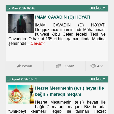
17 May 2026 02:46
ƏHLI-BEYT
İMAM CAVADIN (Ə) HƏYATI
İMAM CAVADIN (Ə) HƏYATI
Doqquzuncu imamın adı Mühəmməd,
künyəsi Əbu Cəfər, ləqəbi Təqi və
Cavaddın. O həzrət 195-ci hicri-qəməri ilində Mədinə
şəhərində...
Davamı..
Bəyən
0 Şərh
423
19 Aprel 2026 16:39
ƏHLI-BEYT
Həzrət Məsumənin (ə.s.) həyatı ilə
bağlı 7 maraqlı məqam
Həzrət Məsumənin (ə.s.) həyatı ilə
bağlı 7 maraqlı məqam Biz burada
“Əhli-beyt kəriməsi” ləqəbi ilə tanınan Həzrət