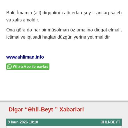
Bəli, İmamın (ə.f) diqqətini cəlb edən şey – ancaq saleh
və xalis əməldir.
Ona görə də hər bir müsəlman öz əməlinə diqqət etməli,
ictimai və iqtisadi haqları düzgün yerinə yetirməlidir.
www.ahliman.info
WhatsApp ilə paylaş
Digər “Əhli-Beyt ” Xəbərləri
9 İyun 2026 10:10
ƏHLI-BEYT