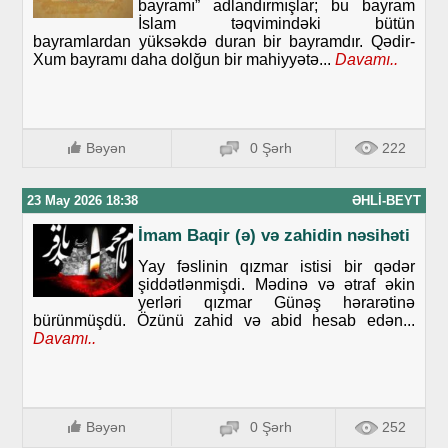
bayramı” adlandırmışlar; bu bayram
İslam təqvimindəki bütün
bayramlardan yüksəkdə duran bir bayramdır. Qədir-
Xum bayramı daha dolğun bir mahiyyətə...
Davamı..
Bəyən
0 Şərh
222
23 May 2026 18:38
ƏHLI-BEYT
İmam Baqir (ə) və zahidin nəsihəti
Yay fəslinin qızmar istisi bir qədər
şiddətlənmişdi. Mədinə və ətraf əkin
yerləri qızmar Günəş hərarətinə
bürünmüşdü. Özünü zahid və abid hesab edən...
Davamı..
Bəyən
0 Şərh
252