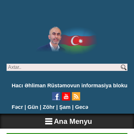
Hacı Əhliman Rüstəmovun informasiya bloku
Fəcr |
Gün |
Zöhr |
Şam |
Gecə
Ana Menyu