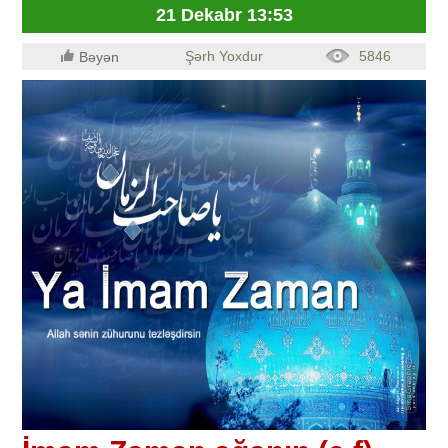
21 Dekabr 13:53
Şərh Yoxdur
5846
Bəyən