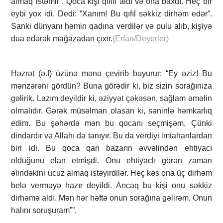
almaq istəmir”. Qoca kişi qıfılı aldı və ona baxdı. Heç bir
eybi yox idi. Dedi: “Xanım! Bu qıfıl səkkiz dirhəm edər”.
Sanki dünyanı həmin qadına verdilər və pulu alıb, kişiyə
dua edərək mağazadan çıxır.
(Erfan/Deyerler)
Həzrət (ə.f) üzünə mənə çevirib buyurur: “Ey əziz! Bu
mənzərəni gördün? Buna görədir ki, biz sizin sorağınıza
gəlirik. Lazım deyildir ki, əziyyət çəkəsən, sağlam əməlin
olmalıdır. Gərək müsəlman olasan ki, səninlə həmkarlıq
edim. Bu şəhərdə mən bu qocanı seçmişəm. Çünki
dindardır və Allahı da tanıyır. Bu da verdiyi imtahanlardan
biri idi. Bu qoca qarı bazarın əvvəlindən ehtiyacı
olduğunu elan etmişdi. Onu ehtiyaclı görən zaman
əlindəkini ucuz almaq istəyirdilər. Heç kəs ona üç dirhəm
belə verməyə hazır deyildi. Ancaq bu kişi onu səkkiz
dirhəmə aldı. Mən hər həftə onun sorağına gəlirəm. Onun
halını soruşuram””.