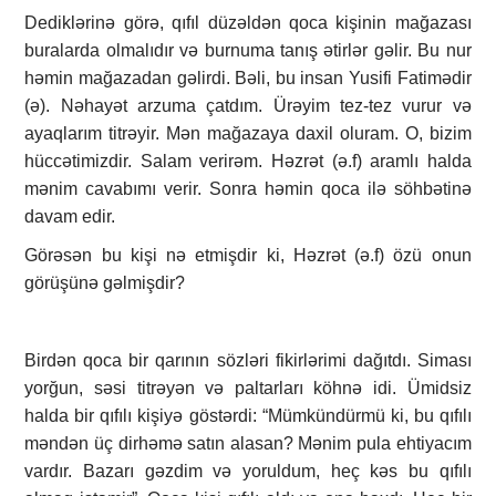
Dediklərinə görə, qıfıl düzəldən qoca kişinin mağazası
buralarda olmalıdır və burnuma tanış ətirlər gəlir. Bu nur
həmin mağazadan gəlirdi. Bəli, bu insan Yusifi Fatimədir
(ə). Nəhayət arzuma çatdım. Ürəyim tez-tez vurur və
ayaqlarım titrəyir. Mən mağazaya daxil oluram. O, bizim
hüccətimizdir. Salam verirəm. Həzrət (ə.f) aramlı halda
mənim cavabımı verir. Sonra həmin qoca ilə söhbətinə
davam edir.
Görəsən bu kişi nə etmişdir ki, Həzrət (ə.f) özü onun
görüşünə gəlmişdir?
Birdən qoca bir qarının sözləri fikirlərimi dağıtdı. Siması
yorğun, səsi titrəyən və paltarları köhnə idi. Ümidsiz
halda bir qıfılı kişiyə göstərdi: “Mümkündürmü ki, bu qıfılı
məndən üç dirhəmə satın alasan? Mənim pula ehtiyacım
vardır. Bazarı gəzdim və yoruldum, heç kəs bu qıfılı