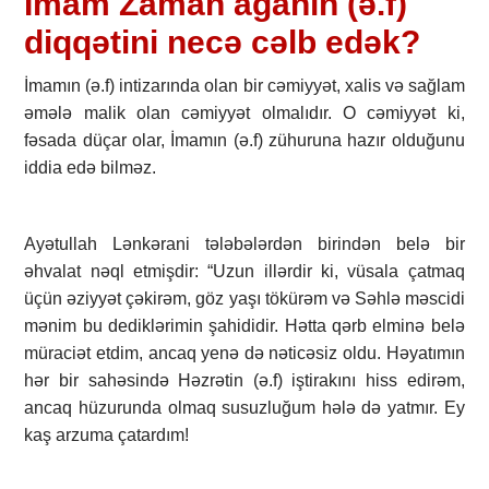
İmam Zaman ağanın (ə.f)
diqqətini necə cəlb edək?
İmamın (ə.f) intizarında olan bir cəmiyyət, xalis və sağlam
əmələ malik olan cəmiyyət olmalıdır. O cəmiyyət ki,
fəsada düçar olar, İmamın (ə.f) zühuruna hazır olduğunu
iddia edə bilməz.
Ayətullah Lənkərani tələbələrdən birindən belə bir
əhvalat nəql etmişdir: “Uzun illərdir ki, vüsala çatmaq
üçün əziyyət çəkirəm, göz yaşı tökürəm və Səhlə məscidi
mənim bu dediklərimin şahididir. Hətta qərb elminə belə
müraciət etdim, ancaq yenə də nəticəsiz oldu. Həyatımın
hər bir sahəsində Həzrətin (ə.f) iştirakını hiss edirəm,
ancaq hüzurunda olmaq susuzluğum hələ də yatmır. Ey
kaş arzuma çatardım!