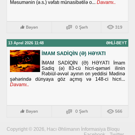
Məsumənin (ə.s.) vəfatı münasibətilə o...
Davamı..
Bəyən
0 Şərh
319
13 Aprel 2026 11:48
ƏHLI-BEYT
İMAM SADİQİN (Ə) HƏYATI
İMAM SADİQİN (Ə) HƏYATI İmam
Sadiq (ə) 83-cü hicri-qəməri ilinin
Rəbiül-əvvəl ayının on yeddisi Mədinə
şəhərində dünyaya göz açmış və 148-ci hicri...
Davamı..
Bəyən
0 Şərh
566
Copyright © 2026, Hacı Əhlimanın İnformasiya Bloqu
Facebook
Twitter