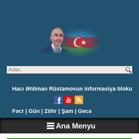
Hacı Əhliman Rüstəmovun informasiya bloku
Fəcr |
Gün |
Zöhr |
Şam |
Gecə
Ana Menyu