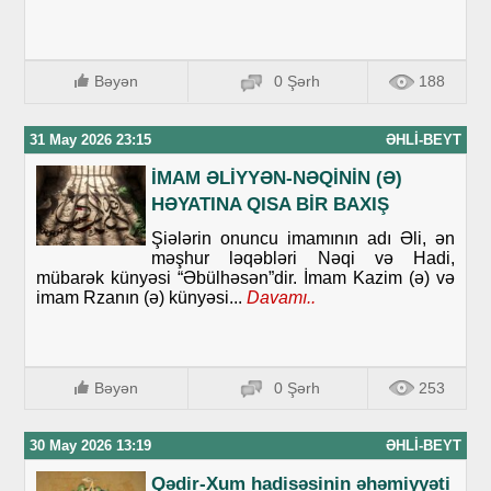
Bəyən
0 Şərh
188
31 May 2026 23:15
ƏHLI-BEYT
İMAM ƏLİYYƏN-NƏQİNİN (Ə)
HƏYATINA QISA BİR BAXIŞ
Şiələrin onuncu imamının adı Əli, ən
məşhur ləqəbləri Nəqi və Hadi,
mübarək künyəsi “Əbülhəsən”dir. İmam Kazim (ə) və
imam Rzanın (ə) künyəsi...
Davamı..
Bəyən
0 Şərh
253
30 May 2026 13:19
ƏHLI-BEYT
Qədir-Xum hadisəsinin əhəmiyyəti