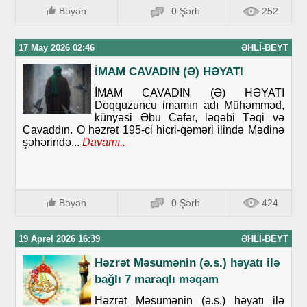
Bəyən
0 Şərh
252
17 May 2026 02:46
ƏHLI-BEYT
İMAM CAVADIN (Ə) HƏYATI
İMAM CAVADIN (Ə) HƏYATI
Doqquzuncu imamın adı Mühəmməd,
künyəsi Əbu Cəfər, ləqəbi Təqi və
Cavaddın. O həzrət 195-ci hicri-qəməri ilində Mədinə
şəhərində...
Davamı..
Bəyən
0 Şərh
424
19 Aprel 2026 16:39
ƏHLI-BEYT
Həzrət Məsumənin (ə.s.) həyatı ilə
bağlı 7 maraqlı məqam
Həzrət Məsumənin (ə.s.) həyatı ilə