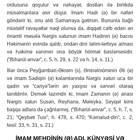
ordusuna qoşulur və nəhayət, dostları ilə birlikdə
müsəlmanlara әsir düşür. İmam Hadi (ə) bir nəfəri
göndәrir ki, onu alıb Samarraya gətirsin. Bununla bağlı
müxtәlif rəvayətlər nəql olunsa da, diqqәti cәlb edәn әn
önəmli mәsәlә Nərgis xatunun imam Hadinin (ә) bacısı
Hәkimənin evində qalıb, ondan dini tәlim-tәrbiyә alması
vә Һәkimə xanımın ona böyük һörmәt bәslәmәsidir.
(“Biharül-ənvar”, c. 5, h. 29, s. 22 və h. 14, s. 11.)
İllər öncə Peyğəmbəri-Әkrәm (s), Әmirәlmöminin Әli (ә)
və imam Sadiqin (ә) kәlamlarında Nərgis xatun uca bir
qadın vә “cariyә”lərin ən yaxşısı və sәrvәri olaraq
tanıtdırılır. Demәk lazımdır ki, imam Zamanın (ә) anası
Nərgis xatun Susən, Reyhanə, Məleykə, Seyqәl kimi
başqa adlara da çağrılarmış. (“Biharül-ənvar”, c. 5, h. 7, s.
21; “Qeybəti Tusi”, h. 478, s. 470; “Kəmalud-din”, c. 2,
fəsil: 33, h. 31, s. 21.)
İMAM MEHDİNİN (Ə) ADI, KÜNYӘSİ VӘ