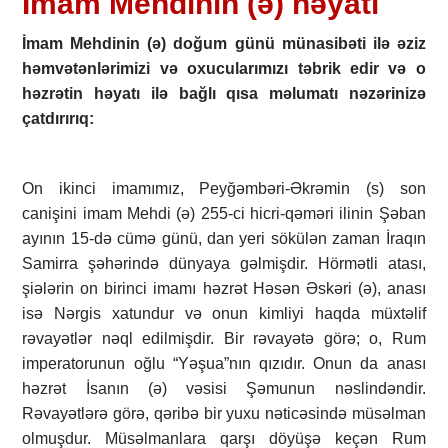
İmam Mehdinin (ə) həyatı
İmam Mehdinin (ə) doğum günü münasibəti ilə əziz
həmvətənlərimizi və oxucularımızı təbrik edir və o
həzrətin həyatı ilə bağlı qısa məlumatı nəzərinizə
çatdırırıq:
On ikinci imamımız, Peyğәmbәri-Әkrәmin (s) son
canişini imam Mehdi (ә) 255-ci һicri-qәmәri ilinin Şəban
ayının 15-də cümә günü, dan yeri sökülәn zaman İraqın
Samirra şәһәrindә dünyaya gәlmişdir. Hörmәtli atası,
şiələrin on birinci imamı һәzrәt Həsən Əskəri (ə), anası
isə Nərgis xatundur vә onun kimliyi haqda müxtәlif
rəvayətlər nəql edilmişdir. Bir rəvayətə görə; o, Rum
imperatorunun oğlu “Yəşua”nın qızıdır. Onun da anası
һәzrәt İsanın (ә) vәsisi Şәmunun nəslindəndir.
Rəvayətlərә görə, qәribә bir yuxu nəticəsində müsəlman
olmuşdur. Müsəlmanlara qarşı döyüşә keçən Rum