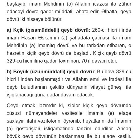
başlayıb, imam Mehdinin (ə) Allahın icazəsi ilə zühur
edəcəyi dövrə qədər müddəti əhatə edir. Əlbəttə, qeyb
dövrü iki hissəyə bölünür:
a) Kçik (qısamüddətli) qeyb dövrü:
260-cı hicri ilində
imam Həsən Əskərinin (ə) şəhadətə çatması ilə imam
Mehdinin (ə) imamlıq dövrü və bu tarixdən etibarən, o
həzrətin kiçik qeyb dövrü də başladı. Kiçik qeyb dövrü
329-cu hicri ilinə qədər, təxminən, 70 il davam etdi.
b)
Böyük (u
zun
müddətli)
q
eyb
dövrü:
Bu dövr 329-cu
hicri ilindən başlanmışdır və Allahın əmri və iradəsi ilə
qeyb buludlarının çəkilib dünyanın vilayət günəşi ilə
işıqlanacağı günə qədər davam edəcək.
Qeyd etmək lazımdır ki, şiələr kiçik qeyb dövründə
xüsusi nümayəndələr vasitəsilə İmamla (ə) əlaqə
saxlayır, ilahi vəzifələrini öyrənib, həyatlarını da İmamın
(ə) göstərişləri istiqamətində tənzim edirdilər. Ancaq
böyük qeyb dövrünün başlanması ilə bu əlaqə kəsilir.