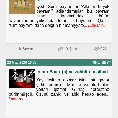
Qədir-Xum bayramını “Allahın böyük
bayramı” adlandırmışlar; bu bayram
İslam təqvimindəki bütün
bayramlardan yüksəkdə duran bir bayramdır. Qədir-
Xum bayramı daha dolğun bir mahiyyətə...
Davamı..
Bəyən
0 Şərh
222
23 May 2026 18:38
ƏHLI-BEYT
İmam Baqir (ə) və zahidin nəsihəti
Yay fəslinin qızmar istisi bir qədər
şiddətlənmişdi. Mədinə və ətraf əkin
yerləri qızmar Günəş hərarətinə
bürünmüşdü. Özünü zahid və abid hesab edən...
Davamı..