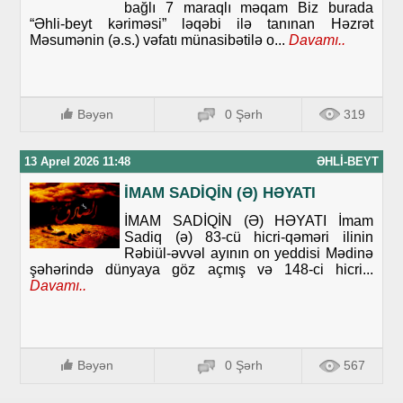
bağlı 7 maraqlı məqam Biz burada
“Əhli-beyt kəriməsi” ləqəbi ilə tanınan Həzrət
Məsumənin (ə.s.) vəfatı münasibətilə o...
Davamı..
Bəyən
0 Şərh
319
13 Aprel 2026 11:48
ƏHLI-BEYT
İMAM SADİQİN (Ə) HƏYATI
İMAM SADİQİN (Ə) HƏYATI İmam
Sadiq (ə) 83-cü hicri-qəməri ilinin
Rəbiül-əvvəl ayının on yeddisi Mədinə
şəhərində dünyaya göz açmış və 148-ci hicri...
Davamı..
Bəyən
0 Şərh
567