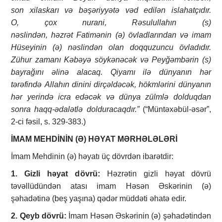
son
xilaskarı
v
ə bəşəriyyətə vəd edilən islah
atçıdır
.
O
,
çox
nurani
,
R
əsulullah
ın (s)
n
əslindən,
h
əzrət
Fatim
ənin (ə)
övladlar
ından və
i
mam
Hüseyinin
(ə)
nəslindən olan doqquzuncu
övladıdı
r.
Zühur
zamanı
Kəbəyə söykənəcək və Pey
ğ
əmbərin (s)
bayra
ğını
əlinə alacaq.
Qiyamı
ilə
dünya
nın hər
tərəfində
Allahın dinini
dirçəldəcək, h
ökml
ərini dünyan
ın
h
ər yerində icra edəcək
və d
ünya zülml
ə dolduqdan
sonra
haqq-
ədalətlə dolduracaq
dır
.”
(“Müntəxəbül-əsər”,
2-ci fəsil, s. 329-383.)
İMAM
MEHDİNİN
(Ə)
HƏYAT MƏRHƏLƏLƏRİ
İmam Mehdinin (ə) həyatı üç dövrdən ibarətdir:
1
.
Gizli
həyat d
övr
ü
:
Həzrətin gizli həyat dövrü
təvəllüdündən atası imam Həsən Əskərinin (ə)
şəhadətinə (beş yaşına) qədər müddəti əhatə edir.
2
.
Qeyb
d
övrü:
İmam Həsən Əskərinin (ə) şəhadətindən