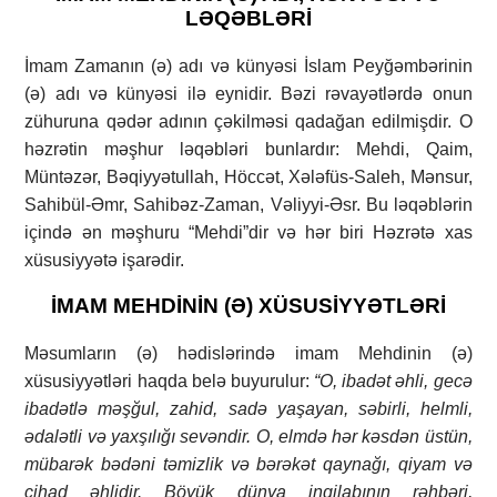
LӘQӘBLӘRİ
İmam Zamanın (ә) adı və künyәsi İslam Peyğəmbərinin
(ә) adı və künyәsi ilә eynidir. Bəzi rəvayətlərdə onun
zühuruna qədər adının çəkilməsi qadağan edilmişdir. O
һәzrətin məşhur lәqәblәri bunlardır: Mehdi, Qaim,
Müntәzәr, Bəqiyyәtullah, Höccət, Xәlәfüs-Saleh, Mәnsur,
Sahibül-Əmr, Sahibәz-Zaman, Vәliyyi-Әsr. Bu lәqәblәrin
içində ən məşhuru “Mehdi”dir və hәr biri Hәzrәtə xas
xüsusiyyətə işarədir.
İMAM MEHDİNİN (Ə) XÜSUSİYYƏTLƏRİ
Məsumların (ə) hədislərində imam Mehdinin (ə)
xüsusiyyətləri haqda belə buyurulur:
“O
,
ibad
ət əhli, gecə
ibadətlə məşğul, zahi
d
, sadə yaşayan, səb
i
rli, helmli,
ədalətli və yaxşılı
ğı
sevəndir.
O
,
elmd
ə hər kəsdən üstün,
mübarək bədəni təmizlik və bərəkət qayna
ğı
,
qiyam v
ə
cihad əhlidir.
Böyük dünya inqilabının r
əhbəri,