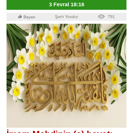
3 Fevral 18:16
Şərh Yoxdur
791
Bəyən