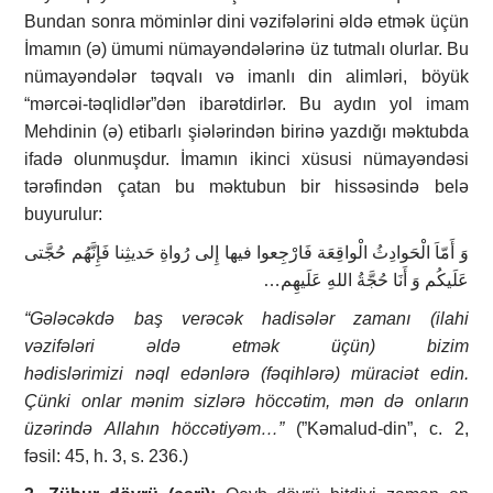
Bundan sonra möminlər dini vəzifələrini əldə etmək üçün
İmamın (ə) ümumi nümayəndələrinə üz tutmalı olurlar. Bu
nümayəndələr təqvalı və imanlı din alimləri, böyük
“mərcəi-təqlidlər”dən ibarətdirlər. Bu aydın yol imam
Mehdinin (ə) etibarlı şiələrindən birinə yazdığı məktubda
ifadə olunmuşdur. İmamın ikinci xüsusi nümayəndəsi
tərəfindən çatan bu məktubun bir hissəsində belə
buyurulur:
وَ أَمّاَ الْحَوادِثُ الْواقِعَة فَارْجِعوا فيها إِلى رُواةِ حَديثِنا فَإِنَّهُم حُجَّتى
عَلَيكُم وَ أَنَا حُجَّةُ اللهِ عَلَيهِم…
“G
ələcəkdə
baş verəcək hadisələr zamanı
(
i
lahi
vəzifələri
əldə etmək üçün
)
bizim
h
ədislərimizi
nəql
edənlərə (
fəqihlərə
) müraciət edin.
Çünki onlar
mənim sizlərə höccətim, mən də onlar
ın
üzərində
Allah
ın höccətiy
ə
m…”
(”Kəmalud-din”, c. 2,
fəsil: 45, h. 3, s. 236.)