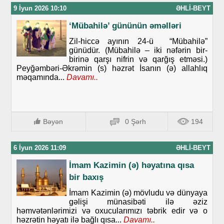
9 İyun 2026 10:10
ƏHLI-BEYT
‘Mübahilə’ gününün əməlləri
Zil-hiccə ayının 24-ü “Mübahilə”
günüdür. (Mübahilə – iki nəfərin bir-
birinə qarşı nifrin və qarğış etməsi.)
Peyğəmbəri-Əkrəmin (s) həzrət İsanın (ə) allahlıq
məqamında...
Davamı..
Bəyən
0 Şərh
194
6 İyun 2026 11:09
ƏHLI-BEYT
İmam Kazimin (ə) həyatına qısa
bir baxış
İmam Kazimin (ə) mövludu və dünyaya
gəlişi münasibəti ilə əziz
həmvətənlərimizi və oxucularımızı təbrik edir və o
həzrətin həyatı ilə bağlı qısa...
Davamı..