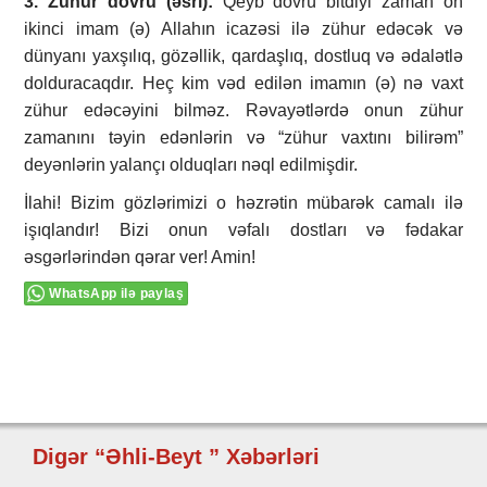
3
.
Zühur
d
övrü
(əsri)
:
Qeyb dövrü bitdiyi zaman on
ikinci imam (ə) Allahın icazəsi ilə zühur edəcək və
dünyanı yaxşılıq, gözəllik, qardaşlıq, dostluq və ədalətlə
dolduracaqdır. Heç kim vəd edilən imamın (ə) nə vaxt
zühur edəcəyini bilməz. Rəvayətlərdə onun zühur
zamanını təyin edənlərin və “zühur vaxtını bilirəm”
deyənlərin yalançı olduqları nəql edilmişdir.
İlahi! Bizim gözlərimizi o həzrətin mübarək camalı ilə
işıqlandır! Bizi onun vəfalı dostları və fədakar
əsgərlərindən qərar ver! Amin!
WhatsApp ilə paylaş
Digər “Əhli-Beyt ” Xəbərləri