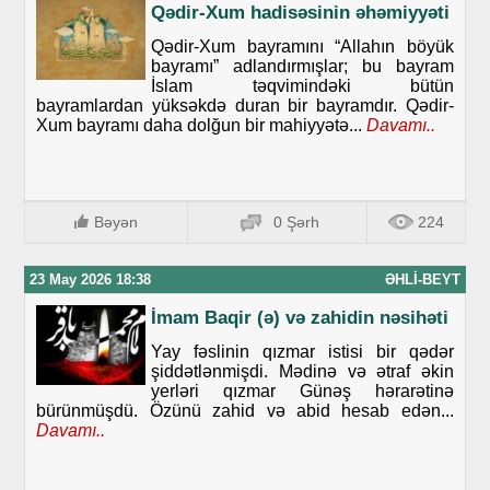
Qədir-Xum hadisəsinin əhəmiyyəti
Qədir-Xum bayramını “Allahın böyük
bayramı” adlandırmışlar; bu bayram
İslam təqvimindəki bütün
bayramlardan yüksəkdə duran bir bayramdır. Qədir-
Xum bayramı daha dolğun bir mahiyyətə...
Davamı..
Bəyən
0 Şərh
224
23 May 2026 18:38
ƏHLI-BEYT
İmam Baqir (ə) və zahidin nəsihəti
Yay fəslinin qızmar istisi bir qədər
şiddətlənmişdi. Mədinə və ətraf əkin
yerləri qızmar Günəş hərarətinə
bürünmüşdü. Özünü zahid və abid hesab edən...
Davamı..