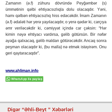
Zamanın (ə.f) zühuru dövründə Peyğəmbər (s)
ümmətinin qəlbi ehtiyacsızlıqla dolu olacaqdır. Yəni,
hamı qəlbən ehtiyacsızlıq hiss edəcəkdir. İmam Zamanın
(ə.f) ədaləti hər yerə yayılacaqdır, o yerə qədər ki, carçıya
əmr veriləcəkdir ki, cəmiyyət içində car çəksin: “Hər
kimin nəyə ehtiyacı vardırsa, gəlib götürsün. Bir nəfər
ayağa qalxacaq, gəlib maldan götürəcəkdir. Ancaq sonra
peşman olacaqdır ki, (bu malla) nə etmək istəyirəm. Onu
geri qaytaracaqdır”.
www.ahliman.info
WhatsApp ilə paylaş
Digər “Əhli-Beyt ” Xəbərləri