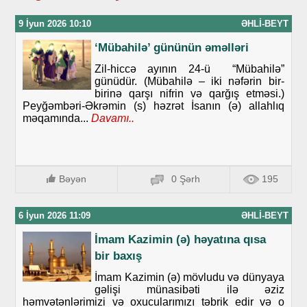
9 İyun 2026 10:10
ƏHLI-BEYT
‘Mübahilə’ gününün əməlləri
Zil-hiccə ayının 24-ü “Mübahilə”
günüdür. (Mübahilə – iki nəfərin bir-
birinə qarşı nifrin və qarğış etməsi.)
Peyğəmbəri-Əkrəmin (s) həzrət İsanın (ə) allahlıq
məqamında...
Davamı..
Bəyən
0 Şərh
195
6 İyun 2026 11:09
ƏHLI-BEYT
İmam Kazimin (ə) həyatına qısa
bir baxış
İmam Kazimin (ə) mövludu və dünyaya
gəlişi münasibəti ilə əziz
həmvətənlərimizi və oxucularımızı təbrik edir və o