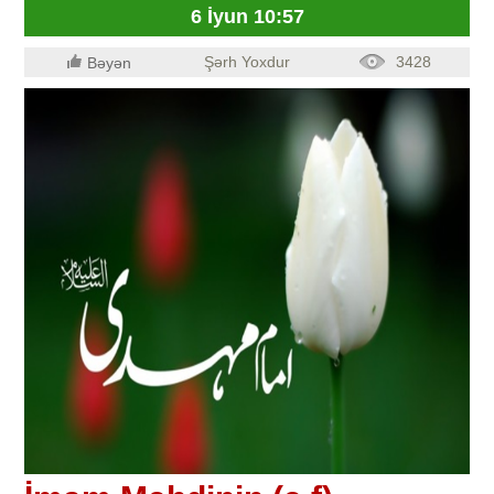
6 İyun 10:57
Şərh Yoxdur
3428
Bəyən