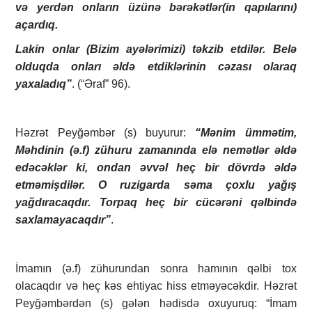
və yerdən onların üzünə bərəkətlər(in qapılarını)
açardıq.
Lakin onlar (Bizim ayələrimizi) təkzib etdilər. Belə
olduqda onları əldə etdiklərinin cəzası olaraq
yaxaladıq”
. (“Əraf” 96).
Həzrət Peyğəmbər (s) buyurur:
“Mənim ümmətim,
Məhdinin (ə.f) zühuru zamanında elə nemətlər əldə
edəcəklər ki, ondan əvvəl heç bir dövrdə əldə
etməmişdilər. O ruzigarda səma çoxlu yağış
yağdıracaqdır. Torpaq heç bir cücərəni qəlbində
saxlamayacaqdır”
.
İmamın (ə.f) zühurundan sonra hamının qəlbi tox
olacaqdır və heç kəs ehtiyac hiss etməyəcəkdir. Həzrət
Peyğəmbərdən (s) gələn hədisdə oxuyuruq: “İmam