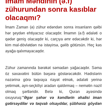
İmam Məhdinin (ə.f)
zühurundan sonra kasıblar
olacaqmı?
İmam Zaman (ə) zühur edəndən sonra insanların qəlbi
hər şeydən ehtiyacsız olacaqdır. İmamın (ə.f) ədaləti o
qədər geniş olacaqdır ki, carçıya əmr edəcəkdir ki, hər
kim mal-dövlətdən nə istəyirsə, gəlib götürsün. Heç kəs
ayağa qalxmayacaqdır.
Zühur zamanında bərəkət səmadan yağacaqdır. Səma
öz səxavətini bütün bəşərə göstərəcəkdir. Hədislərin
nəzərinə görə təqvaya riayət etmək, ədaləti yerinə
yetirmək, ayrı-seçkiliyi aradan qaldırmaq – nemətin nazil
olmaq şərtləridir. Belə ki, Quran ayəsində
oxuyuruq:
“Əgər şəhər və kəndlərin əhalisi iman
gətirsəydilər və təqvalı olsaydılar, şübhəsiz göydən