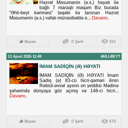
Həzrət Məsumənin (ə.s.) həyatı ilə
bağlı 7 maraqlı məqam Biz burada
“Əhli-beyt kəriməsi” ləqəbi ilə tanınan Həzrət
Məsumənin (ə.s.) vəfatı münasibətilə o...
Davamı..
Bəyən
0 Şərh
321
13 Aprel 2026 11:48
ƏHLI-BEYT
İMAM SADİQİN (Ə) HƏYATI
İMAM SADİQİN (Ə) HƏYATI İmam
Sadiq (ə) 83-cü hicri-qəməri ilinin
Rəbiül-əvvəl ayının on yeddisi Mədinə
şəhərində dünyaya göz açmış və 148-ci hicri...
Davamı..
Bəyən
0 Şərh
570