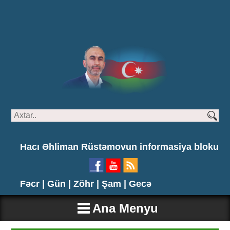
Hacı Əhliman Rüstəmovun informasiya bloku
Fəcr |
Gün |
Zöhr |
Şam |
Gecə
Ana Menyu