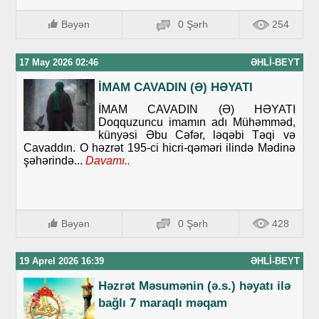
Bəyən
0 Şərh
254
17 May 2026 02:46
ƏHLI-BEYT
İMAM CAVADIN (Ə) HƏYATI
İMAM CAVADIN (Ə) HƏYATI
Doqquzuncu imamın adı Mühəmməd,
künyəsi Əbu Cəfər, ləqəbi Təqi və
Cavaddın. O həzrət 195-ci hicri-qəməri ilində Mədinə
şəhərində...
Davamı..
Bəyən
0 Şərh
428
19 Aprel 2026 16:39
ƏHLI-BEYT
Həzrət Məsumənin (ə.s.) həyatı ilə
bağlı 7 maraqlı məqam