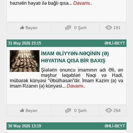
həzrətin həyatı ilə bağlı qısa...
Davamı..
Bəyən
0 Şərh
191
31 May 2026 23:15
ƏHLI-BEYT
İMAM ƏLİYYƏN-NƏQİNİN (Ə)
HƏYATINA QISA BİR BAXIŞ
Şiələrin onuncu imamının adı Əli, ən
məşhur ləqəbləri Nəqi və Hadi,
mübarək künyəsi “Əbülhəsən”dir. İmam Kazim (ə) və
imam Rzanın (ə) künyəsi...
Davamı..
Bəyən
0 Şərh
254
30 May 2026 13:19
ƏHLI-BEYT