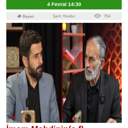
4 Fevral 14:30
Şərh Yoxdur
754
Bəyən