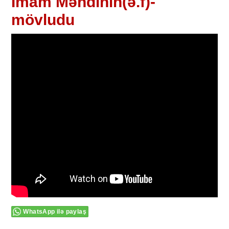
İmam Məhdinin(ə.f)-
mövludu
WhatsApp ilə paylaş