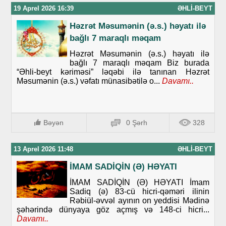
19 Aprel 2026 16:39
ƏHLI-BEYT
Həzrət Məsumənin (ə.s.) həyatı ilə
bağlı 7 maraqlı məqam
Həzrət Məsumənin (ə.s.) həyatı ilə
bağlı 7 maraqlı məqam Biz burada
“Əhli-beyt kəriməsi” ləqəbi ilə tanınan Həzrət
Məsumənin (ə.s.) vəfatı münasibətilə o...
Davamı..
Bəyən
0 Şərh
328
13 Aprel 2026 11:48
ƏHLI-BEYT
İMAM SADİQİN (Ə) HƏYATI
İMAM SADİQİN (Ə) HƏYATI İmam
Sadiq (ə) 83-cü hicri-qəməri ilinin
Rəbiül-əvvəl ayının on yeddisi Mədinə
şəhərində dünyaya göz açmış və 148-ci hicri...
Davamı..