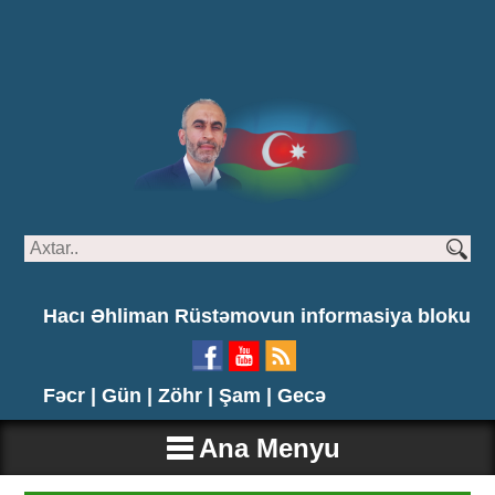
Hacı Əhliman Rüstəmovun informasiya bloku
Fəcr |
Gün |
Zöhr |
Şam |
Gecə
Ana Menyu