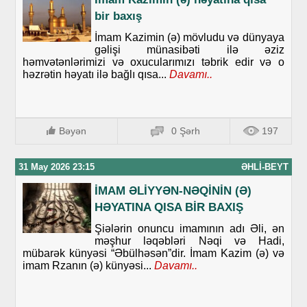
bir baxış
İmam Kazimin (ə) mövludu və dünyaya
gəlişi münasibəti ilə əziz
həmvətənlərimizi və oxucularımızı təbrik edir və o
həzrətin həyatı ilə bağlı qısa...
Davamı..
Bəyən
0 Şərh
197
31 May 2026 23:15
ƏHLI-BEYT
İMAM ƏLİYYƏN-NƏQİNİN (Ə)
HƏYATINA QISA BİR BAXIŞ
Şiələrin onuncu imamının adı Əli, ən
məşhur ləqəbləri Nəqi və Hadi,
mübarək künyəsi “Əbülhəsən”dir. İmam Kazim (ə) və
imam Rzanın (ə) künyəsi...
Davamı..