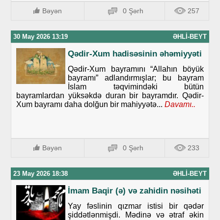
Bəyən
0 Şərh
257
30 May 2026 13:19
ƏHLI-BEYT
Qədir-Xum hadisəsinin əhəmiyyəti
Qədir-Xum bayramını “Allahın böyük
bayramı” adlandırmışlar; bu bayram
İslam təqvimindəki bütün
bayramlardan yüksəkdə duran bir bayramdır. Qədir-
Xum bayramı daha dolğun bir mahiyyətə...
Davamı..
Bəyən
0 Şərh
233
23 May 2026 18:38
ƏHLI-BEYT
İmam Baqir (ə) və zahidin nəsihəti
Yay fəslinin qızmar istisi bir qədər
şiddətlənmişdi. Mədinə və ətraf əkin