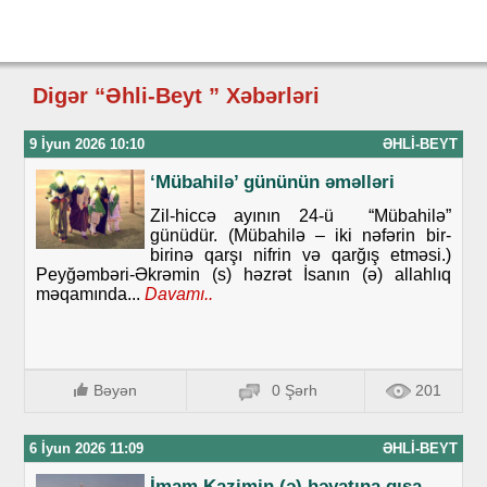
Digər “Əhli-Beyt ” Xəbərləri
9 İyun 2026 10:10
ƏHLI-BEYT
‘Mübahilə’ gününün əməlləri
Zil-hiccə ayının 24-ü “Mübahilə”
günüdür. (Mübahilə – iki nəfərin bir-
birinə qarşı nifrin və qarğış etməsi.)
Peyğəmbəri-Əkrəmin (s) həzrət İsanın (ə) allahlıq
məqamında...
Davamı..
Bəyən
0 Şərh
201
6 İyun 2026 11:09
ƏHLI-BEYT
İmam Kazimin (ə) həyatına qısa