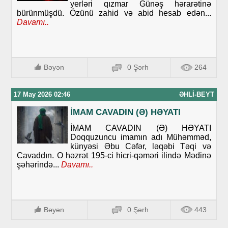
yerləri qızmar Günəş hərarətinə
bürünmüşdü. Özünü zahid və abid hesab edən...
Davamı..
Bəyən
0 Şərh
264
17 May 2026 02:46
ƏHLI-BEYT
İMAM CAVADIN (Ə) HƏYATI
İMAM CAVADIN (Ə) HƏYATI
Doqquzuncu imamın adı Mühəmməd,
künyəsi Əbu Cəfər, ləqəbi Təqi və
Cavaddın. O həzrət 195-ci hicri-qəməri ilində Mədinə
şəhərində...
Davamı..
Bəyən
0 Şərh
443