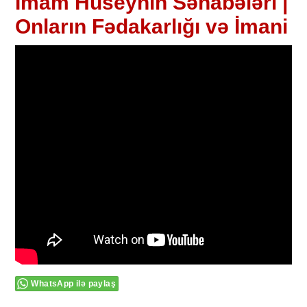
İmam Hüseynin Səhabələri |
Onların Fədakarlığı və İmani
WhatsApp ilə paylaş