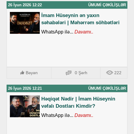
26 İyun 2026 12:22
ÜMUMI ÇƏKILIŞLƏR
İmam Hüseynin ən yaxın
səhabələri | Məhərrəm söhbətləri
WhatsApp ilə...
Davamı..
Bəyən
0 Şərh
222
26 İyun 2026 12:21
ÜMUMI ÇƏKILIŞLƏR
Həqiqət Nədir | İmam Hüseynin
vəfalı Dostları Kimdir?
WhatsApp ilə...
Davamı..