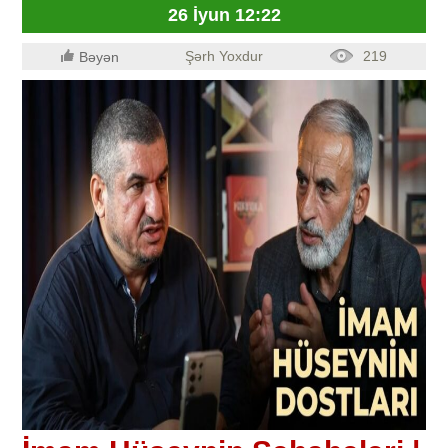
26 İyun 12:22
Şərh Yoxdur
219
Bəyən