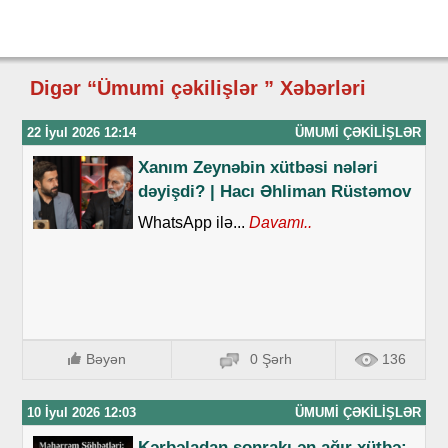
Digər “Ümumi çəkilişlər ” Xəbərləri
22 İyul 2026 12:14
ÜMUMI ÇƏKILIŞLƏR
Xanım Zeynəbin xütbəsi nələri
dəyişdi? | Hacı Əhliman Rüstəmov
WhatsApp ilə...
Davamı..
Bəyən
0 Şərh
136
10 İyul 2026 12:03
ÜMUMI ÇƏKILIŞLƏR
Kərbəladan sonrakı ən ağır xütbə: