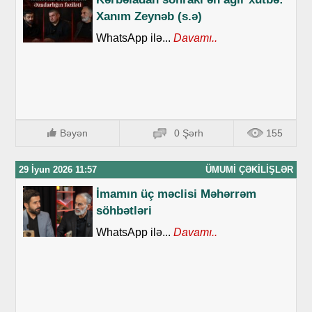
Xanım Zeynəb (s.ə)
WhatsApp ilə...
Davamı..
Bəyən
0 Şərh
155
29 İyun 2026 11:57
ÜMUMI ÇƏKILIŞLƏR
İmamın üç məclisi Məhərrəm
söhbətləri
WhatsApp ilə...
Davamı..