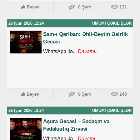
Bəyən
0 Şərh
131
26 İyun 2026 12:24
ÜMUMI ÇƏKILIŞLƏR
Şam-ı Qəriban: Əhli-Beytin Əsirlik
Gecəsi
WhatsApp ilə...
Davamı..
Bəyən
0 Şərh
248
26 İyun 2026 12:24
ÜMUMI ÇƏKILIŞLƏR
Aşura Gecəsi – Sədaqət və
Fədakarlıq Zirvəsi
WhatsApp ilə...
Davamı..