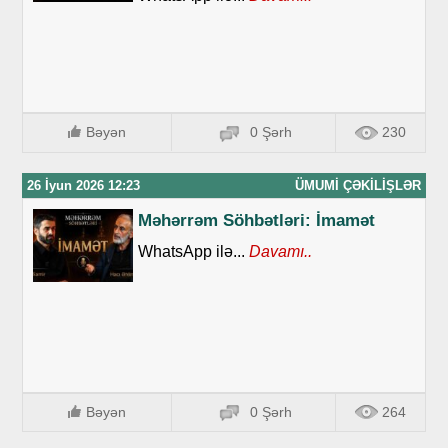
Bəyən
0 Şərh
230
26 İyun 2026 12:23
ÜMUMI ÇƏKILIŞLƏR
Məhərrəm Söhbətləri: İmamət
WhatsApp ilə...
Davamı..
Bəyən
0 Şərh
264