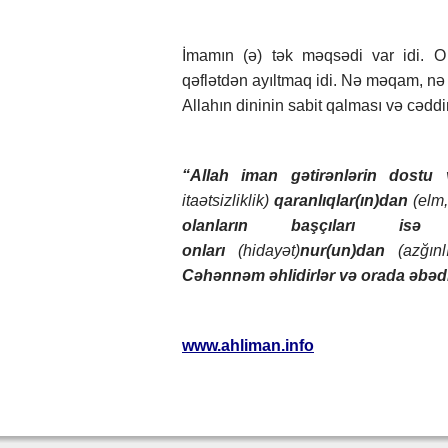
İmamın (ə) tək məqsədi var idi. O 
qəflətdən ayıltmaq idi. Nə məqam, nə 
Allahın dininin sabit qalması və cədd
“Allah iman gətirənlərin dostu 
itaətsizliklik)
qaranlıqlar(ın)dan
(elm
olanların başçıları isə
onları
(hidayət)
nur(un)dan
(azğınl
Cəhənnəm əhlidirlər və orada əbəd
www.ahliman.info