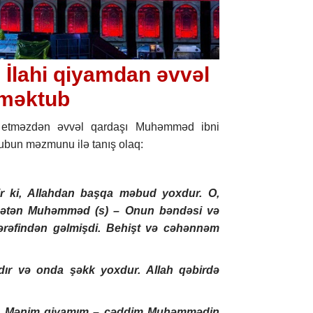
 İlahi qiyamdan əvvəl
 məktub
 etməzdən əvvəl qardaşı Muhəmməd ibni
ubun məzmunu ilə tanış olaq:
ir ki, Allahdan başqa məbud yoxdur. O,
iqətən Muhəmməd (s) – Onun bəndəsi və
tərəfindən gəlmişdi. Behişt və cəhənnəm
dır və onda şəkk yoxdur. Allah qəbirdə
m. Mənim qiyamım – cəddim Muhəmmədin