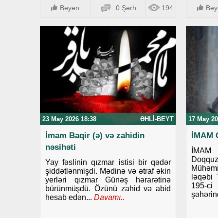
Bəyən
0 Şərh
194
Bəy
23 May 2026 18:38
ƏHLI-BEYT
17 May 20
İmam Baqir (ə) və zahidin
İMAM 
nəsihəti
İMAM
Doqq
Yay fəslinin qızmar istisi bir qədər
Mühəm
şiddətlənmişdi. Mədinə və ətraf əkin
ləqəbi 
yerləri qızmar Günəş hərarətinə
195-ci 
bürünmüşdü. Özünü zahid və abid
şəhərin
hesab edən...
Davamı..