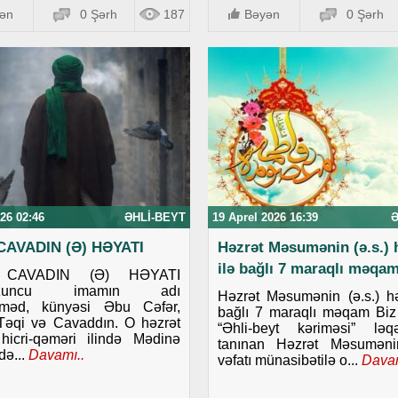
ən
0 Şərh
187
Bəyən
0 Şərh
26 02:46
ƏHLI-BEYT
19 Aprel 2026 16:39
Ə
CAVADIN (Ə) HƏYATI
Həzrət Məsumənin (ə.s.) 
ilə bağlı 7 maraqlı məqa
 CAVADIN (Ə) HƏYATI
uzuncu imamın adı
Həzrət Məsumənin (ə.s.) hə
məd, künyəsi Əbu Cəfər,
bağlı 7 maraqlı məqam Biz
Təqi və Cavaddın. O həzrət
“Əhli-beyt kəriməsi” ləq
hicri-qəməri ilində Mədinə
tanınan Həzrət Məsumənin
də...
Davamı..
vəfatı münasibətilə o...
Davam