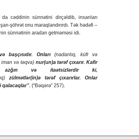
da cəddinin sünnətini dirçəldib, insanları
şan-şöhrət onu maraqlandırırdı. Tək hədəfi –
inin sünnətinin aradan getməməsi idi.
və başçısıdır. Onları
(nadanlıq, küfr və
, iman və təqva)
nur(un)a tərəf çıxarır. Kafir
 azğın və itaətsizlərdir ki,
ıq)
zülmətlər(in)ə tərəf çıxarırlar. Onlar
i qalacaqlar”
. (“Bəqərə” 257).