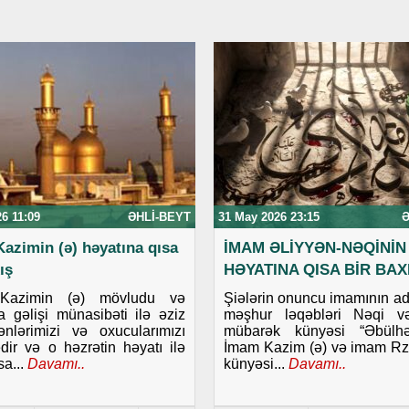
26 11:09
ƏHLI-BEYT
31 May 2026 23:15
Ə
azimin (ə) həyatına qısa
İMAM ƏLİYYƏN-NƏQİNİN 
ış
HƏYATINA QISA BİR BAX
Kazimin (ə) mövludu və
Şiələrin onuncu imamının adı
 gəlişi münasibəti ilə əziz
məşhur ləqəbləri Nəqi v
nlərimizi və oxucularımızı
mübarək künyəsi “Əbülhəs
edir və o həzrətin həyatı ilə
İmam Kazim (ə) və imam Rz
sa...
Davamı..
künyəsi...
Davamı..