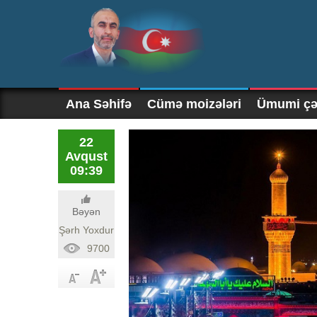
Ana Səhifə
Cümə moizələri
Ümumi çək
22
Avqust
09:39
Bəyən
Şərh Yoxdur
9700