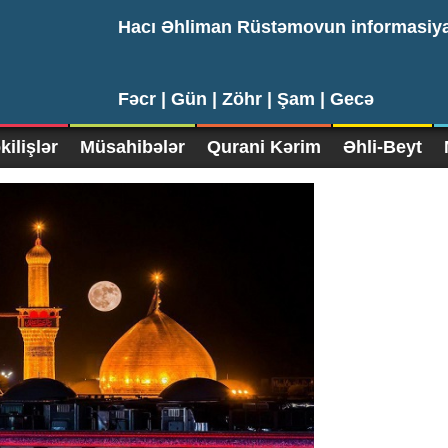
Hacı Əhliman Rüstəmovun informasiy
Fəcr |
Gün |
Zöhr |
Şam |
Gecə
ilişlər
Müsahibələr
Qurani Kərim
Əhli-Beyt