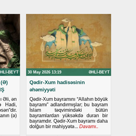
HLI-BEYT
30 May 2026 13:19
ƏHLI-BEYT
(Ə)
Qədir-Xum hadisəsinin
IŞ
əhəmiyyəti
 Əli, ən
Qədir-Xum bayramını “Allahın böyük
ə Hadi,
bayramı” adlandırmışlar; bu bayram
ən”dir.
İslam təqvimindəki bütün
anın (ə)
bayramlardan yüksəkdə duran bir
bayramdır. Qədir-Xum bayramı daha
dolğun bir mahiyyətə...
Davamı..