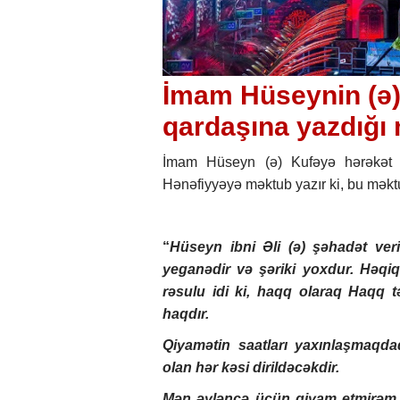
İmam Hüseynin (ə)
qardaşına yazdığı
İmam Hüseyn (ə) Kufəyə hərəkət
Hənəfiyyəyə məktub yazır ki, bu məkt
“
Hüseyn ibni Əli (ə) şəhadət ver
yeganədir və şəriki yoxdur. Həq
rəsulu idi ki, haqq olaraq Haqq 
haqdır.
Qiyamətin saatları yaxınlaşmaqda
olan hər kəsi dirildəcəkdir.
Mən əyləncə üçün qiyam etmirə