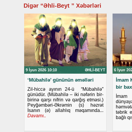
Digər “Əhli-Beyt ” Xəbərləri
9 İyun 2026 10:10
ƏHLI-BEYT
6 İyun 20
‘Mübahilə’ gününün əməlləri
İmam K
bir bax
Zil-hiccə ayının 24-ü “Mübahilə”
günüdür. (Mübahilə – iki nəfərin bir-
İmam 
birinə qarşı nifrin və qarğış etməsi.)
dünyaya
Peyğəmbəri-Əkrəmin (s) həzrət
həmvətə
İsanın (ə) allahlıq məqamında...
təbrik 
Davamı..
bağlı qı