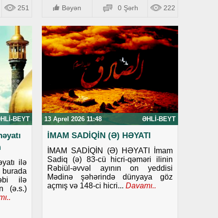
251
Bəyən
0 Şərh
222
HLI-BEYT
13 Aprel 2026 11:48
ƏHLI-BEYT
həyatı
İMAM SADİQİN (Ə) HƏYATI
m
İMAM SADİQİN (Ə) HƏYATI İmam
Sadiq (ə) 83-cü hicri-qəməri ilinin
yatı ilə
Rəbiül-əvvəl ayının on yeddisi
 burada
Mədinə şəhərində dünyaya göz
əbi ilə
açmış və 148-ci hicri...
Davamı..
 (ə.s.)
ı..