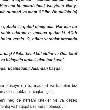
 Mən əmr-be-məruf etmək istəyirəm. Nəhy-
in sünnəti və atam Əli ibn Əbutalibin (ə)
 qəbulu ilə qəbul etmiş olar. Hər kim bu
səbir edərəm o zamana qədər ki, Allah
hökm versin. O, hökm verənlər arasında
ardaş! Allaha təvəkkül etdim və Ona tərəf
 hidayətin ardıcılı olan hər kəsə!
məgər ucaməqamlı Allahdan başqa
”.
am Hüseyn (ə) öz məqsəd və hədəfini biz
 əsil səbəblərini açıqlamışdır.
amı heç də nəfsani istəklər və ya qəzəb
z məntiq və həqiqət üzərindən olmuşdur.