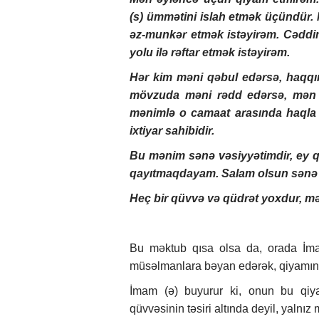
(s) ümmətini islah etmək üçündür.
əz-munkər etmək istəyirəm. Cəddim
yolu ilə rəftar etmək istəyirəm.
Hər kim məni qəbul edərsə, haqqın
mövzuda məni rədd edərsə, mən 
mənimlə o camaat arasında haqla 
ixtiyar sahibidir.
Bu mənim sənə vəsiyyətimdir, ey q
qayıtmaqdayam. Salam olsun sənə və
Heç bir qüvvə və qüdrət yoxdur, 
Bu məktub qısa olsa da, orada İm
müsəlmanlara bəyan edərək, qiyamının
İmam (ə) buyurur ki, onun bu qiy
qüvvəsinin təsiri altında deyil, yalnı