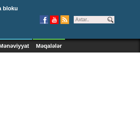
a bloku
Mənəviyyat
Məqalələr