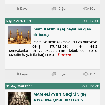
Bəyən
0 Şərh
201
6 İyun 2026 11:09
ƏHLI-BEYT
İmam Kazimin (ə) həyatına qısa
bir baxış
İmam Kazimin (ə) mövludu və dünyaya
gəlişi münasibəti ilə əziz
həmvətənlərimizi və oxucularımızı təbrik edir və o
həzrətin həyatı ilə bağlı qısa...
Davamı..
Bəyən
0 Şərh
197
31 May 2026 23:15
ƏHLI-BEYT
İMAM ƏLİYYƏN-NƏQİNİN (Ə)
HƏYATINA QISA BİR BAXIŞ