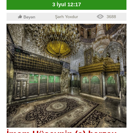
3 İyul 12:17
Şərh Yoxdur
3688
Bəyən