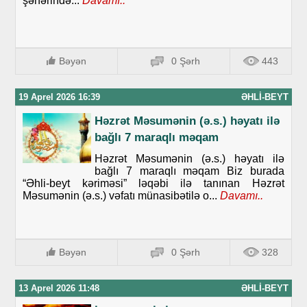
şəhərində...
Davamı..
Bəyən
0 Şərh
443
19 Aprel 2026 16:39
ƏHLI-BEYT
Həzrət Məsumənin (ə.s.) həyatı ilə
bağlı 7 maraqlı məqam
Həzrət Məsumənin (ə.s.) həyatı ilə
bağlı 7 maraqlı məqam Biz burada
“Əhli-beyt kəriməsi” ləqəbi ilə tanınan Həzrət
Məsumənin (ə.s.) vəfatı münasibətilə o...
Davamı..
Bəyən
0 Şərh
328
13 Aprel 2026 11:48
ƏHLI-BEYT