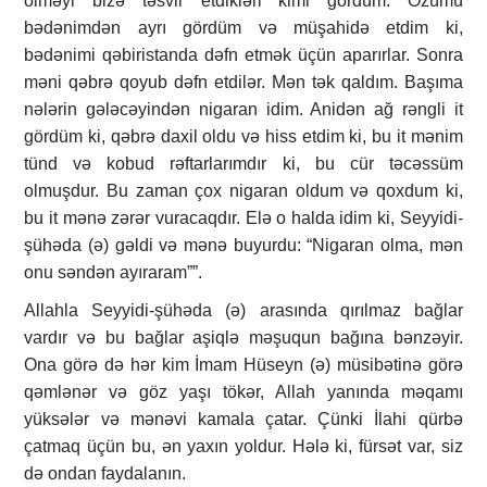
ölməyi bizə təsvir etdikləri kimi gördüm. Özümü
bədənimdən ayrı gördüm və müşahidə etdim ki,
bədənimi qəbiristanda dəfn etmək üçün aparırlar. Sonra
məni qəbrə qoyub dəfn etdilər. Mən tək qaldım. Başıma
nələrin gələcəyindən nigaran idim. Anidən ağ rəngli it
gördüm ki, qəbrə daxil oldu və hiss etdim ki, bu it mənim
tünd və kobud rəftarlarımdır ki, bu cür təcəssüm
olmuşdur. Bu zaman çox nigaran oldum və qoxdum ki,
bu it mənə zərər vuracaqdır. Elə o halda idim ki, Seyyidi-
şühəda (ə) gəldi və mənə buyurdu: “Nigaran olma, mən
onu səndən ayıraram””.
Allahla Seyyidi-şühəda (ə) arasında qırılmaz bağlar
vardır və bu bağlar aşiqlə məşuqun bağına bənzəyir.
Ona görə də hər kim İmam Hüseyn (ə) müsibətinə görə
qəmlənər və göz yaşı tökər, Allah yanında məqamı
yüksələr və mənəvi kamala çatar. Çünki İlahi qürbə
çatmaq üçün bu, ən yaxın yoldur. Hələ ki, fürsət var, siz
də ondan faydalanın.