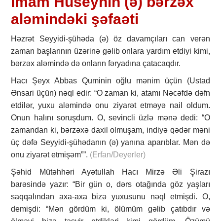
İmam Hüseynin (ə) bərzəx
aləmindəki şəfaəti
Həzrət Seyyidi-şühəda (ə) öz davamçıları can verən
zaman başlarının üzərinə gəlib onlara yardım etdiyi kimi,
bərzəx aləmində də onların fəryadına çatacaqdır.
Hacı Şeyx Abbas Quminin oğlu mənim üçün (Ustad
Ənsari üçün) nəql edir: “O zaman ki, atamı Nəcəfdə dəfn
etdilər, yuxu aləmində onu ziyarət etməyə nail oldum.
Onun halını soruşdum. O, sevincli üzlə mənə dedi: “O
zamandan ki, bərzəxə daxil olmuşam, indiyə qədər məni
üç dəfə Seyyidi-şühədanın (ə) yanına aparıblar. Mən də
onu ziyarət etmişəm””.
(Erfan/Deyerler)
Şəhid Mütəhhəri Ayətullah Hacı Mirzə Əli Şirazı
barəsində yazır: “Bir gün o, dərs otağında göz yaşları
saqqalından axa-axa bizə yuxusunu nəql etmişdi. O,
demişdi: “Mən gördüm ki, ölümüm gəlib çatıbdır və