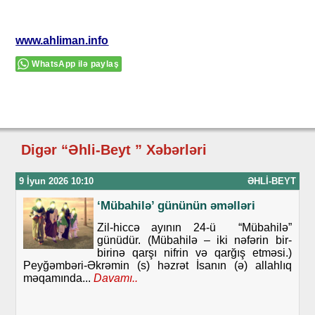
www.ahliman.info
WhatsApp ilə paylaş
Digər “Əhli-Beyt ” Xəbərləri
9 İyun 2026 10:10
ƏHLI-BEYT
‘Mübahilə’ gününün əməlləri
Zil-hiccə ayının 24-ü “Mübahilə”
günüdür. (Mübahilə – iki nəfərin bir-
birinə qarşı nifrin və qarğış etməsi.)
Peyğəmbəri-Əkrəmin (s) həzrət İsanın (ə) allahlıq
məqamında...
Davamı..