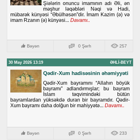
Şiələrin onuncu imamının adı Əli, ən
məşhur ləqəbləri Nəqi və Hadi,
mübarək künyəsi “Əbülhəsən”dir. İmam Kazim (ə) və
imam Rzanın (ə) künyəsi...
Davamı..
Bəyən
0 Şərh
257
30 May 2026 13:19
ƏHLI-BEYT
Qədir-Xum hadisəsinin əhəmiyyəti
Qədir-Xum bayramını “Allahın böyük
bayramı” adlandırmışlar; bu bayram
İslam təqvimindəki bütün
bayramlardan yüksəkdə duran bir bayramdır. Qədir-
Xum bayramı daha dolğun bir mahiyyətə...
Davamı..
Bəyən
0 Şərh
233