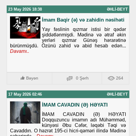
23 May 2026 18:38
ƏHLI-BEYT
İmam Baqir (ə) və zahidin nəsihəti
Yay fəslinin qızmar istisi bir qədər
şiddətlənmişdi. Mədinə və ətraf əkin
yerləri qızmar Günəş hərarətinə
bürünmüşdü. Özünü zahid və abid hesab edən...
Davamı..
Bəyən
0 Şərh
264
17 May 2026 02:46
ƏHLI-BEYT
İMAM CAVADIN (Ə) HƏYATI
İMAM CAVADIN (Ə) HƏYATI
Doqquzuncu imamın adı Mühəmməd,
künyəsi Əbu Cəfər, ləqəbi Təqi və
Cavaddın. O həzrət 195-ci hicri-qəməri ilində Mədinə