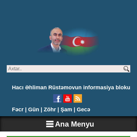
Hacı Əhliman Rüstəmovun informasiya bloku
Fəcr |
Gün |
Zöhr |
Şam |
Gecə
Ana Menyu